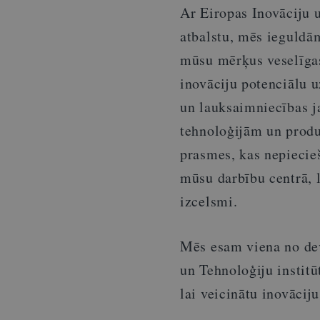
Ar Eiropas Inovāciju u
atbalstu, mēs ieguldām
mūsu mērķus veselīgas
inovāciju potenciālu 
un lauksaimniecības j
tehnoloģijām un prod
prasmes, kas nepiecieš
mūsu darbību centrā, l
izcelsmi.
Mēs esam viena no dev
un Tehnoloģiju institū
lai veicinātu inovācij