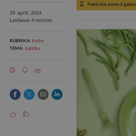
Publicēts pirms 2 gadie
29. aprīlī, 2024
Lasīšanai: 4 minūtes
RUBRIKA:
Relīze
TĒMA:
Izglītība