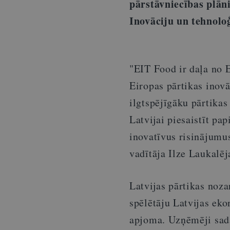
pārstāvniecības plān
Inovāciju un tehnoloģ
"EIT Food ir daļa no E
Eiropas pārtikas inovā
ilgtspējīgāku pārtikas
Latvijai piesaistīt pap
inovatīvus risinājumu
vadītāja Ilze Laukalēj
Latvijas pārtikas noz
spēlētāju Latvijas ek
apjoma. Uzņēmēji sada