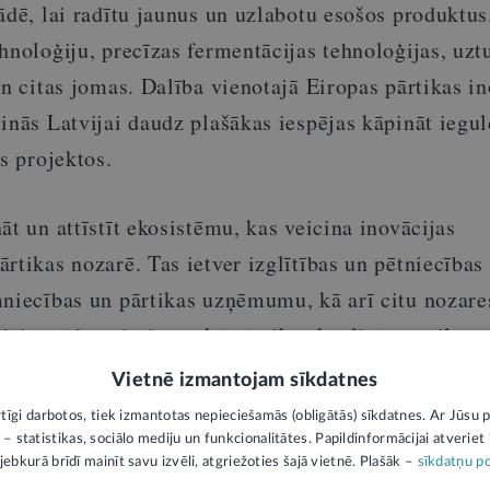
ādē, lai radītu jaunus un uzlabotu esošos produktus
hnoloģiju, precīzas fermentācijas tehnoloģijas, uzt
un citas jomas. Dalība vienotajā Eiropas pārtikas in
inās Latvijai daudz plašākas iespējas kāpināt iegu
as projektos.
āt un attīstīt ekosistēmu, kas veicina inovācijas
rtikas nozarē. Tas ietver izglītības un pētniecības
mniecības un pārtikas uzņēmumu, kā arī citu nozare
ādājot tādos virzienos kā pārtikas kvalitāte un ilgts
Vietnē izmantojam sīkdatnes
rtīgi darbotos, tiek izmantotas nepieciešamās (obligātās) sīkdatnes. Ar Jūsu p
S PASĀKUMS "PĀRTIKAS INOVĀCIJU EKOSISTĒMA: 
 – statistikas, sociālo mediju un funkcionalitātes. Papildinformācijai atveriet "
jebkurā brīdī mainīt savu izvēli, atgriežoties šajā vietnē. Plašāk –
sīkdatņu po
AS LATVIJĀ"