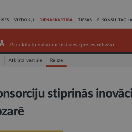
ISES
VIEDOKĻI
DIENASKĀRTĪBĀ
TIESĀS
E-KONSULTĀCIJ
Ā
Par aktuālo valstī un iestādēs (preses relīzes)
a
Atklātā vēstule
Relīze
nsorciju stiprinās inovāc
ozarē