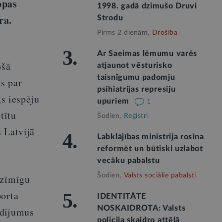
opas
1998. gadā dzimušo Druvi
ra.
Strodu
Pirms 2 dienām,
Drošība
3.
Ar Saeimas lēmumu varēs
ošā
atjaunot vēsturisko
taisnīgumu padomju
es par
psihiatrijas represiju
gs iespēju
upuriem
1
tītu
Šodien,
Reģistri
 Latvijā
4.
Labklājības ministrija rosina
reformēt un būtiski uzlabot
vecāku pabalstu
Šodien,
Valsts sociālie pabalsti
ozīmīgu
porta
5.
IDENTITĀTE
NOSKAIDROTA: Valsts
ldījumus
policija skaidro attēlā