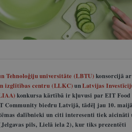
un Tehnoloģiju
u
niversitāte (LBTU)
konsorcijā a
n izglītības centru (LLKC)
un
Latvijas Investīci
(LIAA)
konkursa kārtībā ir kļuvusi par EIT Food
T Community biedru Latvijā, tādēļ jau 10. maijā
tēmas dalībnieki un citi interesenti tiek aicināti
elgavas pils, Lielā iela 2), kur tiks prezentēti