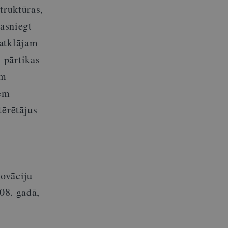
truktūras,
sasniegt
 atklājam
 pārtikas
ām
iem
tērētājus
ovāciju
08. gadā,