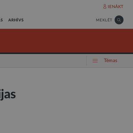
IENĀKT
AS
ARHĪVS
MEKLĒT
Tēmas
ijas