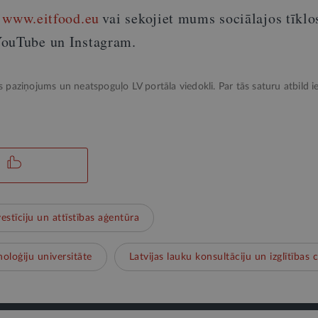
ē
www.eitfood.eu
vai sekojiet mums sociālajos tīklos
YouTube un Instagram.
ks paziņojums un neatspoguļo LV portāla viedokli. Par tās saturu atbild ie
vestīciju un attīstības aģentūra
oloģiju universitāte
Latvijas lauku konsultāciju un izglītības 