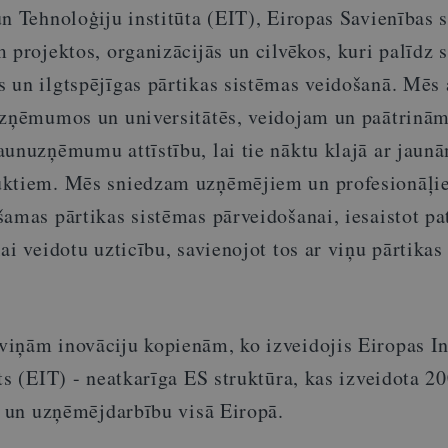
n Tehnoloģiju institūta (EIT), Eiropas Savienības s
 projektos, organizācijās un cilvēkos, kuri palīdz 
 un ilgtspējīgas pārtikas sistēmas veidošanā. Mēs
uzņēmumos un universitātēs, veidojam un paātrinām
aunuzņēmumu attīstību, lai tie nāktu klajā ar jaun
uktiem. Mēs sniedzam uzņēmējiem un profesionāļ
amas pārtikas sistēmas pārveidošanai, iesaistot pa
ai veidotu uzticību, savienojot tos ar viņu pārtikas
iņām inovāciju kopienām, ko izveidojis Eiropas In
ts (EIT) - neatkarīga ES struktūra, kas izveidota 20
u un uzņēmējdarbību visā Eiropā.