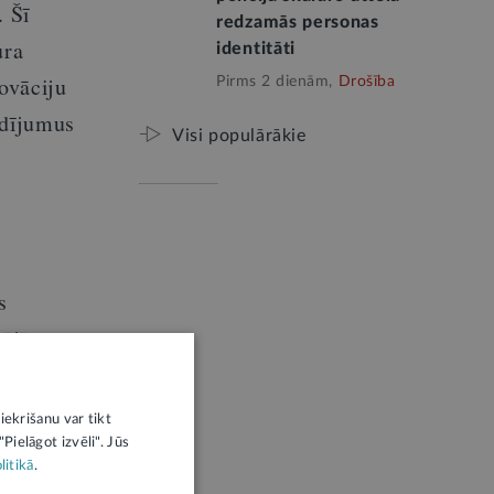
. Šī
redzamās personas
ura
identitāti
ovāciju
Pirms 2 dienām,
Drošība
ldījumus
Visi populārākie
s
pējīga
iekrišanu var tikt
EIT FOOD
Pielāgot izvēli". Jūs
litikā
.