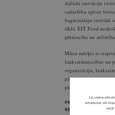
dažādu inovāciju izstr
sadarbība aptver biote
bagātinātāju izstrādi 
tīklā EIT Food nodroš
pētniecība un attīstīb
Mūsu mērķis ir stiprin
lauksaimniecības un pā
organizāciju, lauksai
pārstāvju iesaisti, str
pārtikas aprite.
Lai vietne pilnvē
PROJEKTA ATKLĀŠANA
izmantotas vēl citas
varat 
REDZĒJUMS UN IESPĒJ