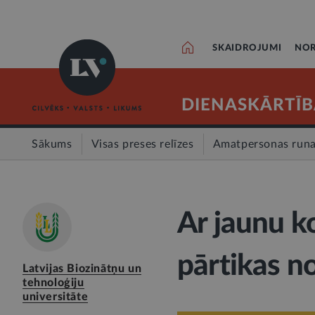
SKAIDROJUMI
NOR
DIENASKĀRTĪB
Sākums
Visas preses relīzes
Amatpersonas run
Ar jaunu ko
pārtikas n
Latvijas Biozinātņu un
tehnoloģiju
universitāte