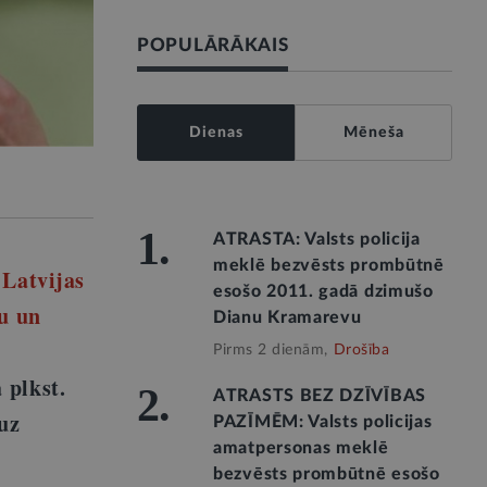
POPULĀRĀKAIS
Dienas
Mēneša
1.
ATRASTA: Valsts policija
meklē bezvēsts prombūtnē
r
Latvijas
esošo 2011. gadā dzimušo
ju un
Dianu Kramarevu
Pirms 2 dienām,
Drošība
 plkst.
2.
ATRASTS BEZ DZĪVĪBAS
 uz
PAZĪMĒM: Valsts policijas
amatpersonas meklē
bezvēsts prombūtnē esošo