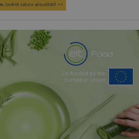
m.
Izvērtē satura aktualitāti! >>