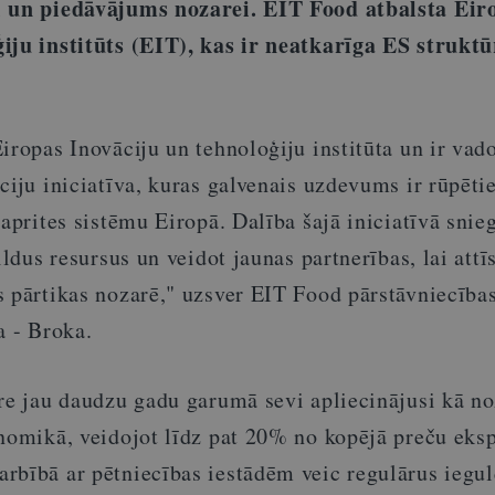
i un piedāvājums nozarei. EIT Food atbalsta Eir
iju institūts (EIT), kas ir neatkarīga ES struktū
iropas Inovāciju un tehnoloģiju institūta un ir vad
ciju iniciatīva, kuras galvenais uzdevums ir rūpēti
 aprites sistēmu Eiropā. Dalība šajā iniciatīvā snie
ildus resursus un veidot jaunas partnerības, lai attīs
s pārtikas nozarē," uzsver EIT Food pārstāvniecības
a - Broka.
are jau daudzu gadu garumā sevi apliecinājusi kā n
onomikā, veidojot līdz pat 20% no kopējā preču eks
rbībā ar pētniecības iestādēm veic regulārus iegu