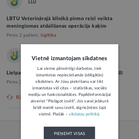
LLU
LBTU Veterinārajā klīnikā pirmo reizi veikta
meningiomas atdalīšanas operācija kaķim
Pirms 2 gadiem,
Izglītība
LLU
Vietnē izmantojam sīkdatnes
Lai vietne pilnvērtīgi darbotos, tiek
Lielpasākums “Mežs ienāk Jelgavā” jau 26. aprīlī
izmantotas nepieciešamās (obligātās)
sīkdatnes. Ar Jūsu piekrišanu var tikt
Pirms 2 gadiem,
Izglītība
izmantotas vēl citas – statistikas, sociālo
mediju un funkcionalitātes. Papildinformācijai
Rādīt vēl
atveriet "Pielāgot izvēli". Jūs varat jebkurā
brīdī mainīt savu izvēli, atgriežoties šajā
vietnē. Plašāk –
sīkdatņu politikā
.
PIEŅEMT VISAS