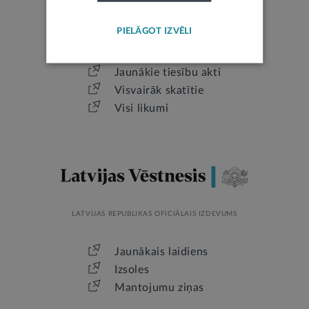
PIELĀGOT IZVĒLI
LATVIJAS REPUBLIKAS TIESĪBU AKTI
Jaunākie tiesību akti
Visvairāk skatītie
Visi likumi
LATVIJAS REPUBLIKAS OFICIĀLAIS IZDEVUMS
Jaunākais laidiens
Izsoles
Mantojumu ziņas