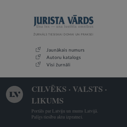
ŽURNĀLS TIESISKAI DOMAI UN PRAKSEI
Jaunākais numurs
Autoru katalogs
Visi žurnāli
CILVĒKS · VALSTS ·
LIKUMS
Portāls par Latviju un mums Latvijā.
Palīgs tiesību aktu izpratnei.