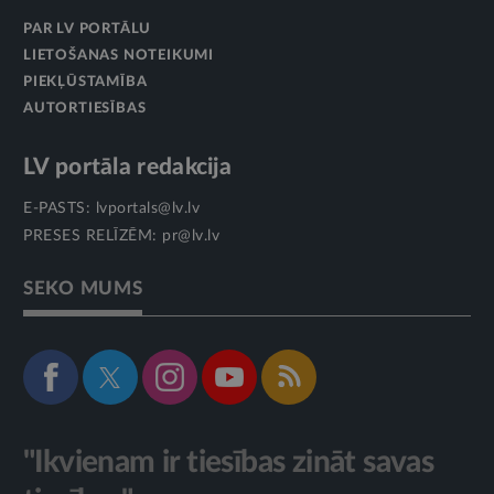
PAR LV PORTĀLU
LIETOŠANAS NOTEIKUMI
PIEKĻŪSTAMĪBA
AUTORTIESĪBAS
LV portāla redakcija
E-PASTS:
lvportals@lv.lv
PRESES RELĪZĒM:
pr@lv.lv
SEKO MUMS
"Ikvienam ir tiesības zināt savas