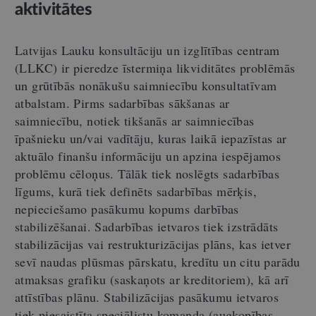
aktivitātes
Latvijas Lauku konsultāciju un izglītības centram
(LLKC) ir pieredze īstermiņa likviditātes problēmās
un grūtībās nonākušu saimniecību konsultatīvam
atbalstam. Pirms sadarbības sākšanas ar
saimniecību, notiek tikšanās ar saimniecības
īpašnieku un/vai vadītāju, kuras laikā iepazīstas ar
aktuālo finanšu informāciju un apzina iespējamos
problēmu cēloņus. Tālāk tiek noslēgts sadarbības
līgums, kurā tiek definēts sadarbības mērķis,
nepieciešamo pasākumu kopums darbības
stabilizēšanai. Sadarbības ietvaros tiek izstrādāts
stabilizācijas vai restrukturizācijas plāns, kas ietver
sevī naudas plūsmas pārskatu, kredītu un citu parādu
atmaksas grafiku (saskaņots ar kreditoriem), kā arī
attīstības plānu. Stabilizācijas pasākumu ietvaros
tiek piesaistīta speciālistu komanda (augkopības,