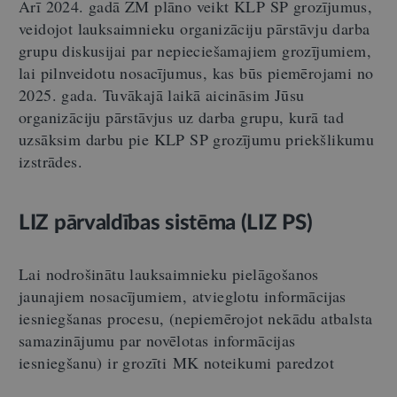
Arī 2024. gadā ZM plāno veikt KLP SP grozījumus,
veidojot lauksaimnieku organizāciju pārstāvju darba
grupu diskusijai par nepieciešamajiem grozījumiem,
lai pilnveidotu nosacījumus, kas būs piemērojami no
2025. gada. Tuvākajā laikā aicināsim Jūsu
organizāciju pārstāvjus uz darba grupu, kurā tad
uzsāksim darbu pie KLP SP grozījumu priekšlikumu
izstrādes.
LIZ pārvaldības sistēma (LIZ PS)
Lai nodrošinātu lauksaimnieku pielāgošanos
jaunajiem nosacījumiem, atvieglotu informācijas
iesniegšanas procesu, (nepiemērojot nekādu atbalsta
samazinājumu par novēlotas informācijas
iesniegšanu) ir grozīti
MK noteikumi paredzot