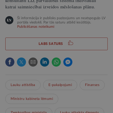
konsultanti LIZ pārvaldības sistēmā individuāli
katrai saimniecībai izveidos mēslošanas plānu.
Šī informācija ir publisks paziņojums un neatspoguļo LV
portāla viedokli. Par tās saturu atbild iesūtītājs.
Publicēšanas noteikumi
LABS SATURS
Lauku attīstība
E-pakalpojumi
Finanses
Ministru kabineta lēmumi
Zemkopības ministrija
Lauku atbalsta dienests