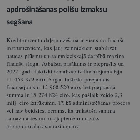
apdrošināšanas polišu izmaksu
segšana
Kredītprocentu daļēja dzēšana ir viens no finanšu
instrumentiem, kas ļauj zemniekiem stabilizēt
naudas plūsmu un saimnieciskajā darbībā mazina
finanšu slogu. Atbalsta pasākums ir pieprasīts un
2022. gadā faktiski izmaksātais finansējums bija
11 458 879 eiro. Šogad faktiski pieejamais
finansējums ir 12 968 520 eiro, bet pieprasītā
summa ir 15 274 824 eiro, kas pašlaik veido 2,3
milj. eiro iztrūkumu. Tā kā administrēšanas process
vēl nav beidzies, cerams, ka trūkstošā summa
samazināsies un būs jāpiemēro mazāks
proporcionālais samazinājums.