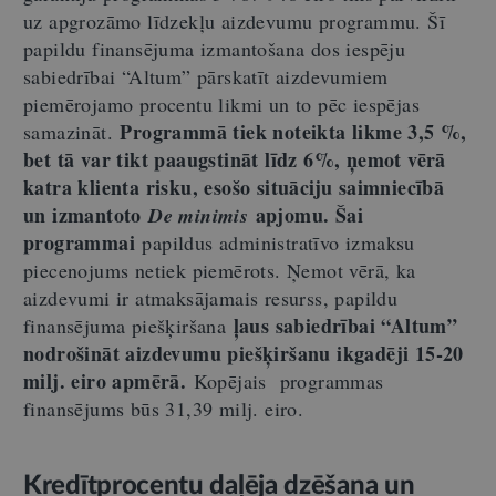
uz apgrozāmo līdzekļu aizdevumu programmu. Šī
papildu finansējuma izmantošana dos iespēju
sabiedrībai “Altum” pārskatīt aizdevumiem
piemērojamo procentu likmi un to pēc iespējas
Programmā tiek noteikta likme 3,5 %,
samazināt.
bet tā var tikt paaugstināt līdz 6%, ņemot vērā
katra klienta risku, esošo situāciju saimniecībā
un izmantoto
apjomu. Šai
De minimis
programmai
papildus administratīvo izmaksu
piecenojums netiek piemērots. Ņemot vērā, ka
aizdevumi ir atmaksājamais resurss, papildu
ļaus sabiedrībai “Altum”
finansējuma piešķiršana
nodrošināt aizdevumu piešķiršanu ikgadēji 15-20
milj. eiro apmērā.
Kopējais programmas
finansējums būs 31,39 milj. eiro.
Kredītprocentu daļēja dzēšana un