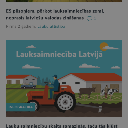
ES pilsoņiem, pērkot lauksaimniecības zemi,
neprasīs latviešu valodas zināšanas
1
Pirms 2 gadiem,
Lauku attīstība
INFOGRAFIKA
Lauku saimniecību skaits samazinās, taču tās kļūst