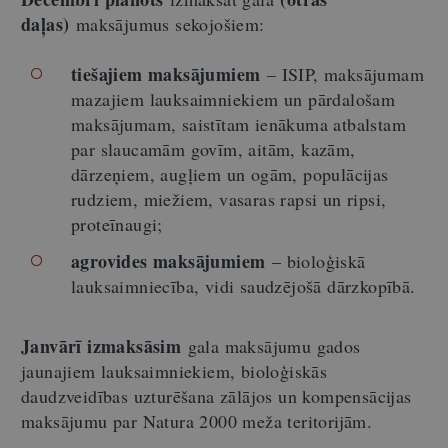
daļas)
maksājumus sekojošiem:
tiešajiem maksājumiem
– ISIP, maksājumam
mazajiem lauksaimniekiem un pārdalošam
maksājumam, saistītam ienākuma atbalstam
par slaucamām govīm, aitām, kazām,
dārzeņiem, augļiem un ogām, populācijas
rudziem, miežiem, vasaras rapsi un ripsi,
proteīnaugi;
agrovides maksājumiem
– bioloģiskā
lauksaimniecība, vidi saudzējošā dārzkopībā.
Janvārī izmaksāsim
gala maksājumu gados
jaunajiem lauksaimniekiem, bioloģiskās
daudzveidības uzturēšana zālājos un kompensācijas
maksājumu par Natura 2000 meža teritorijām.