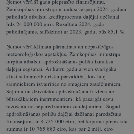
Ņemot vērā šī gada pieprasīto finansējumu,
Zemkopības ministrija ir radusi iespēju 2024. gadam
palielināt atbalstu kredītprocentu daļējai dzēšanai
līdz 24 000 000 eiro. Rezultātā 2024. gadā
palielinājums, salīdzinot ar 2023. gadu, būs 85,1 %.
Ņemot vērā klimata pārmaiņas un nepastāvīgos
meteoroloģiskos apstākļus, Zemkopības ministrija
turpina atbalstu apdrošināšanas polišu izmaksu
daļējai segšanai. Ar katru gadu arvien svarīgāka
kļūst saimniecību risku pārvaldība, kas ļauj
saimniekiem izvairīties no smagiem zaudējumiem.
Sējumu un dzīvnieku apdrošināšana ir viens no
būtiskākajiem instrumentiem, kā pasargāt savu
ražošanu no neparedzamiem zaudējumiem. Šogad
apdrošināšanas polišu daļējai dzēšanai paredzētais
finansējums ir 8 725 000 eiro, bet kopumā pieprasītā
summa ir 10 765 883 eiro, kas par 2 milj. eiro