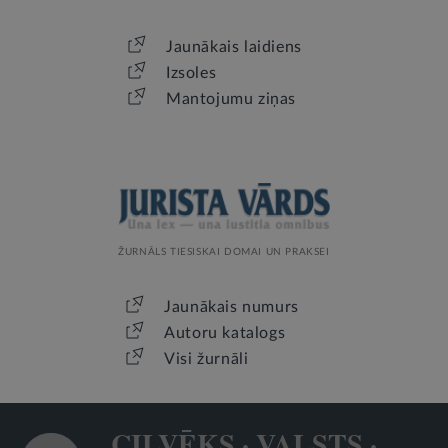
Jaunākais laidiens
Izsoles
Mantojumu ziņas
ŽURNĀLS TIESISKAI DOMAI UN PRAKSEI
Jaunākais numurs
Autoru katalogs
Visi žurnāli
CILVĒKS · VALSTS ·