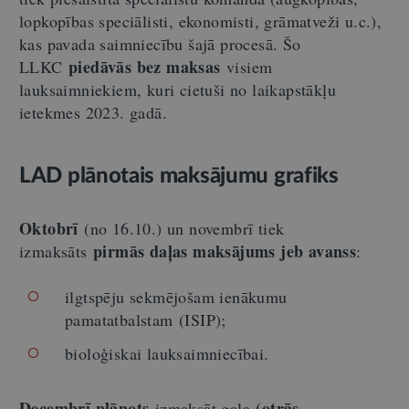
lopkopības speciālisti, ekonomisti, grāmatveži u.c.),
kas pavada saimniecību šajā procesā. Šo
piedāvās bez maksas
LLKC
visiem
lauksaimniekiem, kuri cietuši no laikapstākļu
ietekmes 2023. gadā.
LAD plānotais maksājumu grafiks
Oktobrī
(no 16.10.) un novembrī tiek
pirmās daļas maksājums jeb avanss
izmaksāts
:
ilgtspēju sekmējošam ienākumu
pamatatbalstam (ISIP);
bioloģiskai lauksaimniecībai.
Decembrī plānots
(otrās
izmaksāt gala