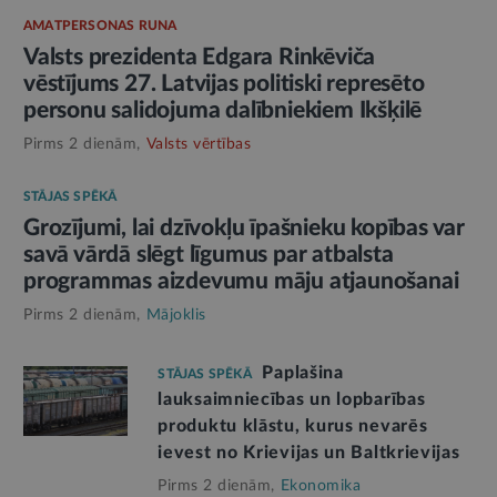
AMATPERSONAS RUNA
Valsts prezidenta Edgara Rinkēviča
vēstījums 27. Latvijas politiski represēto
personu salidojuma dalībniekiem Ikšķilē
Pirms 2 dienām,
Valsts vērtības
STĀJAS SPĒKĀ
Grozījumi, lai dzīvokļu īpašnieku kopības var
savā vārdā slēgt līgumus par atbalsta
programmas aizdevumu māju atjaunošanai
Pirms 2 dienām,
Mājoklis
Paplašina
STĀJAS SPĒKĀ
lauksaimniecības un lopbarības
produktu klāstu, kurus nevarēs
ievest no Krievijas un Baltkrievijas
Pirms 2 dienām,
Ekonomika