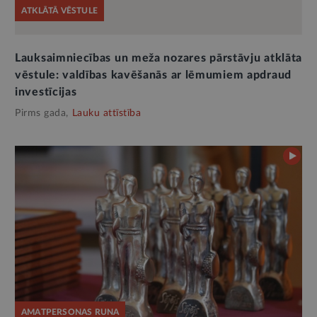
ATKLĀTĀ VĒSTULE
Lauksaimniecības un meža nozares pārstāvju atklāta
vēstule: valdības kavēšanās ar lēmumiem apdraud
investīcijas
Pirms gada,
Lauku attīstība
AMATPERSONAS RUNA