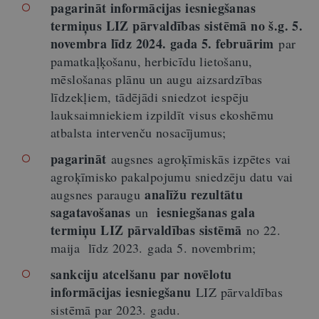
pagarināt informācijas iesniegšanas
termiņus LIZ pārvaldības sistēmā no š.g. 5.
novembra līdz 2024. gada 5. februārim
par
pamatkaļķošanu, herbicīdu lietošanu,
mēslošanas plānu un augu aizsardzības
līdzekļiem, tādējādi sniedzot iespēju
lauksaimniekiem izpildīt visus ekoshēmu
atbalsta intervenču nosacījumus;
pagarināt
augsnes agroķīmiskās izpētes vai
agroķīmisko pakalpojumu sniedzēju datu vai
analīžu rezultātu
augsnes paraugu
sagatavošanas
iesniegšanas gala
un
termiņu LIZ pārvaldības sistēmā
no 22.
maija līdz 2023. gada 5. novembrim;
sankciju atcelšanu par novēlotu
informācijas iesniegšanu
LIZ pārvaldības
sistēmā par 2023. gadu.