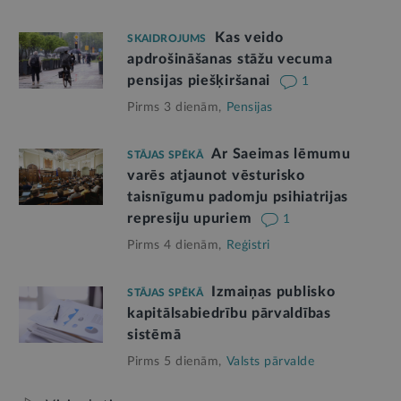
Kas veido
SKAIDROJUMS
apdrošināšanas stāžu vecuma
pensijas piešķiršanai
1
Pirms 3 dienām,
Pensijas
Ar Saeimas lēmumu
STĀJAS SPĒKĀ
varēs atjaunot vēsturisko
taisnīgumu padomju psihiatrijas
represiju upuriem
1
Pirms 4 dienām,
Reģistri
Izmaiņas publisko
STĀJAS SPĒKĀ
kapitālsabiedrību pārvaldības
sistēmā
Pirms 5 dienām,
Valsts pārvalde