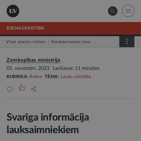
DIENASKĀRTĪBĀ
Visas preses relīzes
Amatpersonas runa
Atklātā vēstule
Relīze
Zemkopības ministrija
01. novembrī, 2023
Lasīšanai: 11 minūtes
RUBRIKA:
Relīze
TĒMA:
Lauku attīstība
Svarīga informācija
lauksaimniekiem