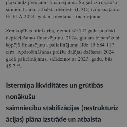
pārsniedz pieejamo finansējumu. Šogad iztrūkstošo
summu Lauku atbalsta dienests (LAD) izmaksāja no
ELFLA 2024. gadam pieejamā finansējuma.
Zemkopības ministrija, ņemot vērā šī gada faktiski
nepieciešamo finansējumu, 2024. gadam ir panākusi
kopējā finansējuma palielinājumu līdz 15 684 117
eiro. Apdrošināšanas polišu daļējai dzēšanai 2024.
gadā palielinājums, salīdzinot ar 2023. gadu, būs
45,7 %.
Īstermiņa likviditātes un grūtībās
nonākušu
saimniecību stabilizācijas (restrukturiz
ācijas) plāna izstrāde un atbalsta