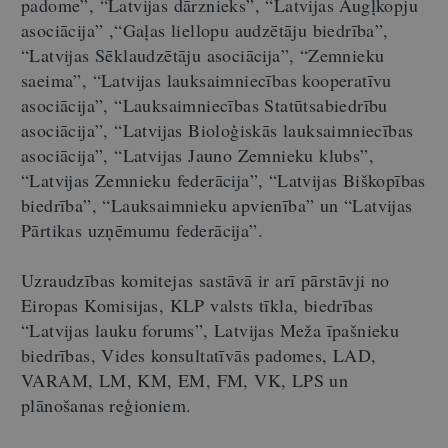
padome”, “Latvijas dārznieks”, “Latvijas Augļkopju
asociācija” ,“Gaļas liellopu audzētāju biedrība”,
“Latvijas Sēklaudzētāju asociācija”, “Zemnieku
saeima”, “Latvijas lauksaimniecības kooperatīvu
asociācija”, “Lauksaimniecības Statūtsabiedrību
asociācija”, “Latvijas Bioloģiskās lauksaimniecības
asociācija”, “Latvijas Jauno Zemnieku klubs”,
“Latvijas Zemnieku federācija”, “Latvijas Biškopības
biedrība”, “Lauksaimnieku apvienība” un “Latvijas
Pārtikas uzņēmumu federācija”.
Uzraudzības komitejas sastāvā ir arī pārstāvji no
Eiropas Komisijas, KLP valsts tīkla, biedrības
“Latvijas lauku forums”, Latvijas Meža īpašnieku
biedrības, Vides konsultatīvās padomes, LAD,
VARAM, LM, KM, EM, FM, VK, LPS un
plānošanas reģioniem.