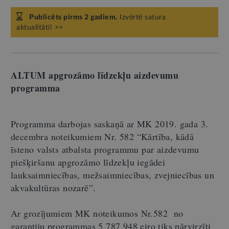
Publicēts pirms 2 gadiem.
Izvērtē satura
aktualitāti! >>
ALTUM apgrozāmo līdzekļu aizdevumu
programma
Programma darbojas saskaņā ar MK 2019. gada 3.
decembra noteikumiem Nr. 582 “Kārtība, kādā
īsteno valsts atbalsta programmu par aizdevumu
piešķiršanu apgrozāmo līdzekļu iegādei
lauksaimniecības, mežsaimniecības, zvejniecības un
akvakultūras nozarē”.
Ar grozījumiem MK noteikumos Nr.582 no
garantiju programmas 5 787 948 eiro tiks pārvirzīti