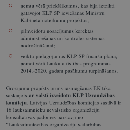
ņemtu vērā priekšlikumus, kas bija izteikti
gatavojot KLP SP ieviešanas Ministru
Kabineta noteikumu projektus;
pilnveidotu nosacījumus korektas
administrēšanas un kontroles sistēmas
nodrošināšanai;
veiktu pielāgojumus KLP SP finanšu plānā,
ņemot vērā Lauku attīstības programmas
2014.-2020. gadam pasākumu turpināšanos.
Grozījumu projekts pirms iesniegšanas EK tika
ar valstī izveidotu KLP Uzraudzības
saskaņots
komiteju
. Latvijas Uzraudzības komitejas sastāvā ir
16 lauksaimnieku nevalstisko organizāciju
konsultatīvās padomes pārstāvji no
“Lauksaimniecības organizāciju sadarbības