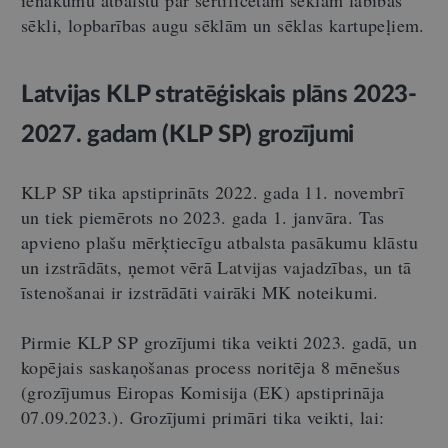
ienākumu atbalstu par sertificētām sēklām labības
sēkli, lopbarības augu sēklām un sēklas kartupeļiem.
Latvijas KLP stratēģiskais plāns 2023-
2027. gadam (KLP SP) grozījumi
KLP SP tika apstiprināts 2022. gada 11. novembrī
un tiek piemērots no 2023. gada 1. janvāra. Tas
apvieno plašu mērķtiecīgu atbalsta pasākumu klāstu
un izstrādāts, ņemot vērā Latvijas vajadzības, un tā
īstenošanai ir izstrādāti vairāki MK noteikumi.
Pirmie KLP SP grozījumi tika veikti 2023. gadā, un
kopējais saskaņošanas process noritēja 8 mēnešus
(grozījumus Eiropas Komisija (EK) apstiprināja
07.09.2023.). Grozījumi primāri tika veikti, lai: