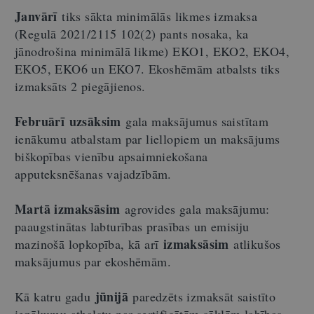
Janvārī
tiks sākta minimālās likmes izmaksa
(Regulā 2021/2115 102(2) pants nosaka, ka
jānodrošina minimālā likme) EKO1, EKO2, EKO4,
EKO5, EKO6 un EKO7. Ekoshēmām atbalsts tiks
izmaksāts 2 piegājienos.
Februārī
uzsāksim
gala maksājumus saistītam
ienākumu atbalstam par liellopiem un maksājums
biškopības vienību apsaimniekošana
apputeksnēšanas vajadzībām.
Martā izmaksāsim
agrovides gala maksājumu:
paaugstinātas labturības prasības un emisiju
izmaksāsim
mazinošā lopkopība, kā arī
atlikušos
maksājumus par ekoshēmām.
jūnijā
Kā katru gadu
paredzēts izmaksāt saistīto