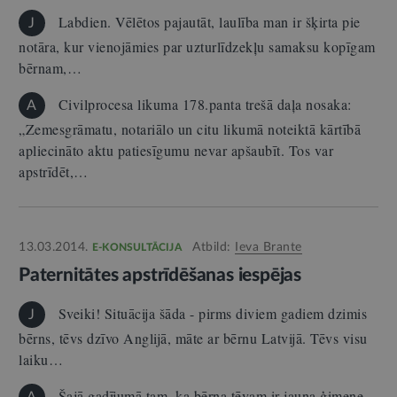
Labdien. Vēlētos pajautāt, laulība man ir šķirta pie
J
notāra, kur vienojāmies par uzturlīdzekļu samaksu kopīgam
bērnam,…
Civilprocesa likuma 178.panta trešā daļa nosaka:
A
„Zemesgrāmatu, notariālo un citu likumā noteiktā kārtībā
apliecināto aktu patiesīgumu nevar apšaubīt. Tos var
apstrīdēt,…
13.03.2014.
Atbild:
Ieva Brante
E-KONSULTĀCIJA
Paternitātes apstrīdēšanas iespējas
Sveiki! Situācija šāda - pirms diviem gadiem dzimis
J
bērns, tēvs dzīvo Anglijā, māte ar bērnu Latvijā. Tēvs visu
laiku…
Šajā gadījumā tam, ka bērna tēvam ir jauna ģimene,