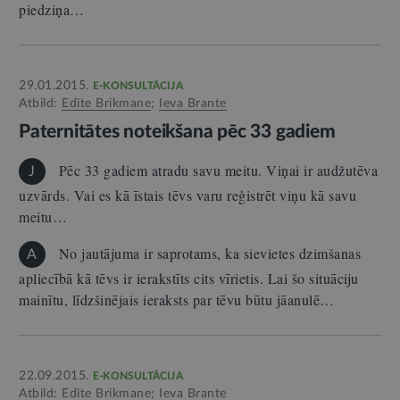
piedziņa…
29.01.2015.
E-KONSULTĀCIJA
Atbild:
Edīte Brikmane
;
Ieva Brante
Paternitātes noteikšana pēc 33 gadiem
Pēc 33 gadiem atradu savu meitu. Viņai ir audžutēva
J
uzvārds. Vai es kā īstais tēvs varu reģistrēt viņu kā savu
meitu…
No jautājuma ir saprotams, ka sievietes dzimšanas
A
apliecībā kā tēvs ir ierakstīts cits vīrietis. Lai šo situāciju
mainītu, līdzšinējais ieraksts par tēvu būtu jāanulē…
22.09.2015.
E-KONSULTĀCIJA
Atbild:
Edīte Brikmane
;
Ieva Brante