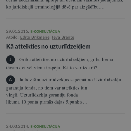
ko juridiskajā terminoloģijā dēvē par aizgādību.…
29.01.2015.
E-KONSULTĀCIJA
Atbild:
Edīte Brikmane
;
Ieva Brante
Kā atteikties no uzturlīdzekļiem
Gribu atteikties no uzturlīdzekļiem, gribu bērna
J
tēvam dot vēl vienu iespēju. Kā to var izdarīt?
Ja līdz šim uzturlīdzekļus saņēmāt no Uzturlīdzekļu
A
garantiju fonda, no tiem var atteikties itin
viegli. Uzturlīdzekļu garantiju fonda
likuma 10.panta pirmās daļas 5.punkts…
24.03.2014.
E-KONSULTĀCIJA