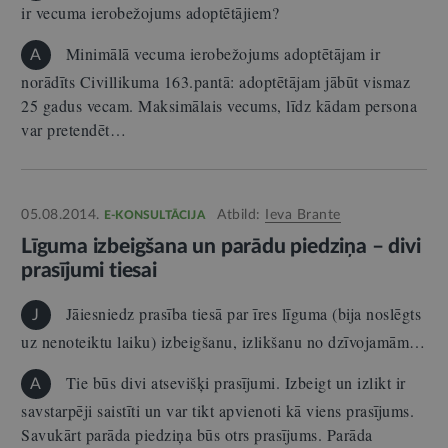
ir vecuma ierobežojums adoptētājiem?
Minimālā vecuma ierobežojums adoptētājam ir
A
norādīts Civillikuma 163.pantā: adoptētājam jābūt vismaz
25 gadus vecam. Maksimālais vecums, līdz kādam persona
var pretendēt…
05.08.2014.
Atbild:
Ieva Brante
E-KONSULTĀCIJA
Līguma izbeigšana un parādu piedziņa – divi
prasījumi tiesai
Jāiesniedz prasība tiesā par īres līguma (bija noslēgts
J
uz nenoteiktu laiku) izbeigšanu, izlikšanu no dzīvojamām…
Tie būs divi atsevišķi prasījumi. Izbeigt un izlikt ir
A
savstarpēji saistīti un var tikt apvienoti kā viens prasījums.
Savukārt parāda piedziņa būs otrs prasījums. Parāda