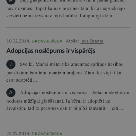
A
nav nozīmes. Tāpat kā nav nozīmes tam, ka ar iepriekšējo
sievieti bērna tēvs nav bijis laulībā. Labprātīgi atzītu…
10.02.2014.
Atbild:
Ieva Brante
E-KONSULTĀCIJA
Adopcijas noslēpums ir vispārējs
Sveiki. Manai mātei tika atņemtas aprūpes tiesības
J
par diviem bērniem, maniem brāļiem. Zinu, ka viņi it kā
esot adoptēti…
Adopcijas noslēpums ir vispārējs – lietas ir slēgtas un
A
nodotas mūžīgai glabāšanai. Ja bērni ir adoptēti uz
ārvalstīm, tad to personas dati ir pilnībā izmainīti – citi…
23.09.2014.
E-KONSULTĀCIJA