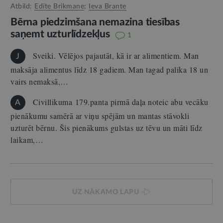
Atbild:
Edīte Brikmane
;
Ieva Brante
Bērna piedzimšana nemazina tiesības
saņemt uzturlīdzekļus
1
Sveiki. Vēlējos pajautāt, kā ir ar alimentiem. Man
J
maksāja alimentus līdz 18 gadiem. Man tagad palika 18 un
vairs nemaksā,…
Civillikuma 179.panta pirmā daļa noteic abu vecāku
A
pienākumu samērā ar viņu spējām un mantas stāvokli
uzturēt bērnu. Šis pienākums gulstas uz tēvu un māti līdz
laikam,…
UZ NĀKAMO LAPU