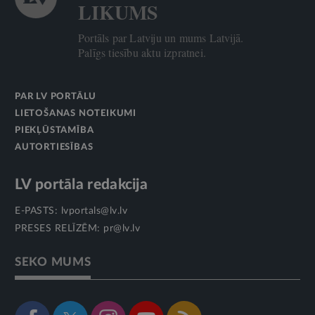
LIKUMS
Portāls par Latviju un mums Latvijā.
Palīgs tiesību aktu izpratnei.
PAR LV PORTĀLU
LIETOŠANAS NOTEIKUMI
PIEKĻŪSTAMĪBA
AUTORTIESĪBAS
LV portāla redakcija
E-PASTS:
lvportals@lv.lv
PRESES RELĪZĒM:
pr@lv.lv
SEKO MUMS