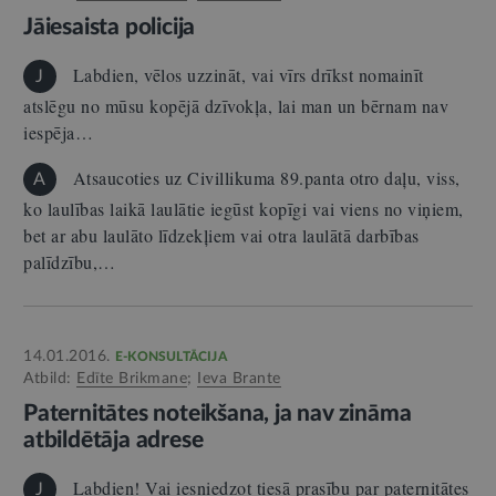
Jāiesaista policija
Labdien, vēlos uzzināt, vai vīrs drīkst nomainīt
J
atslēgu no mūsu kopējā dzīvokļa, lai man un bērnam nav
iespēja…
Atsaucoties uz Civillikuma 89.panta otro daļu, viss,
A
ko laulības laikā laulātie iegūst kopīgi vai viens no viņiem,
bet ar abu laulāto līdzekļiem vai otra laulātā darbības
palīdzību,…
14.01.2016.
E-KONSULTĀCIJA
Atbild:
Edīte Brikmane
;
Ieva Brante
Paternitātes noteikšana, ja nav zināma
atbildētāja adrese
Labdien! Vai iesniedzot tiesā prasību par paternitātes
J