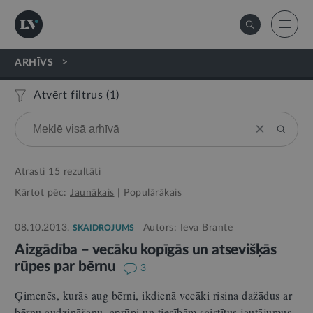
>
ARHĪVS
Atvērt filtrus (
1
)
Atrasti
15
rezultāti
Kārtot pēc:
Jaunākais
|
Populārākais
08.10.2013.
Autors:
Ieva Brante
SKAIDROJUMS
Aizgādība – vecāku kopīgās un atsevišķās
rūpes par bērnu
3
Ģimenēs, kurās aug bērni, ikdienā vecāki risina dažādus ar
bērnu audzināšanu, aprūpi un tiesībām saistītus jautājumus,