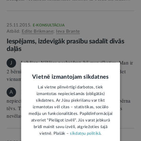
25.11.2015.
E-KONSULTĀCIJA
Atbild:
Edīte Brikmane
;
Ieva Brante
Iespējams, izdevīgāk prasību sadalīt divās
daļās
Labdien. Vēlējos noskaidrot, kā man rīkoties. Man ir
J
2 bērni, vēlos iesniegt tēvu uz uzturlīdzekļiem tiesā. Bet
Vietnē izmantojam sīkdatnes
vienam…
Lai vietne pilnvērtīgi darbotos, tiek
Lai no bērna tēva piedzītu uzturlīdzekļus, ir
A
izmantotas nepieciešamās (obligātās)
nepieciešams apstiprinājums, ka konkrētā persona ir bērna
sīkdatnes. Ar Jūsu piekrišanu var tikt
tēvs. Tāpēc vispirms ir jānosaka paternitāte. Ja vīrietis
izmantotas vēl citas – statistikas, sociālo
mediju un funkcionalitātes. Papildinformācijai
nevēlas…
atveriet "Pielāgot izvēli". Jūs varat jebkurā
brīdī mainīt savu izvēli, atgriežoties šajā
vietnē. Plašāk –
sīkdatņu politikā
.