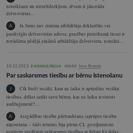
noteikšanu un uzturlīdzekļiem, tēvam ir jānorāda
dzīvesvietas…
Ja Jums nav zināma atbildētāja deklarētās vai
A
pastāvīgās dzīvesvietas adrese, prasības pieteikumā tiesai ir
norādāma pēdējā zināmā atbildētāja dzīvesvieta, noteikti…
10.12.2013.
Atbild:
Ieva Brante
E-KONSULTĀCIJA
Par saskarsmes tiesību ar bērnu īstenošanu
Cik bieži vecāki, kam uz laiku ir apturētas vecāku
J
tiesības, drīkst satikt savu bērnu, kas uz laiku ievietots
audžuģimenē?…
Aizgādības tiesību pārtraukšana (aprūpes tiesību
A
atņemšana – šāds termins bija pirms CL grozījumiem)
neatņem vecākiem saskarsmes tiesības ar bērnu kā tādas…