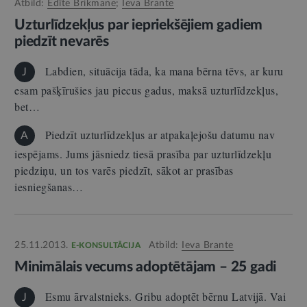
Atbild:
Edīte Brikmane
;
Ieva Brante
Uzturlīdzekļus par iepriekšējiem gadiem
piedzīt nevarēs
Labdien, situācija tāda, ka mana bērna tēvs, ar kuru
J
esam pašķīrušies jau piecus gadus, maksā uzturlīdzekļus,
bet…
Piedzīt uzturlīdzekļus ar atpakaļejošu datumu nav
A
iespējams. Jums jāsniedz tiesā prasība par uzturlīdzekļu
piedziņu, un tos varēs piedzīt, sākot ar prasības
iesniegšanas…
25.11.2013.
Atbild:
Ieva Brante
E-KONSULTĀCIJA
Minimālais vecums adoptētājam – 25 gadi
Esmu ārvalstnieks. Gribu adoptēt bērnu Latvijā. Vai
J