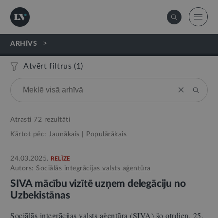
>
ARHĪVS
Atvērt filtrus (
1
)
Atrasti
72
rezultāti
Kārtot pēc:
Jaunākais
|
Populārākais
24.03.2025.
RELĪZE
Autors:
Sociālās integrācijas valsts aģentūra
SIVA mācību vizītē uzņem delegāciju no
Uzbekistānas
Sociālās integrācijas valsts aģentūra (SIVA) šo otrdien, 25.