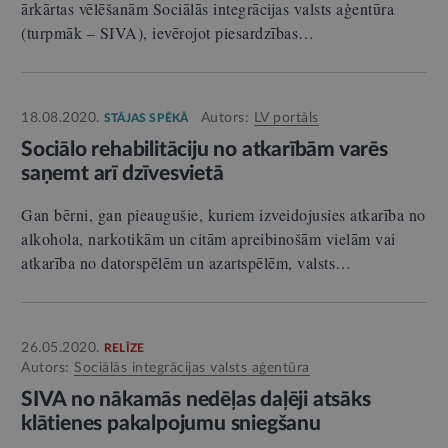
ārkārtas vēlēšanām Sociālās integrācijas valsts aģentūra
(turpmāk – SIVA), ievērojot piesardzības…
18.08.2020.
Autors:
LV portāls
STĀJAS SPĒKĀ
Sociālo rehabilitāciju no atkarībām varēs
saņemt arī dzīvesvietā
Gan bērni, gan pieaugušie, kuriem izveidojusies atkarība no
alkohola, narkotikām un citām apreibinošām vielām vai
atkarība no datorspēlēm un azartspēlēm, valsts…
26.05.2020.
RELĪZE
Autors:
Sociālās integrācijas valsts aģentūra
SIVA no nākamās nedēļas daļēji atsāks
klātienes pakalpojumu sniegšanu