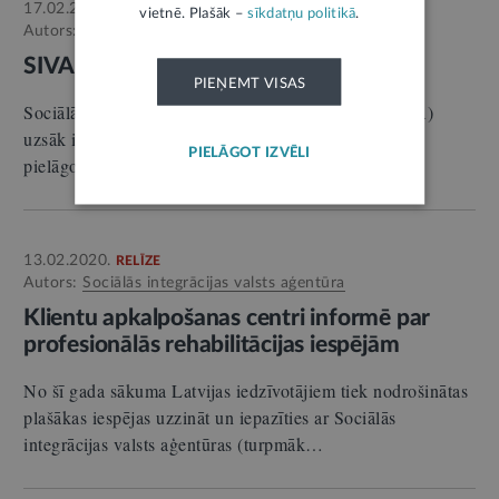
17.02.2020.
RELĪZE
vietnē. Plašāk –
sīkdatņu politikā
.
Autors:
Sociālās integrācijas valsts aģentūra
SIVA uzsāk izmēģinājuma projektu
1
PIEŅEMT VISAS
Sociālās integrācijas valsts aģentūra (turpmāk – SIVA)
uzsāk izmēģinājuma projektu – transportlīdzekļa
PIELĀGOT IZVĒLI
pielāgošanas veikšana ārpakalpojumā.
13.02.2020.
RELĪZE
Autors:
Sociālās integrācijas valsts aģentūra
Klientu apkalpošanas centri informē par
profesionālās rehabilitācijas iespējām
No šī gada sākuma Latvijas iedzīvotājiem tiek nodrošinātas
plašākas iespējas uzzināt un iepazīties ar Sociālās
integrācijas valsts aģentūras (turpmāk…