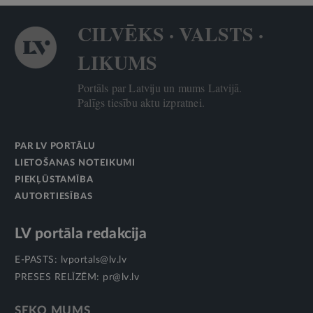
CILVĒKS · VALSTS ·
LIKUMS
Portāls par Latviju un mums Latvijā.
Palīgs tiesību aktu izpratnei.
PAR LV PORTĀLU
LIETOŠANAS NOTEIKUMI
PIEKĻŪSTAMĪBA
AUTORTIESĪBAS
LV portāla redakcija
E-PASTS:
lvportals@lv.lv
PRESES RELĪZĒM:
pr@lv.lv
SEKO MUMS