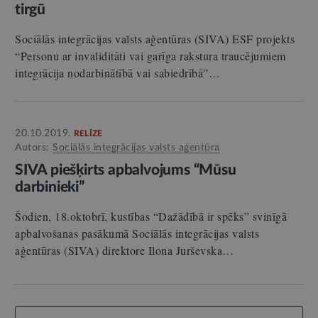
tirgū
Sociālās integrācijas valsts aģentūras (SIVA) ESF projekts
“Personu ar invaliditāti vai garīga rakstura traucējumiem
integrācija nodarbinātībā vai sabiedrībā”…
20.10.2019.
RELĪZE
Autors:
Sociālās integrācijas valsts aģentūra
SIVA piešķirts apbalvojums “Mūsu
darbinieki”
Šodien, 18.oktobrī, kustības “Dažādībā ir spēks” svinīgā
apbalvošanas pasākumā Sociālās integrācijas valsts
aģentūras (SIVA) direktore Ilona Jurševska…