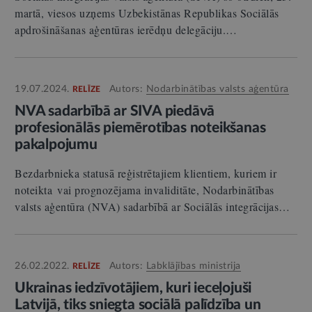
martā, viesos uzņems Uzbekistānas Republikas Sociālās
apdrošināšanas aģentūras ierēdņu delegāciju.…
19.07.2024.
Autors:
Nodarbinātības valsts aģentūra
RELĪZE
NVA sadarbībā ar SIVA piedāvā
profesionālās piemērotības noteikšanas
pakalpojumu
Bezdarbnieka statusā reģistrētajiem klientiem, kuriem ir
noteikta vai prognozējama invaliditāte, Nodarbinātības
valsts aģentūra (NVA) sadarbībā ar Sociālās integrācijas…
26.02.2022.
Autors:
Labklājības ministrija
RELĪZE
Ukrainas iedzīvotājiem, kuri ieceļojuši
Latvijā, tiks sniegta sociālā palīdzība un