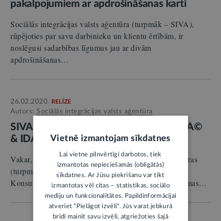
pakalpojumiem ar apdrošināšanas karti
Sociālās integrācijas valsts aģentūra (turpmāk – SIVA),
rūpējoties par savu darbinieku un klientu ērtībām, ir
noslēgusi sadarbības līgumus jau ar divām
apdrošināšanas…
26.02.2020.
RELĪZE
Autors:
Sociālās integrācijas valsts aģentūra
SIVA Konsultatīvā padome testē MELBA©
& IDA©
Vietnē izmantojam sīkdatnes
Lai vietne pilnvērtīgi darbotos, tiek
Vakar, 25.februārī, Sociālās integrācijas valsts aģentūras
izmantotas nepieciešamās (obligātās)
(turpmāk – SIVA) Koledžas telpās viesojās iestādes
sīkdatnes. Ar Jūsu piekrišanu var tikt
Konsultatīvās padomes locekļi, kuru vidū ir LR Saeimas…
izmantotas vēl citas – statistikas, sociālo
mediju un funkcionalitātes. Papildinformācijai
atveriet "Pielāgot izvēli". Jūs varat jebkurā
brīdī mainīt savu izvēli, atgriežoties šajā