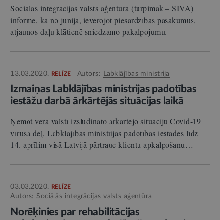
Sociālās integrācijas valsts aģentūra (turpimāk – SIVA)
informē, ka no jūnija, ievērojot piesardzības pasākumus,
atjaunos daļu klātienē sniedzamo pakalpojumu.
13.03.2020.
Autors:
Labklājības ministrija
RELĪZE
Izmaiņas Labklājības ministrijas padotības
iestāžu darbā ārkārtējās situācijas laikā
Ņemot vērā valstī izsludināto ārkārtējo situāciju Covid-19
vīrusa dēļ, Labklājības ministrijas padotības iestādes līdz
14. aprīlim visā Latvijā pārtrauc klientu apkalpošanu…
03.03.2020.
RELĪZE
Autors:
Sociālās integrācijas valsts aģentūra
Norēķinies par rehabilitācijas