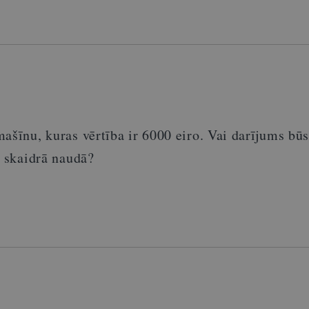
ašīnu, kuras vērtība ir 6000 eiro. Vai darījums bū
s skaidrā naudā?