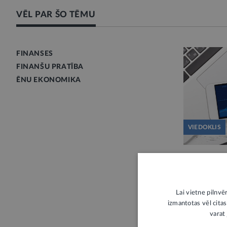
VĒL PAR ŠO TĒMU
FINANSES
FINANŠU PRATĪBA
ĒNU EKONOMIKA
VIEDOKLIS
Akcionāru l
tiesības, i
vērtība
Lai vietne pilnvē
Pirms mēneš
izmantotas vēl citas
varat 