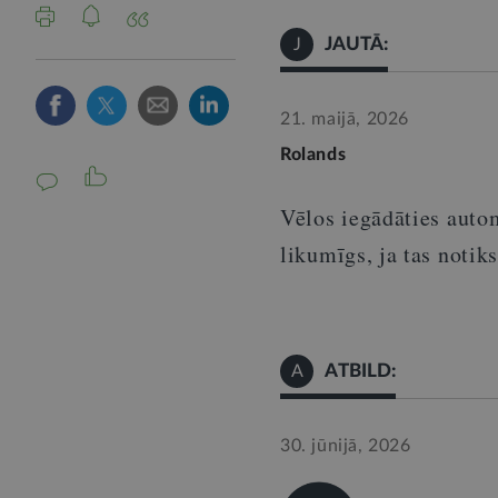
JAUTĀ:
J
21. maijā, 2026
Rolands
Vēlos iegādāties autom
likumīgs, ja tas notik
ATBILD:
A
30. jūnijā, 2026