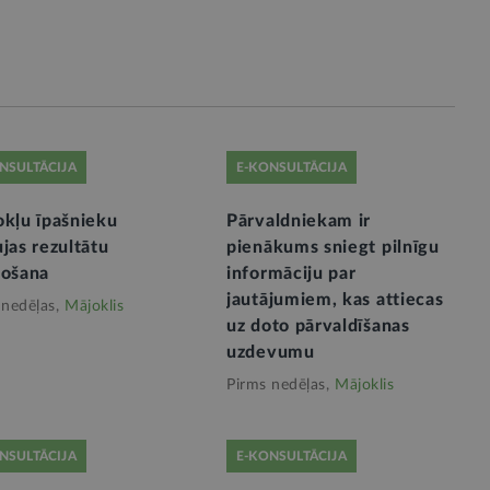
NSULTĀCIJA
E-KONSULTĀCIJA
okļu īpašnieku
Pārvaldniekam ir
jas rezultātu
pienākums sniegt pilnīgu
ņošana
informāciju par
jautājumiem, kas attiecas
 nedēļas,
Mājoklis
uz doto pārvaldīšanas
uzdevumu
Pirms nedēļas,
Mājoklis
NSULTĀCIJA
E-KONSULTĀCIJA