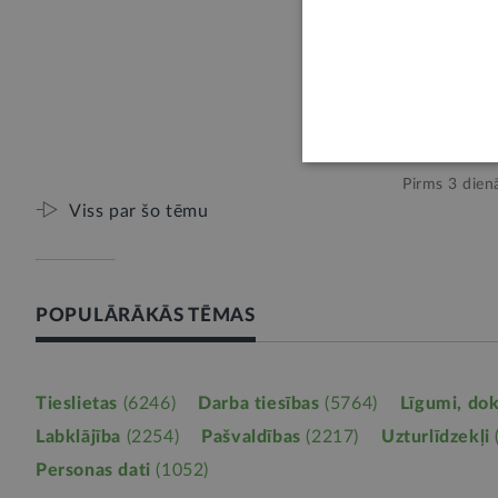
E-KONSULTĀ
Skaidras n
lietošanas
1
Pirms 3 dien
Viss par šo tēmu
POPULĀRĀKĀS TĒMAS
Tieslietas
(6246)
Darba tiesības
(5764)
Līgumi, do
Labklājība
(2254)
Pašvaldības
(2217)
Uzturlīdzekļi
Personas dati
(1052)