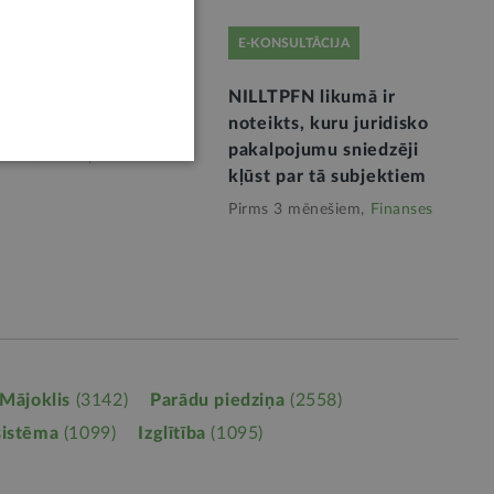
NSULTĀCIJA
E-KONSULTĀCIJA
dāvinājumam skaidrā
NILLTPFN likumā ir
ā ir ierobežojumi
noteikts, kuru juridisko
pakalpojumu sniedzēji
 2 mēnešiem,
Finanses
kļūst par tā subjektiem
Pirms 3 mēnešiem,
Finanses
Mājoklis
(3142)
Parādu piedziņa
(2558)
sistēma
(1099)
Izglītība
(1095)