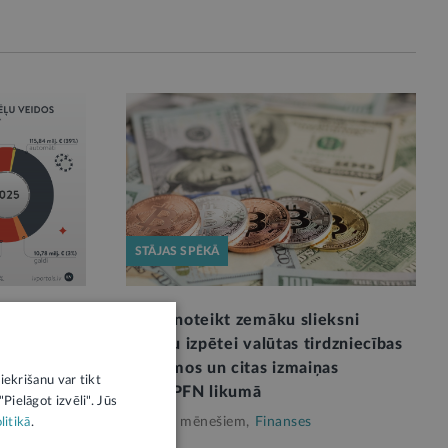
STĀJAS SPĒKĀ
m gandrīz
Varēs noteikt zemāku slieksni
spēļu
klientu izpētei valūtas tirdzniecības
darījumos un citas izmaiņas
iekrišanu var tikt
NILLTPFN likumā
Pielāgot izvēli". Jūs
Pirms 5 mēnešiem,
Finanses
litikā
.