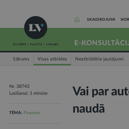
SKAIDROJUMI
NOR
E-KONSULTĀCI
Sākums
Visas atbildes
Neatbildētie jautājumi
Nr. 38743
Vai par au
Lasīšanai: 1 minūte
naudā
TĒMA:
Finanses