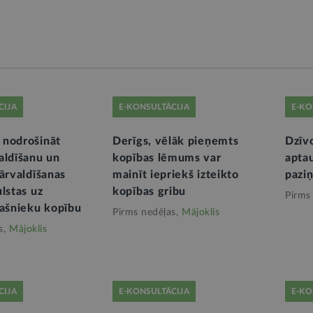
CIJA
E-KONSULTĀCIJA
E-KO
 nodrošināt
Derīgs, vēlāk pieņemts
Dzīv
aldīšanu un
kopības lēmums var
aptau
pārvaldīšanas
mainīt iepriekš izteikto
pazi
lstas uz
kopības gribu
Pirms
pašnieku kopību
Pirms nedēļas,
Mājoklis
s,
Mājoklis
CIJA
E-KONSULTĀCIJA
E-KO