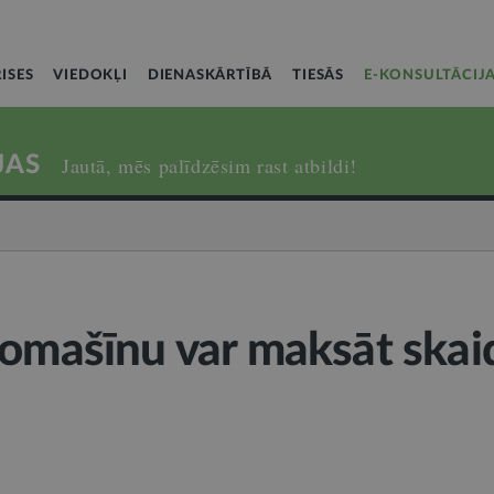
ISES
VIEDOKĻI
DIENASKĀRTĪBĀ
TIESĀS
E-KONSULTĀCIJ
JAS
Jautā, mēs palīdzēsim rast atbildi!
tomašīnu var maksāt skai