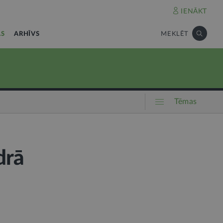
IENĀKT
AS
ARHĪVS
MEKLĒT
Tēmas
drā