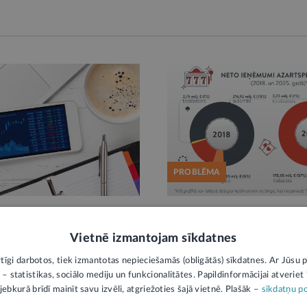
PROBLĒMA
īdzdalība kapitāla tirgū:
Nelegālie operatori aizņe
espējas un pievienotā
trešdaļu no Latvijas azart
Vietnē izmantojam sīkdatnes
tirgus. Kā to mazināt?
rtīgi darbotos, tiek izmantotas nepieciešamās (obligātās) sīkdatnes. Ar Jūsu p
a,
Finanses
Pirms 3 mēnešiem,
Finanses
 – statistikas, sociālo mediju un funkcionalitātes. Papildinformācijai atveriet "
jebkurā brīdī mainīt savu izvēli, atgriežoties šajā vietnē. Plašāk –
sīkdatņu po