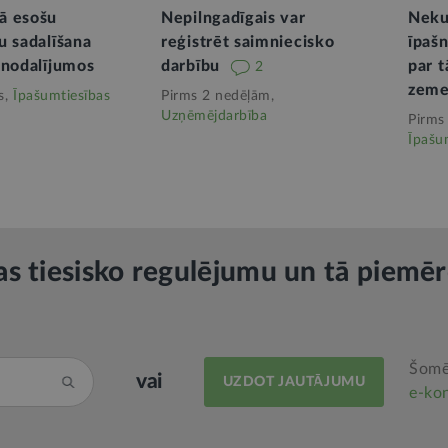
ā esošu
Nepilngadīgais var
Neku
u sadalīšana
reģistrēt saimniecisko
īpašn
 nodalījumos
darbību
par t
2
zeme
s,
Īpašumtiesības
Pirms 2 nedēļām,
Uzņēmējdarbība
Pirms
Īpašu
as tiesisko regulējumu un tā piemē
Šomē
vai
UZDOT JAUTĀJUMU
e‑kon