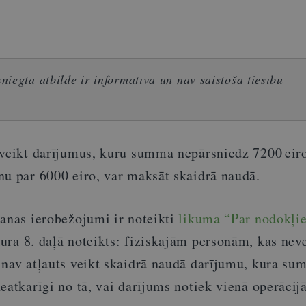
iegtā atbilde ir informatīva un nav saistoša tiesību
 veikt darījumus, kuru summa nepārsniedz 7200 eir
nu par 6000 eiro, var maksāt skaidrā naudā.
šanas ierobežojumi ir noteikti
likuma “Par nodokļi
kura 8. daļā noteikts: fiziskajām personām, kas nev
 nav atļauts veikt skaidrā naudā darījumu, kura s
eatkarīgi no tā, vai darījums notiek vienā operācijā