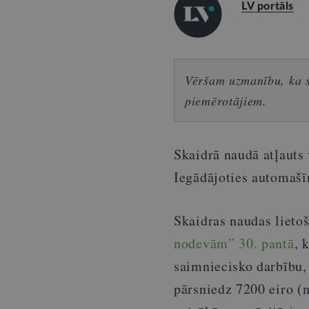
LV portāls
Vēršam uzmanību, ka sn
piemērotājiem.
Skaidrā naudā atļauts
Iegādājoties automašī
Skaidras naudas lieto
nodevām” 30. pantā
, 
saimniecisko darbību,
pārsniedz 7200 eiro (n