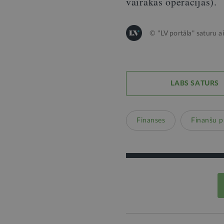
vairākās operācijās).
© "LV portāla" saturu a
LABS SATURS
Finanses
Finanšu p