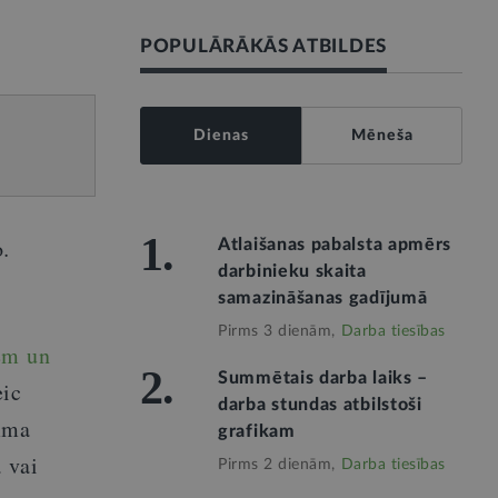
POPULĀRĀKĀS ATBILDES
Dienas
Mēneša
1.
o
.
Atlaišanas pabalsta apmērs
darbinieku skaita
samazināšanas gadījumā
Pirms 3 dienām,
Darba tiesības
em un
2.
Summētais darba laiks –
eic
darba stundas atbilstoši
umma
grafikam
 vai
Pirms 2 dienām,
Darba tiesības