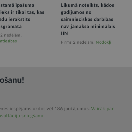
stamā īpašuma
Likumā noteikts, kādos
ieks ir tikai tas, kas
gadījumos no
ādu ierakstīts
saimnieciskās darbības
sgrāmatā
nav jāmaksā minimālais
IIN
 2 nedēļām,
mtiesības
Pirms 2 nedēļām,
Nodokļi
rošanu!
nes iespējams uzdot vēl 186 jautājumus.
Vairāk par
sultāciju sniegšanu