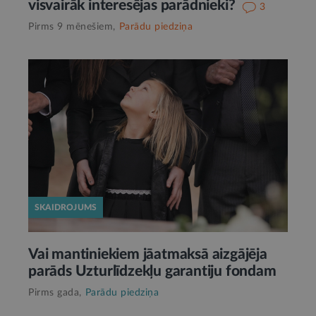
visvairāk interesējas parādnieki?
3
Pirms 9 mēnešiem,
Parādu piedziņa
SKAIDROJUMS
Vai mantiniekiem jāatmaksā aizgājēja
parāds Uzturlīdzekļu garantiju fondam
Pirms gada,
Parādu piedziņa