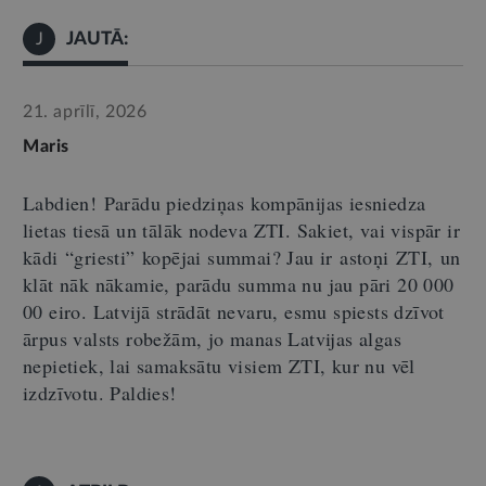
JAUTĀ:
J
21. aprīlī, 2026
Maris
Labdien
!
Parādu piedziņ
as
kompānijas iesniedza
lietas tiesā un tālāk nodeva ZTI. Sakiet, vai vispār ir
kādi
“
griesti
”
kopējai summai?
Jau ir
astoņi
ZTI
,
un
klāt nāk nākamie, parādu summa nu jau pāri 20 000
00 eiro. Latvijā strādāt nevaru, esmu spiests dzīvot
ārpus valsts robežām, jo manas Latvijas algas
nepietiek, lai samaksātu visiem ZTI, kur nu vēl
izdzīvotu. Paldies
!