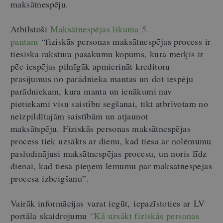
maksātnespēju.
Atbilstoši
Maksātnespējas likuma 5.
pantam
“f
iziskās personas maksātnespējas process ir
tiesiska rakstura pasākumu kopums, kura mērķis ir
pēc iespējas pilnīgāk apmierināt kreditoru
prasījumus no parādnieka mantas un dot iespēju
parādniekam, kura manta un ienākumi nav
pietiekami visu saistību segšanai, tikt atbrīvotam no
neizpildītajām saistībām un atjaunot
maksātspēju. Fiziskās personas maksātnespējas
process tiek uzsākts ar dienu, kad tiesa ar nolēmumu
pasludinājusi maksātnespējas procesu, un noris līdz
dienai, kad tiesa pieņem lēmumu par maksātnespējas
procesa izbeigšanu”.
Vairāk informācijas varat iegūt, iepazīstoties ar LV
portāla skaidrojumu
“Kā uzsākt fiziskās personas