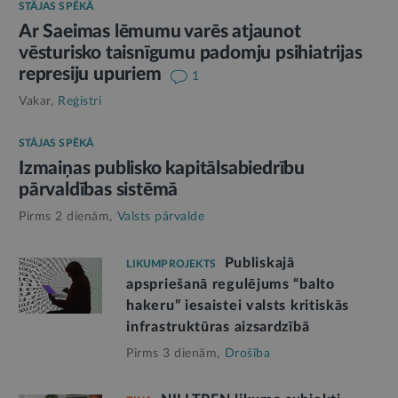
STĀJAS SPĒKĀ
Ar Saeimas lēmumu varēs atjaunot
vēsturisko taisnīgumu padomju psihiatrijas
represiju upuriem
1
Vakar,
Reģistri
STĀJAS SPĒKĀ
Izmaiņas publisko kapitālsabiedrību
pārvaldības sistēmā
Pirms 2 dienām,
Valsts pārvalde
Publiskajā
LIKUMPROJEKTS
apspriešanā regulējums “balto
hakeru” iesaistei valsts kritiskās
infrastruktūras aizsardzībā
Pirms 3 dienām,
Drošība