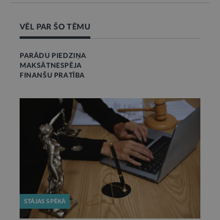
VĒL PAR ŠO TĒMU
PARĀDU PIEDZIŅA
MAKSĀTNESPĒJA
FINANŠU PRATĪBA
STĀJAS SPĒKĀ