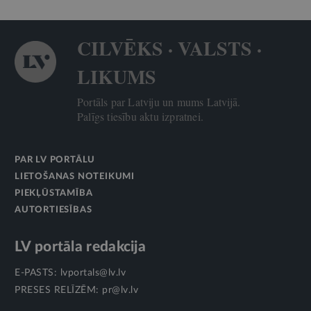
CILVĒKS · VALSTS ·
LIKUMS
Portāls par Latviju un mums Latvijā.
Palīgs tiesību aktu izpratnei.
PAR LV PORTĀLU
LIETOŠANAS NOTEIKUMI
PIEKĻŪSTAMĪBA
AUTORTIESĪBAS
LV portāla redakcija
E-PASTS:
lvportals@lv.lv
PRESES RELĪZĒM:
pr@lv.lv