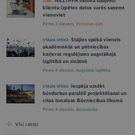
NILLTPFN likuma subjekti
ZIŅA
klientu izpētes datus varēs saņemt
vienuviet
Pirms 3 dienām,
Personas dati
Stājies spēkā vienots
STĀJAS SPĒKĀ
akadēmiskās un pētniecības
karjeras regulējums augstākajā
izglītībā un zinātnē
Pirms 4 dienām,
Augstākā izglītība
Iespēja uzsākt
STĀJAS SPĒKĀ
būvdarbus paralēli projektēšanai un
citas izmaiņas Būvniecības likumā
Pirms 4 dienām,
Būvniecība
Visi raksti