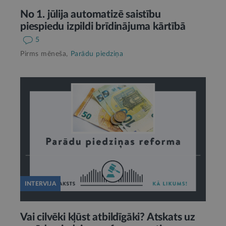
No 1. jūlija automatizē saistību
piespiedu izpildi brīdinājuma kārtībā
5
Pirms mēneša,
Parādu piedziņa
INTERVIJA
Vai cilvēki kļūst atbildīgāki? Atskats uz