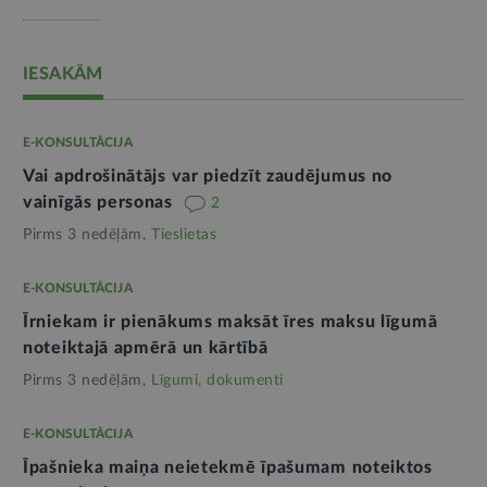
IESAKĀM
E-KONSULTĀCIJA
Vai apdrošinātājs var piedzīt zaudējumus no
vainīgās personas
2
Pirms 3 nedēļām,
Tieslietas
E-KONSULTĀCIJA
Īrniekam ir pienākums maksāt īres maksu līgumā
noteiktajā apmērā un kārtībā
Pirms 3 nedēļām,
Līgumi, dokumenti
E-KONSULTĀCIJA
Īpašnieka maiņa neietekmē īpašumam noteiktos