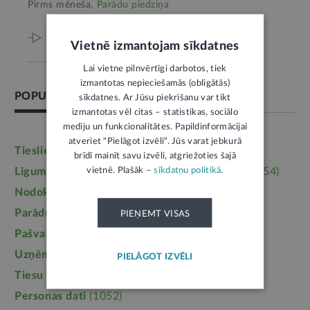
Pirms mēneša,
Parādu piedziņa
Viss par šo tēmu
Vietnē izmantojam sīkdatnes
Lai vietne pilnvērtīgi darbotos, tiek
izmantotas nepieciešamās (obligātās)
POPULĀRĀKĀS TĒMAS
sīkdatnes. Ar Jūsu piekrišanu var tikt
izmantotas vēl citas – statistikas, sociālo
mediju un funkcionalitātes. Papildinformācijai
atveriet "Pielāgot izvēli". Jūs varat jebkurā
Tieslietas
(6246)
Darba tiesības
(5764)
brīdī mainīt savu izvēli, atgriežoties šajā
vietnē. Plašāk –
sīkdatņu politikā
.
Līgumi, dokumenti
(5364)
Īpašumtiesības
(3954)
Nodokļi
(3710)
Mājoklis
(3142)
Parādu piedziņa
(2558)
Labklājība
(2254)
PIEŅEMT VISAS
Pašvaldības
(2217)
Uzturlīdzekļi
(1457)
Uzņēmējdarbība
(1355)
Ģimene
(1241)
PIELĀGOT IZVĒLI
Tiesu sistēma
(1099)
Izglītība
(1095)
Personas dati
(1052)