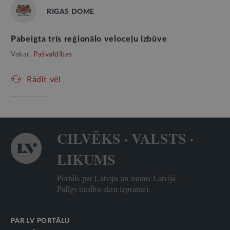
RĪGAS DOME
Pabeigta trīs reģionālo veloceļu izbūve
Vakar,
Pašvaldības
Rādīt vēl
CILVĒKS · VALSTS ·
LIKUMS
Portāls par Latviju un mums Latvijā.
Palīgs tiesību aktu izpratnei.
PAR LV PORTĀLU