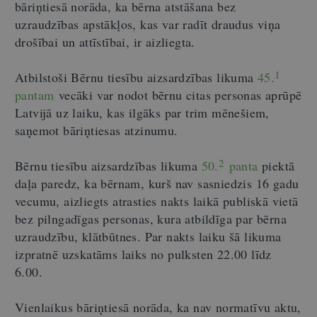
bāriņtiesā norāda, ka bērna atstāšana bez
uzraudzības apstākļos, kas var radīt draudus viņa
drošībai un attīstībai, ir aizliegta.
1
Atbilstoši Bērnu tiesību aizsardzības likuma
45.
pantam
vecāki var nodot bērnu citas personas aprūpē
Latvijā uz laiku, kas ilgāks par trim mēnešiem,
saņemot bāriņtiesas atzinumu.
2
Bērnu tiesību aizsardzības likuma
50.
panta
piektā
daļa paredz, ka bērnam, kurš nav sasniedzis 16 gadu
vecumu, aizliegts atrasties nakts laikā publiskā vietā
bez pilngadīgas personas, kura atbildīga par bērna
uzraudzību, klātbūtnes. Par nakts laiku šā likuma
izpratnē uzskatāms laiks no pulksten 22.00 līdz
6.00.
Vienlaikus bāriņtiesā norāda, ka nav normatīvu aktu,