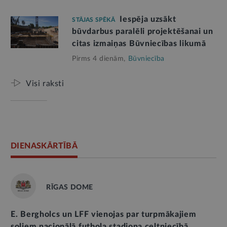
Iespēja uzsākt
STĀJAS SPĒKĀ
būvdarbus paralēli projektēšanai un
citas izmaiņas Būvniecības likumā
Pirms 4 dienām,
Būvniecība
Visi raksti
DIENASKĀRTĪBĀ
RĪGAS DOME
E. Bergholcs un LFF vienojas par turpmākajiem
soļiem nacionālā futbola stadiona celtniecībā