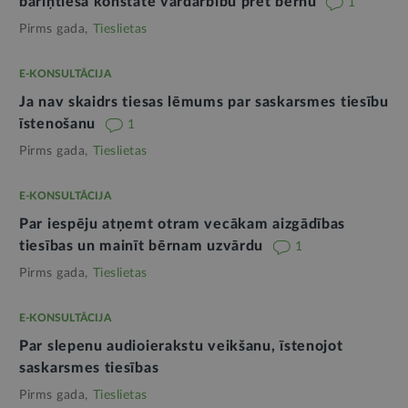
bāriņtiesa konstatē vardarbību pret bērnu
1
Pirms gada,
Tieslietas
E-KONSULTĀCIJA
Ja nav skaidrs tiesas lēmums par saskarsmes tiesību
īstenošanu
1
Pirms gada,
Tieslietas
E-KONSULTĀCIJA
Par iespēju atņemt otram vecākam aizgādības
tiesības un mainīt bērnam uzvārdu
1
Pirms gada,
Tieslietas
E-KONSULTĀCIJA
Par slepenu audioierakstu veikšanu, īstenojot
saskarsmes tiesības
Pirms gada,
Tieslietas