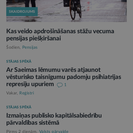
SKAIDROJUMS
Kas veido apdrošināšanas stāžu vecuma
pensijas piešķiršanai
Šodien,
Pensijas
STĀJAS SPĒKĀ
Ar Saeimas lēmumu varēs atjaunot
vēsturisko taisnīgumu padomju psihiatrijas
represiju upuriem
1
Vakar,
Reģistri
STĀJAS SPĒKĀ
Izmaiņas publisko kapitālsabiedrību
pārvaldības sistēmā
Pirms 2 dienām,
Valsts pārvalde