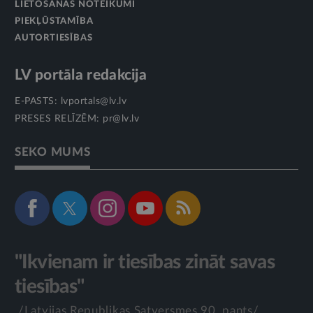
LIETOŠANAS NOTEIKUMI
PIEKĻŪSTAMĪBA
AUTORTIESĪBAS
LV portāla redakcija
E-PASTS:
lvportals@lv.lv
PRESES RELĪZĒM:
pr@lv.lv
SEKO MUMS
"Ikvienam ir tiesības zināt savas
tiesības"
/Latvijas Republikas Satversmes 90. pants/