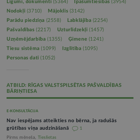
Līgumi, dokumenti
(5364)
Īpašumtiesības
(3954)
Nodokļi
(3710)
Mājoklis
(3142)
Parādu piedziņa
(2558)
Labklājība
(2254)
Pašvaldības
(2217)
Uzturlīdzekļi
(1457)
Uzņēmējdarbība
(1355)
Ģimene
(1241)
Tiesu sistēma
(1099)
Izglītība
(1095)
Personas dati
(1052)
ATBILD: RĪGAS VALSTSPILSĒTAS PAŠVALDĪBAS
BĀRIŅTIESA
E-KONSULTĀCIJA
Nav iespējams atteikties no bērna, ja radušās
grūtības viņa audzināšanā
1
Pirms mēneša,
Tieslietas