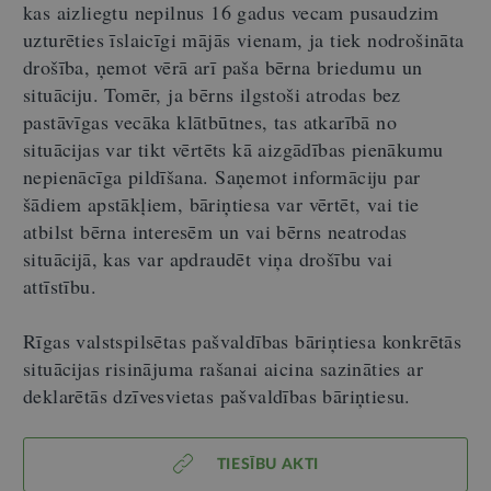
kas aizliegtu nepilnus 16 gadus vecam pusaudzim
uzturēties īslaicīgi mājās vienam, ja tiek nodrošināta
drošība, ņemot vērā arī paša bērna briedumu un
situāciju. Tomēr, ja bērns ilgstoši atrodas bez
pastāvīgas vecāka klātbūtnes, tas atkarībā no
situācijas var tikt vērtēts kā aizgādības pienākumu
nepienācīga pildīšana. Saņemot informāciju par
šādiem apstākļiem, bāriņtiesa var vērtēt, vai tie
atbilst bērna interesēm un vai bērns neatrodas
situācijā, kas var apdraudēt viņa drošību vai
attīstību.
Rīgas valstspilsētas pašvaldības bāriņtiesa konkrētās
situācijas risinājuma rašanai aicina sazināties ar
deklarētās dzīvesvietas pašvaldības bāriņtiesu.
TIESĪBU AKTI