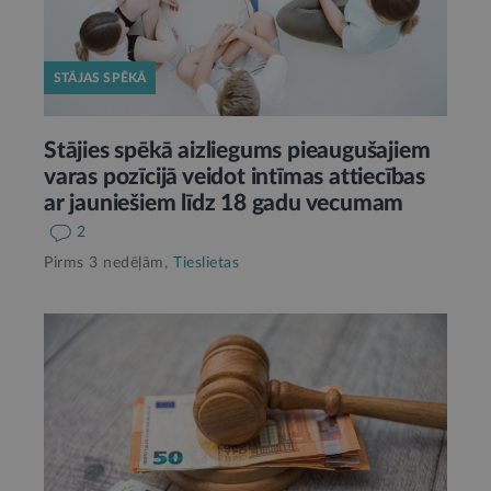
STĀJAS SPĒKĀ
Stājies spēkā aizliegums pieaugušajiem
varas pozīcijā veidot intīmas attiecības
ar jauniešiem līdz 18 gadu vecumam
2
Pirms 3 nedēļām,
Tieslietas