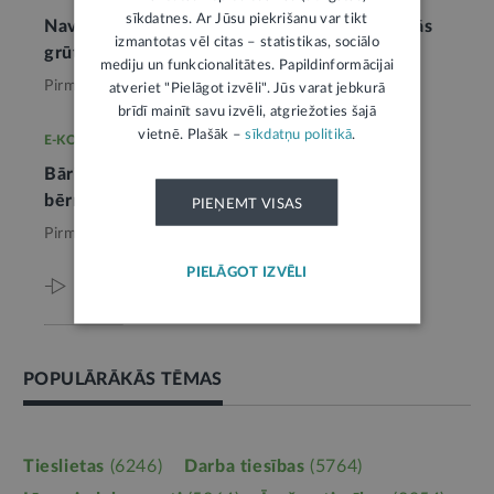
sīkdatnes. Ar Jūsu piekrišanu var tikt
Nav iespējams atteikties no bērna, ja radušās
izmantotas vēl citas – statistikas, sociālo
grūtības viņa audzināšanā
1
mediju un funkcionalitātes. Papildinformācijai
Pirms mēneša,
Tieslietas
atveriet "Pielāgot izvēli". Jūs varat jebkurā
brīdī mainīt savu izvēli, atgriežoties šajā
vietnē. Plašāk –
sīkdatņu politikā
.
E-KONSULTĀCIJA
Bāriņtiesa nenosaka saskarsmes tiesības ar
bērnu strīda gadījumā
1
PIEŅEMT VISAS
Pirms 2 mēnešiem,
Tieslietas
PIELĀGOT IZVĒLI
Viss par šo tēmu
POPULĀRĀKĀS TĒMAS
Tieslietas
(6246)
Darba tiesības
(5764)