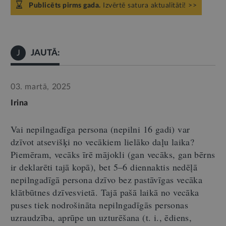
Publicēts pirms gada.
Izvērtē satura aktualitāti! >>
JAUTĀ:
J
03. martā, 2025
Irina
Vai nepilngadīga persona (nepilni 16 gadi) var
dzīvot atsevišķi no vecākiem lielāko daļu laika?
Piemēram, vecāks īrē mājokli (gan vecāks, gan bērns
ir deklarēti tajā kopā), bet 5–6 diennaktis nedēļā
nepilngadīgā persona dzīvo bez pastāvīgas vecāka
klātbūtnes dzīvesvietā. Tajā pašā laikā no vecāka
puses tiek nodrošināta nepilngadīgās personas
uzraudzība, aprūpe un uzturēšana (t. i., ēdiens,