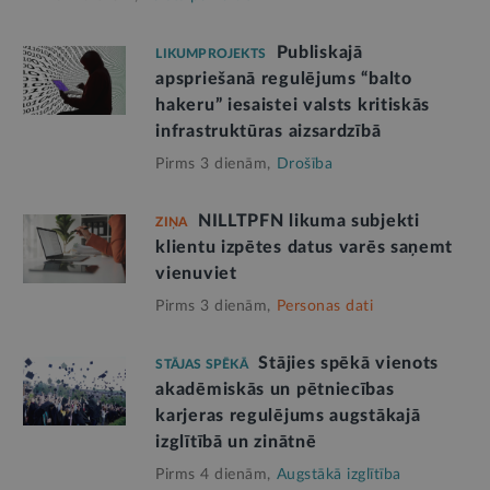
Publiskajā
LIKUMPROJEKTS
apspriešanā regulējums “balto
hakeru” iesaistei valsts kritiskās
infrastruktūras aizsardzībā
Pirms 3 dienām,
Drošība
NILLTPFN likuma subjekti
ZIŅA
klientu izpētes datus varēs saņemt
vienuviet
Pirms 3 dienām,
Personas dati
Stājies spēkā vienots
STĀJAS SPĒKĀ
akadēmiskās un pētniecības
karjeras regulējums augstākajā
izglītībā un zinātnē
Pirms 4 dienām,
Augstākā izglītība