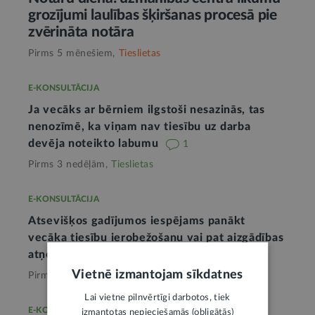
grozījumi laulības šķiršanas procesā pie
zvērināta notāra
Pirms 5 mēnešiem,
Tieslietas
E-KONSULTĀCIJA
Ja vecāks ar bērniem ilgstoši nesazinās, tas
nenozīmē, ka viņam nav tiesību uz darba
devēja noteikto labumu
1
Pirms 3 nedēļām,
Tieslietas
E-KONSULTĀCIJA
Atsevišķos gadījumos iespējams panākt
vecāka tiesību ierobežošanu vai pat aizgādības
atņemšanu
1
Vietnē izmantojam sīkdatnes
Pirms mēneša,
Tieslietas
Lai vietne pilnvērtīgi darbotos, tiek
E-KONSULTĀCIJA
izmantotas nepieciešamās (obligātās)