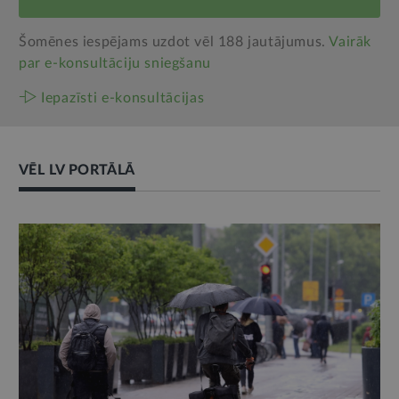
Šomēnes iespējams uzdot vēl 188 jautājumus.
Vairāk
par e‑konsultāciju sniegšanu
Iepazīsti e-konsultācijas
VĒL LV PORTĀLĀ