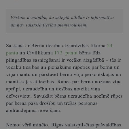
Vēršam uzmanību, ka sniegtā atbilde ir informatīva
un nav saistoša tiesību piemērotājiem.
Saskaņā ar Bērnu tiesību aizsardzības likuma
24.
pantu
un Civillikuma
177. pantu
bērns līdz
pilngadības sasniegšanai ir vecāku aizgādībā – tās ir
vecāku tiesības un pienākums rūpēties par bērnu un
viņa mantu un pārstāvēt bērnu viņa personiskajās un
mantiskajās attiecībās. Rūpes par bērnu nozīmē viņa
aprūpi, uzraudzību un tiesības noteikt viņa
dzīvesvietu. Savukārt bērna uzraudzība nozīmē rūpes
par bērna paša drošību un trešās personas
apdraudējuma novēršanu.
Ņemot vērā minēto, Rīgas valstspilsētas pašvaldības