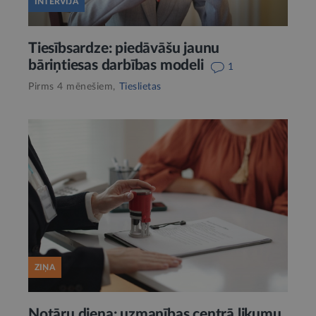
INTERVIJA
Tiesībsardze: piedāvāšu jaunu
bāriņtiesas darbības modeli
1
Pirms 4 mēnešiem,
Tieslietas
ZIŅA
Notāru diena: uzmanības centrā likumu