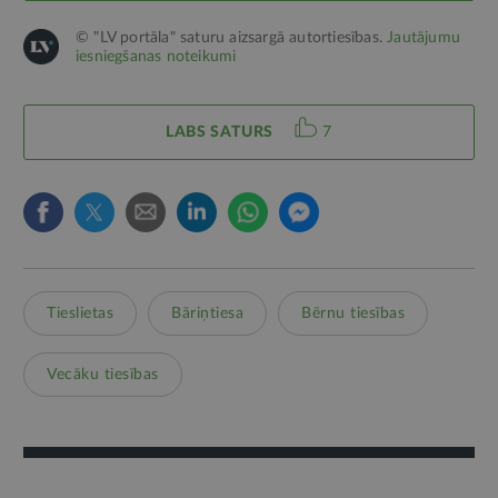
© "LV portāla" saturu aizsargā autortiesības.
Jautājumu
iesniegšanas noteikumi
LABS SATURS
7
Tieslietas
Bāriņtiesa
Bērnu tiesības
Vecāku tiesības