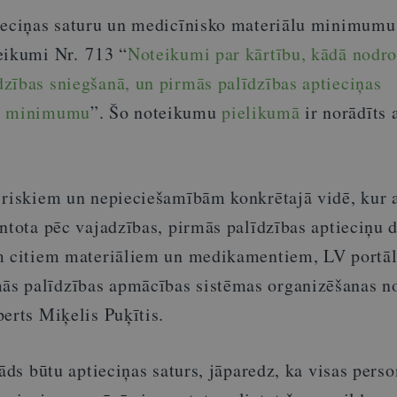
ieciņas saturu un medicīnisko materiālu minimumu
eikumi Nr. 713 “
Noteikumi par kārtību, kādā nodro
zības sniegšanā, un pirmās palīdzības aptieciņas
lu minimumu
”. Šo noteikumu
pielikumā
ir norādīts 
 riskiem un nepieciešamībām konkrētajā vidē, kur 
ntota pēc vajadzības, pirmās palīdzības aptieciņu d
em citiem materiāliem un medikamentiem, LV portā
s palīdzības apmācības sistēmas organizēšanas n
erts Miķelis Puķītis.
kāds būtu aptieciņas saturs, jāparedz, ka visas perso