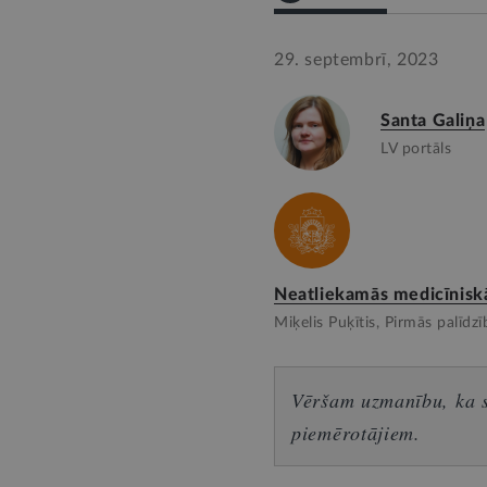
29. septembrī, 2023
Santa Galiņa
LV portāls
Neatliekamās medicīniskā
Miķelis Puķītis, Pirmās palīd
Vēršam uzmanību, ka sn
piemērotājiem.