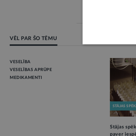
VĒL PAR ŠO TĒMU
VESELĪBA
VESELĪBAS APRŪPE
MEDIKAMENTI
STĀJAS SPĒ
Stājas spē
paver iespē