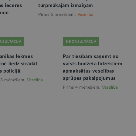
s ieceres
turpmākajām izmaiņām
anai
Pirms 5 mēnešiem,
Veselība
NSULTĀCIJA
E-KONSULTĀCIJA
panikas lēkmes
Par tiesībām saņemt no
nē liedz strādāt
valsts budžeta līdzekļiem
s policijā
apmaksātus veselības
aprūpes pakalpojumus
 3 mēnešiem,
Veselība
Pirms 4 mēnešiem,
Veselība