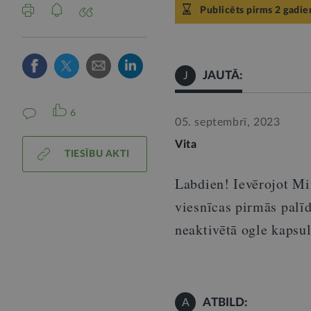
Publicēts pirms 2 gadie
JAUTĀ:
J
6
05. septembrī, 2023
Vita
TIESĪBU AKTI
Labdien! Ievērojot Mi
viesnīcas pirmās palīd
neaktivētā ogle kapsul
ATBILD:
A