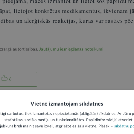
s pieejama, mācēs izmantot un lietot šos papildu ma
āpat, lietojot konkrētus medikamentus, ikvienam j
ības un alerģiskās reakcijas, kuras var rasties pēc
izsargā autortiesības.
Jautājumu iesniegšanas noteikumi
6
aprūpe
Medikamenti
Vietnē izmantojam sīkdatnes
rtīgi darbotos, tiek izmantotas nepieciešamās (obligātās) sīkdatnes. Ar Jūsu p
 – statistikas, sociālo mediju un funkcionalitātes. Papildinformācijai atveriet "
jebkurā brīdī mainīt savu izvēli, atgriežoties šajā vietnē. Plašāk –
sīkdatņu po