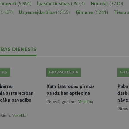
kumenti
(5364)
Īpašumtiesības
(3954)
Nodokļi
(3710)
(1457)
Uzņēmējdarbība
(1355)
Ģimene
(1241)
Tiesu 
ĪBAS DIENESTS
CIJA
E-KONSULTĀCIJA
E-KO
 bērnu
Kam jāatrodas pirmās
Paba
ajā ārstniecības
palīdzības aptieciņā
darb
ecāka pavadība
nāve
Pirms 2 gadiem,
Veselība
Pirms
ešiem,
Veselība