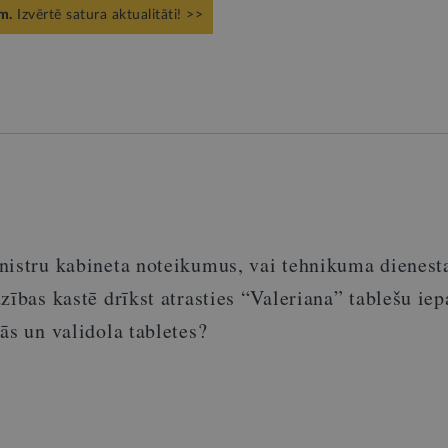
m.
Izvērtē satura aktualitāti! >>
nistru kabineta noteikumus, vai tehnikuma dienest
zības kastē drīkst atrasties “Valeriana” tablešu ie
ās un validola tabletes?