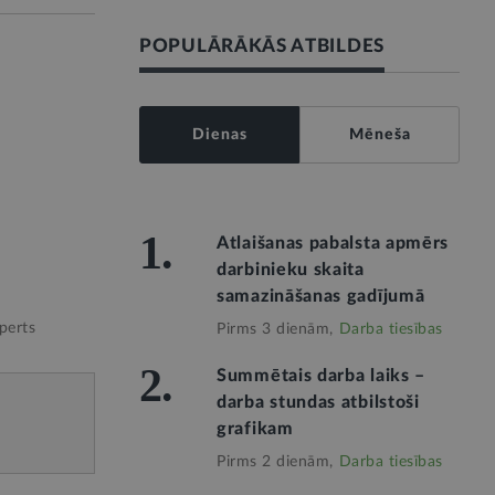
POPULĀRĀKĀS ATBILDES
Dienas
Mēneša
1.
Atlaišanas pabalsta apmērs
darbinieku skaita
samazināšanas gadījumā
perts
Pirms 3 dienām,
Darba tiesības
2.
Summētais darba laiks –
darba stundas atbilstoši
grafikam
Pirms 2 dienām,
Darba tiesības