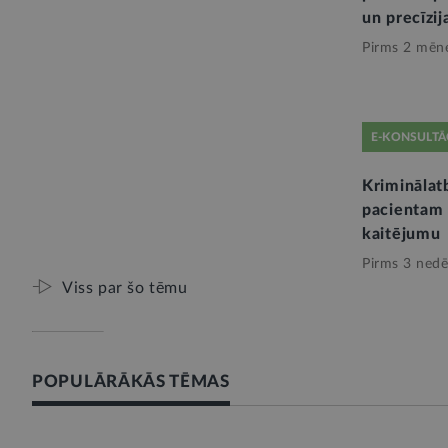
un precīzij
Pirms 2 mēn
E-KONSULTĀ
Kriminālatb
pacientam 
kaitējumu
Pirms 3 nedē
Viss par šo tēmu
POPULĀRĀKĀS TĒMAS