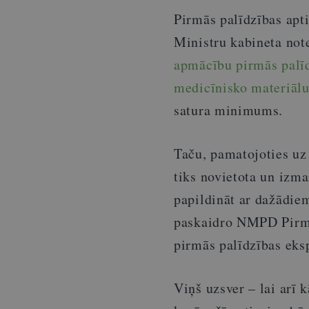
Pirmās palīdzības apt
Ministru kabineta not
apmācību pirmās palīd
medicīnisko materiā
satura minimums.
Taču, pamatojoties uz
tiks novietota un izma
papildināt ar dažādi
paskaidro NMPD Pirmā
pirmās palīdzības eksp
Viņš uzsver – lai arī 