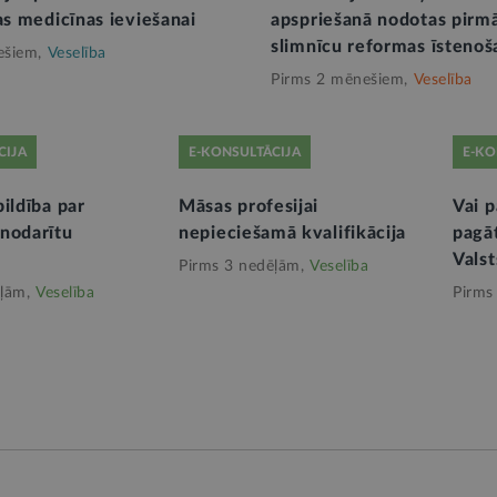
as medicīnas ieviešanai
apspriešanā nodotas pirmā
slimnīcu reformas īstenoš
ešiem,
Veselība
Pirms 2 mēnešiem,
Veselība
CIJA
E-KONSULTĀCIJA
E-KO
ildība par
Māsas profesijai
Vai 
nodarītu
nepieciešamā kvalifikācija
pagāt
Valst
Pirms 3 nedēļām,
Veselība
ļām,
Veselība
Pirms