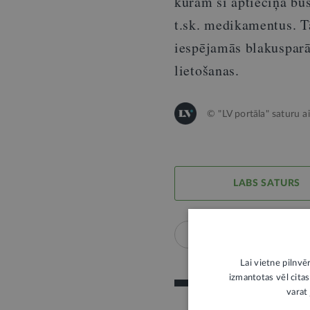
kurām šī aptieciņa bū
t.sk. medikamentus. T
iespējamās blakusparād
lietošanas.
© "LV portāla" saturu a
LABS SATURS
Veselība
Veselības 
Lai vietne pilnvē
izmantotas vēl citas
varat 