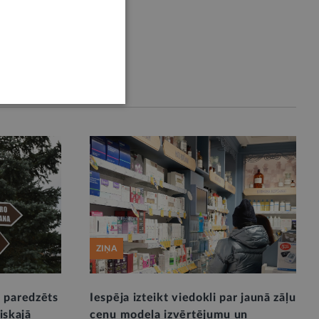
ZIŅA
 paredzēts
Iespēja izteikt viedokli par jaunā zāļu
liskajā
cenu modeļa izvērtējumu un