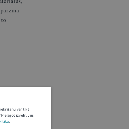
teriālus,
āpārzina
 to
iekrišanu var tikt
Pielāgot izvēli". Jūs
litikā
.