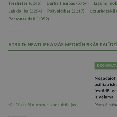
Tieslietas
(6246)
Darba tiesības
(5764)
Līgumi, do
Labklājība
(2254)
Pašvaldības
(2217)
Uzturlīdzekļi
Personas dati
(1052)
ATBILD: NEATLIEKAMĀS MEDICĪNISKĀS PALĪDZ
E-KONSULTĀ
Nogādājot
psihiatrisk
iestādē, v
ir vēlama
Visas šī autora e-konsultācijas
Pirms 6 mēn