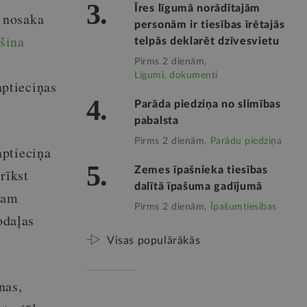
3.
Īres līgumā norādītajām
 nosaka
personām ir tiesības īrētajās
šina
telpās deklarēt dzīvesvietu
Pirms 2 dienām,
Līgumi, dokumenti
aptieciņas
4.
Parāda piedziņa no slimības
pabalsta
Pirms 2 dienām,
Parādu piedziņa
aptieciņa
5.
Zemes īpašnieka tiesības
rīkst
dalītā īpašuma gadījumā
lam
Pirms 2 dienām,
Īpašumtiesības
odaļas
Visas populārākās
nas,