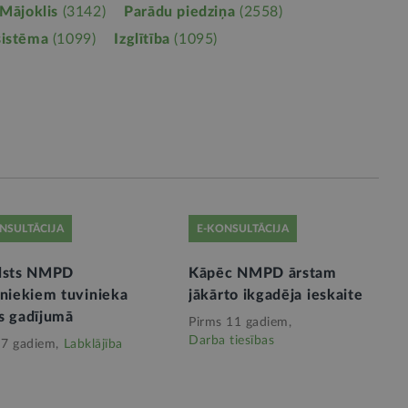
Mājoklis
(3142)
Parādu piedziņa
(2558)
sistēma
(1099)
Izglītība
(1095)
NSULTĀCIJA
E-KONSULTĀCIJA
lsts NMPD
Kāpēc NMPD ārstam
iniekiem tuvinieka
jākārto ikgadēja ieskaite
s gadījumā
Pirms 11 gadiem,
Darba tiesības
 7 gadiem,
Labklājība