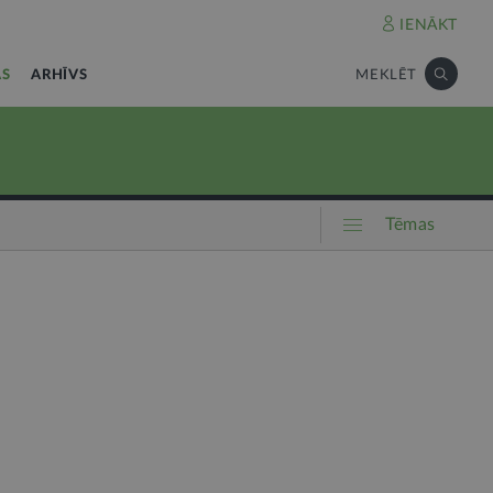
IENĀKT
AS
ARHĪVS
MEKLĒT
Tēmas