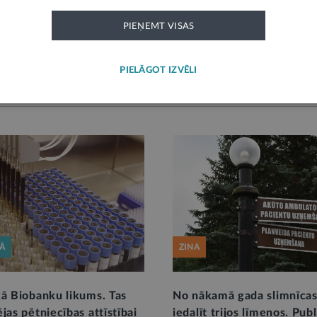
PIEVIENOT KOMENTĀRU
PIEŅEMT VISAS
PIELĀGOT IZVĒLI
KĀ
ZIŅA
kā Biobanku likums. Tas
No nākamā gada slimnīcas
jas pētniecības attīstībai
iedalīt trijos līmeņos. Pub