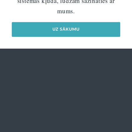
sistēmas kļūda, lūdzam sazināties ar
mums.
UZ SĀKUMU