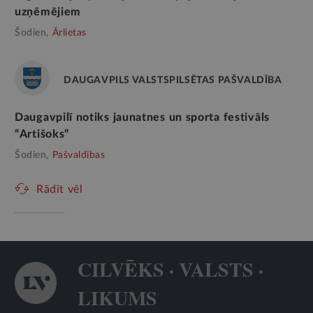
uzņēmējiem
Šodien,
Ārlietas
DAUGAVPILS VALSTSPILSĒTAS PAŠVALDĪBA
Daugavpilī notiks jaunatnes un sporta festivāls
“Artišoks”
Šodien,
Pašvaldības
Rādīt vēl
CILVĒKS · VALSTS ·
LIKUMS