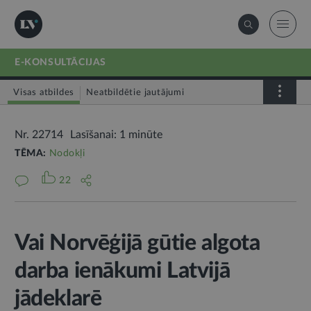
E-KONSULTĀCIJAS
Visas atbildes
Neatbildētie jautājumi
Nr. 22714
Lasīšanai: 1 minūte
TĒMA:
Nodokļi
22
Vai Norvēģijā gūtie algota
darba ienākumi Latvijā
jādeklarē