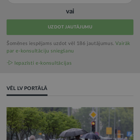
vai
UZDOT JAUTĀJUMU
Šomēnes iespējams uzdot vēl 186 jautājumus.
Vairāk
par e‑konsultāciju sniegšanu
Iepazīsti e-konsultācijas
VĒL LV PORTĀLĀ