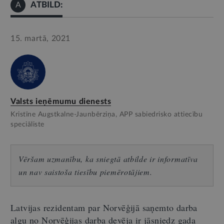
ATBILD:
A
15. martā, 2021
Valsts ieņēmumu dienests
Kristīne Augstkalne-Jaunbērziņa, APP sabiedrisko attiecību
speciāliste
Vēršam uzmanību, ka sniegtā atbilde ir informatīva
un nav saistoša tiesību piemērotājiem.
Latvijas rezidentam par Norvēģijā saņemto darba
algu no Norvēģijas darba devēja ir jāsniedz gada