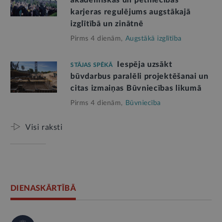
karjeras regulējums augstākajā
izglītībā un zinātnē
Pirms 4 dienām,
Augstākā izglītība
Iespēja uzsākt
STĀJAS SPĒKĀ
būvdarbus paralēli projektēšanai un
citas izmaiņas Būvniecības likumā
Pirms 4 dienām,
Būvniecība
Visi raksti
DIENASKĀRTĪBĀ