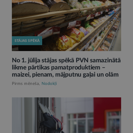
STĀJAS SPĒKĀ
No 1. jūlija stājas spēkā PVN samazinātā
likme pārtikas pamatproduktiem –
maizei, pienam, mājputnu gaļai un olām
Pirms mēneša,
Nodokļi