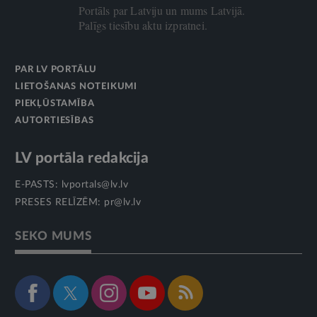
Portāls par Latviju un mums Latvijā.
Palīgs tiesību aktu izpratnei.
PAR LV PORTĀLU
LIETOŠANAS NOTEIKUMI
PIEKĻŪSTAMĪBA
AUTORTIESĪBAS
LV portāla redakcija
E-PASTS:
lvportals@lv.lv
PRESES RELĪZĒM:
pr@lv.lv
SEKO MUMS