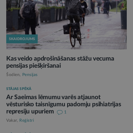
SKAIDROJUMS
Kas veido apdrošināšanas stāžu vecuma
pensijas piešķiršanai
Šodien,
Pensijas
STĀJAS SPĒKĀ
Ar Saeimas lēmumu varēs atjaunot
vēsturisko taisnīgumu padomju psihiatrijas
represiju upuriem
1
Vakar,
Reģistri