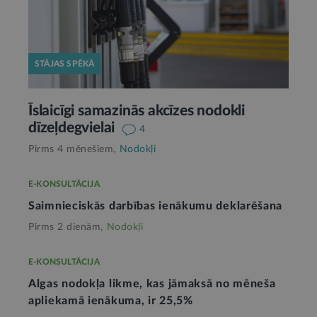
STĀJAS SPĒKĀ
Īslaicīgi samazinās akcīzes nodokli
dīzeļdegvielai
4
Pirms 4 mēnešiem,
Nodokļi
E-KONSULTĀCIJA
Saimnieciskās darbības ienākumu deklarēšana
Pirms 2 dienām,
Nodokļi
E-KONSULTĀCIJA
Algas nodokļa likme, kas jāmaksā no mēneša
apliekamā ienākuma, ir 25,5%