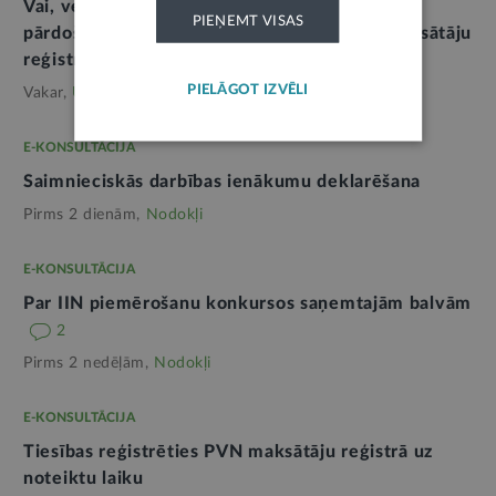
Vai, veicot saimniecisko darbību ārvalstu
PIEŅEMT VISAS
pārdošanas platformās, jāreģistrējas PVN maksātāju
reģistrā
PIELĀGOT IZVĒLI
Vakar,
Uzņēmējdarbība
E-KONSULTĀCIJA
Saimnieciskās darbības ienākumu deklarēšana
Pirms 2 dienām,
Nodokļi
E-KONSULTĀCIJA
Par IIN piemērošanu konkursos saņemtajām balvām
2
Pirms 2 nedēļām,
Nodokļi
E-KONSULTĀCIJA
Tiesības reģistrēties PVN maksātāju reģistrā uz
noteiktu laiku