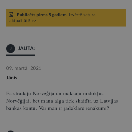
Publicēts pirms 5 gadiem.
Izvērtē satura
aktualitāti! >>
JAUTĀ:
J
09. martā, 2021
Jānis
Es strādāju Norvēģijā un maksāju nodokļus
Norvēģijai, bet mana alga tiek skaitīta uz Latvijas
bankas kontu. Vai man ir jādeklarē ienākumi?