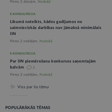
Pirms 3 dienām,
Nodokļi
E-KONSULTĀCIJA
Likumā noteikts, kādos gadījumos no
saimnieciskās darbības nav jāmaksā minimālais
IIN
Pirms 2 nedēļām,
Nodokļi
E-KONSULTĀCIJA
Par IIN piemērošanu konkursos saņemtajām
balvām
2
Pirms 2 nedēļām,
Nodokļi
Viss par šo tēmu
POPULĀRĀKĀS TĒMAS