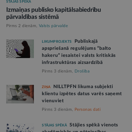
STĀJAS SPĒKĀ
Izmaiņas publisko kapitālsabiedrību
pārvaldības sistēmā
Pirms 2 dienām,
Valsts pārvalde
Publiskajā
LIKUMPROJEKTS
apspriešanā regulējums “balto
hakeru” iesaistei valsts kritiskās
infrastruktūras aizsardzībā
Pirms 3 dienām,
Drošība
NILLTPFN likuma subjekti
ZIŅA
klientu izpētes datus varēs saņemt
vienuviet
Pirms 3 dienām,
Personas dati
Stājies spēkā vienots
STĀJAS SPĒKĀ
akadēmiskās un pētniecības