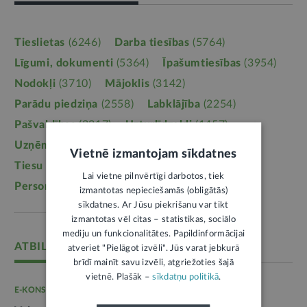
Tieslietas
(6246)
Darba tiesības
(5764)
Līgumi, dokumenti
(5364)
Īpašumtiesības
(3954)
Nodokļi
(3710)
Mājoklis
(3142)
Parādu piedziņa
(2558)
Labklājība
(2254)
Pašvaldības
(2217)
Uzturlīdzekļi
(1457)
Uzņēmējdarbība
(1355)
Ģimene
(1241)
Vietnē izmantojam sīkdatnes
Tiesu sistēma
(1099)
Izglītība
(1095)
Lai vietne pilnvērtīgi darbotos, tiek
Personas dati
(1052)
izmantotas nepieciešamās (obligātās)
sīkdatnes. Ar Jūsu piekrišanu var tikt
izmantotas vēl citas – statistikas, sociālo
mediju un funkcionalitātes. Papildinformācijai
ATBILD: VALSTS IEŅĒMUMU DIENESTS
atveriet "Pielāgot izvēli". Jūs varat jebkurā
brīdī mainīt savu izvēli, atgriežoties šajā
vietnē. Plašāk –
sīkdatņu politikā
.
E-KONSULTĀCIJA