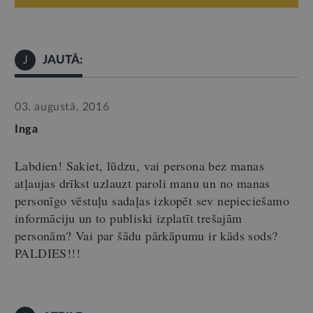
JAUTĀ:
J
03. augustā, 2016
Inga
Labdien! Sakiet, lūdzu, vai persona bez manas
atļaujas drīkst uzlauzt paroli manu un no manas
personīgo vēstuļu sadaļas izkopēt sev nepieciešamo
informāciju un to publiski izplatīt trešajām
personām? Vai par šādu pārkāpumu ir kāds sods?
PALDIES!!!