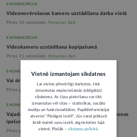
E-KONSULTĀCIJA
Videonovērošanas kameru uzstādīšana darba vietā
Pirms 10 mēnešiem,
Personas dati
E-KONSULTĀCIJA
Videokameru uzstādīšana kopīpašumā
Pirms 11 mēnešiem,
Personas dati
E-KONSULTĀCIJA
Vietnē izmantojam sīkdatnes
Vai drīkst ierakstīt sarunu ar advokātu
Lai vietne pilnvērtīgi darbotos, tiek
Pirms gada,
Personas dati
izmantotas nepieciešamās (obligātās)
sīkdatnes. Ar Jūsu piekrišanu var tikt
izmantotas vēl citas – statistikas, sociālo
E-KONSULTĀCIJA
mediju un funkcionalitātes. Papildinformācijai
Vajadzīgi pierādījumi, ka tiek filmēts citas personas
atveriet "Pielāgot izvēli". Jūs varat jebkurā
īpašums
brīdī mainīt savu izvēli, atgriežoties šajā
vietnē. Plašāk –
sīkdatņu politikā
.
Pirms gada,
Personas dati