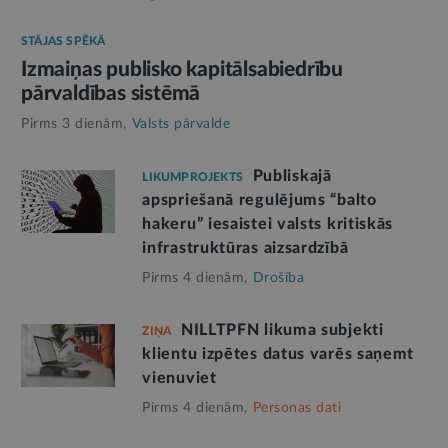
STĀJAS SPĒKĀ
Izmaiņas publisko kapitālsabiedrību
pārvaldības sistēmā
Pirms 3 dienām,
Valsts pārvalde
Publiskajā
LIKUMPROJEKTS
apspriešanā regulējums “balto
hakeru” iesaistei valsts kritiskās
infrastruktūras aizsardzībā
Pirms 4 dienām,
Drošība
NILLTPFN likuma subjekti
ZIŅA
klientu izpētes datus varēs saņemt
vienuviet
Pirms 4 dienām,
Personas dati