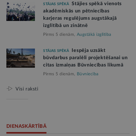
Stājies spēkā vienots
STĀJAS SPĒKĀ
akadēmiskās un pētniecības
karjeras regulējums augstākajā
izglītībā un zinātnē
Pirms 5 dienām,
Augstākā izglītība
Iespēja uzsākt
STĀJAS SPĒKĀ
būvdarbus paralēli projektēšanai un
citas izmaiņas Būvniecības likumā
Pirms 5 dienām,
Būvniecība
Visi raksti
DIENASKĀRTĪBĀ