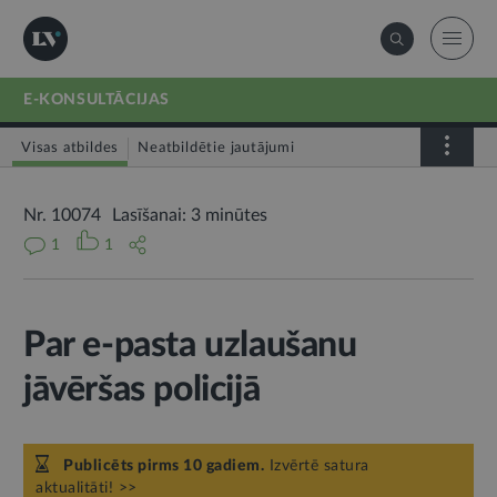
E-KONSULTĀCIJAS
Visas atbildes
Neatbildētie jautājumi
Nr. 10074
Lasīšanai: 3 minūtes
1
1
Par e-pasta uzlaušanu
jāvēršas policijā
Publicēts pirms 10 gadiem.
Izvērtē satura
aktualitāti! >>