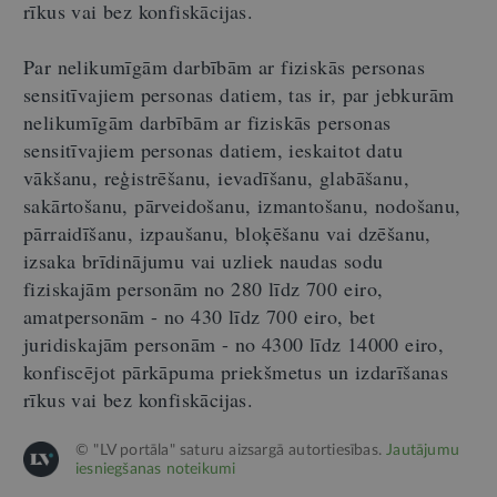
rīkus vai bez konfiskācijas.
Par nelikumīgām darbībām ar fiziskās personas
sensitīvajiem personas datiem, tas ir, par jebkurām
nelikumīgām darbībām ar fiziskās personas
sensitīvajiem personas datiem, ieskaitot datu
vākšanu, reģistrēšanu, ievadīšanu, glabāšanu,
sakārtošanu, pārveidošanu, izmantošanu, nodošanu,
pārraidīšanu, izpaušanu, bloķēšanu vai dzēšanu,
izsaka brīdinājumu vai uzliek naudas sodu
fiziskajām personām no 280 līdz 700 eiro,
amatpersonām - no 430 līdz 700 eiro, bet
juridiskajām personām - no 4300 līdz 14000 eiro,
konfiscējot pārkāpuma priekšmetus un izdarīšanas
rīkus vai bez konfiskācijas.
© "LV portāla" saturu aizsargā autortiesības.
Jautājumu
iesniegšanas noteikumi