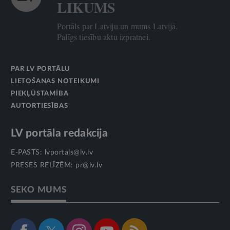
LIKUMS
Portāls par Latviju un mums Latvijā.
Palīgs tiesību aktu izpratnei.
PAR LV PORTĀLU
LIETOŠANAS NOTEIKUMI
PIEKĻŪSTAMĪBA
AUTORTIESĪBAS
LV portāla redakcija
E-PASTS:
lvportals@lv.lv
PRESES RELĪZĒM:
pr@lv.lv
SEKO MUMS