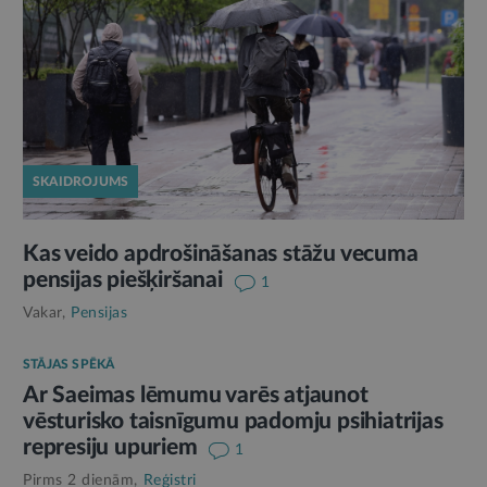
SKAIDROJUMS
Kas veido apdrošināšanas stāžu vecuma
pensijas piešķiršanai
1
Vakar,
Pensijas
STĀJAS SPĒKĀ
Ar Saeimas lēmumu varēs atjaunot
vēsturisko taisnīgumu padomju psihiatrijas
represiju upuriem
1
Pirms 2 dienām,
Reģistri