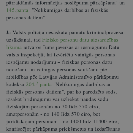
pārraidāmās informācijas noslēpuma pārkāpšana" un
145.panta
"Nelikumīgas darbības ar fiziskās
personas datiem".
Ja Valsts policija nesaskata pamatu kriminālprocesa
uzsākšanai, tad
Fizisko personu datu aizsardzības
likuma
ietvaros Jums jāvēršas ar iesniegumu Datu
valsts inspekcijā, lai izvērtētu vainīgās personas
iespējamu nodarījumu – fiziskas personas datu
nodošanu un vainīgās personas saukšanu pie
atbildības pēc Latvijas Administratīvo pārkāpumu
7
kodeksa
204.
panta
"Nelikumīgas darbības ar
fiziskās personas datiem", par ko paredzēts sods,
izsakot brīdinājumu vai uzliekot naudas sodu
fiziskajām personām no 70 līdz 570 eiro,
amatpersonām - no 140 līdz 570 eiro, bet
juridiskajām personām - no 1400 līdz 11400 eiro,
konfiscējot pārkāpuma priekšmetus un izdarīšanas