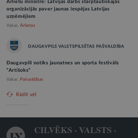
Ārlietu ministre: Latvijas darbs starptautiskajās
organizācijās paver jaunas iespējas Latvijas
uzņēmējiem
Vakar,
Ārlietas
DAUGAVPILS VALSTSPILSĒTAS PAŠVALDĪBA
Daugavpilī notiks jaunatnes un sporta festivāls
“Artišoks”
Vakar,
Pašvaldības
Rādīt vēl
CILVĒKS · VALSTS ·