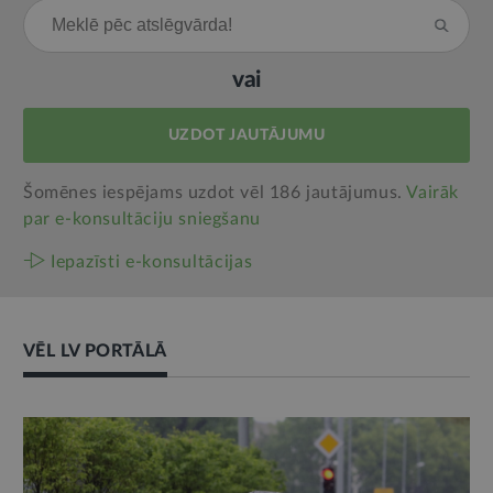
vai
UZDOT JAUTĀJUMU
Šomēnes iespējams uzdot vēl 186 jautājumus.
Vairāk
par e‑konsultāciju sniegšanu
Iepazīsti e-konsultācijas
VĒL LV PORTĀLĀ