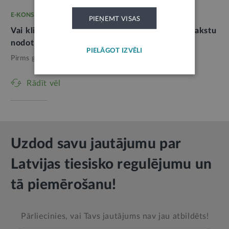
E-KONSULTĀCIJA
PIEŅEMT VISAS
Vai klients drīkst filmēt pārdevēju un videoierakstu
nodot medijam
PIELĀGOT IZVĒLI
Pirms gada,
Personas dati
Rādīt vēl
Uzdod savu jautājumu par
Latvijas tiesisko regulējumu un
tā piemērošanu!
Pārliecinies, vai Tavs jautājums nav jau atbildēts!