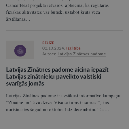
CancerBeat projekta ietvaros, apliecina, ka regulāras
fiziskās aktivitātes var būtiski uzlabot krūts vēža
ārstēšanas…
RELĪZE
02.10.2024.
Izglītība
Autors:
Latvijas Zinātnes padome
Latvijas Zinātnes padome aicina iepazīt
Latvijas zinātnieku paveikto valstiski
svarīgās jomās
Latvijas Zinātnes padome ir uzsākusi informatīvo kampaņu
“Zinātne un Tava dzīve. Visa sākums ir saprast”, kas
norisināsies šogad no oktobra līdz decembrim. Tās…