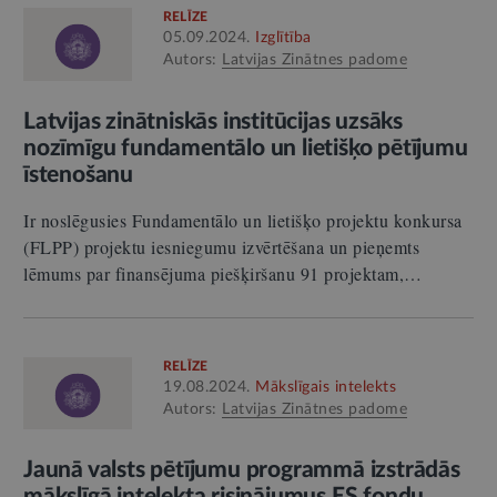
RELĪZE
05.09.2024.
Izglītība
Autors:
Latvijas Zinātnes padome
Latvijas zinātniskās institūcijas uzsāks
nozīmīgu fundamentālo un lietišķo pētījumu
īstenošanu
Ir noslēgusies Fundamentālo un lietišķo projektu konkursa
(FLPP) projektu iesniegumu izvērtēšana un pieņemts
lēmums par finansējuma piešķiršanu 91 projektam,…
RELĪZE
19.08.2024.
Mākslīgais intelekts
Autors:
Latvijas Zinātnes padome
Jaunā valsts pētījumu programmā izstrādās
mākslīgā intelekta risinājumus ES fondu