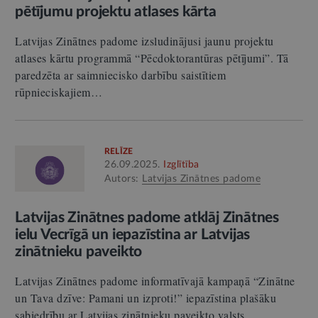
pētījumu projektu atlases kārta
Latvijas Zinātnes padome izsludinājusi jaunu projektu
atlases kārtu programmā “Pēcdoktorantūras pētījumi”. Tā
paredzēta ar saimniecisko darbību saistītiem
rūpnieciskajiem…
RELĪZE
26.09.2025.
Izglītība
Autors:
Latvijas Zinātnes padome
Latvijas Zinātnes padome atklāj Zinātnes
ielu Vecrīgā un iepazīstina ar Latvijas
zinātnieku paveikto
Latvijas Zinātnes padome informatīvajā kampaņā “Zinātne
un Tava dzīve: Pamani un izproti!” iepazīstina plašāku
sabiedrību ar Latvijas zinātnieku paveikto valsts…