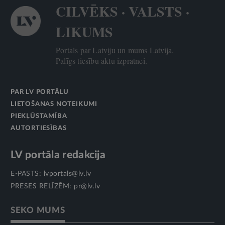
CILVĒKS · VALSTS ·
LIKUMS
Portāls par Latviju un mums Latvijā.
Palīgs tiesību aktu izpratnei.
PAR LV PORTĀLU
LIETOŠANAS NOTEIKUMI
PIEKĻŪSTAMĪBA
AUTORTIESĪBAS
LV portāla redakcija
E-PASTS:
lvportals@lv.lv
PRESES RELĪZĒM:
pr@lv.lv
SEKO MUMS