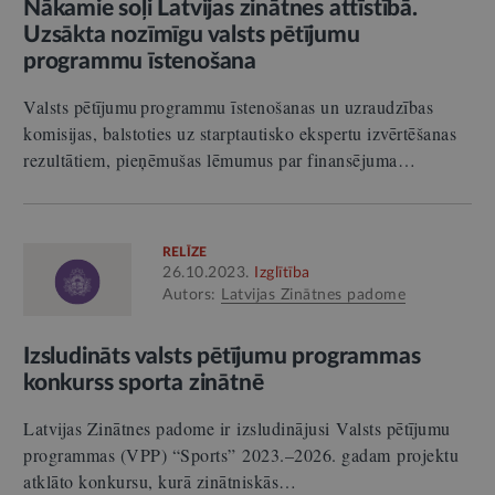
Nākamie soļi Latvijas zinātnes attīstībā.
Uzsākta nozīmīgu valsts pētījumu
programmu īstenošana
Valsts pētījumu programmu īstenošanas un uzraudzības
komisijas, balstoties uz starptautisko ekspertu izvērtēšanas
rezultātiem, pieņēmušas lēmumus par finansējuma…
RELĪZE
26.10.2023.
Izglītība
Autors:
Latvijas Zinātnes padome
Izsludināts valsts pētījumu programmas
konkurss sporta zinātnē
Latvijas Zinātnes padome ir izsludinājusi Valsts pētījumu
programmas (VPP) “Sports” 2023.–2026. gadam projektu
atklāto konkursu, kurā zinātniskās…