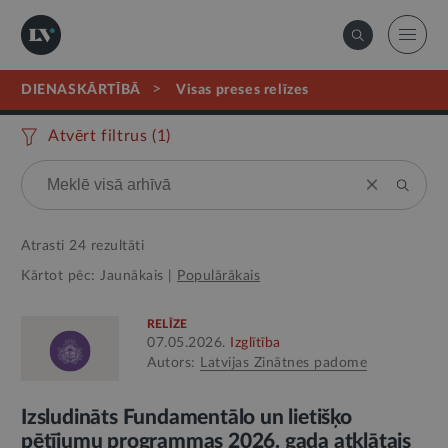
>
DIENASKĀRTĪBĀ
visas preses relīzes
Atvērt filtrus (
1
)
Atrasti
24
rezultāti
Kārtot pēc:
Jaunākais
|
Populārākais
RELĪZE
07.05.2026.
Izglītība
Autors:
Latvijas Zinātnes padome
Izsludināts Fundamentālo un lietišķo
pētījumu programmas 2026. gada atklātais