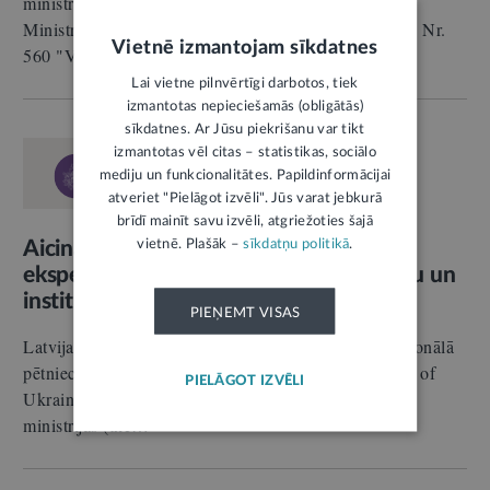
ministriju (EM), pamatojoties uz Latvijas Republikas
Ministru kabineta 2018. gada 4. septembra noteikumu Nr.
Vietnē izmantojam sīkdatnes
560 "Valsts pētījumu…
Lai vietne pilnvērtīgi darbotos, tiek
izmantotas nepieciešamās (obligātās)
sīkdatnes. Ar Jūsu piekrišanu var tikt
RELĪZE
izmantotas vēl citas – statistikas, sociālo
25.06.2024.
Izglītība
mediju un funkcionalitātes. Papildinformācijai
Autors:
Latvijas Zinātnes padome
atveriet "Pielāgot izvēli". Jūs varat jebkurā
brīdī mainīt savu izvēli, atgriežoties šajā
vietnē. Plašāk –
sīkdatņu politikā
.
Aicinām Latvijas zinātniekus kļūt par
ekspertiem Ukrainas zinātnisko projektu un
institūciju izvērtēšanai
PIEŅEMT VISAS
Latvijas Zinātnes padome, atsaucoties Ukrainas Nacionālā
pētniecības fonda (the National Research Foundation of
PIELĀGOT IZVĒLI
Ukraine (NRFU)) un Ukrainas Izglītības un zinātnes
ministrijas (the…