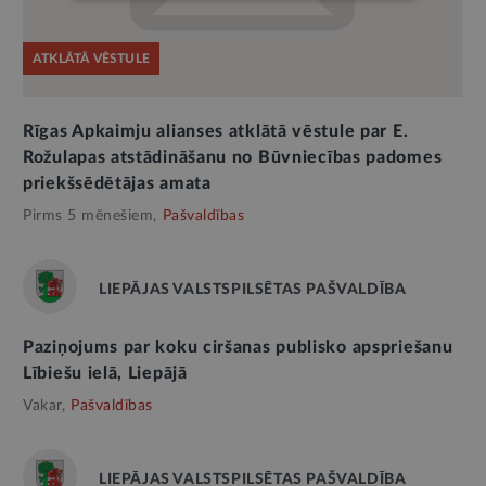
ATKLĀTĀ VĒSTULE
Rīgas Apkaimju alianses atklātā vēstule par E.
Rožulapas atstādināšanu no Būvniecības padomes
priekšsēdētājas amata
Pirms 5 mēnešiem,
Pašvaldības
LIEPĀJAS VALSTSPILSĒTAS PAŠVALDĪBA
Paziņojums par koku ciršanas publisko apspriešanu
Lībiešu ielā, Liepājā
Vakar,
Pašvaldības
LIEPĀJAS VALSTSPILSĒTAS PAŠVALDĪBA