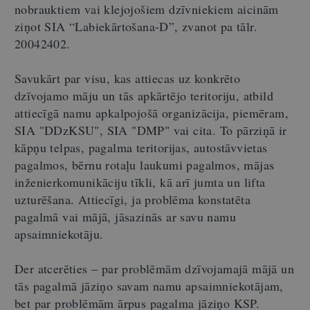
nobrauktiem vai klejojošiem dzīvniekiem aicinām
ziņot SIA “Labiekārtošana-D”, zvanot pa tālr.
20042402.
Savukārt par visu, kas attiecas uz konkrēto
dzīvojamo māju un tās apkārtējo teritoriju, atbild
attiecīgā namu apkalpojošā organizācija, piemēram,
SIA "DDzKSU", SIA "DMP" vai cita. To pārziņā ir
kāpņu telpas, pagalma teritorijas, autostāvvietas
pagalmos, bērnu rotaļu laukumi pagalmos, mājas
inženierkomunikāciju tīkli, kā arī jumta un lifta
uzturēšana. Attiecīgi, ja problēma konstatēta
pagalmā vai mājā, jāsazinās ar savu namu
apsaimniekotāju.
Der atcerēties – par problēmām dzīvojamajā mājā un
tās pagalmā jāziņo savam namu apsaimniekotājam,
bet par problēmām ārpus pagalma jāziņo KSP.