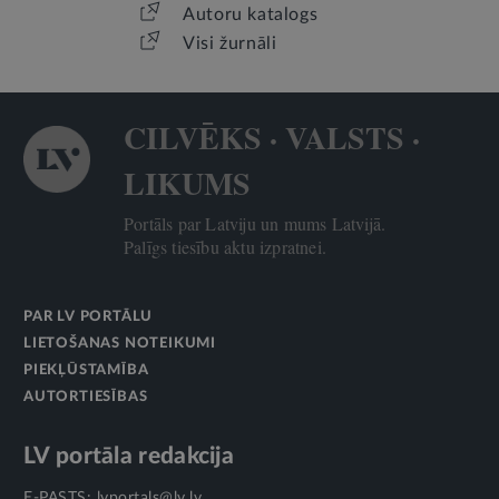
Autoru katalogs
Visi žurnāli
CILVĒKS · VALSTS ·
LIKUMS
Portāls par Latviju un mums Latvijā.
Palīgs tiesību aktu izpratnei.
PAR LV PORTĀLU
LIETOŠANAS NOTEIKUMI
PIEKĻŪSTAMĪBA
AUTORTIESĪBAS
LV portāla redakcija
E-PASTS:
lvportals@lv.lv