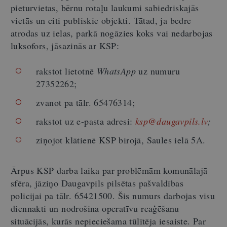
pieturvietas, bērnu rotaļu laukumi sabiedriskajās
vietās un citi publiskie objekti. Tātad, ja bedre
atrodas uz ielas, parkā nogāzies koks vai nedarbojas
luksofors, jāsazinās ar KSP:
rakstot lietotnē
WhatsApp
uz numuru
27352262;
zvanot pa tālr. 65476314;
rakstot uz e-pasta adresi:
ksp@daugavpils.lv
;
ziņojot klātienē KSP birojā, Saules ielā 5A.
Ārpus KSP darba laika par problēmām komunālajā
sfēra, jāziņo Daugavpils pilsētas pašvaldības
policijai pa tālr. 65421500. Šis numurs darbojas visu
diennakti un nodrošina operatīvu reaģēšanu
situācijās, kurās nepieciešama tūlītēja iesaiste. Par