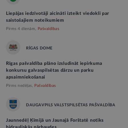
Liepājas iedzīvotāji aicināti izteikt viedokli par
saistošajiem noteikumiem
Pirms 4 dienām,
Pašvaldības
RĪGAS DOME
Rīgas pašvaldība plāno izsludināt iepirkuma
konkursu galvaspilsētas dārzu un parku
apsaimniekošanai
Pirms nedēļas,
Pašvaldības
DAUGAVPILS VALSTSPILSĒTAS PAŠVALDĪBA
Jaunnedēļ Ķīmijā un Jaunajā Forštatē notiks
hidrauliskās pārbaudes