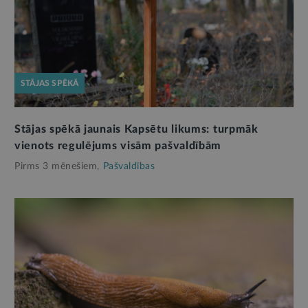
STĀJAS SPĒKĀ
Stājas spēkā jaunais Kapsētu likums: turpmāk
vienots regulējums visām pašvaldībām
Pirms 3 mēnešiem,
Pašvaldības