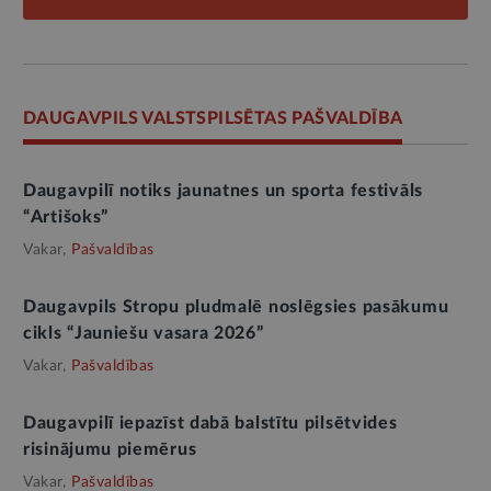
DAUGAVPILS VALSTSPILSĒTAS PAŠVALDĪBA
Daugavpilī notiks jaunatnes un sporta festivāls
“Artišoks”
Vakar,
Pašvaldības
Daugavpils Stropu pludmalē noslēgsies pasākumu
cikls “Jauniešu vasara 2026”
Vakar,
Pašvaldības
Daugavpilī iepazīst dabā balstītu pilsētvides
risinājumu piemērus
Vakar,
Pašvaldības