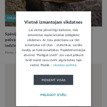
STĀJAS SPĒKĀ
Vietnē izmantojam sīkdatnes
Lai vietne pilnvērtīgi darbotos, tiek
Spānijas kailgliemeža izplatības ierobežošanai
izmantotas nepieciešamās (obligātās)
pašvaldības varēs noteikt pienākumus arī
sīkdatnes. Ar Jūsu piekrišanu var tikt
izmantotas vēl citas – statistikas, sociālo
iedzīvotājiem
mediju un funkcionalitātes. Papildinformācijai
Pirms 4 mēnešiem,
Pašvaldības
atveriet "Pielāgot izvēli". Jūs varat jebkurā
brīdī mainīt savu izvēli, atgriežoties šajā
vietnē. Plašāk –
sīkdatņu politikā
.
PIEŅEMT VISAS
PIELĀGOT IZVĒLI