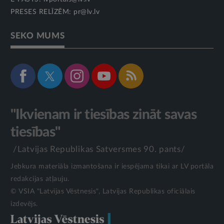
PRESES RELĪZĒM:
pr@lv.lv
SEKO MUMS
"Ikvienam ir tiesības zināt savas
tiesības"
/Latvijas Republikas Satversmes 90. pants/
Jebkura materiāla izmantošana ir iespējama tikai ar LV portāla
redakcijas atļauju.
© VSIA "Latvijas Vēstnesis", Latvijas Republikas oficiālais
izdevējs.