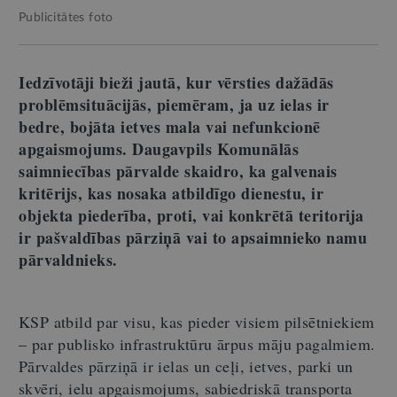
Publicitātes foto
Iedzīvotāji bieži jautā, kur vērsties dažādās
problēmsituācijās, piemēram, ja uz ielas ir
bedre, bojāta ietves mala vai nefunkcionē
apgaismojums. Daugavpils Komunālās
saimniecības pārvalde skaidro, ka galvenais
kritērijs, kas nosaka atbildīgo dienestu, ir
objekta piederība, proti, vai konkrētā teritorija
ir pašvaldības pārziņā vai to apsaimnieko namu
pārvaldnieks.
KSP atbild par visu, kas pieder visiem pilsētniekiem
– par publisko infrastruktūru ārpus māju pagalmiem.
Pārvaldes pārziņā ir ielas un ceļi, ietves, parki un
skvēri, ielu apgaismojums, sabiedriskā transporta