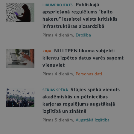
Publiskajā
LIKUMPROJEKTS
apspriešanā regulējums “balto
hakeru” iesaistei valsts kritiskās
infrastruktūras aizsardzībā
Pirms 4 dienām,
Drošība
NILLTPFN likuma subjekti
ZIŅA
klientu izpētes datus varēs saņemt
vienuviet
Pirms 4 dienām,
Personas dati
Stājies spēkā vienots
STĀJAS SPĒKĀ
akadēmiskās un pētniecības
karjeras regulējums augstākajā
izglītībā un zinātnē
Pirms 5 dienām,
Augstākā izglītība