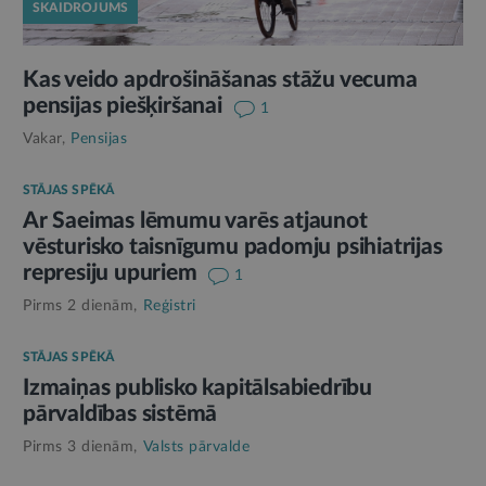
SKAIDROJUMS
Kas veido apdrošināšanas stāžu vecuma
pensijas piešķiršanai
1
Vakar,
Pensijas
STĀJAS SPĒKĀ
Ar Saeimas lēmumu varēs atjaunot
vēsturisko taisnīgumu padomju psihiatrijas
represiju upuriem
1
Pirms 2 dienām,
Reģistri
STĀJAS SPĒKĀ
Izmaiņas publisko kapitālsabiedrību
pārvaldības sistēmā
Pirms 3 dienām,
Valsts pārvalde