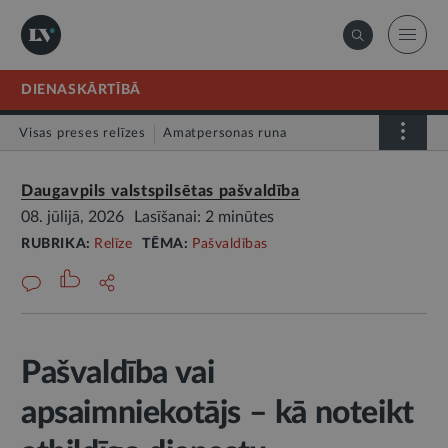
DIENASKĀRTĪBĀ
Visas preses relīzes
Amatpersonas runa
Atklātā vēstule
Relīze
Daugavpils valstspilsētas pašvaldība
08. jūlijā, 2026
Lasīšanai: 2 minūtes
RUBRIKA:
Relīze
TĒMA:
Pašvaldības
Pašvaldība vai
apsaimniekotājs – kā noteikt