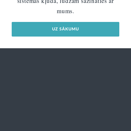
sistēmas kļūda, lūdzam sazināties ar
mums.
UZ SĀKUMU