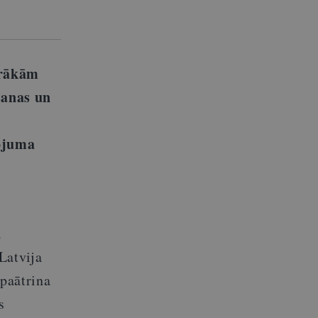
irākām
šanas un
kojuma
ā
Latvija
 paātrina
s