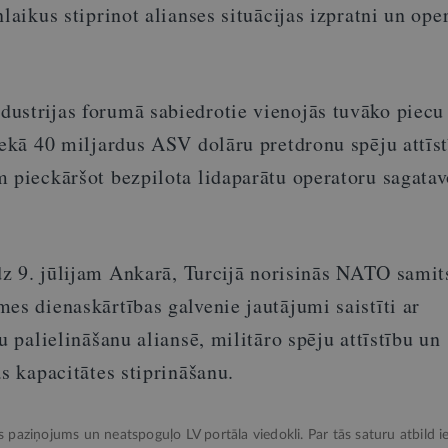
nlaikus stiprinot alianses situācijas izpratni un ope
ustrijas forumā sabiedrotie vienojās tuvāko piecu
nekā 40 miljardus ASV dolāru pretdronu spēju attīs
m pieckāršot bezpilota lidaparātu operatoru sagata
īdz 9. jūlijam Ankarā, Turcijā norisinās NATO samit
es dienaskārtības galvenie jautājumi saistīti ar
u palielināšanu aliansē, militāro spēju attīstību un
as kapacitātes stiprināšanu.
ks paziņojums un neatspoguļo LV portāla viedokli. Par tās saturu atbild ie