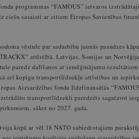
 fonda programmas “FAMOUS” ietvaros izstrādāta
 ciešu sasaisti ar citiem Eiropas Savienības finan
 nodoma vēstule par sadarbību jaunās paaudzes kāp
TRACKX” attīstībā. Latvijas, Somijas un Norvēģij
tule paredz dalīšanos ar izmēģinājumu rezultātiem
kā arī kopīgu transportlīdzekļu attīstības un iepir
Eiropas Aizsardzības fonda līdzfinansētās “FAMOU
zstrādāto transportlīdzekli paredzēts sagatavot ie
epirkumiem, sākot no 2027. gada.
vija kopā ar vēl 18 NATO sabiedrotajiem parakstīj
 par iepirkumu koalīciju veidošanu aizsardzības in