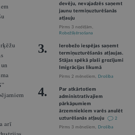
devēju, nevajadzēs saņemt
jiem
jaunu termiņuzturēšanās
šu
atļauju
Pirms 3 nedēļām,
Robežšķērsošana
urķēžu
3.
Ierobežo iespējas saņemt
termiņuzturēšanās atļaujas.
as
Stājas spēkā plaši grozījumi
 un
Imigrācijas likumā
kuma
Pirms 2 mēnešiem,
Drošība
S”
4.
Par atkārtotiem
spējamiem
administratīvajiem
pārkāpumiem
ārzemniekiem varēs anulēt
uzturēšanās atļauju
2
a arī
Pirms 3 mēnešiem,
Drošība
dustrijas