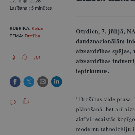
07. jūlijā, 2026
Lasīšanai: 5 minūtes
RUBRIKA:
Relīze
Otrdien, 7. jūlijā, 
TĒMA:
Drošība
daudznacionālām ini
aizsardzības spējas, v
aizsardzības industr
iepirkumus.
“Drošības vide prasa, 
plānošanā, bet arī aiz
aktīvi iesaistās kopīg
modernu tehnoloģiju i