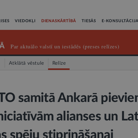
ISES
VIEDOKĻI
DIENASKĀRTĪBĀ
TIESĀS
E-KONSULTĀCIJ
Ā
Par aktuālo valstī un iestādēs (preses relīzes)
a
Atklātā vēstule
Relīze
TO samitā Ankarā pievie
iciatīvām alianses un Lat
s spēju stiprināšanai