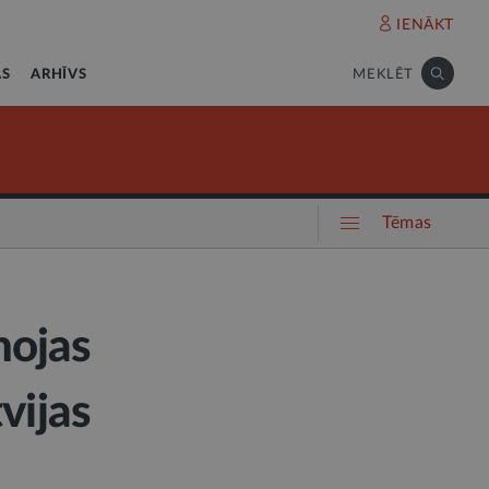
IENĀKT
AS
ARHĪVS
MEKLĒT
Tēmas
nojas
vijas