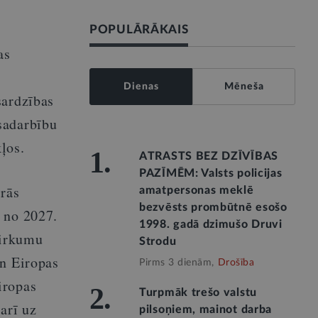
POPULĀRĀKAIS
as
Dienas
Mēneša
sardzības
 sadarbību
ļos.
1.
ATRASTS BEZ DZĪVĪBAS
PAZĪMĒM: Valsts policijas
ārās
amatpersonas meklē
bezvēsts prombūtnē esošo
 no 2027.
1998. gadā dzimušo Druvi
pirkumu
Strodu
un Eiropas
Pirms 3 dienām,
Drošība
iropas
2.
Turpmāk trešo valstu
 arī uz
pilsoņiem, mainot darba