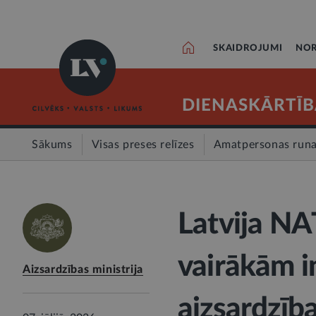
SKAIDROJUMI
NOR
DIENASKĀRTĪB
Sākums
Visas preses relīzes
Amatpersonas run
Latvija NA
vairākām in
Aizsardzības ministrija
aizsardzība