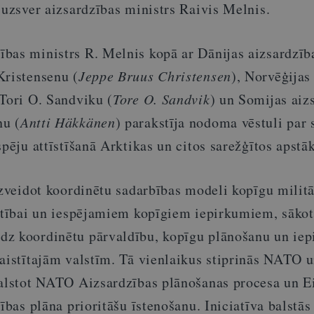
 uzsver aizsardzības ministrs Raivis Melnis.
bas ministrs R. Melnis kopā ar Dānijas aizsardzīb
Kristensenu (
Jeppe Bruus Christensen
), Norvēģijas
 Tori O. Sandviku (
Tore O. Sandvik
) un Somijas aiz
nu (
Antti Häkkänen
) parakstīja nodoma vēstuli par
spēju attīstīšanā Arktikas un citos sarežģītos apstāk
izveidot koordinētu sadarbības modeli kopīgu milit
īstībai un iespējamiem kopīgiem iepirkumiem, sākot
dz koordinētu pārvaldību, kopīgu plānošanu un ie
saistītajām valstīm. Tā vienlaikus stiprinās NATO 
balstot NATO Aizsardzības plānošanas procesa un E
ības plāna prioritāšu īstenošanu. Iniciatīva balstās