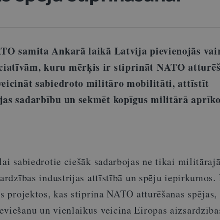
NATO samita Ankarā laikā Latvija pievienojās va
ciatīvām, kuru mērķis ir stiprināt NATO atturē
eicināt sabiedroto militāro mobilitāti, attīstīt
ijas sadarbību un sekmēt kopīgus militārā aprī
lai sabiedrotie ciešāk sadarbojas ne tikai militāraj
sardzības industrijas attīstībā un spēju iepirkumos. 
os projektos, kas stiprina NATO atturēšanas spējas,
eviešanu un vienlaikus veicina Eiropas aizsardzība