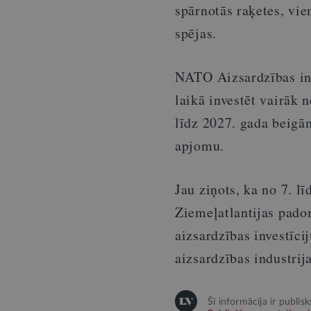
spārnotās raķetes, vie
spējas.
NATO Aizsardzības ind
laikā investēt vairāk 
līdz 2027. gada beigā
apjomu.
Jau ziņots, ka no 7. l
Ziemeļatlantijas padom
aizsardzības investīcij
aizsardzības industrij
Šī informācija ir publis