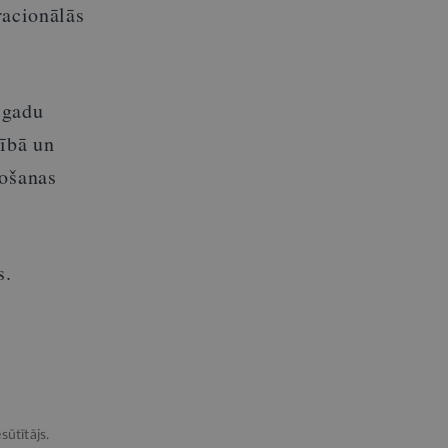
racionālās
 gadu
tībā un
vošanas
s.
sūtītājs.