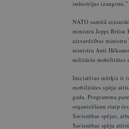
industrijas izaugsmi,”
NATO samitā aizsardzī
ministru Jeppi Brūsu 
aizsardzības ministru
ministru Anti Hēkane
militārās mobilitātes 
Iniciatīvas mērķis ir 
mobilitātes spēju att
gada. Programma pare
organizēšanu starp ie
Savienības spējas, at
Savienības spēju attīst