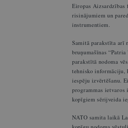
Eiropas Aizsardzības
risinājumiem un paredz
instrumentiem.
Samitā parakstīta arī
bruņumašīnas “Patria 
parakstītā nodoma vēs
tehnisko informāciju, 
iespēju izvērtēšanu. 
programmas ietvaros i
kopīgiem sērijveida i
NATO samita laikā Lat
kopīgu nodoma vēstuli