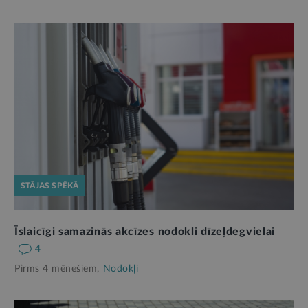
STĀJAS SPĒKĀ
Īslaicīgi samazinās akcīzes nodokli dīzeļdegvielai
4
Pirms 4 mēnešiem,
Nodokļi