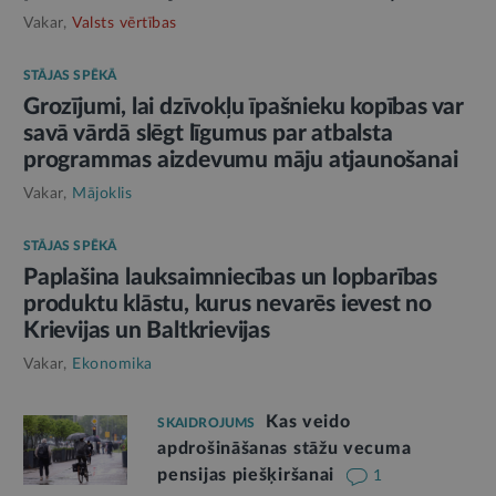
Vakar,
Valsts vērtības
STĀJAS SPĒKĀ
Grozījumi, lai dzīvokļu īpašnieku kopības var
savā vārdā slēgt līgumus par atbalsta
programmas aizdevumu māju atjaunošanai
Vakar,
Mājoklis
STĀJAS SPĒKĀ
Paplašina lauksaimniecības un lopbarības
produktu klāstu, kurus nevarēs ievest no
Krievijas un Baltkrievijas
Vakar,
Ekonomika
Kas veido
SKAIDROJUMS
apdrošināšanas stāžu vecuma
pensijas piešķiršanai
1