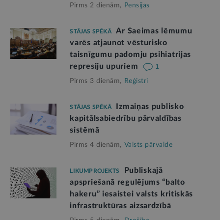
Pirms 2 dienām,
Pensijas
Ar Saeimas lēmumu
STĀJAS SPĒKĀ
varēs atjaunot vēsturisko
taisnīgumu padomju psihiatrijas
represiju upuriem
1
Pirms 3 dienām,
Reģistri
Izmaiņas publisko
STĀJAS SPĒKĀ
kapitālsabiedrību pārvaldības
sistēmā
Pirms 4 dienām,
Valsts pārvalde
Publiskajā
LIKUMPROJEKTS
apspriešanā regulējums “balto
hakeru” iesaistei valsts kritiskās
infrastruktūras aizsardzībā