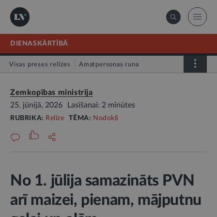
DIENASKĀRTĪBĀ
Visas preses relīzes
Amatpersonas runa
Atklātā vēstule
Relīze
Zemkopības ministrija
25. jūnijā, 2026
Lasīšanai: 2 minūtes
RUBRIKA:
Relīze
TĒMA:
Nodokļi
No 1. jūlija samazināts PVN
arī maizei, pienam, mājputnu