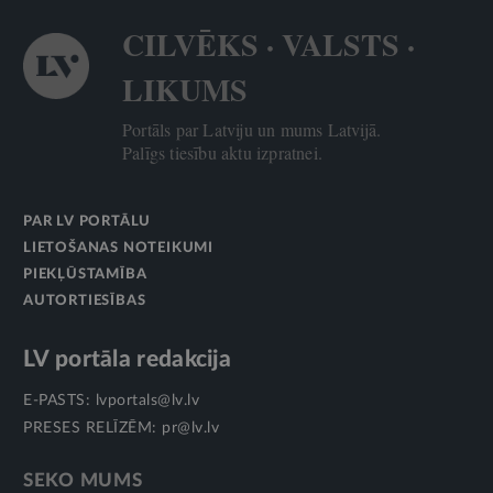
CILVĒKS · VALSTS ·
LIKUMS
Portāls par Latviju un mums Latvijā.
Palīgs tiesību aktu izpratnei.
PAR LV PORTĀLU
LIETOŠANAS NOTEIKUMI
PIEKĻŪSTAMĪBA
AUTORTIESĪBAS
LV portāla redakcija
E-PASTS:
lvportals@lv.lv
PRESES RELĪZĒM:
pr@lv.lv
SEKO MUMS