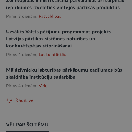
Zemkopības ministrs aicina pašvaldības arī turpmāk
iepirkumos izvēlēties vietējos pārtikas produktus
Pirms 3 dienām,
Pašvaldības
Uzsākts Valsts pētījumu programmas projekts
Latvijas pārtikas sistēmas noturības un
konkurētspējas stiprināšanai
Pirms 4 dienām,
Lauku attīstība
Mājdzīvnieku labturības pārkāpumu gadījumos būs
skaidrāka institūciju sadarbība
Pirms 4 dienām,
Vide
Rādīt vēl
VĒL PAR ŠO TĒMU