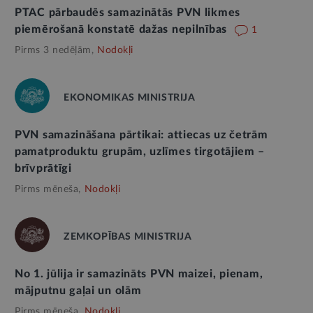
PTAC pārbaudēs samazinātās PVN likmes
piemērošanā konstatē dažas nepilnības
1
Pirms 3 nedēļām,
Nodokļi
EKONOMIKAS MINISTRIJA
PVN samazināšana pārtikai: attiecas uz četrām
pamatproduktu grupām, uzlīmes tirgotājiem –
brīvprātīgi
Pirms mēneša,
Nodokļi
ZEMKOPĪBAS MINISTRIJA
No 1. jūlija ir samazināts PVN maizei, pienam,
mājputnu gaļai un olām
Pirms mēneša,
Nodokļi