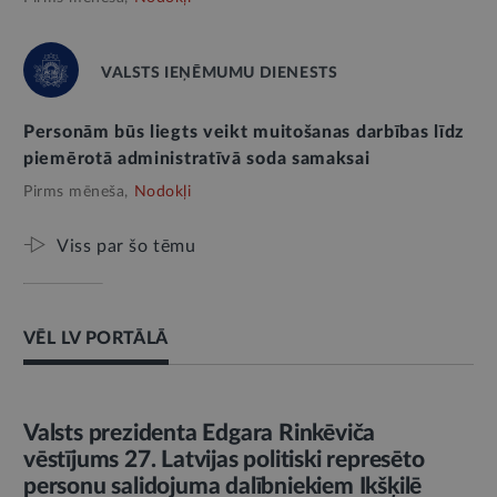
VALSTS IEŅĒMUMU DIENESTS
Personām būs liegts veikt muitošanas darbības līdz
piemērotā administratīvā soda samaksai
Pirms mēneša,
Nodokļi
Viss par šo tēmu
VĒL LV PORTĀLĀ
AMATPERSONAS RUNA
Valsts prezidenta Edgara Rinkēviča
vēstījums 27. Latvijas politiski represēto
personu salidojuma dalībniekiem Ikšķilē