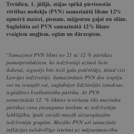
Trešdien, 1. jūlijā, stājas spēkā pievienotās
vērtības nodokļa (PVN) samazinātā likme 12%
apmērā maizei, pienam, mājputnu gaļai un olām.
Saglabāta arī PVN samazinātā 12% likme
svaigiem augļiem, ogām un dārzeņiem.
“
Samazinot PVN likmi no 21 uz 12 % pārtikas
pamatproduktiem, ko iedzīvotāji uzturā lieto
ikdienā, ieguvējs būs tieši gala patērētājs, tātad visi
Latvijas iedzīvotāji. Samazinātais PVN dos iespēju
vai nu ietaupīt vai, saglabājot līdzšinējās izmaksas,
iegādāties kvalitatīvāku pārtiku. Ar PVN
samazinātās 12 % likmes ieviešanu tiks mazināta
pārtikas cenu pieauguma ietekme uz iedzīvotāju
labklājību, īpaši sociāli mazāk aizsargātajām
iedzīvotāju grupām. Mazāks PVN arī samazinās
inflācijas nelabvēlīgo ietekmi uz mājsaimniecību