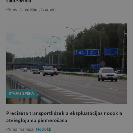
sabiedrībai
Pirms 2 nedēļām,
Nodokļi
STĀJAS SPĒKĀ
Precizēta transportlīdzekļa ekspluatācijas nodokļa
atvieglojuma piemērošana
Pirms mēneša,
Nodokļi