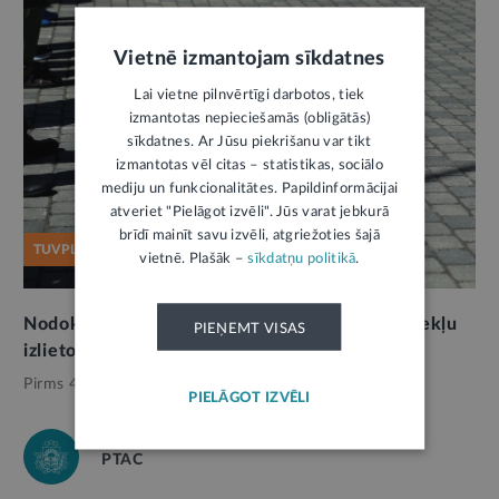
Vietnē izmantojam sīkdatnes
Lai vietne pilnvērtīgi darbotos, tiek
izmantotas nepieciešamās (obligātās)
sīkdatnes. Ar Jūsu piekrišanu var tikt
izmantotas vēl citas – statistikas, sociālo
mediju un funkcionalitātes. Papildinformācijai
atveriet "Pielāgot izvēli". Jūs varat jebkurā
brīdī mainīt savu izvēli, atgriežoties šajā
TUVPLĀNĀ
vietnē. Plašāk –
sīkdatņu politikā
.
Nodokļu samaksas morāle iepretim valsts līdzekļu
PIEŅEMT VISAS
izlietojumam. Kā mazināt ēnu ekonomiku
Pirms 4 mēnešiem,
Nodokļi
PIELĀGOT IZVĒLI
PTAC