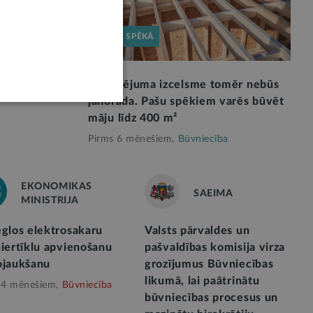
STĀJAS SPĒKĀ
apbūves
Finansējuma izcelsme tomēr nebūs
jānorāda. Pašu spēkiem varēs būvēt
māju līdz 400 m²
Pirms 6 mēnešiem,
Būvniecība
EKONOMIKAS
SAEIMA
MINISTRIJA
eglos elektrosakaru
Valsts pārvaldes un
niertīklu apvienošanu
pašvaldības komisija virza
ojaukšanu
grozījumus Būvniecības
likumā, lai paātrinātu
 4 mēnešiem,
Būvniecība
būvniecības procesus un