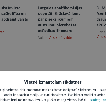
Lukaševica:
Latgales apakškomisijas
D. Mi
 sašķeltība un
deputāti Krāslavā lems
Azer
a apdraud valsts
par priekšlikumiem
draud
austrumu pierobežas
aktīv
attīstības likumam
tas
Pirms
Valsts
Vakar,
Valsts pārvalde
Vietnē izmantojam sīkdatnes
rtīgi darbotos, tiek izmantotas nepieciešamās (obligātās) sīkdatnes. Ar Jūsu p
 – statistikas, sociālo mediju un funkcionalitātes. Papildinformācijai atveriet "
jebkurā brīdī mainīt savu izvēli, atgriežoties šajā vietnē. Plašāk –
sīkdatņu po