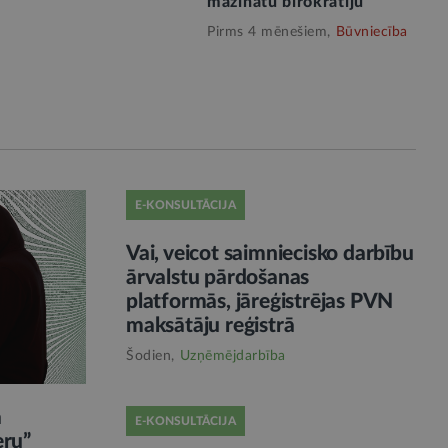
mazinātu birokrātiju
Pirms 4 mēnešiem,
Būvniecība
E-KONSULTĀCIJA
Vai, veicot saimniecisko darbību
ārvalstu pārdošanas
platformās, jāreģistrējas PVN
maksātāju reģistrā
Šodien,
Uzņēmējdarbība
ā
E-KONSULTĀCIJA
eru”