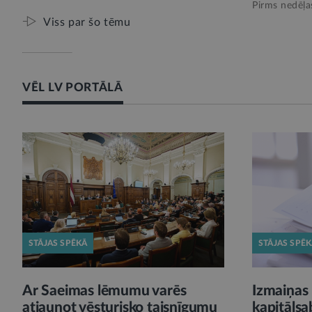
Pirms nedēļa
Viss par šo tēmu
VĒL LV PORTĀLĀ
STĀJAS SPĒKĀ
STĀJAS SPĒ
Ar Saeimas lēmumu varēs
Izmaiņas 
atjaunot vēsturisko taisnīgumu
kapitālsa