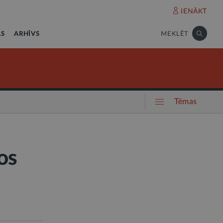
IENĀKT
AS
ARHĪVS
MEKLĒT
Tēmas
os