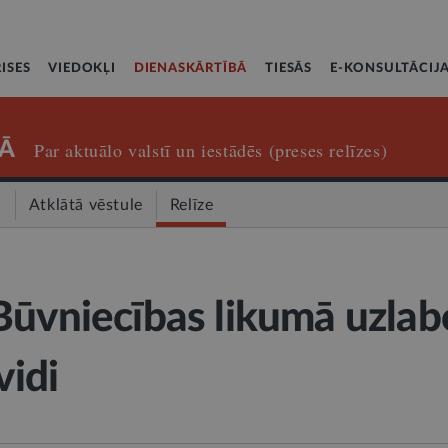
ISES
VIEDOKĻI
DIENASKĀRTĪBĀ
TIESĀS
E-KONSULTĀCIJ
Ā
Par aktuālo valstī un iestādēs (preses relīzes)
a
Atklātā vēstule
Relīze
Būvniecības likumā uzlab
vidi