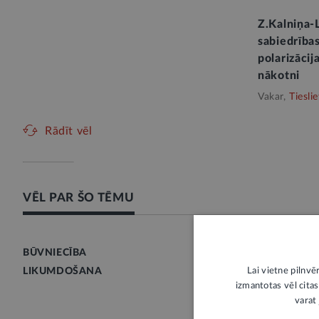
Z.Kalniņa-
sabiedrības
polarizācij
nākotni
Vakar,
Tieslie
Rādīt vēl
VĒL PAR ŠO TĒMU
BŪVNIECĪBA
LIKUMDOŠANA
Lai vietne pilnvē
izmantotas vēl citas
varat 