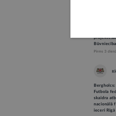
STĀJAS SPĒ
Iespēja uz
projektēša
Būvniecība
Pirms 3 dien
R
Bergholcs: 
Futbola fed
skaidra atb
nacionālā 
ieceri Rīgā