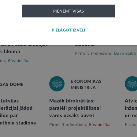
PIEŅEMT VISAS
KĀ
LIKUMPROJEKTS
PIELĀGOT IZVĒLI
sākt būvdarbus paralēli
Precizēs, kas iekļaujams 
nai un citas izmaiņas
laukumā
s likumā
Pirms 3 mēnešiem,
Būvniecība
ām,
Būvniecība
EKONOMIKAS
ĪGAS DOME
MINISTRIJA
Latvijas
Mazāk birokrātijas:
Atvi
erācijai jādod
paralēli projektēšanai
inže
ilde par
varēs uzsākt būvēt
un n
futbola stadiona
Pirms 4 mēnešiem,
Būvniecība
Pirms