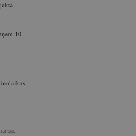
ojekta
ieņem 10
vienlaikus
sūtītājs.