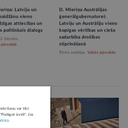
eriņa: Latviju un
D. Mieriņa Austrālijas
baidžānu vieno
ģenerālgubernatorei:
zīgas attiecības un
Latviju un Austrāliju vieno
s politiskais dialogs
kopīgas vērtības un cieša
sadarbība drošības
 2 dienām,
stiprināšanā
 pārvalde
Pirms nedēļas,
Valsts pārvalde
iekrišanu var tikt
Pielāgot izvēli". Jūs
litikā
.