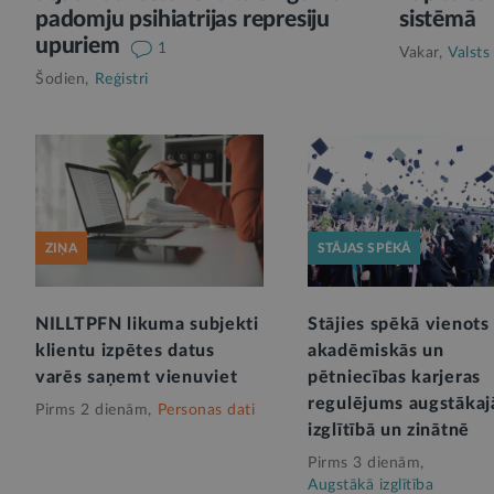
padomju psihiatrijas represiju
sistēmā
upuriem
1
Vakar,
Valsts
Šodien,
Reģistri
ZIŅA
STĀJAS SPĒKĀ
NILLTPFN likuma subjekti
Stājies spēkā vienots
klientu izpētes datus
akadēmiskās un
varēs saņemt vienuviet
pētniecības karjeras
regulējums augstākaj
Pirms 2 dienām,
Personas dati
izglītībā un zinātnē
Pirms 3 dienām,
Augstākā izglītība