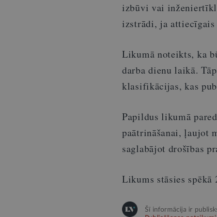
izbūvi vai inženiertīk
izstrādi, ja attiecīga
Likumā noteikts, ka 
darba dienu laikā. Tā
klasifikācijas, kas pu
Papildus likumā paredz
paātrināšanai, ļaujot 
saglabājot drošības pr
Likums stāsies spēkā 
Šī informācija ir publis