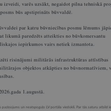
lu izveidi, varēs uzsākt, negaidot pilna tehniskā pr
is posms būs apstiprināts būvvaldē.
būvvaldei par katru būvniecības posmu lēmums jāp
pat likumā paredzēts atteikties no būvkomersantu
bliskajos iepirkumos vairs netiek izmantota.
ēti risinājumi militārās infrastruktūras attīstības
militārajos objektos atkāpties no būvnormatīviem, 
asības.
2026.gada 1.augustā.
ks paziņojums un neatspoguļo LV portāla viedokli. Par tās saturu atbild ie