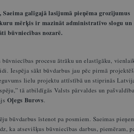
ā, Saeima galīgajā lasījumā pieņēma grozījumus
 kuru mērķis ir mazināt administratīvo slogu un
āti būvniecības nozarē.
s būvniecības procesu ātrāku un elastīgāku, vienlai
vidi. Iespēja sākt būvdarbus jau pēc pirmā projektē
uvums lielu projektu attīstībā un stiprinās Latvij
spēju,” tā atbildīgās Valsts pārvaldes un pašvaldīb
Oļegs Burovs
ājs
.
pēju būvdarbus īstenot pa posmiem. Saeimas pieņe
dz, ka atsevišķus būvniecības darbus, piemēram, 