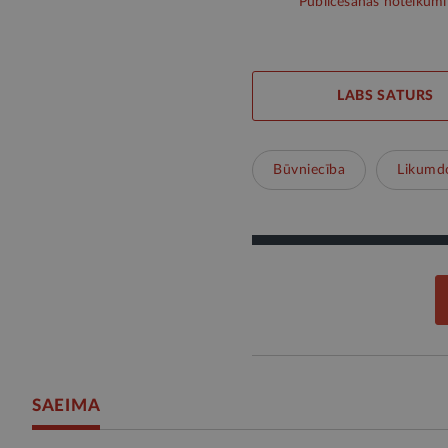
Publicēšanas noteikumi
LABS SATURS
Būvniecība
Likumd
SAEIMA