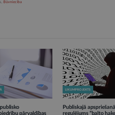
s,
Būvniecība
KĀ
LIKUMPROJEKTS
publisko
Publiskajā apspriešan
biedrību pārvaldības
regulējums “balto hak