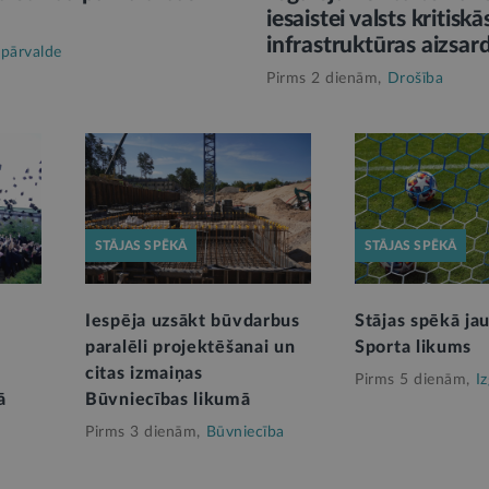
iesaistei valsts kritiskā
infrastruktūras aizsar
 pārvalde
Pirms 2 dienām,
Drošība
STĀJAS SPĒKĀ
STĀJAS SPĒKĀ
Iespēja uzsākt būvdarbus
Stājas spēkā ja
paralēli projektēšanai un
Sporta likums
citas izmaiņas
Pirms 5 dienām,
Iz
ā
Būvniecības likumā
Pirms 3 dienām,
Būvniecība