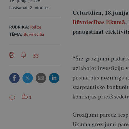
18. jūnijā, 2026
Lasīšanai: 2 minūtes
Ceturtdien, 18.jūnij
Būvniecības likumā
,
RUBRIKA:
Relīze
paaugstināt efektivit
TĒMA:
Būvniecība
“Šie grozījumi padarī
uzlabojot investīciju 
posma būs nozīmīgs ieg
starptautisko konkurēt
komisijas priekšsēdēt
1
Grozījumi paredz ies
likuma grozījumi pare