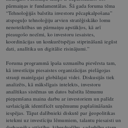
pārmaiņas ir fundamentālas. Šā gada foruma tēma
“Tehnoloģijās balstīta investoru pēcapkalpošana”
atspoguļo tehnoloģiju arvien stratēģiskāko lomu
nenoteiktības un pārmaiņu apstākļos, kā arī
pieaugošo nozīmi, ko investoru iesaistes,
koordinācijas un konkurētspējas stiprināšanā iegūst
dati, analītika un digitālie risinājumi.”
Foruma programmā īpaša uzmanība pievērsta tam,
kā investīciju piesaistes organizācijas pielāgojas
strauji mainīgajai globālajai videi. Diskusijās tiek
analizēts, kā mākslīgais intelekts, investoru
analītikas sistēmas un datos balstīta lēmumu
pieņemšana maina darbu ar investoriem un palīdz
savlaicīgāk identificēt uzņēmumu paplašināšanās
iespējas. Tāpat dalībnieki diskutē par ģeopolitikas
ietekmi uz investīciju lēmumiem, talantu piesaisti un
darbaspēka attīstību, kiberdrošību, sadarbību starp