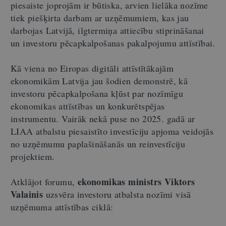
piesaiste joprojām ir būtiska, arvien lielāka nozīme
tiek piešķirta darbam ar uzņēmumiem, kas jau
darbojas Latvijā, ilgtermiņa attiecību stiprināšanai
un investoru pēcapkalpošanas pakalpojumu attīstībai.
Kā viena no Eiropas digitāli attīstītākajām
ekonomikām Latvija jau šodien demonstrē, kā
investoru pēcapkalpošana kļūst par nozīmīgu
ekonomikas attīstības un konkurētspējas
instrumentu. Vairāk nekā puse no 2025. gadā ar
LIAA atbalstu piesaistīto investīciju apjoma veidojās
no uzņēmumu paplašināšanās un reinvestīciju
projektiem.
ekonomikas ministrs Viktors
Atklājot forumu,
Valainis
uzsvēra investoru atbalsta nozīmi visā
uzņēmuma attīstības ciklā: