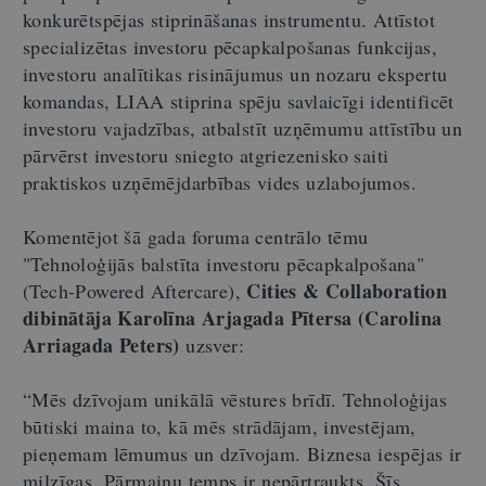
konkurētspējas stiprināšanas instrumentu. Attīstot
specializētas investoru pēcapkalpošanas funkcijas,
investoru analītikas risinājumus un nozaru ekspertu
komandas, LIAA stiprina spēju savlaicīgi identificēt
investoru vajadzības, atbalstīt uzņēmumu attīstību un
pārvērst investoru sniegto atgriezenisko saiti
praktiskos uzņēmējdarbības vides uzlabojumos.
Komentējot šā gada foruma centrālo tēmu
"Tehnoloģijās balstīta investoru pēcapkalpošana"
Cities & Collaboration
(Tech-Powered Aftercare),
dibinātāja Karolīna Arjagada Pītersa (Carolina
Arriagada Peters)
uzsver:
“Mēs dzīvojam unikālā vēstures brīdī. Tehnoloģijas
būtiski maina to, kā mēs strādājam, investējam,
pieņemam lēmumus un dzīvojam. Biznesa iespējas ir
milzīgas. Pārmaiņu temps ir nepārtraukts. Šīs