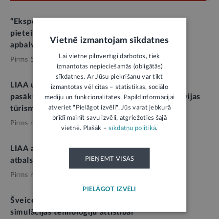
“Eksporta un inovācijas balva 2026”: sākusies
pieteikšanās Latvijas augstākajam valsts
Vietnē izmantojam sīkdatnes
apbalvojumam uzņēmējdarbībā
Lai vietne pilnvērtīgi darbotos, tiek
Pirms 5 dienām,
Ekonomika
izmantotas nepieciešamās (obligātās)
sīkdatnes. Ar Jūsu piekrišanu var tikt
LIAA un tūrisma nozare vienojas par papildu
izmantotas vēl citas – statistikas, sociālo
pasākumiem ārvalstu tūristu piesaistei un Latvijas
mediju un funkcionalitātes. Papildinformācijai
atveriet "Pielāgot izvēli". Jūs varat jebkurā
tūrisma konkurētspējas stiprināšanai
brīdī mainīt savu izvēli, atgriežoties šajā
Pirms nedēļas,
Ekonomika
vietnē. Plašāk –
sīkdatņu politikā
.
LIAA aicina pieteikt projektus ārvalstu filmu
PIEŅEMT VISAS
atbalsta programmā
Pirms nedēļas,
Ekonomika
PIELĀGOT IZVĒLI
Šveices jaunuzņēmums izvēlas Latviju dronu
simulācijas tehnoloģiju attīstībai