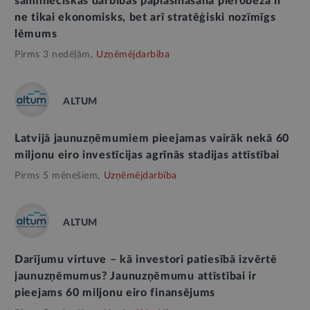
saimnieciskās darbības paplašināšana pierobežā ir
ne tikai ekonomisks, bet arī stratēģiski nozīmīgs
lēmums
Pirms 3 nedēļām,
Uzņēmējdarbība
ALTUM
Latvijā jaunuzņēmumiem pieejamas vairāk nekā 60
miljonu eiro investīcijas agrīnās stadijas attīstībai
Pirms 5 mēnešiem,
Uzņēmējdarbība
ALTUM
Darījumu virtuve – kā investori patiesībā izvērtē
jaunuzņēmumus? Jaunuzņēmumu attīstībai ir
pieejams 60 miljonu eiro finansējums