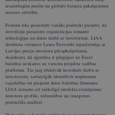
iesaistītajām pusēm un globālo biznesa pakalpojumu
nozares attīstību.
Forumā tika prezentēti vairāki praktiski piemēri, kā
investīciju piesaistes organizācijas izmanto
tehnoloģijas un datus darbā ar investoriem. LIAA
direktora vietniece Laura Štrovalde iepazīstināja ar
Latvijas pieeju investoru pēcapkalpošanai,
skaidrojot, kā aģentūra ir pārgājusi no Excel
balstītas uzskaites uz vienotu projektu vadības
platformu. Tas ļauj efektīvāk koordinēt darbu ar
investoriem, savlaicīgāk identificēt uzņēmumu
vajadzības un pieņemt datos balstītus lēmumus.
LIAA izmanto arī mākslīgā intelekta risinājumus
investoru profilu, redzamības un izaugsmes
potenciāla analīzei.
Diskusijās ar Latvijā strādājošiem starptautiskajiem