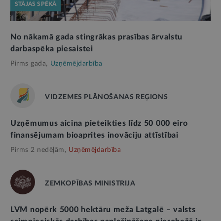
STĀJAS SPĒKĀ
No nākamā gada stingrākas prasības ārvalstu
darbaspēka piesaistei
Pirms gada,
Uzņēmējdarbība
VIDZEMES PLĀNOŠANAS REĢIONS
Uzņēmumus aicina pieteikties līdz 50 000 eiro
finansējumam bioaprites inovāciju attīstībai
Pirms 2 nedēļām,
Uzņēmējdarbība
ZEMKOPĪBAS MINISTRIJA
LVM nopērk 5000 hektāru meža Latgalē – valsts