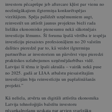
investoru pēcaprūpe jeb aftercare kļūst par vienu no
nozīmīgākajiem ilgtermiņa konkurētspējas
virzītājiem. Spēja palīdzēt uzņēmumiem augt,
reinvestēt un attīstīt jaunus projektus bieži rada
lielāku ekonomisko pienesumu nekā sākotnējais
investīciju lēmums. Šī foruma īpašā vērtība ir iespēja
investīciju piesaistes profesionāļiem no 20 valstīm
dalīties pieredzē par to, kā veidot ilgtermiņa
partnerības ar investoriem un pārvērst viņu pieredzi
praktiskos uzlabojumos uzņēmējdarbības vidē.
Latvijai šī tēma ir īpaši aktuāla – vairāk nekā puse
no 2025. gadā ar LIAA atbalstu piesaistītajām
investīcijām bija reinvestīciju un paplašināšanās
projekti.”
Kā neliela, atvērta un digitāli attīstīta ekonomika
Latvija tehnoloģijās balstītu investoru
pēcapkalpošanu uzskata par arvien svarīgāku