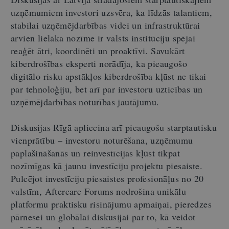
uzņēmumiem investori uzsvēra, ka līdzās talantiem,
stabilai uzņēmējdarbības videi un infrastruktūrai
arvien lielāka nozīme ir valsts institūciju spējai
reaģēt ātri, koordinēti un proaktīvi. Savukārt
kiberdrošības eksperti norādīja, ka pieaugošo
digitālo risku apstākļos kiberdrošība kļūst ne tikai
par tehnoloģiju, bet arī par investoru uzticības un
uzņēmējdarbības noturības jautājumu.
Diskusijas Rīgā apliecina arī pieaugošu starptautisku
vienprātību – investoru noturēšana, uzņēmumu
paplašināšanās un reinvestīcijas kļūst tikpat
nozīmīgas kā jaunu investīciju projektu piesaiste.
Pulcējot investīciju piesaistes profesionāļus no 20
valstīm, Aftercare Forums nodrošina unikālu
platformu praktisku risinājumu apmaiņai, pieredzes
pārnesei un globālai diskusijai par to, kā veidot