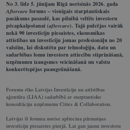
No 3. līdz 5. jūnijam Rīgā norisinās 2026. gada
forums – vienīgais starptautiskais
Aftercare
pasākums pasaulē, kas pilnībā veltīts investoru
pēcapkalpošanai (
). Tajā pulcējas vairāk
aftercare
nekā 90 investīciju piesaistes, ekonomikas
attīstības un investīciju jomas profesionāļu no 20
valstīm, lai diskutētu par tehnoloģiju, datu un
sadarbības lomu investoru attiecību stiprināšanā,
uzņēmumu izaugsmes veicināšanā un valstu
konkurētspējas paaugstināšanā.
Forumu rīko Latvijas Investīciju un attīstības
aģentūra (LIAA) sadarbībā ar starptautisko
konsultāciju uzņēmumu Cities & Collaboration.
Latvijai šī foruma norise apliecina pārmaiņas
investīciju piesaistes pieejā. Lai gan jaunu investoru