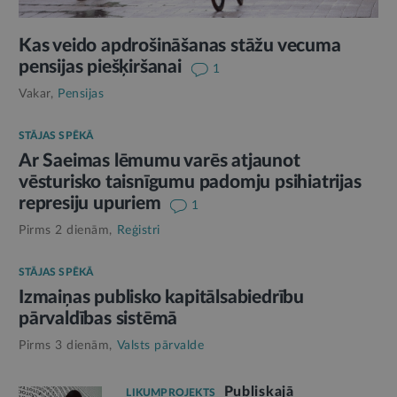
Kas veido apdrošināšanas stāžu vecuma
pensijas piešķiršanai
1
Vakar,
Pensijas
STĀJAS SPĒKĀ
Ar Saeimas lēmumu varēs atjaunot
vēsturisko taisnīgumu padomju psihiatrijas
represiju upuriem
1
Pirms 2 dienām,
Reģistri
STĀJAS SPĒKĀ
Izmaiņas publisko kapitālsabiedrību
pārvaldības sistēmā
Pirms 3 dienām,
Valsts pārvalde
Publiskajā
LIKUMPROJEKTS