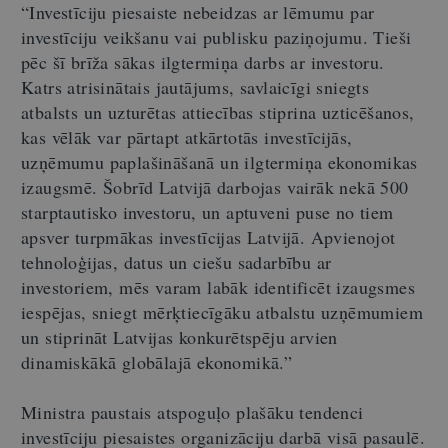
“Investīciju piesaiste nebeidzas ar lēmumu par
investīciju veikšanu vai publisku paziņojumu. Tieši
pēc šī brīža sākas ilgtermiņa darbs ar investoru.
Katrs atrisinātais jautājums, savlaicīgi sniegts
atbalsts un uzturētas attiecības stiprina uzticēšanos,
kas vēlāk var pārtapt atkārtotās investīcijās,
uzņēmumu paplašināšanā un ilgtermiņa ekonomikas
izaugsmē. Šobrīd Latvijā darbojas vairāk nekā 500
starptautisko investoru, un aptuveni puse no tiem
apsver turpmākas investīcijas Latvijā. Apvienojot
tehnoloģijas, datus un ciešu sadarbību ar
investoriem, mēs varam labāk identificēt izaugsmes
iespējas, sniegt mērķtiecīgāku atbalstu uzņēmumiem
un stiprināt Latvijas konkurētspēju arvien
dinamiskākā globālajā ekonomikā.”
Ministra paustais atspoguļo plašāku tendenci
investīciju piesaistes organizāciju darbā visā pasaulē.