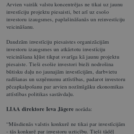
Arvien vairāk valstu koncentrējas ne tikai uz jaunu
investīciju projektu piesaisti, bet arī uz esošo
investoru izaugsmes, paplašināšanās un reinvestīciju
veicināšanu.
Daudzām investīciju piesaistes organizācijām
investoru izaugsmes un atkārtotu investīciju
veicināšana kļūst tikpat svarīga kā jaunu projektu
piesaiste. Tieši esošie investori bieži nodrošina
būtisku daļu no jaunajām investīcijām, darbvietu
radīšanas un uzņēmumu attīstības, padarot investoru
pēcapkalpošanu par arvien nozīmīgāku ekonomikas
attīstības politikas sastāvdaļu.
LIAA direktore Ieva Jāgere
norāda:
“Mūsdienās valstis konkurē ne tikai par investīcijām
- tās konkurē par investoru uzticību. Tieši tādēļ