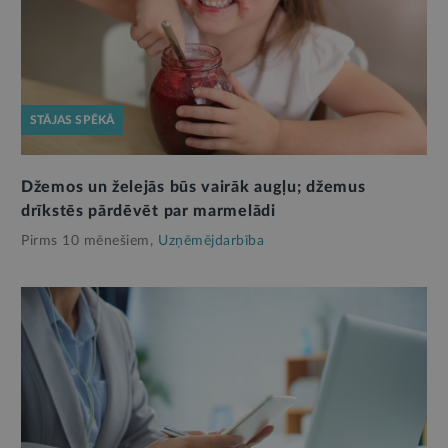
STĀJAS SPĒKĀ
Džemos un želejās būs vairāk augļu; džemus
drīkstēs pārdēvēt par marmelādi
Pirms 10 mēnešiem,
Uzņēmējdarbība