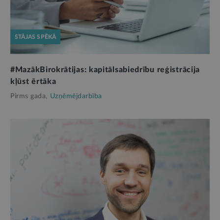
STĀJAS SPĒKĀ
#MazākBirokrātijas: kapitālsabiedrību reģistrācija
kļūst ērtāka
Pirms gada,
Uzņēmējdarbība