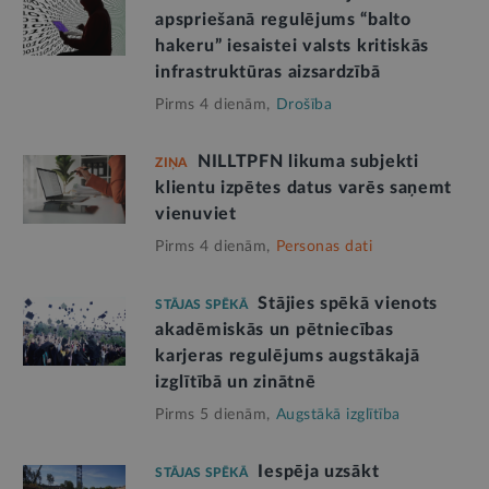
apspriešanā regulējums “balto
hakeru” iesaistei valsts kritiskās
infrastruktūras aizsardzībā
Pirms 4 dienām,
Drošība
NILLTPFN likuma subjekti
ZIŅA
klientu izpētes datus varēs saņemt
vienuviet
Pirms 4 dienām,
Personas dati
Stājies spēkā vienots
STĀJAS SPĒKĀ
akadēmiskās un pētniecības
karjeras regulējums augstākajā
izglītībā un zinātnē
Pirms 5 dienām,
Augstākā izglītība
Iespēja uzsākt
STĀJAS SPĒKĀ