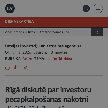
DIENASKĀRTĪBĀ
Visas preses relīzes
Amatpersonas runa
Atklātā vēstule
Relīze
Latvijas Investīciju un attīstības aģentūra
04. jūnijā, 2026
Lasīšanai: 8 minūtes
RUBRIKA:
Relīze
TĒMA:
Uzņēmējdarbība
Rīgā diskutē par investoru
pēcapkalpošanas nākotni