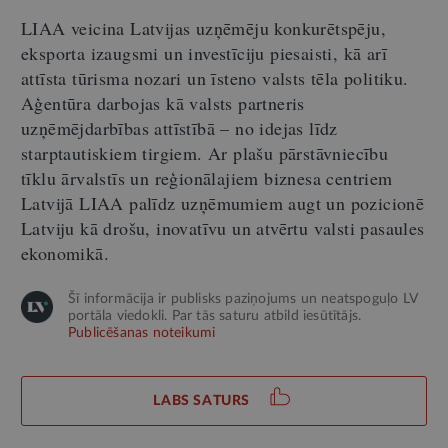
LIAA veicina Latvijas uzņēmēju konkurētspēju,
eksporta izaugsmi un investīciju piesaisti, kā arī
attīsta tūrisma nozari un īsteno valsts tēla politiku.
Aģentūra darbojas kā valsts partneris
uzņēmējdarbības attīstībā – no idejas līdz
starptautiskiem tirgiem. Ar plašu pārstāvniecību
tīklu ārvalstīs un reģionālajiem biznesa centriem
Latvijā LIAA palīdz uzņēmumiem augt un pozicionē
Latviju kā drošu, inovatīvu un atvērtu valsti pasaules
ekonomikā.
Šī informācija ir publisks paziņojums un neatspoguļo LV
portāla viedokli. Par tās saturu atbild iesūtītājs.
Publicēšanas noteikumi
LABS SATURS