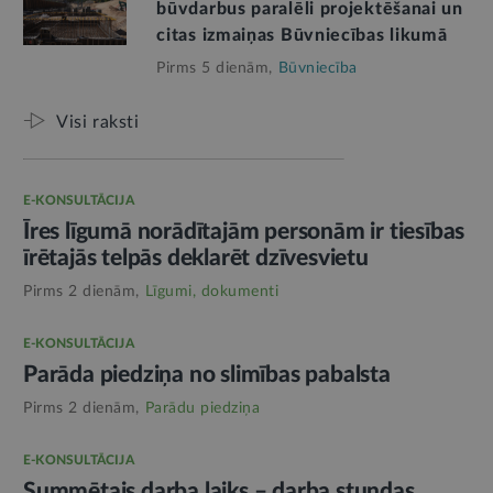
būvdarbus paralēli projektēšanai un
citas izmaiņas Būvniecības likumā
Pirms 5 dienām,
Būvniecība
Visi raksti
E-KONSULTĀCIJA
Īres līgumā norādītajām personām ir tiesības
īrētajās telpās deklarēt dzīvesvietu
Pirms 2 dienām,
Līgumi, dokumenti
E-KONSULTĀCIJA
Parāda piedziņa no slimības pabalsta
Pirms 2 dienām,
Parādu piedziņa
E-KONSULTĀCIJA
Summētais darba laiks – darba stundas