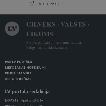
Visi žurnāli
CILVĒKS · VALSTS ·
LIKUMS
Portāls par Latviju un mums Latvijā.
Palīgs tiesību aktu izpratnei.
PAR LV PORTĀLU
LIETOŠANAS NOTEIKUMI
PIEKĻŪSTAMĪBA
AUTORTIESĪBAS
LV portāla redakcija
E-PASTS:
lvportals@lv.lv