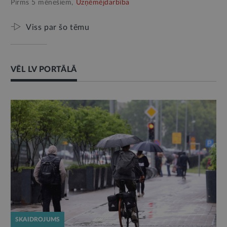
Pirms 5 mēnešiem,
Uzņēmējdarbība
Viss par šo tēmu
VĒL LV PORTĀLĀ
SKAIDROJUMS