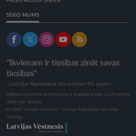
PRESES RELĪZĒM:
pr@lv.lv
SEKO MUMS
"Ikvienam ir tiesības zināt savas
tiesības"
/Latvijas Republikas Satversmes 90. pants/
Jebkura materiāla izmantošana ir iespējama tikai ar LV portāla
redakcijas atļauju.
© VSIA "Latvijas Vēstnesis", Latvijas Republikas oficiālais
izdevējs.