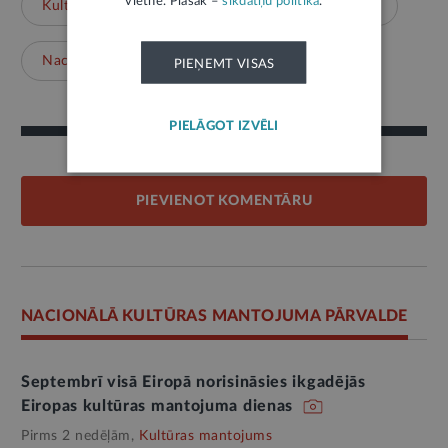
vietnē. Plašāk –
sīkdatņu politikā
.
Kultūras mantojums
Kultūra
Vēsture
Nacionālā kultūras mantojuma pārvalde
PIEŅEMT VISAS
PIELĀGOT IZVĒLI
PIEVIENOT KOMENTĀRU
NACIONĀLĀ KULTŪRAS MANTOJUMA PĀRVALDE
Septembrī visā Eiropā norisināsies ikgadējās
Eiropas kultūras mantojuma dienas
Pirms 2 nedēļām,
Kultūras mantojums