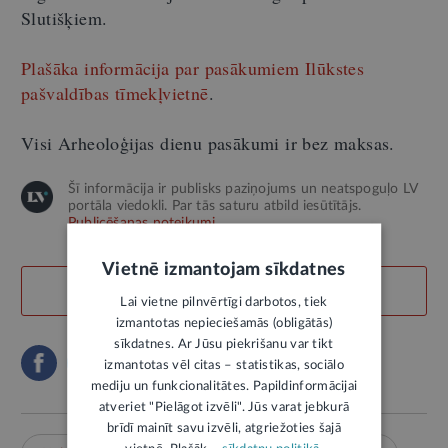
Slutišķiem.
Plašāka informācija par pasākumiem Ilūkstes
pašvaldības tīmekļvietnē
.
Visi Arheoloģijas dienu pasākumi ir bez maksas.
Šī informācija ir publisks paziņojums un neatspoguļo LV
portāla viedokli. Par tās saturu atbild iesūtītājs.
Publicēšanas noteikumi
Vietnē izmantojam sīkdatnes
LABS SATURS
Lai vietne pilnvērtīgi darbotos, tiek
izmantotas nepieciešamās (obligātās)
sīkdatnes. Ar Jūsu piekrišanu var tikt
izmantotas vēl citas – statistikas, sociālo
mediju un funkcionalitātes. Papildinformācijai
atveriet "Pielāgot izvēli". Jūs varat jebkurā
brīdī mainīt savu izvēli, atgriežoties šajā