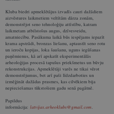
Kluba biedri apmeklētājus izvadīs cauri dažādiem
aizvēstures laikmetiem veltītām dārza zonām,
demonstrējot seno tehnoloģiju attīstību, katram
laikmetam atbilstošus augus, dzīvesveidu,
amatniecību. Pasākuma laikā būs iespējams iepazīt
krama apstrādi, bronzas liešanu, aptaustīt seno rotu
un ieroču kopijas, loka šaušanu, uguns iegūšanas
paņēmienus, kā arī apskatīt eksperimentālās
arheoloģijas procesā tapušus priekšmetus un būvju
rekonstrukcijas. Apmeklētāji varēs ne tikai vērot
demonstrējumus, bet arī paši līdzdarboties un
izmēģināt dažādas prasmes, kas cilvēkiem bija
nepieciešamas tūkstošiem gadu senā pagātnē.
Papildus
informācija:
latvijas.arheoklubs@gmail.com
.