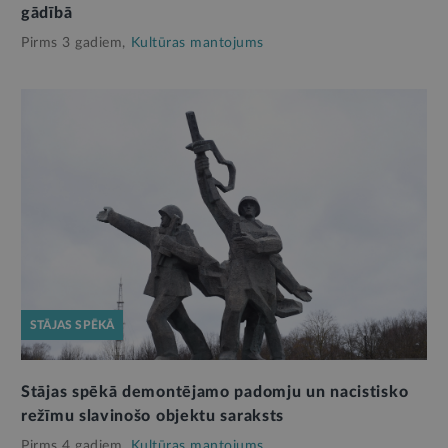
gādībā
Pirms 3 gadiem,
Kultūras mantojums
STĀJAS SPĒKĀ
Stājas spēkā demontējamo padomju un nacistisko
režīmu slavinošo objektu saraksts
Pirms 4 gadiem,
Kultūras mantojums