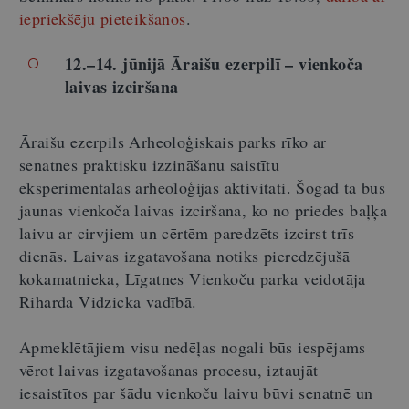
iepriekšēju pieteikšanos
.
12.–14. jūnijā Āraišu ezerpilī – vienkoča
laivas izciršana
Āraišu ezerpils Arheoloģiskais parks rīko ar
senatnes praktisku izzināšanu saistītu
eksperimentālās arheoloģijas aktivitāti. Šogad tā būs
jaunas vienkoča laivas izciršana, ko no priedes baļķa
laivu ar cirvjiem un cērtēm paredzēts izcirst trīs
dienās. Laivas izgatavošana notiks pieredzējušā
kokamatnieka, Līgatnes Vienkoču parka veidotāja
Riharda Vidzicka vadībā.
Apmeklētājiem visu nedēļas nogali būs iespējams
vērot laivas izgatavošanas procesu, iztaujāt
iesaistītos par šādu vienkoču laivu būvi senatnē un