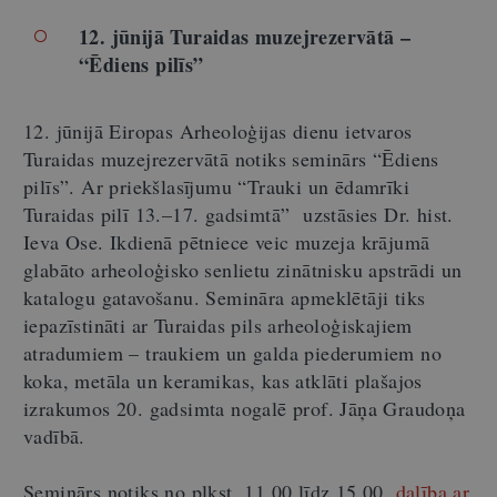
12. jūnijā Turaidas muzejrezervātā –
“Ēdiens pilīs”
12. jūnijā Eiropas Arheoloģijas dienu ietvaros
Turaidas muzejrezervātā notiks seminārs “Ēdiens
pilīs”. Ar priekšlasījumu “Trauki un ēdamrīki
Turaidas pilī 13.–17. gadsimtā” uzstāsies Dr. hist.
Ieva Ose. Ikdienā pētniece veic muzeja krājumā
glabāto arheoloģisko senlietu zinātnisku apstrādi un
katalogu gatavošanu. Semināra apmeklētāji tiks
iepazīstināti ar Turaidas pils arheoloģiskajiem
atradumiem – traukiem un galda piederumiem no
koka, metāla un keramikas, kas atklāti plašajos
izrakumos 20. gadsimta nogalē prof. Jāņa Graudoņa
vadībā.
Seminārs notiks no plkst. 11.00 līdz 15.00,
dalība ar