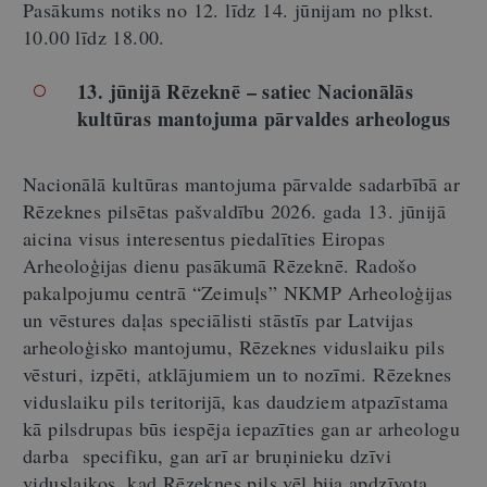
Pasākums notiks no 12. līdz 14. jūnijam no plkst.
10.00 līdz 18.00.
13. jūnijā Rēzeknē – satiec Nacionālās
kultūras mantojuma pārvaldes arheologus
Nacionālā kultūras mantojuma pārvalde sadarbībā ar
Rēzeknes pilsētas pašvaldību 2026. gada 13. jūnijā
aicina visus interesentus piedalīties Eiropas
Arheoloģijas dienu pasākumā Rēzeknē. Radošo
pakalpojumu centrā “Zeimuļs” NKMP Arheoloģijas
un vēstures daļas speciālisti stāstīs par Latvijas
arheoloģisko mantojumu, Rēzeknes viduslaiku pils
vēsturi, izpēti, atklājumiem un to nozīmi. Rēzeknes
viduslaiku pils teritorijā, kas daudziem atpazīstama
kā pilsdrupas būs iespēja iepazīties gan ar arheologu
darba specifiku, gan arī ar bruņinieku dzīvi
viduslaikos, kad Rēzeknes pils vēl bija apdzīvota.