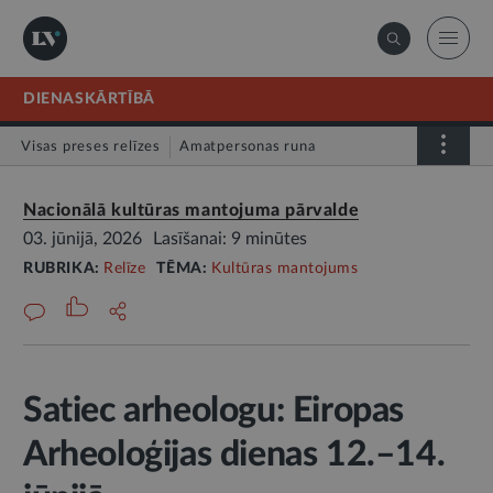
DIENASKĀRTĪBĀ
Visas preses relīzes
Amatpersonas runa
Atklātā vēstule
Relīze
Nacionālā kultūras mantojuma pārvalde
03. jūnijā, 2026
Lasīšanai: 9 minūtes
RUBRIKA:
Relīze
TĒMA:
Kultūras mantojums
Satiec arheologu: Eiropas
Arheoloģijas dienas 12.–14.