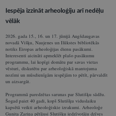
Iespēja izzināt arheoloģiju arī nedēļu
vēlāk
2026. gada 15., 16. un 17. jūnijā Augšdaugavas
novadā Višķu, Naujenes un Ilūkstes bibliotēkās
notiks Eiropas arheoloģijas dienu pasākumi.
Interesenti aicināti apmeklēt plašo pasākumu
programmu, lai kopīgi domātu par savas vietas
vēsturi, diskutētu par arheoloģiskā mantojuma
nozīmi un mūsdienīgām iespējām to pētīt, pārvaldīt
un aizsargāt.
Programmā paredzētas sarunas par Slutišķu sādžu.
Šogad paiet 40 gadi, kopš Slutišķu viduslaiku
kapsētā veikti arheoloģiskie izrakumi. Arheoloģe
Gunita Zariņa pētījusi Slutišķu iedzīvotāju dzīves