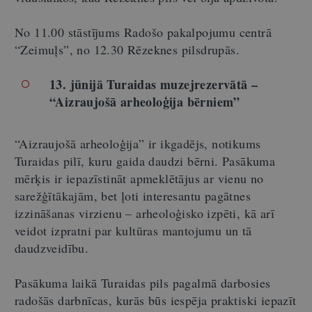
No 11.00 stāstījums Radošo pakalpojumu centrā
“Zeimuļs”, no 12.30 Rēzeknes pilsdrupās.
13. jūnijā Turaidas muzejrezervātā –
“Aizraujošā arheoloģija bērniem”
“Aizraujošā arheoloģija” ir ikgadējs, notikums
Turaidas pilī, kuru gaida daudzi bērni. Pasākuma
mērķis ir iepazīstināt apmeklētājus ar vienu no
sarežģītākajām, bet ļoti interesantu pagātnes
izzināšanas virzienu – arheoloģisko izpēti, kā arī
veidot izpratni par kultūras mantojumu un tā
daudzveidību.
Pasākuma laikā Turaidas pils pagalmā darbosies
radošās darbnīcas, kurās būs iespēja praktiski iepazīt