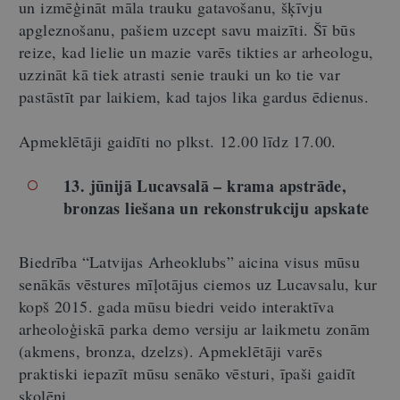
un izmēģināt māla trauku gatavošanu, šķīvju
apgleznošanu, pašiem uzcept savu maizīti. Šī būs
reize, kad lielie un mazie varēs tikties ar arheologu,
uzzināt kā tiek atrasti senie trauki un ko tie var
pastāstīt par laikiem, kad tajos lika gardus ēdienus.
Apmeklētāji gaidīti no
plkst. 12.00 līdz 17.00
.
13. jūnijā Lucavsalā – krama apstrāde,
bronzas liešana un rekonstrukciju apskate
Biedrība “Latvijas Arheoklubs” aicina visus mūsu
senākās vēstures mīļotājus ciemos uz Lucavsalu, kur
kopš 2015. gada mūsu biedri veido interaktīva
arheoloģiskā parka demo versiju ar laikmetu zonām
(akmens, bronza, dzelzs). Apmeklētāji varēs
praktiski iepazīt mūsu senāko vēsturi, īpaši gaidīt
skolēni.