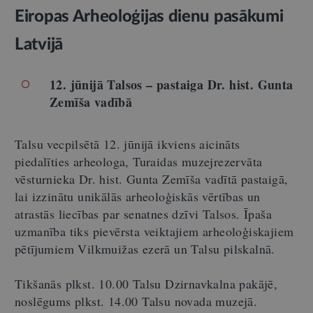
Eiropas Arheoloģijas dienu pasākumi
Latvijā
12. jūnijā Talsos – pastaiga Dr. hist. Gunta
Zemīša vadībā
Talsu vecpilsētā 12. jūnijā ikviens aicināts
piedalīties arheologa, Turaidas muzejrezervāta
vēsturnieka Dr. hist. Gunta Zemīša vadītā pastaigā,
lai izzinātu unikālās arheoloģiskās vērtības un
atrastās liecības par senatnes dzīvi Talsos. Īpaša
uzmanība tiks pievērsta veiktajiem arheoloģiskajiem
pētījumiem Vilkmuižas ezerā un Talsu pilskalnā.
Tikšanās plkst. 10.00 Talsu Dzirnavkalna pakājē,
noslēgums plkst. 14.00 Talsu novada muzejā.