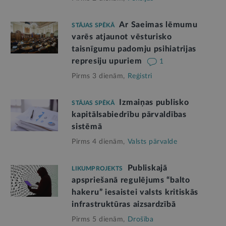
Ar Saeimas lēmumu
STĀJAS SPĒKĀ
varēs atjaunot vēsturisko
taisnīgumu padomju psihiatrijas
represiju upuriem
1
Pirms 3 dienām,
Reģistri
Izmaiņas publisko
STĀJAS SPĒKĀ
kapitālsabiedrību pārvaldības
sistēmā
Pirms 4 dienām,
Valsts pārvalde
Publiskajā
LIKUMPROJEKTS
apspriešanā regulējums “balto
hakeru” iesaistei valsts kritiskās
infrastruktūras aizsardzībā
Pirms 5 dienām,
Drošība