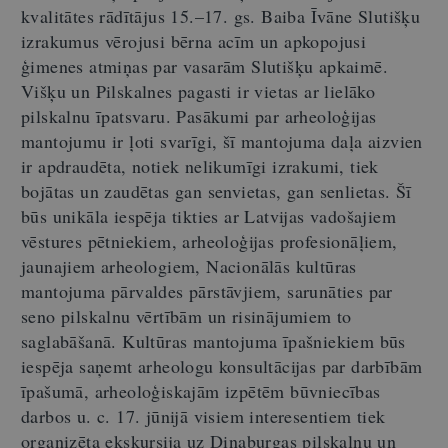
kvalitātes rādītājus 15.–17. gs. Baiba Īvāne Slutišķu
izrakumus vērojusi bērna acīm un apkopojusi
ģimenes atmiņas par vasarām Slutišķu apkaimē.
Višķu un Pilskalnes pagasti ir vietas ar lielāko
pilskalnu īpatsvaru. Pasākumi par arheoloģijas
mantojumu ir ļoti svarīgi, šī mantojuma daļa aizvien
ir apdraudēta, notiek nelikumīgi izrakumi, tiek
bojātas un zaudētas gan senvietas, gan senlietas. Šī
būs unikāla iespēja tikties ar Latvijas vadošajiem
vēstures pētniekiem, arheoloģijas profesionāļiem,
jaunajiem arheologiem, Nacionālās kultūras
mantojuma pārvaldes pārstāvjiem, sarunāties par
seno pilskalnu vērtībām un risinājumiem to
saglabāšanā. Kultūras mantojuma īpašniekiem būs
iespēja saņemt arheologu konsultācijas par darbībām
īpašumā, arheoloģiskajām izpētēm būvniecības
darbos u. c. 17. jūnijā visiem interesentiem tiek
organizēta ekskursija uz Dinaburgas pilskalnu un