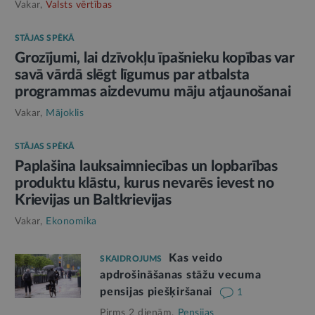
Vakar,
Valsts vērtības
STĀJAS SPĒKĀ
Grozījumi, lai dzīvokļu īpašnieku kopības var
savā vārdā slēgt līgumus par atbalsta
programmas aizdevumu māju atjaunošanai
Vakar,
Mājoklis
STĀJAS SPĒKĀ
Paplašina lauksaimniecības un lopbarības
produktu klāstu, kurus nevarēs ievest no
Krievijas un Baltkrievijas
Vakar,
Ekonomika
Kas veido
SKAIDROJUMS
apdrošināšanas stāžu vecuma
pensijas piešķiršanai
1
Pirms 2 dienām,
Pensijas