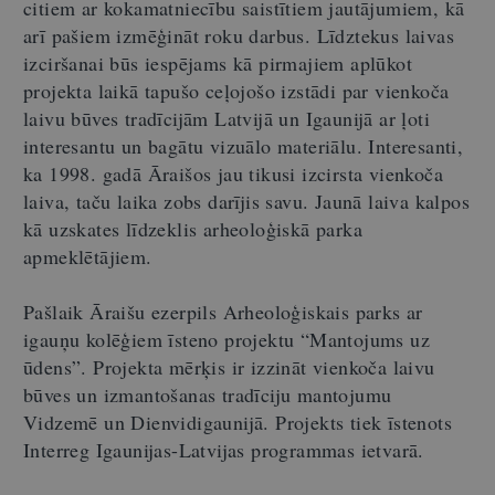
citiem ar kokamatniecību saistītiem jautājumiem, kā
arī pašiem izmēģināt roku darbus. Līdztekus laivas
izciršanai būs iespējams kā pirmajiem aplūkot
projekta laikā tapušo ceļojošo izstādi par vienkoča
laivu būves tradīcijām Latvijā un Igaunijā ar ļoti
interesantu un bagātu vizuālo materiālu. Interesanti,
ka 1998. gadā Āraišos jau tikusi izcirsta vienkoča
laiva, taču laika zobs darījis savu. Jaunā laiva kalpos
kā uzskates līdzeklis arheoloģiskā parka
apmeklētājiem.
Pašlaik Āraišu ezerpils Arheoloģiskais parks ar
igauņu kolēģiem īsteno projektu “Mantojums uz
ūdens”. Projekta mērķis ir izzināt vienkoča laivu
būves un izmantošanas tradīciju mantojumu
Vidzemē un Dienvidigaunijā. Projekts tiek īstenots
Interreg Igaunijas-Latvijas programmas ietvarā.