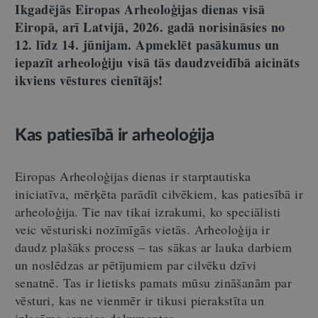
Ikgadējās Eiropas Arheoloģijas dienas visā
Eiropā, arī Latvijā, 2026. gadā norisināsies no
12. līdz 14. jūnijam. Apmeklēt pasākumus un
iepazīt arheoloģiju visā tās daudzveidībā aicināts
ikviens vēstures cienītājs!
Kas patiesībā ir arheoloģija
Eiropas Arheoloģijas dienas ir starptautiska
iniciatīva, mērķēta parādīt cilvēkiem, kas patiesībā ir
arheoloģija. Tie nav tikai izrakumi, ko speciālisti
veic vēsturiski nozīmīgās vietās. Arheoloģija ir
daudz plašāks process – tas sākas ar lauka darbiem
un noslēdzas ar pētījumiem par cilvēku dzīvi
senatnē. Tas ir lietisks pamats mūsu zināšanām par
vēsturi, kas ne vienmēr ir tikusi pierakstīta un
izlasāma senajos dokumentos.