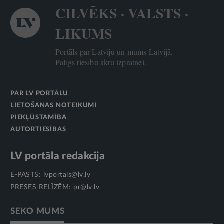
CILVĒKS · VALSTS ·
LIKUMS
Portāls par Latviju un mums Latvijā.
Palīgs tiesību aktu izpratnei.
PAR LV PORTĀLU
LIETOŠANAS NOTEIKUMI
PIEKĻŪSTAMĪBA
AUTORTIESĪBAS
LV portāla redakcija
E-PASTS:
lvportals@lv.lv
PRESES RELĪZĒM:
pr@lv.lv
SEKO MUMS