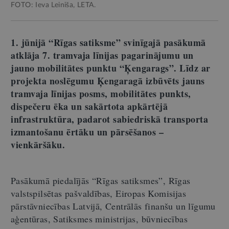
FOTO: Ieva Leiniša, LETA.
1. jūnijā “Rīgas satiksme” svinīgajā pasākumā
atklāja 7. tramvaja līnijas pagarinājumu un
jauno mobilitātes punktu “Ķengarags”. Līdz ar
projekta noslēgumu Ķengaragā izbūvēts jauns
tramvaja līnijas posms, mobilitātes punkts,
dispečeru ēka un sakārtota apkārtējā
infrastruktūra, padarot sabiedriskā transporta
izmantošanu ērtāku un pārsēšanos
–
vienkāršāku.
Pasākumā piedalījās “Rīgas satiksmes”, Rīgas
valstspilsētas pašvaldības, Eiropas Komisijas
pārstāvniecības Latvijā, Centrālās finanšu un līgumu
aģentūras, Satiksmes ministrijas, būvniecības