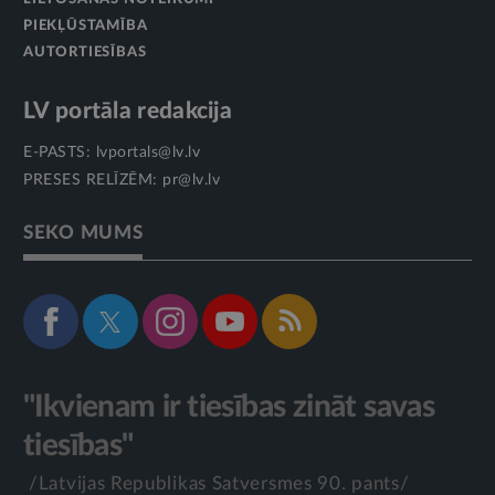
PIEKĻŪSTAMĪBA
AUTORTIESĪBAS
LV portāla redakcija
E-PASTS:
lvportals@lv.lv
PRESES RELĪZĒM:
pr@lv.lv
SEKO MUMS
"Ikvienam ir tiesības zināt savas
tiesības"
/Latvijas Republikas Satversmes 90. pants/