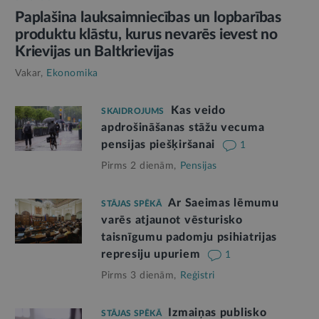
Paplašina lauksaimniecības un lopbarības
produktu klāstu, kurus nevarēs ievest no
Krievijas un Baltkrievijas
Vakar,
Ekonomika
Kas veido
SKAIDROJUMS
apdrošināšanas stāžu vecuma
pensijas piešķiršanai
1
Pirms 2 dienām,
Pensijas
Ar Saeimas lēmumu
STĀJAS SPĒKĀ
varēs atjaunot vēsturisko
taisnīgumu padomju psihiatrijas
represiju upuriem
1
Pirms 3 dienām,
Reģistri
Izmaiņas publisko
STĀJAS SPĒKĀ