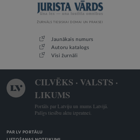
ŽURNĀLS TIESISKAI DOMAI UN PRAKSEI
Jaunākais numurs
Autoru katalogs
Visi žurnāli
CILVĒKS · VALSTS ·
LIKUMS
Portāls par Latviju un mums Latvijā.
Palīgs tiesību aktu izpratnei.
PAR LV PORTĀLU
LIETOŠANAS NOTEIKUMI