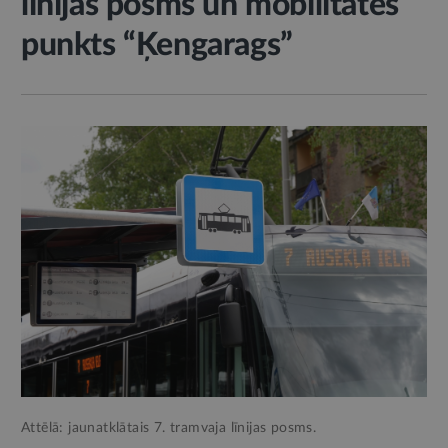
līnijas posms un mobilitātes
punkts “Ķengarags”
Attēlā: jaunatklātais 7. tramvaja līnijas posms.