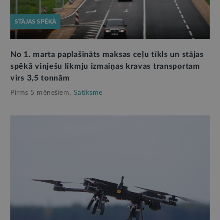
STĀJAS SPĒKĀ
No 1. marta paplašināts maksas ceļu tīkls un stājas
spēkā vinješu likmju izmaiņas kravas transportam
virs 3,5 tonnām
Pirms 5 mēnešiem,
Satiksme