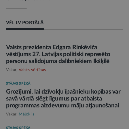
VĒL LV PORTĀLĀ
AMATPERSONAS RUNA
Valsts prezidenta Edgara Rinkēviča
vēstījums 27. Latvijas politiski represēto
personu salidojuma dalībniekiem Ikšķilē
Vakar,
Valsts vērtības
STĀJAS SPĒKĀ
Grozījumi, lai dzīvokļu īpašnieku kopības var
savā vārdā slēgt līgumus par atbalsta
programmas aizdevumu māju atjaunošanai
Vakar,
Mājoklis
STĀJAS SPĒKĀ