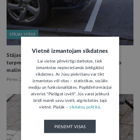
STĀJAS SPĒKĀ
Vietnē izmantojam sīkdatnes
Stājas spēkā grozījumi Ceļu satiksmes likumā:
Lai vietne pilnvērtīgi darbotos, tiek
turpmāk stāvvietas caurlaide obligāti jānovieto
izmantotas nepieciešamās (obligātās)
mašīnas salonā pie vējstikla
4
sīkdatnes. Ar Jūsu piekrišanu var tikt
Pirms 2 mēnešiem,
Satiksme
izmantotas vēl citas – statistikas, sociālo
mediju un funkcionalitātes. Papildinformācijai
atveriet "Pielāgot izvēli". Jūs varat jebkurā
brīdī mainīt savu izvēli, atgriežoties šajā
vietnē. Plašāk –
sīkdatņu politikā
.
PIEŅEMT VISAS