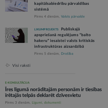
kapitālsabiedrību pārvaldības
sistēmā
Pirms 4 dienām,
Valsts pārvalde
Publiskajā
LIKUMPROJEKTS
apspriešanā regulējums “balto
hakeru” iesaistei valsts kritiskās
infrastruktūras aizsardzībā
Pirms 5 dienām,
Drošība
Visi raksti
E-KONSULTĀCIJA
Īres līgumā norādītajām personām ir tiesības
īrētajās telpās deklarēt dzīvesvietu
Pirms 3 dienām,
Līgumi, dokumenti