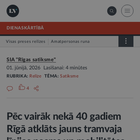
DIENASKĀRTĪBĀ
Visas preses relīzes
Amatpersonas runa
Atklātā vēstule
Relīze
SIA "Rīgas satiksme"
01. jūnijā, 2026
Lasīšanai: 4 minūtes
RUBRIKA:
Relīze
TĒMA:
Satiksme
4
Pēc vairāk nekā 40 gadiem
Rīgā atklāts jauns tramvaja