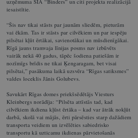
uzņēmuma SIA “Binders” un citi projekta realizācijā
iesaistītie.
“Šis nav tikai stāsts par jaunām sliedēm, pieturām
vai ēkām. Tas ir stāsts par cilvēkiem un par iespēju
pilsētai kļūt ērtākai, savienotākai un mūsdienīgākai.
Rīgā jauns tramvaja līnijas posms nav izbūvēts
vairāk nekā 40 gadus, tāpēc šodiena patiešām ir
nozīmīgs brīdis ne tikai Ķengaragam, bet visai
pilsētai,” pasākuma laikā uzsvēra “Rīgas satiksmes”
valdes loceklis Jānis Golubevs.
Savukārt Rīgas domes priekšsēdētājs Viesturs
Kleinbergs norādīja: “Pilsēta attīstās tad, kad
cilvēkiem ikdiena kļūst ērtāka
–
kad var ātrāk nokļūt
darbā, skolā vai mājās, ērti pārsēsties starp dažādiem
transporta veidiem un izvēlēties sabiedrisko
transportu kā uzticamu ikdienas pārvietošanās