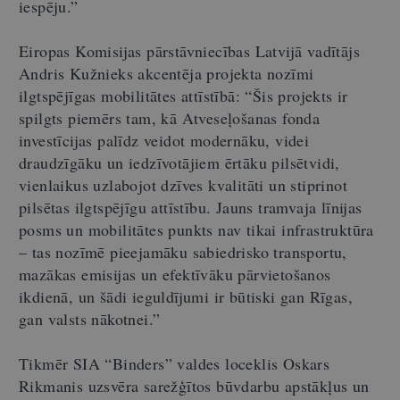
iespēju.”
Eiropas Komisijas pārstāvniecības Latvijā vadītājs
Andris Kužnieks akcentēja projekta nozīmi
ilgtspējīgas mobilitātes attīstībā: “Šis projekts ir
spilgts piemērs tam, kā Atveseļošanas fonda
investīcijas palīdz veidot modernāku, videi
draudzīgāku un iedzīvotājiem ērtāku pilsētvidi,
vienlaikus uzlabojot dzīves kvalitāti un stiprinot
pilsētas ilgtspējīgu attīstību. Jauns tramvaja līnijas
posms un mobilitātes punkts nav tikai infrastruktūra
–
tas nozīmē pieejamāku sabiedrisko transportu,
mazākas emisijas un efektīvāku pārvietošanos
ikdienā, un šādi ieguldījumi ir būtiski gan Rīgas,
gan valsts nākotnei.”
Tikmēr SIA “Binders” valdes loceklis Oskars
Rikmanis uzsvēra sarežģītos būvdarbu apstākļus un