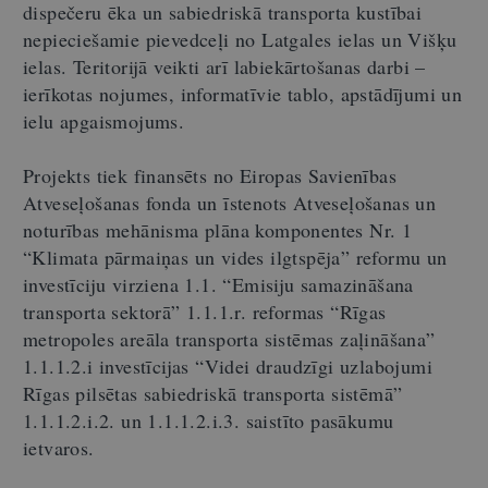
dispečeru ēka un sabiedriskā transporta kustībai
nepieciešamie pievedceļi no Latgales ielas un Višķu
ielas. Teritorijā veikti arī labiekārtošanas darbi
–
ierīkotas nojumes, informatīvie tablo, apstādījumi un
ielu apgaismojums.
Projekts tiek finansēts no Eiropas Savienības
Atveseļošanas fonda un īstenots Atveseļošanas un
noturības mehānisma plāna komponentes Nr. 1
“Klimata pārmaiņas un vides ilgtspēja” reformu un
investīciju virziena 1.1. “Emisiju samazināšana
transporta sektorā” 1.1.1.r. reformas “Rīgas
metropoles areāla transporta sistēmas zaļināšana”
1.1.1.2.i investīcijas “Videi draudzīgi uzlabojumi
Rīgas pilsētas sabiedriskā transporta sistēmā”
1.1.1.2.i.2. un 1.1.1.2.i.3. saistīto pasākumu
ietvaros.