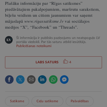
Plašāku informāciju par “Rīgas satiksmes”
piedāvātajiem pakalpojumiem, maršrutu sarakstiem,
biļešu veidiem un citiem jaunumiem var saņemt
mājaslapā
www.rigassatiksme.lv
vai sociālajos
medijos “X”, “Facebook” un “Threads”.
Šī informācija ir publisks paziņojums un neatspoguļo LV
portāla viedokli. Par tās saturu atbild iesūtītājs.
Publicēšanas noteikumi
LABS SATURS
4
Satiksme
Ceļu satiksme
Pašvaldības