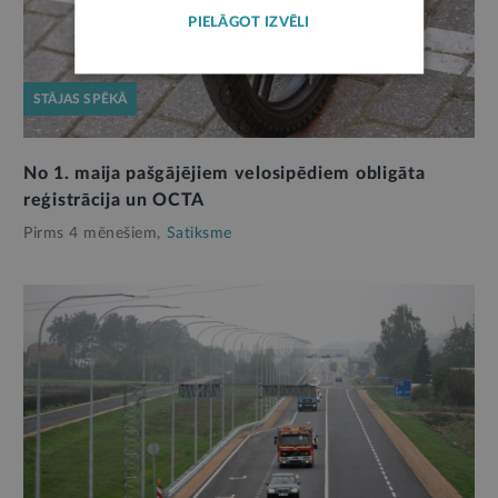
PIELĀGOT IZVĒLI
STĀJAS SPĒKĀ
No 1. maija pašgājējiem velosipēdiem obligāta
reģistrācija un OCTA
Pirms 4 mēnešiem,
Satiksme