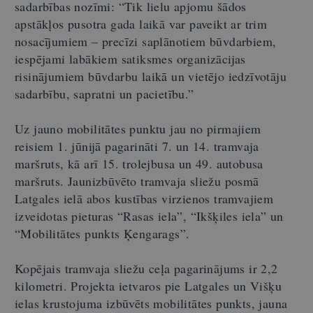
sadarbības nozīmi: “Tik lielu apjomu šādos
apstākļos pusotra gada laikā var paveikt ar trim
nosacījumiem – precīzi saplānotiem būvdarbiem,
iespējami labākiem satiksmes organizācijas
risinājumiem būvdarbu laikā un vietējo iedzīvotāju
sadarbību, sapratni un pacietību.”
Uz jauno mobilitātes punktu jau no pirmajiem
reisiem 1. jūnijā pagarināti 7. un 14. tramvaja
maršruts, kā arī 15. trolejbusa un 49. autobusa
maršruts. Jaunizbūvēto tramvaja sliežu posmā
Latgales ielā abos kustības virzienos tramvajiem
izveidotas pieturas “Rasas iela”, “Ikšķiles iela” un
“Mobilitātes punkts Ķengarags”.
Kopējais tramvaja sliežu ceļa pagarinājums ir 2,2
kilometri. Projekta ietvaros pie Latgales un Višķu
ielas krustojuma izbūvēts mobilitātes punkts, jauna