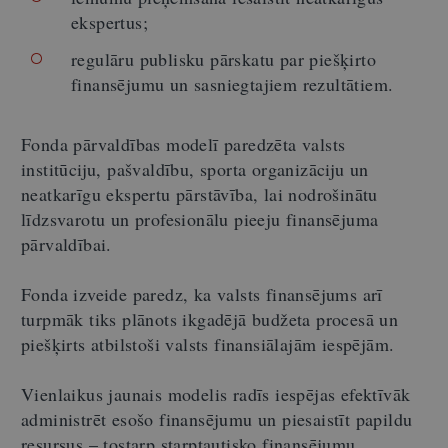
ekspertus;
regulāru publisku pārskatu par piešķirto
finansējumu un sasniegtajiem rezultātiem.
Fonda pārvaldības modelī paredzēta valsts
institūciju, pašvaldību, sporta organizāciju un
neatkarīgu ekspertu pārstāvība, lai nodrošinātu
līdzsvarotu un profesionālu pieeju finansējuma
pārvaldībai.
Fonda izveide paredz, ka valsts finansējums arī
turpmāk tiks plānots ikgadējā budžeta procesā un
piešķirts atbilstoši valsts finansiālajām iespējām.
Vienlaikus jaunais modelis radīs iespējas efektīvāk
administrēt esošo finansējumu un piesaistīt papildu
resursus – tostarp starptautisko finansējumu,