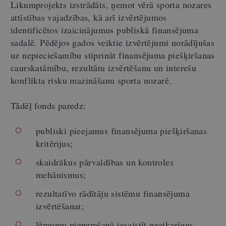
Likumprojekts izstrādāts, ņemot vērā sporta nozares
attīstības vajadzības, kā arī izvērtējumos
identificētos izaicinājumus publiskā finansējuma
sadalē. Pēdējos gados veiktie izvērtējumi norādījušas
uz nepieciešamību stiprināt finansējuma piešķiršanas
caurskatāmību, rezultātu izvērtēšanu un interešu
konflikta risku mazināšanu sporta nozarē.
Tādēļ fonds paredz:
publiski pieejamus finansējuma piešķiršanas
kritērijus;
skaidrākus pārvaldības un kontroles
mehānismus;
rezultatīvo rādītāju sistēmu finansējuma
izvērtēšanai;
lēmumu pieņemšanā iesaistīt neatkarīgus