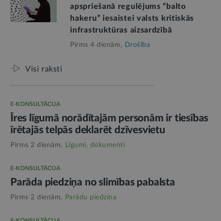
apspriešanā regulējums “balto
hakeru” iesaistei valsts kritiskās
infrastruktūras aizsardzībā
Pirms 4 dienām,
Drošība
Visi raksti
E-KONSULTĀCIJA
Īres līgumā norādītajām personām ir tiesības
īrētajās telpās deklarēt dzīvesvietu
Pirms 2 dienām,
Līgumi, dokumenti
E-KONSULTĀCIJA
Parāda piedziņa no slimības pabalsta
Pirms 2 dienām,
Parādu piedziņa
E-KONSULTĀCIJA