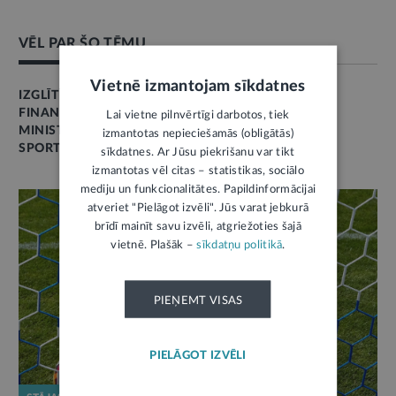
VĒL PAR ŠO TĒMU
Vietnē izmantojam sīkdatnes
IZGLĪTĪBA
FINANSES
Lai vietne pilnvērtīgi darbotos, tiek
MINISTRU KABINETA LĒMUMI
izmantotas nepieciešamās (obligātās)
SPORTS
sīkdatnes. Ar Jūsu piekrišanu var tikt
izmantotas vēl citas – statistikas, sociālo
mediju un funkcionalitātes. Papildinformācijai
atveriet "Pielāgot izvēli". Jūs varat jebkurā
brīdī mainīt savu izvēli, atgriežoties šajā
vietnē. Plašāk –
sīkdatņu politikā
.
PIEŅEMT VISAS
PIELĀGOT IZVĒLI