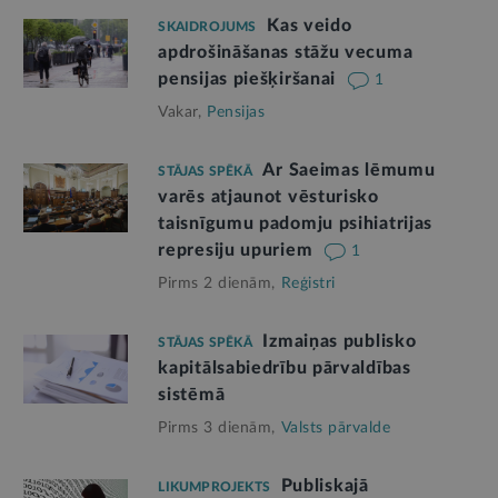
Kas veido
SKAIDROJUMS
apdrošināšanas stāžu vecuma
pensijas piešķiršanai
1
Vakar,
Pensijas
Ar Saeimas lēmumu
STĀJAS SPĒKĀ
varēs atjaunot vēsturisko
taisnīgumu padomju psihiatrijas
represiju upuriem
1
Pirms 2 dienām,
Reģistri
Izmaiņas publisko
STĀJAS SPĒKĀ
kapitālsabiedrību pārvaldības
sistēmā
Pirms 3 dienām,
Valsts pārvalde
Publiskajā
LIKUMPROJEKTS