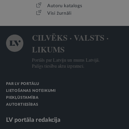
Autoru katalogs
Visi žurnāli
CILVĒKS · VALSTS ·
LIKUMS
Portāls par Latviju un mums Latvijā.
Palīgs tiesību aktu izpratnei.
PAR LV PORTĀLU
LIETOŠANAS NOTEIKUMI
PIEKĻŪSTAMĪBA
AUTORTIESĪBAS
LV portāla redakcija