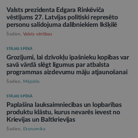
Valsts prezidenta Edgara Rinkēviča
vēstījums 27. Latvijas politiski represēto
personu salidojuma dalībniekiem Ikšķilē
Šodien,
Valsts vērtības
STĀJAS SPĒKĀ
Grozījumi, lai dzīvokļu īpašnieku kopības var
savā vārdā slēgt līgumus par atbalsta
programmas aizdevumu māju atjaunošanai
Šodien,
Mājoklis
STĀJAS SPĒKĀ
Paplašina lauksaimniecības un lopbarības
produktu klāstu, kurus nevarēs ievest no
Krievijas un Baltkrievijas
Šodien,
Ekonomika