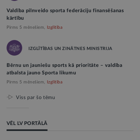
Valdība pilnveido sporta federāciju finansēšanas
kārtību
Pirms 5 mēnešiem,
Izglītība
IZGLĪTĪBAS UN ZINĀTNES MINISTRIJA
Bērnu un jauniešu sports kā prioritāte – valdība
atbalsta jauno Sporta likumu
Pirms 5 mēnešiem,
Izglītība
Viss par šo tēmu
VĒL LV PORTĀLĀ
AMATPERSONAS RUNA