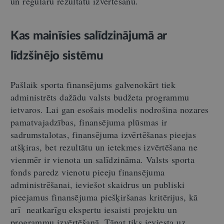
un regulāru rezultātu izvērtēšanu.
Kas mainīsies salīdzinājumā ar
līdzšinējo sistēmu
Pašlaik sporta finansējums galvenokārt tiek
administrēts dažādu valsts budžeta programmu
ietvaros. Lai gan esošais modelis nodrošina nozares
pamatvajadzības, finansējuma plūsmas ir
sadrumstalotas, finansējuma izvērtēšanas pieejas
atšķiras, bet rezultātu un ietekmes izvērtēšana ne
vienmēr ir vienota un salīdzināma. Valsts sporta
fonds paredz vienotu pieeju finansējuma
administrēšanai, ieviešot skaidrus un publiski
pieejamus finansējuma piešķiršanas kritērijus, kā
arī neatkarīgu ekspertu iesaisti projektu un
programmu izvērtēšanā. Tāpat tiks ieviesta uz