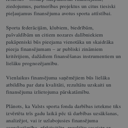
ziedojumus, partnerības projektus un citus tiesiski
pieļaujamus finansējuma avotus sporta attīstībai.
Sporta federācijām, klubiem, biedrībām,
pašvaldībām un citiem nozares dalībniekiem
pakāpeniski būs pieejama vienotāka un skaidrāka
pieeja finansējumam – ar publiski zināmiem
kritērijiem, dažādiem finansēšanas instrumentiem un
lielāku prognozējamību.
Vienlaikus finansējuma saņēmējiem būs lielāka
atbildība par datu kvalitāti, rezultātu uzskaiti un
finansējuma izlietojuma pārskatāmību.
Plānots, ka Valsts sporta fonda darbības ietekme tiks
izvērtēta trīs gadu laikā pēc tā darbības uzsākšanas,
analizējot, vai ir uzlabojusies finansējuma
caurskatāmība, efektivitāte, rezultātu sasaiste ar