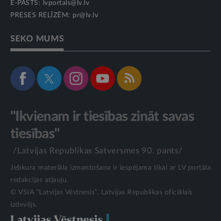
E-PASTS:
lvportals@lv.lv
PRESES RELĪZĒM:
pr@lv.lv
SEKO MUMS
"Ikvienam ir tiesības zināt savas
tiesības"
/Latvijas Republikas Satversmes 90. pants/
Jebkura materiāla izmantošana ir iespējama tikai ar LV portāla
redakcijas atļauju.
© VSIA "Latvijas Vēstnesis", Latvijas Republikas oficiālais
izdevējs.