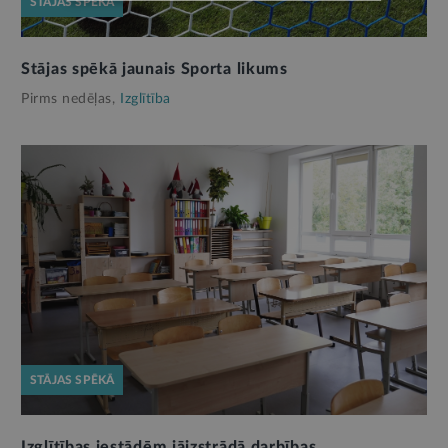
STĀJAS SPĒKĀ
Stājas spēkā jaunais Sporta likums
Pirms nedēļas,
Izglītība
STĀJAS SPĒKĀ
Izglītības iestādēm jāizstrādā darbības