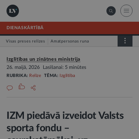
DIENASKĀRTĪBĀ
Visas preses relīzes
Amatpersonas runa
Atklātā vēstule
Relīze
Izglītības un zinātnes ministrija
26. maijā, 2026
Lasīšanai: 5 minūtes
RUBRIKA:
Relīze
TĒMA:
Izglītība
IZM piedāvā izveidot Valsts
sporta fondu –