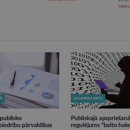
Pirms
Valsts
KĀ
LIKUMPROJEKTS
publisko
Publiskajā apspriešan
biedrību pārvaldības
regulējums “balto hak