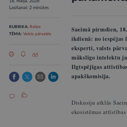
16. maijā, 2026
Lasīšanai: 2 minūtes
RUBRIKA:
Relīze
Saeimā pirmdien, 18.
TĒMA:
Valsts pārvalde
ikdienā: no iespējas 
eksperti, valsts pārv
mākslīgo intelektu j
Ilgtspējīgas attīstīb
apakškomisija.
Diskusiju atklās Saeim
ekosistēmas attīstība