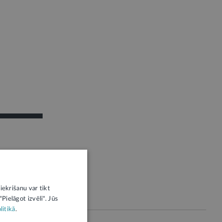
iekrišanu var tikt
Pielāgot izvēli". Jūs
litikā
.