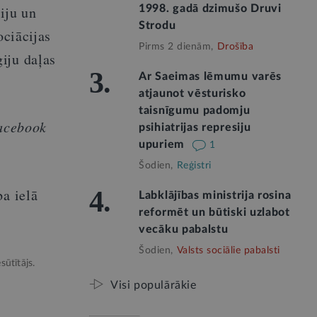
iju un
1998. gadā dzimušo Druvi
Strodu
ociācijas
Pirms 2 dienām,
Drošība
iju daļas
3.
Ar Saeimas lēmumu varēs
atjaunot vēsturisko
taisnīgumu padomju
acebook
psihiatrijas represiju
upuriem
1
Šodien,
Reģistri
ba ielā
4.
Labklājības ministrija rosina
reformēt un būtiski uzlabot
vecāku pabalstu
Šodien,
Valsts sociālie pabalsti
sūtītājs.
Visi populārākie