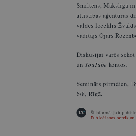
Smiltēns, Mākslīgā int
attīstības aģentūras d
valdes loceklis Ēvald
vadītājs Ojārs Rozenb
Diskusijai varēs sekot
un
YouTube
kontos.
Seminārs pirmdien, 18.
6/8, Rīgā.
Šī informācija ir publis
Publicēšanas noteikumi