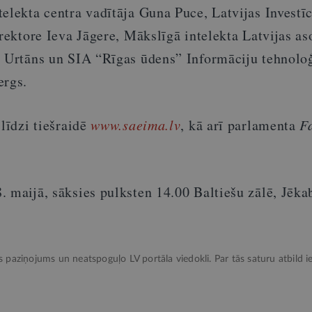
elekta centra vadītāja Guna Puce, Latvijas Investīc
irektore Ieva Jāgere, Mākslīgā intelekta Latvijas as
s Urtāns un SIA “Rīgas ūdens” Informāciju tehnoloģ
ergs.
 līdzi tiešraidē
www.saeima.lv
, kā arī parlamenta
F
 maijā, sāksies pulksten 14.00 Baltiešu zālē, Jēka
ks paziņojums un neatspoguļo LV portāla viedokli. Par tās saturu atbild ie