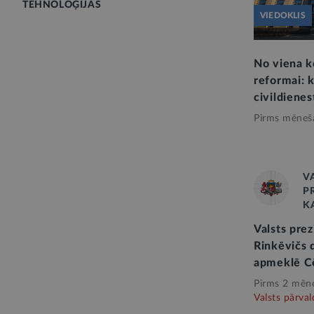
TEHNOLOĢIJAS
VIEDOKLIS
No viena ko
reformai: k
civildiene
Pirms mēneš
V
P
K
Valsts pre
Rinkēvičs d
apmeklē C
Pirms 2 mēn
Valsts pārval