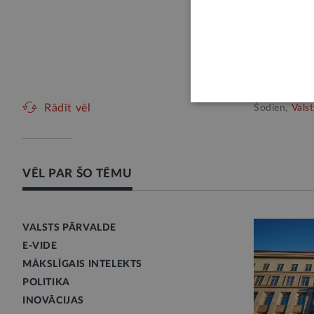
Z. Kalniņa
Moldovas e
progress ir
Eiropas dro
stabilitātei
Rādīt vēl
Šodien,
Vals
VĒL PAR ŠO TĒMU
VALSTS PĀRVALDE
E-VIDE
MĀKSLĪGAIS INTELEKTS
POLITIKA
INOVĀCIJAS