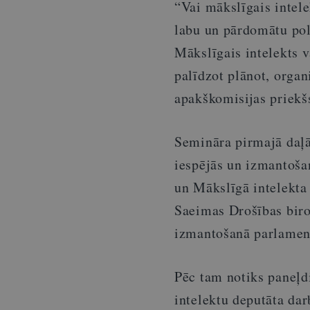
“Vai mākslīgais intele
labu un pārdomātu pol
Mākslīgais intelekts 
palīdzot plānot, organ
apakškomisijas priekš
Semināra pirmajā daļā 
iespējās un izmantošan
un Mākslīgā intelekta 
Saeimas Drošības biro
izmantošanā parlamen
Pēc tam notiks paneļdi
intelektu deputāta dar