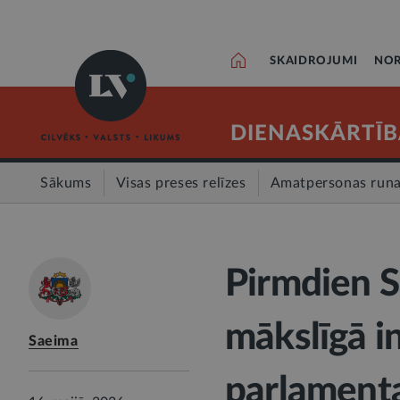
SKAIDROJUMI
NOR
DIENASKĀRTĪB
Sākums
Visas preses relīzes
Amatpersonas run
Pirmdien S
mākslīgā i
Saeima
parlamenta