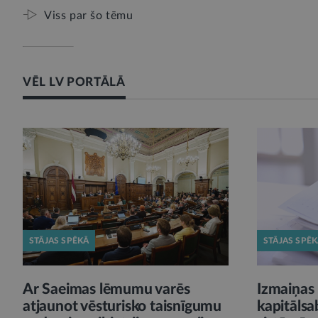
Viss par šo tēmu
VĒL LV PORTĀLĀ
STĀJAS SPĒKĀ
STĀJAS SPĒ
Ar Saeimas lēmumu varēs
Izmaiņas 
atjaunot vēsturisko taisnīgumu
kapitālsa