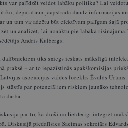
kts var palīdzēt veidot labāku politiku? Lai veidot
itiku, deputātiem jāapstrādā daudz informācijas un
var un tam vajadzētu būt efektīvam palīgam šajā pr
izēt un analizēt, lai nonāktu pie labākā risinājuma,
sēdētājs Andris Kulbergs.
dalībniekiem tiks sniegs ieskats mākslīgā intelekt
ā praksē – ar to iepazīstinās apakškomisijas priek
Latvijas asociācijas valdes loceklis Ēvalds Urtāns
js stāstīs par potenciāliem riskiem jaunāko tehnol
ta darbā.
skusija par to, kā droši un lietderīgi integrēt māks
bā. Diskusijā piedalīsies Saeimas sekretārs Edvard