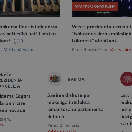
AMATPERSONAS RUNA
nkursa līdz civildienesta
Valsts prezidenta uzruna 
as patiesībā kaiš Latvijas
“Nākotnes darbs mākslīgā 
stam?
laikmetā” atklāšanā
3
a,
Valsts pārvalde
Pirms 4 mēnešiem,
Valsts pārv
ALSTS
SAEIMA
REZIDENTA
ANCELEJA
Saeimā diskutē par
Latvi
zidents Edgars
mākslīgā intelekta
māksl
arba vizītē
izmantošanu parlamenta
ievie
ēsu novadu
ikdienā
līdzī
ešiem,
kā ci
de
Pirms 2 mēnešiem,
Valsts pārvalde