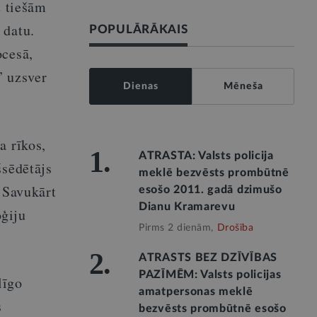
u tiešām
 datu.
POPULĀRĀKAIS
ocesā,
” uzsver
Dienas
Mēneša
a rīkos,
1.
ATRASTA: Valsts policija
šsēdētājs
meklē bezvēsts prombūtnē
. Savukārt
esošo 2011. gadā dzimušo
Dianu Kramarevu
oģiju
Pirms 2 dienām,
Drošība
2.
ATRASTS BEZ DZĪVĪBAS
PAZĪMĒM: Valsts policijas
līgo
amatpersonas meklē
s
bezvēsts prombūtnē esošo