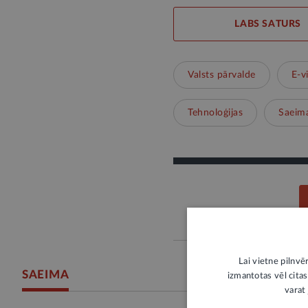
LABS SATURS
Valsts pārvalde
E-v
Tehnoloģijas
Saeim
Lai vietne pilnvē
SAEIMA
izmantotas vēl citas
varat 