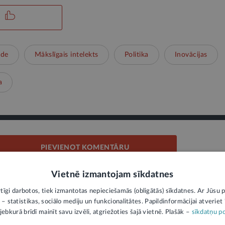
ide
Mākslīgais intelekts
Politika
Inovācijas
a
PIEVIENOT KOMENTĀRU
Vietnē izmantojam sīkdatnes
rtīgi darbotos, tiek izmantotas nepieciešamās (obligātās) sīkdatnes. Ar Jūsu p
 – statistikas, sociālo mediju un funkcionalitātes. Papildinformācijai atveriet "
jebkurā brīdī mainīt savu izvēli, atgriežoties šajā vietnē. Plašāk –
sīkdatņu po