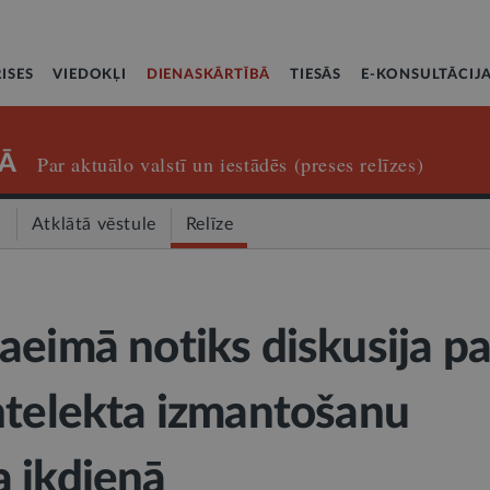
ISES
VIEDOKĻI
DIENASKĀRTĪBĀ
TIESĀS
E-KONSULTĀCIJ
Ā
Par aktuālo valstī un iestādēs (preses relīzes)
a
Atklātā vēstule
Relīze
aeimā notiks diskusija pa
ntelekta izmantošanu
 ikdienā