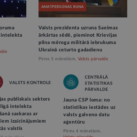
AMATPERSONAS RUNA
foruma
Valsts prezidenta uzruna Saeimas
intelekta
ārkārtas sēdē, pieminot Krievijas
pilna mēroga militārā iebrukuma
Ukrainā ceturto gadadienu
alde
Pirms 5 mēnešiem,
Valsts pārvalde
CENTRĀLĀ
VALSTS KONTROLE
STATISTIKAS
PĀRVALDE
jas publiskais sektors
Jauna CSP loma: no
īgā intelekta
statistikas iestādes uz
šanā saskaras ar
valsts galveno datu
giem izaicinājumiem
aģentūru
tās valstīs
Pirms 4 mēnešiem,