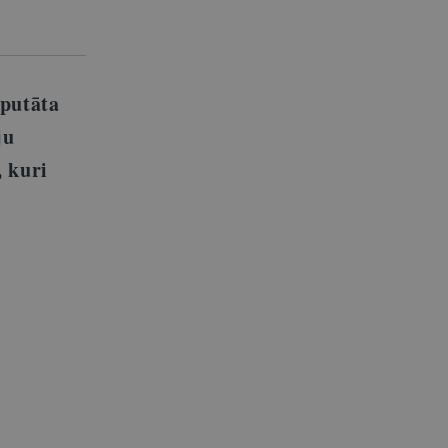
eputāta
ju
, kuri