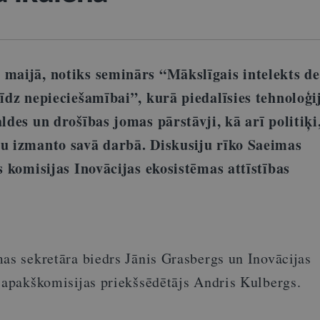
 maijā, notiks seminārs “Mākslīgais intelekts d
līdz nepieciešamībai”, kurā piedalīsies tehnoloģi
aldes un drošības jomas pārstāvji, kā arī politiķi
au izmanto savā darbā. Diskusiju rīko Saeimas
as komisijas Inovācijas ekosistēmas attīstības
as sekretāra biedrs Jānis Grasbergs un Inovācijas
s apakškomisijas priekšsēdētājs Andris Kulbergs.