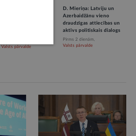
ales apakškomisijas
D. Mieriņa: Latviju un
tāti Krāslavā lems
Azerbaidžānu vieno
priekšlikumiem
draudzīgas attiecības un
rumu pierobežas
aktīvs politiskais dialogs
tības likumam
Pirms 2 dienām,
Valsts pārvalde
Valsts pārvalde