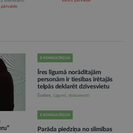
Valsts pārvalde
 3 mēnešiem,
 pārvalde
E-KONSULTĀCIJA
Īres līgumā norādītajām
personām ir tiesības īrētajās
telpās deklarēt dzīvesvietu
Šodien,
Līgumi, dokumenti
E-KONSULTĀCIJA
ā
eru”
Parāda piedziņa no slimības