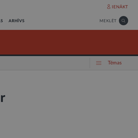
IENĀKT
AS
ARHĪVS
MEKLĒT
Tēmas
r