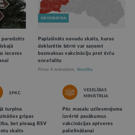
INFOGRAFIKA
 paredzēts
Paplašināts novadu skaits, kuros
liskajā
deklarētie bērni var saņemt
s ieceres
bezmaksas vakcināciju pret ērču
anai
encefalītu
Pirms 4 mēnešiem,
Veselība
VESELĪBAS
SPKC
MINISTRIJA
jā turpina
Pēc masalu uzliesmojuma
ināties gripas
izvērtē pasākumus
tība, bet pieaug RSV
vakcinācijas aptveres
ntu skaits
palielināšanai