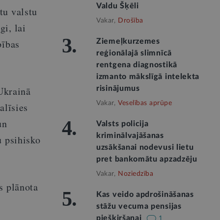
Valdu Šķēli
tu valstu
Vakar,
Drošība
i, lai
3.
bības
Ziemeļkurzemes
reģionālajā slimnīcā
rentgena diagnostikā
izmanto mākslīgā intelekta
 Ukrainā
risinājumus
Vakar,
Veselības aprūpe
alīsies
un
4.
Valsts policija
kriminālvajāšanas
u psihisko
uzsākšanai nodevusi lietu
pret bankomātu apzadzēju
Vakar,
Noziedzība
s plānota
5.
Kas veido apdrošināšanas
stāžu vecuma pensijas
piešķiršanai
1