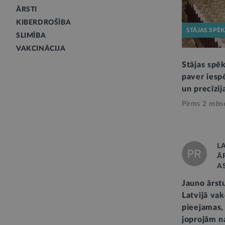
ĀRSTI
KIBERDROŠĪBA
STĀJAS SPĒ
SLIMĪBA
VAKCINĀCIJA
Stājas spē
paver iespē
un precīzij
Pirms 2 mēn
L
Ā
A
Jauno ārstu
Latvijā vak
pieejamas,
joprojām n