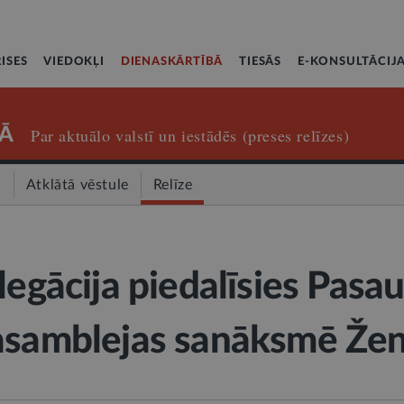
ISES
VIEDOKĻI
DIENASKĀRTĪBĀ
TIESĀS
E-KONSULTĀCIJ
Ā
Par aktuālo valstī un iestādēs (preses relīzes)
a
Atklātā vēstule
Relīze
legācija piedalīsies Pasau
 asamblejas sanāksmē Že