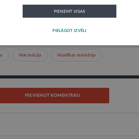
PIEŅEMT VISAS
PIELĀGOT IZVĒLI
Mākslīgais intelekts
Veselības aprūpe
Ārsti
ba
Vakcinācija
Veselības ministrija
PIEVIENOT KOMENTĀRU