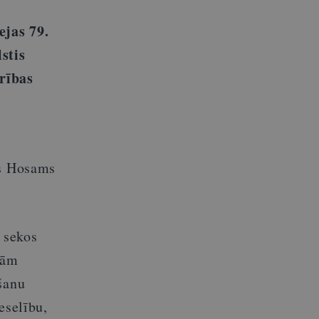
ejas 79.
stis
urības
rs Hosams
 sekos
jām
šanu
eselību,