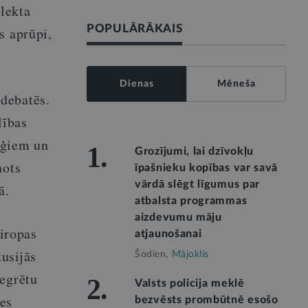
elekta
POPULĀRĀKAIS
s aprūpi,
Dienas
Mēneša
debatēs.
lības
lēģiem un
1.
Grozījumi, lai dzīvokļu
nots
īpašnieku kopības var savā
vārdā slēgt līgumus par
ā.
atbalsta programmas
aizdevumu māju
Eiropas
atjaunošanai
usijās
Šodien,
Mājoklis
tegrētu
2.
Valsts policija meklē
pes
bezvēsts prombūtnē esošo