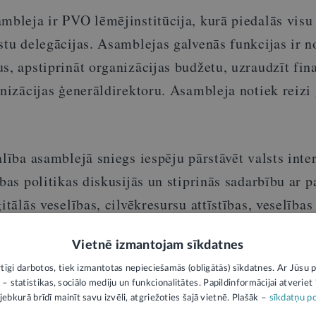
mbleja ir PVO lēmējinstitūcija, kurā piedalās visu
stu delegācijas. Asamblejas galvenās funkcijas ir n
s, apstiprināt organizācijas budžetu, uzraudzīt fin
anizācijas ģenerāldirektoru. Asambleja notiek reizi
alība asamblejā sniegs iespēju pārstāvēt valsts inte
ības politikas diskusijās un stiprinās sadarbību ar 
itālās veselības, cilvēkresursu attīstības, veselība
umos.
Vietnē izmantojam sīkdatnes
rtīgi darbotos, tiek izmantotas nepieciešamās (obligātās) sīkdatnes. Ar Jūsu p
ks paziņojums un neatspoguļo LV portāla viedokli. Par tās saturu atbild ie
 – statistikas, sociālo mediju un funkcionalitātes. Papildinformācijai atveriet "
jebkurā brīdī mainīt savu izvēli, atgriežoties šajā vietnē. Plašāk –
sīkdatņu po