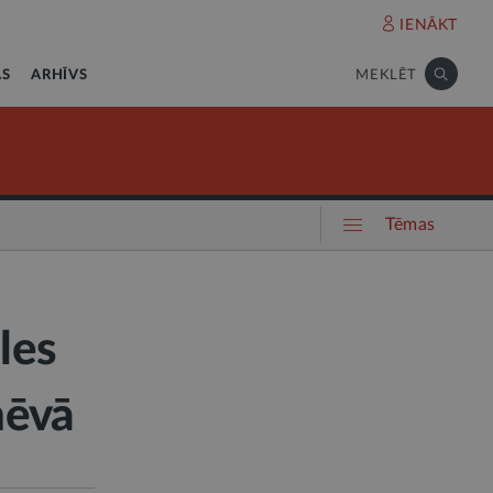
IENĀKT
AS
ARHĪVS
MEKLĒT
Tēmas
les
nēvā