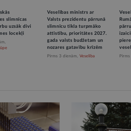
iskās
Veselības ministrs ar
Vesel
es slimnīcas
Valsts prezidentu pārrunā
Rumā
bu uzsāk divi
slimnīcu tīkla turpmāko
pārr
mes locekļi
attīstību, prioritātes 2027.
izai
gada valsts budžetam un
pier
ām,
nozares gatavību krīzēm
vese
rūpe
Pirms 3 dienām,
Veselība
Pirms