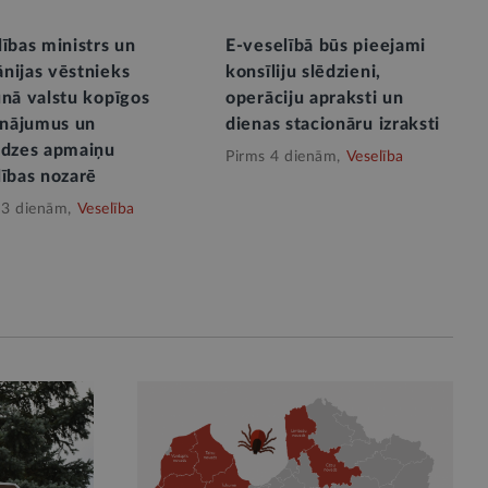
ības ministrs un
E-veselībā būs pieejami
nijas vēstnieks
konsīliju slēdzieni,
unā valstu kopīgos
operāciju apraksti un
cinājumus un
dienas stacionāru izraksti
edzes apmaiņu
Pirms 4 dienām,
Veselība
lības nozarē
 3 dienām,
Veselība