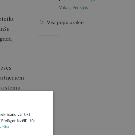
Vakar,
Pensijas
oteikt
Visi populārākie
anšu
 gadā
reses
partneriem
s sistēmu
iekrišanu var tikt
sūtītājs.
Pielāgot izvēli". Jūs
litikā
.