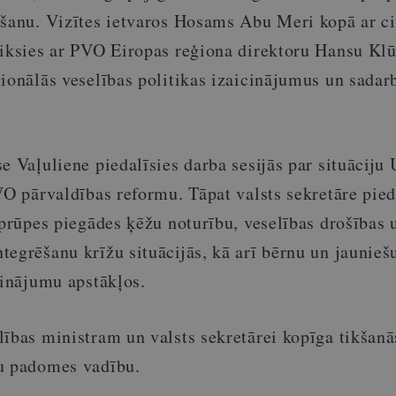
āšanu. Vizītes ietvaros Hosams Abu Meri kopā ar ci
tiksies ar PVO Eiropas reģiona direktoru Hansu Klūg
ionālās veselības politikas izaicinājumus un sadar
e Vaļuliene piedalīsies darba sesijās par situāciju
VO pārvaldības reformu. Tāpat valsts sekretāre pied
aprūpes piegādes ķēžu noturību, veselības drošības 
egrēšanu krīžu situācijās, kā arī bērnu un jaunieš
cinājumu apstākļos.
lības ministram un valsts sekretārei kopīga tikšanā
u padomes vadību.