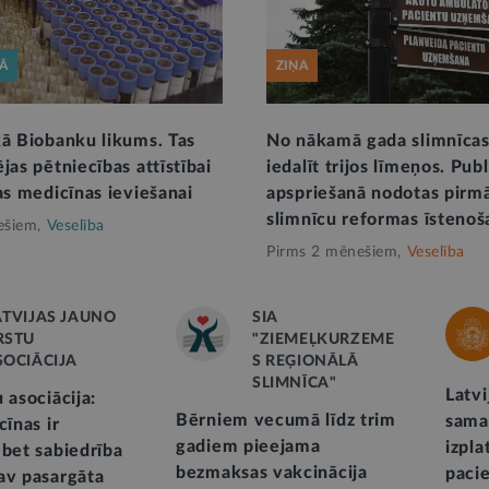
KĀ
ZIŅA
kā Biobanku likums. Tas
No nākamā gada slimnīcas
jas pētniecības attīstībai
iedalīt trijos līmeņos. Pub
as medicīnas ieviešanai
apspriešanā nodotas pirmā
slimnīcu reformas īstenoš
ešiem,
Veselība
Pirms 2 mēnešiem,
Veselība
ATVIJAS JAUNO
SIA
RSTU
"ZIEMEĻKURZEME
SOCIĀCIJA
S REĢIONĀLĀ
SLIMNĪCA"
Latvi
 asociācija:
Bērniem vecumā līdz trim
samaz
cīnas ir
gadiem pieejama
izpla
 bet sabiedrība
bezmaksas vakcinācija
pacie
av pasargāta