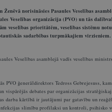
am Ženēvā norisināsies Pasaules Veselības asambl
les Veselības organizācija (PVO) un tās dalībval
jām veselības prioritātēm, veselības sistēmu not
ptautiskās sadarbības turpmākajiem virzieniem.
asaules Veselības asamblejā vadīs veselības minist
ās PVO ģenerāldirektors Tedross Gebrejesuss, kam
un vispārējās debates par organizācijas stratēģiska
as darba kārtībā ir jautājumi par gatavību un reaģē
infekcijas slimību profilaksi un kontroli, psihisko v