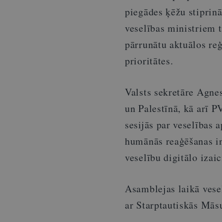
piegādes ķēžu stiprin
veselības ministriem 
pārrunātu aktuālos reģ
prioritātes.
Valsts sekretāre Agnes
un Palestīnā, kā arī P
sesijās par veselības 
humānās reaģēšanas int
veselību digitālo izai
Asamblejas laikā vese
ar Starptautiskās Mās