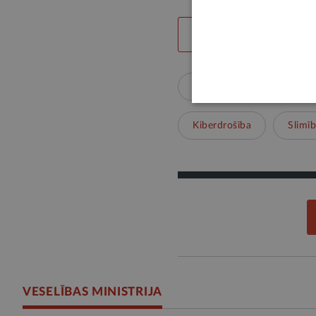
LABS SATURS
Veselība
Drošība
Kiberdrošība
Slimī
VESELĪBAS MINISTRIJA