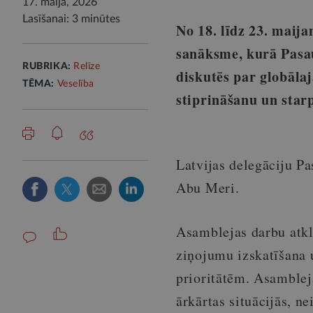
17. maijā, 2026
Lasīšanai: 3 minūtes
No 18. līdz 23. maij
sanāksme, kurā Pasau
RUBRIKA:
Relīze
diskutēs par globāla
TĒMA:
Veselība
stiprināšanu un star
Latvijas delegāciju P
Abu Meri.
Asamblejas darbu atkl
ziņojumu izskatīšana 
prioritātēm. Asamblej
ārkārtas situācijās, ne