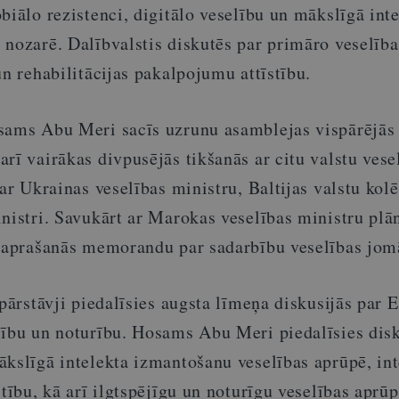
biālo rezistenci, digitālo veselību un mākslīgā int
nozarē. Dalībvalstis diskutēs par primāro veselība
un rehabilitācijas pakalpojumu attīstību.
sams Abu Meri sacīs uzrunu asamblejas vispārējās 
rī vairākas divpusējās tikšanās ar citu valstu vese
 ar Ukrainas veselības ministru, Baltijas valstu ko
nistri. Savukārt ar Marokas veselības ministru plā
 Saprašanās memorandu par sadarbību veselības jom
 pārstāvji piedalīsies augsta līmeņa diskusijās par 
šību un noturību. Hosams Abu Meri piedalīsies disk
ākslīgā intelekta izmantošanu veselības aprūpē, in
stību, kā arī ilgtspējīgu un noturīgu veselības aprū