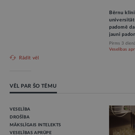
Bērnu klīn
universitāt
padomē dar
jauni pado
Pirms 3 dien
Veselības ap
Rādīt vēl
VĒL PAR ŠO TĒMU
VESELĪBA
DROŠĪBA
MĀKSLĪGAIS INTELEKTS
VESELĪBAS APRŪPE