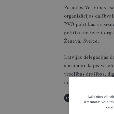
Pasaules Veselības asa
organizācijas dalībval
PVO politikas virzienu
politiku un iecelt org
Ženēvā, Šveicē.
Latvijas delegācijas d
starptautiskajās vesel
veselības drošības, dig
noturības u. c. jautāj
Lai vietne pilnvē
Šī informācija ir publis
izmantotas vēl citas
Publicēšanas noteikumi
varat 