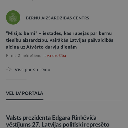
BĒRNU AIZSARDZĪBAS CENTRS
“Misija: bērni” – iestādes, kas rūpējas par bērnu
tiesību aizsardzību, vairākās Latvijas pašvaldībās
aicina uz Atvērto durvju dienām
Pirms 2 mēnešiem,
Tava drošība
Viss par šo tēmu
VĒL LV PORTĀLĀ
AMATPERSONAS RUNA
Valsts prezidenta Edgara Rinkēviča
vēstījums 27. Latvijas politiski represēto