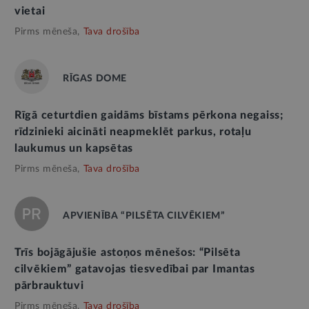
vietai
Pirms mēneša,
Tava drošība
RĪGAS DOME
Rīgā ceturtdien gaidāms bīstams pērkona negaiss;
rīdzinieki aicināti neapmeklēt parkus, rotaļu
laukumus un kapsētas
Pirms mēneša,
Tava drošība
APVIENĪBA “PILSĒTA CILVĒKIEM”
Trīs bojāgājušie astoņos mēnešos: “Pilsēta
cilvēkiem” gatavojas tiesvedībai par Imantas
pārbrauktuvi
Pirms mēneša,
Tava drošība