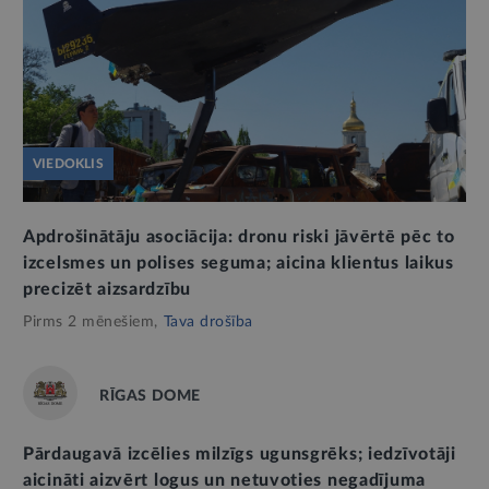
VIEDOKLIS
Apdrošinātāju asociācija: dronu riski jāvērtē pēc to
izcelsmes un polises seguma; aicina klientus laikus
precizēt aizsardzību
Pirms 2 mēnešiem,
Tava drošība
RĪGAS DOME
Pārdaugavā izcēlies milzīgs ugunsgrēks; iedzīvotāji
aicināti aizvērt logus un netuvoties negadījuma