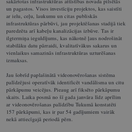
sakārtotas infrastruktūras attīstības novada pilsētās
un pagastos. Visos investīciju projektos, kas saistīti
ar ielu, ceļu, laukumu un citas publiskās
infrastruktūras pārbūvi, jau projektēšanas stadijā tiek
paredzēta arī kabeļu kanalizācijas izbūve. Tas ir
ilgtermiņa ieguldījums, kas nākotnē ļaus nodrošināt
stabilāku datu pārraidi, kvalitatīvākus sakarus un
vienlaikus samazinās infrastruktūras uzturēšanas
izmaksas.
Jau šobrīd paplašinātā videonovērošanas sistēma
palīdzējusi operatīvāk identificēt vandālisma un citu
pārkāpumu veicējus. Pieaug arī fiksēto pārkāpumu
skaits. Laika posmā no šī gada janvāra līdz aprīlim
ar videonovērošanas palīdzību Tukumā konstatēti
157 pārkāpumi, kas ir par 54 gadījumiem vairāk
nekā attiecīgajā periodā pērn.