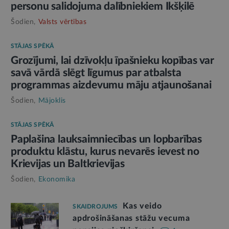
personu salidojuma dalībniekiem Ikšķilē
Šodien,
Valsts vērtības
STĀJAS SPĒKĀ
Grozījumi, lai dzīvokļu īpašnieku kopības var
savā vārdā slēgt līgumus par atbalsta
programmas aizdevumu māju atjaunošanai
Šodien,
Mājoklis
STĀJAS SPĒKĀ
Paplašina lauksaimniecības un lopbarības
produktu klāstu, kurus nevarēs ievest no
Krievijas un Baltkrievijas
Šodien,
Ekonomika
Kas veido
SKAIDROJUMS
apdrošināšanas stāžu vecuma