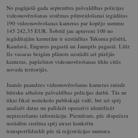
No pagājušā gada septembra pašvaldības policijas
videonovērošanas sistēmas pilnveidošanai iegādātas
190 videonovērošanas kameras par kopējo summu
145 242,35 EUR. Šobrīd jau aptuveni 100 no
iegādātajām kamerām ir uzstādītas Tukuma pilsētā,
Kandavā, Engures pagastā un Jaunpils pagastā. Līdz
šīs vasaras beigām plānots uzstādīt arī pārējās
kameras, paplašinot videonovērošanas tīklu citās
novada teritorijās.
Jaunās paaudzes videonovērošanas kameras sniedz
būtisku atbalstu pašvaldības policijas darbā. Tās ne
tikai fiksē notiekošo publiskajā vidē, bet arī spēj
analizēt datus un palīdzēt operatīvi identificēt
nepieciešamo informāciju. Piemēram, pēc dispečera
norādēm sistēma spēj atrast konkrētu
transportlīdzekli pēc tā reģistrācijas numura.