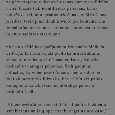
Ar pārvietojamo videonovērošanas kameru palīdzību
arvien biežāk tiek identificētas personas, kuras
neievēro atkritumu apsaimniekošanas un šķirošanas
prasības, tostarp neatļauti novieto pie konteineriem
lielgabarīta atkritumus, nolietotas automašīnu riepas
un citus sadzīves atkritumus.
Viens no pēdējiem gadījumiem konstatēts Mālkalna
teritorijā, kur tika bojāta publiskā infrastruktūra.
Izmantojot videonovērošanas ierakstus, izdevās
noskaidrot vainīgās personas. Šādi gadījumi
apliecina, ka videonovērošanas sistēma kalpo ne
tikai kā preventīvs līdzeklis, bet arī būtiski palīdz
pārkāpumu izmeklēšanā un atbildīgo personu
noskaidrošanā.
“Videonovērošanas ieraksti būtiski palīdz incidentu
izmeklēšanā un ļauj operatīvāk reaģēt uz notikušo,”