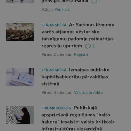
pensijas piešķiršanai
1
Vakar,
Pensijas
Ar Saeimas lēmumu
STĀJAS SPĒKĀ
varēs atjaunot vēsturisko
taisnīgumu padomju psihiatrijas
represiju upuriem
1
Pirms 2 dienām,
Reģistri
Izmaiņas publisko
STĀJAS SPĒKĀ
kapitālsabiedrību pārvaldības
sistēmā
Pirms 3 dienām,
Valsts pārvalde
Publiskajā
LIKUMPROJEKTS
apspriešanā regulējums “balto
hakeru” iesaistei valsts kritiskās
infrastruktūras aizsardzībā