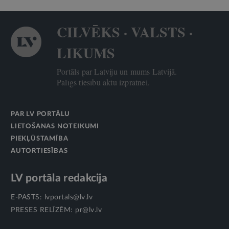
CILVĒKS · VALSTS ·
LIKUMS
Portāls par Latviju un mums Latvijā.
Palīgs tiesību aktu izpratnei.
PAR LV PORTĀLU
LIETOŠANAS NOTEIKUMI
PIEKĻŪSTAMĪBA
AUTORTIESĪBAS
LV portāla redakcija
E-PASTS:
lvportals@lv.lv
PRESES RELĪZĒM:
pr@lv.lv