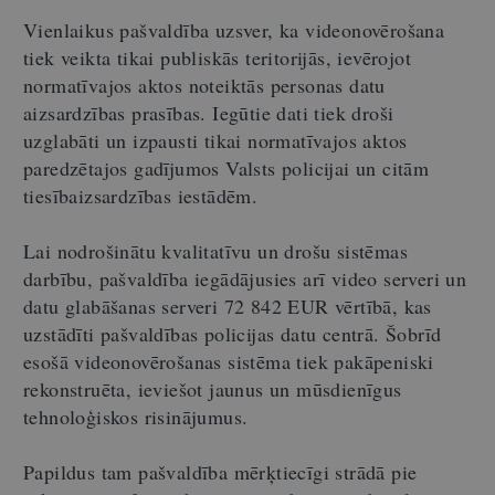
Vienlaikus pašvaldība uzsver, ka videonovērošana
tiek veikta tikai publiskās teritorijās, ievērojot
normatīvajos aktos noteiktās personas datu
aizsardzības prasības. Iegūtie dati tiek droši
uzglabāti un izpausti tikai normatīvajos aktos
paredzētajos gadījumos Valsts policijai un citām
tiesībaizsardzības iestādēm.
Lai nodrošinātu kvalitatīvu un drošu sistēmas
darbību, pašvaldība iegādājusies arī video serveri un
datu glabāšanas serveri 72 842 EUR vērtībā, kas
uzstādīti pašvaldības policijas datu centrā. Šobrīd
esošā videonovērošanas sistēma tiek pakāpeniski
rekonstruēta, ieviešot jaunus un mūsdienīgus
tehnoloģiskos risinājumus.
Papildus tam pašvaldība mērķtiecīgi strādā pie