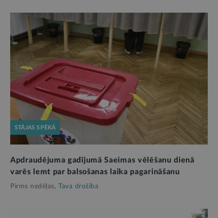
STĀJAS SPĒKĀ
Apdraudējuma gadījumā Saeimas vēlēšanu dienā
varēs lemt par balsošanas laika pagarināšanu
Pirms nedēļas,
Tava drošība