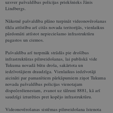
uzsver pašvaldības policijas priekšnieks Jānis
Lindbergs.
Nākotnē pašvaldība plāno turpināt videonovērošanas
tīkla attīstību arī citās novada teritorijās, vienlaikus
pārdomāti attīstot nepieciešamo infrastruktūru
pagastos un ciemos.
Pašvaldība arī turpmāk strādās pie drošības
infrastruktūras pilnveidošanas, lai publiskā vide
Tukuma novadā būtu droša, sakārtota un
iedzīvotājiem draudzīga. Vienlaikus iedzīvotāji
aicināti par pamanītiem pārkāpumiem ziņot Tukuma
novada pašvaldības policijas vienotajam
dispečerdienestam, zvanot uz tālruni 8881, kā arī
saudzīgi izturēties pret kopējo infrastruktūru.
Videonovērošanas sistēmas pilnveidošana īstenota