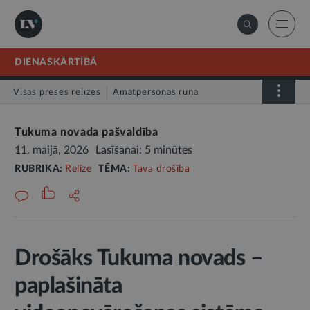
DIENASKĀRTĪBĀ
Visas preses relīzes
Amatpersonas runa
Atklātā vēstule
Relīze
Tukuma novada pašvaldība
11. maijā, 2026
Lasīšanai: 5 minūtes
RUBRIKA:
Relīze
TĒMA:
Tava drošība
Drošāks Tukuma novads –
paplašināta