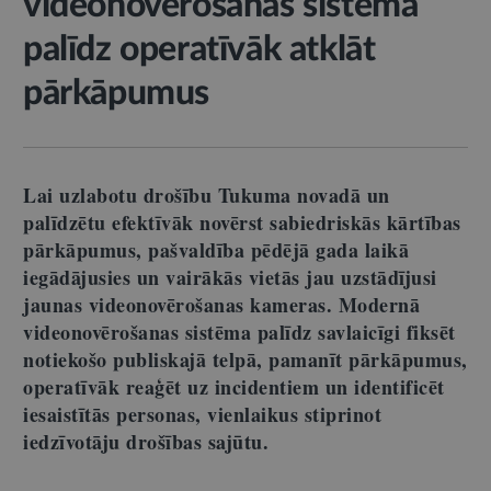
videonovērošanas sistēma
palīdz operatīvāk atklāt
pārkāpumus
Lai uzlabotu drošību Tukuma novadā un
palīdzētu efektīvāk novērst sabiedriskās kārtības
pārkāpumus, pašvaldība pēdējā gada laikā
iegādājusies un vairākās vietās jau uzstādījusi
jaunas videonovērošanas kameras. Modernā
videonovērošanas sistēma palīdz savlaicīgi fiksēt
notiekošo publiskajā telpā, pamanīt pārkāpumus,
operatīvāk reaģēt uz incidentiem un identificēt
iesaistītās personas, vienlaikus stiprinot
iedzīvotāju drošības sajūtu.