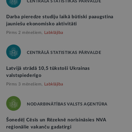
CENTRĀLĀ STATISTIKAS PĀRVALDE
Darba pieredze studiju laikā būtiski paaugstina
jauniešu ekonomisko aktivitāti
Pirms 2 mēnešiem,
Labklājība
CENTRĀLĀ STATISTIKAS PĀRVALDE
Latvijā strādā 10,5 tūkstoši Ukrainas
valstspiederīgo
Pirms 3 mēnešiem,
Labklājība
NODARBINĀTĪBAS VALSTS AĢENTŪRA
Šonedēļ Cēsīs un Rēzeknē norisināsies NVA
reģionālie vakanču gadatirgi