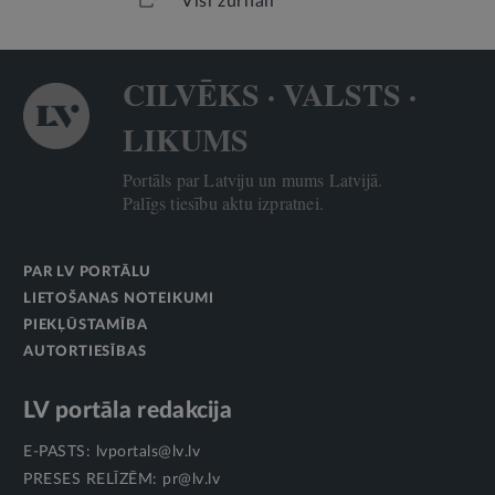
Visi žurnāli
CILVĒKS · VALSTS ·
LIKUMS
Portāls par Latviju un mums Latvijā.
Palīgs tiesību aktu izpratnei.
PAR LV PORTĀLU
LIETOŠANAS NOTEIKUMI
PIEKĻŪSTAMĪBA
AUTORTIESĪBAS
LV portāla redakcija
E-PASTS:
lvportals@lv.lv
PRESES RELĪZĒM:
pr@lv.lv