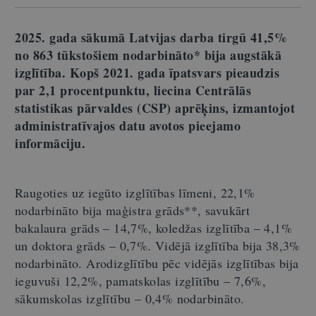
2025. gada sākumā Latvijas darba tirgū
41,5%
no 863 tūkstošiem nodarbināto* bija augstākā
izglītība. Kopš 2021. gada īpatsvars pieaudzis
par 2,1 procentpunktu, liecina Centrālās
statistikas pārvaldes (CSP) aprēķins, izmantojot
administratīvajos datu avotos pieejamo
informāciju.
Raugoties uz iegūto izglītības līmeni, 22,1%
nodarbināto bija maģistra grāds**, savukārt
bakalaura grāds – 14,7%, koledžas izglītība – 4,1%
un doktora grāds – 0,7%. Vidējā izglītība bija 38,3%
nodarbināto. Arodizglītību pēc vidējās izglītības bija
ieguvuši 12,2%, pamatskolas izglītību – 7,6%,
sākumskolas izglītību – 0,4% nodarbināto.