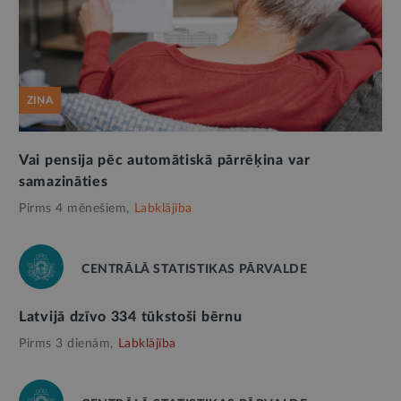
ZIŅA
Vai pensija pēc automātiskā pārrēķina var
samazināties
Pirms 4 mēnešiem,
Labklājība
CENTRĀLĀ STATISTIKAS PĀRVALDE
Latvijā dzīvo 334 tūkstoši bērnu
Pirms 3 dienām,
Labklājība