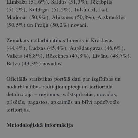
Limbažu (51,6%), Saldus (51,3%), Jēkabpils
(51,2%), Kuldīgas (51,2%), Talsu (51,1%),
Madonas (50,9%), Alūksnes (50,8%), Aizkraukles
(50,5%) un Preiļu (50,2%) novadi.
Zemākais nodarbinātības līmenis ir Krāslavas
(44,4%), Ludzas (45,4%), Augšdaugavas (46,6%),
Valkas (46,8%), Rēzeknes (47,8%), Līvānu (48,7%),
Balvu (49,3%) novados.
Oficiālās statistikas portālā dati par izglītības un
nodarbinātības rādītājiem pieejami teritoriālā
detalizācijā – reģionos, valstspilsētās, novados,
pilsētās, pagastos, apkaimēs un blīvi apdzīvotās
teritorijās.
Metodoloģiskā informācija