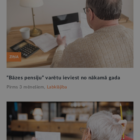
ZIŅA
“Bāzes pensiju” varētu ieviest no nākamā gada
Pirms 3 mēnešiem,
Labklājība