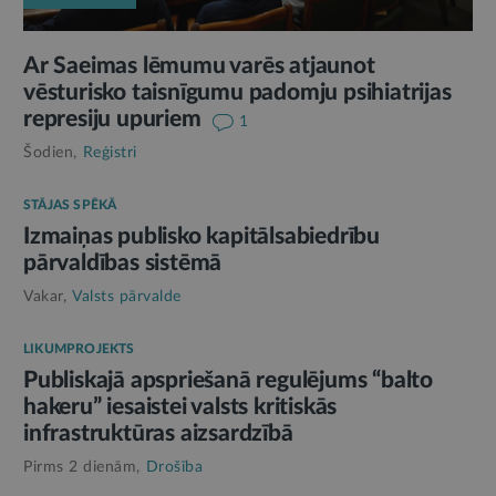
Ar Saeimas lēmumu varēs atjaunot
vēsturisko taisnīgumu padomju psihiatrijas
represiju upuriem
1
Šodien,
Reģistri
STĀJAS SPĒKĀ
Izmaiņas publisko kapitālsabiedrību
pārvaldības sistēmā
Vakar,
Valsts pārvalde
LIKUMPROJEKTS
Publiskajā apspriešanā regulējums “balto
hakeru” iesaistei valsts kritiskās
infrastruktūras aizsardzībā
Pirms 2 dienām,
Drošība