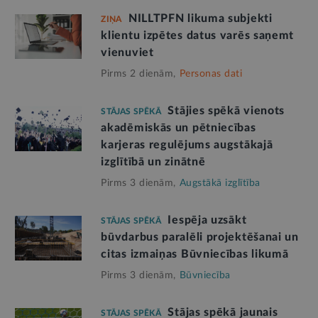
NILLTPFN likuma subjekti
ZIŅA
klientu izpētes datus varēs saņemt
vienuviet
Pirms 2 dienām,
Personas dati
Stājies spēkā vienots
STĀJAS SPĒKĀ
akadēmiskās un pētniecības
karjeras regulējums augstākajā
izglītībā un zinātnē
Pirms 3 dienām,
Augstākā izglītība
Iespēja uzsākt
STĀJAS SPĒKĀ
būvdarbus paralēli projektēšanai un
citas izmaiņas Būvniecības likumā
Pirms 3 dienām,
Būvniecība
Stājas spēkā jaunais
STĀJAS SPĒKĀ