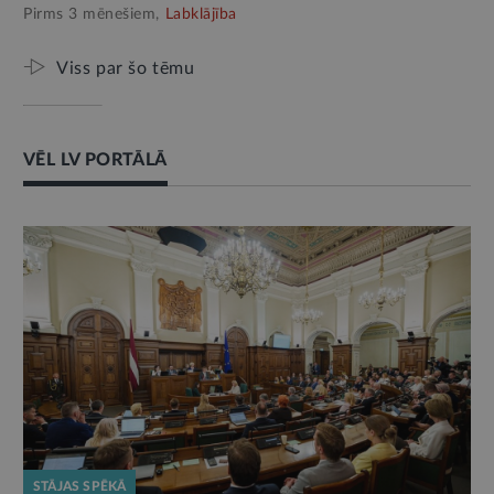
Pirms 3 mēnešiem,
Labklājība
Viss par šo tēmu
VĒL LV PORTĀLĀ
STĀJAS SPĒKĀ