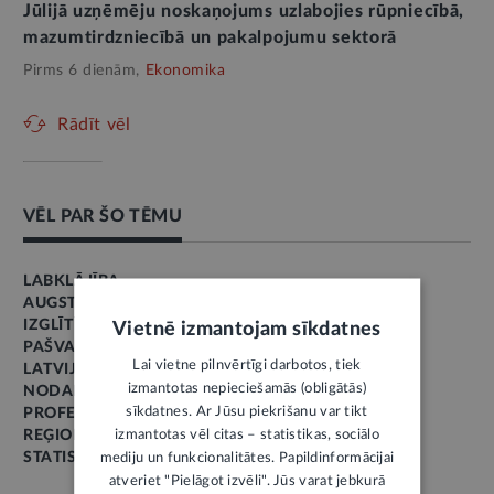
Jūlijā uzņēmēju noskaņojums uzlabojies rūpniecībā,
mazumtirdzniecībā un pakalpojumu sektorā
Pirms 6 dienām,
Ekonomika
Rādīt vēl
VĒL PAR ŠO TĒMU
LABKLĀJĪBA
AUGSTĀKĀ IZGLĪTĪBA
IZGLĪTĪBA
Vietnē izmantojam sīkdatnes
PAŠVALDĪBAS
Lai vietne pilnvērtīgi darbotos, tiek
LATVIJA SKAITĻOS
izmantotas nepieciešamās (obligātās)
NODARBINĀTĪBA
sīkdatnes. Ar Jūsu piekrišanu var tikt
PROFESIONĀLĀ IZGLĪTĪBA
izmantotas vēl citas – statistikas, sociālo
REĢIONU ATTĪSTĪBA
STATISTIKA
mediju un funkcionalitātes. Papildinformācijai
atveriet "Pielāgot izvēli". Jūs varat jebkurā