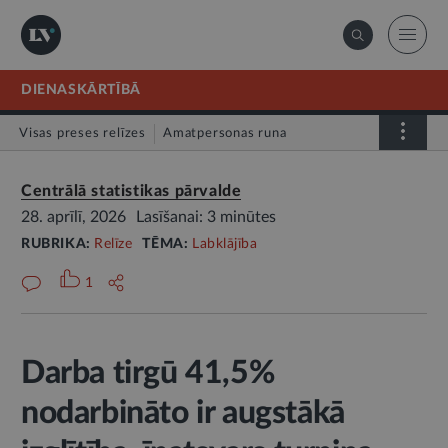
DIENASKĀRTĪBĀ
Visas preses relīzes
Amatpersonas runa
Atklātā vēstule
Relīze
Centrālā statistikas pārvalde
28. aprīlī, 2026
Lasīšanai: 3 minūtes
RUBRIKA:
Relīze
TĒMA:
Labklājība
1
Darba tirgū 41,5%
nodarbināto ir augstākā