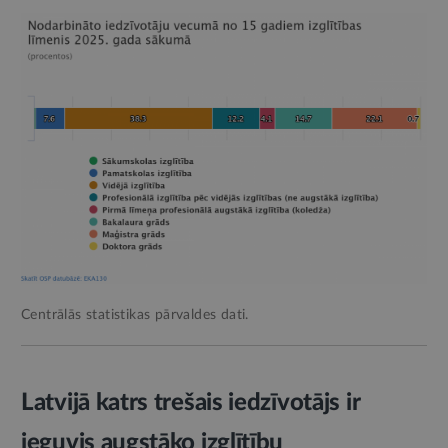
Centrālās statistikas pārvaldes dati.
Latvijā katrs trešais iedzīvotājs ir
ieguvis augstāko izglītību