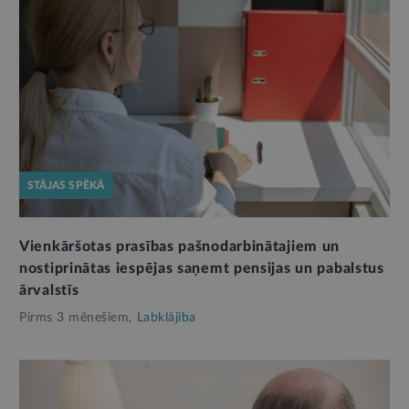
STĀJAS SPĒKĀ
Vienkāršotas prasības pašnodarbinātajiem un
nostiprinātas iespējas saņemt pensijas un pabalstus
ārvalstīs
Pirms 3 mēnešiem,
Labklājība