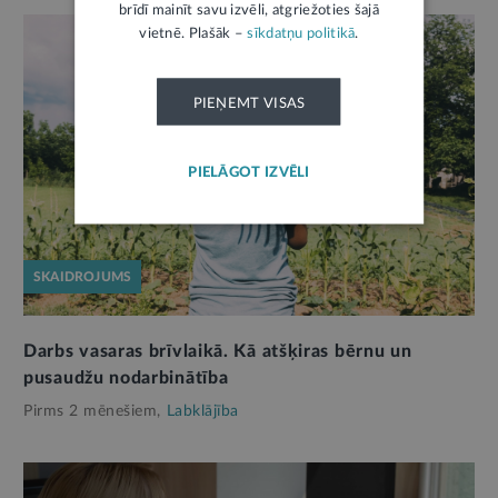
brīdī mainīt savu izvēli, atgriežoties šajā
vietnē. Plašāk –
sīkdatņu politikā
.
PIEŅEMT VISAS
PIELĀGOT IZVĒLI
SKAIDROJUMS
Darbs vasaras brīvlaikā. Kā atšķiras bērnu un
pusaudžu nodarbinātība
Pirms 2 mēnešiem,
Labklājība