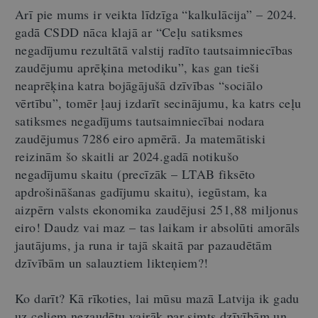
Arī pie mums ir veikta līdzīga “kalkulācija” – 2024.
gadā CSDD nāca klajā ar “Ceļu satiksmes
negadījumu rezultātā valstij radīto tautsaimniecības
zaudējumu aprēķina metodiku”, kas gan tieši
neaprēķina katra bojāgājušā dzīvības “sociālo
vērtību”, tomēr ļauj izdarīt secinājumu, ka katrs ceļu
satiksmes negadījums tautsaimniecībai nodara
zaudējumus 7286 eiro apmērā. Ja matemātiski
reizinām šo skaitli ar 2024.gadā notikušo
negadījumu skaitu (precīzāk – LTAB fiksēto
apdrošināšanas gadījumu skaitu), iegūstam, ka
aizpērn valsts ekonomika zaudējusi 251,88 miljonus
eiro! Daudz vai maz – tas laikam ir absolūti amorāls
jautājums, ja runa ir tajā skaitā par pazaudētām
dzīvībām un salauztiem likteņiem?!
Ko darīt? Kā rīkoties, lai mūsu mazā Latvija ik gadu
uz ceļiem nezaudētu vairāk par simts dzīvībām un