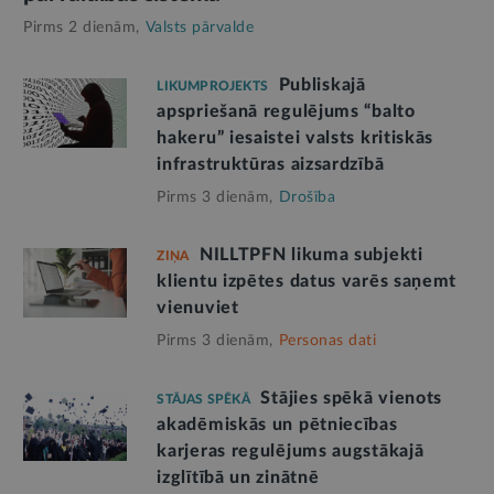
Pirms 2 dienām,
Valsts pārvalde
Publiskajā
LIKUMPROJEKTS
apspriešanā regulējums “balto
hakeru” iesaistei valsts kritiskās
infrastruktūras aizsardzībā
Pirms 3 dienām,
Drošība
NILLTPFN likuma subjekti
ZIŅA
klientu izpētes datus varēs saņemt
vienuviet
Pirms 3 dienām,
Personas dati
Stājies spēkā vienots
STĀJAS SPĒKĀ
akadēmiskās un pētniecības
karjeras regulējums augstākajā
izglītībā un zinātnē