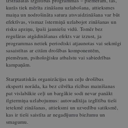
izstrādātas izglītības programmas – piemēram, tās,
kurās tiek mērīta zināšanu uzlabošana, attieksmes
maiņa un nodrošināta satura atsvaidzināšana var būt
efektīvas, vismaz īstermiņā uzlabojot zināšanas un
risku apziņu, īpaši jauniešu vidū. Tomēr bez
regulāras atgādināšanas efekts var izzust, ja
programmas netiek periodiski atjaunotas vai sekmīgi
sasaistītas ar citām drošības komponentēm,
piemēram, psiholoģisku atbalstu vai sabiedrības
kampaņām.
Starptautiskās organizācijas un ceļu drošības
eksperti norāda, ka bez cilvēka rīcības mainīšanas
pat vislabākie ceļi un bargākie sodi nevar panākt
ilgtermiņa uzlabojumus: autovadītāja izglītība tieši
ietekmē zināšanas, attieksmi un uzvedību satiksmē,
kas ir tieši saistīta ar negadījumu biežumu un
smagumu.