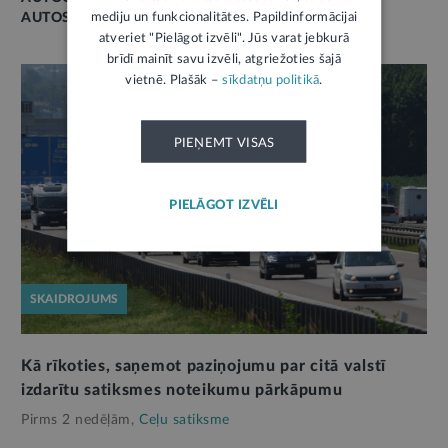
mediju un funkcionalitātes. Papildinformācijai
AUTOSATIKSME
atveriet "Pielāgot izvēli". Jūs varat jebkurā
brīdī mainīt savu izvēli, atgriežoties šajā
vietnē. Plašāk –
sīkdatņu politikā
.
PIEŅEMT VISAS
PIELĀGOT IZVĒLI
SKAIDROJUMS
Kā rīkoties, saņemot paziņojumu par citā valstī
izdarītu satiksmes noteikumu pārkāpumu
Pirms 2 nedēļām,
Ceļu satiksme