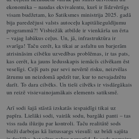
ekonomika – naudas ekvivalentu, kurš ir līdzvērtīgs
visam budžetam, ko Satiksmes ministrija 2025. gadā
bija paredzējusi valsts autoceļu kapitālieguldījumu
programmā?! Visbiežāk atbilde ir vienkārša un ērta
– vajag labākus ceļus. Un, jā, infrastruktūra ir
svarīga! Taču cerēt, ka tikai ar asfaltu un barjerām
atrisināsim cilvēku uzvedības problēmas, ir tas pats,
kas cerēt, ka jauns ledusskapis iemācīs cilvēkam ēst
veselīgi. Ceļš pats par sevi nevērtē risku, neizvēlas
ātrumu un neizdomā apdzīt tur, kur to nevajadzētu
darīt. To dara cilvēks. Un tieši cilvēks ir visdārgākais
un reizē visievainojamākais elements satiksmē.
Arī sodi šajā stāstā izskatās iespaidīgi tikai uz
papīra. Lielāki sodi, vairāk sodu, bargāki panti – tas
viss rada ilūziju par kontroli. Taču realitātē sods
bieži darbojas kā lietussargs viesulī: uz brīdi sajūta
ir drošāka, bet vētra nekur nepazūd. Ja sods nemaina