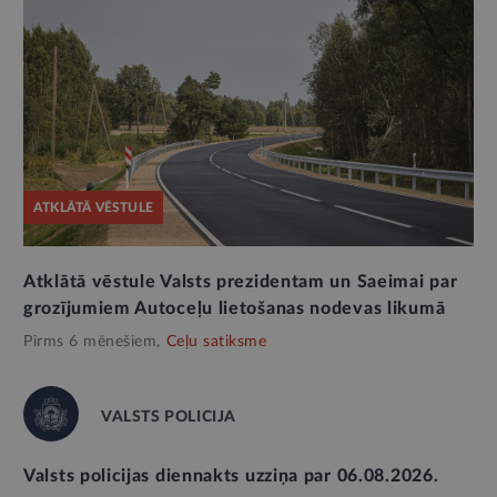
ATKLĀTĀ VĒSTULE
Atklātā vēstule Valsts prezidentam un Saeimai par
grozījumiem Autoceļu lietošanas nodevas likumā
Pirms 6 mēnešiem,
Ceļu satiksme
VALSTS POLICIJA
Valsts policijas diennakts uzziņa par 06.08.2026.