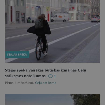
STĀJAS SPĒKĀ
Stājas spēkā vairākas būtiskas izmaiņas Ceļu
satiksmes noteikumos
1
Pirms 4 mēnešiem,
Ceļu satiksme