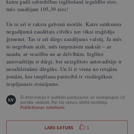
katru gadā sabiedrības izglītošanā ieguldīto eiro,
mēs zaudējam 105,39 eiro!
Un te arī ir raksta galvenā morāle. Katrs satiksmes
negadījumā zaudētais cilvēks nav tikai traģēdija
ģimenei. Tas ir arī dārgs zaudējums valstij. Ja mēs
to negribam atzīt, mēs turpināsim maksāt – ar
naudu, ar veselību un ar dzīvībām. Izglītot
autovadītāju ir dārgi, bet neizglītots autovadītājs ir
nesalīdzināmi dārgāks. Un šī ir viena no retajām
jomām, kur taupīšana patiesībā ir visdārgākais
iespējamais risinājums.
Šī informācija ir publisks paziņojums un neatspoguļo LV
portāla viedokli. Par tās saturu atbild iesūtītājs.
Publicēšanas noteikumi
LABS SATURS
1