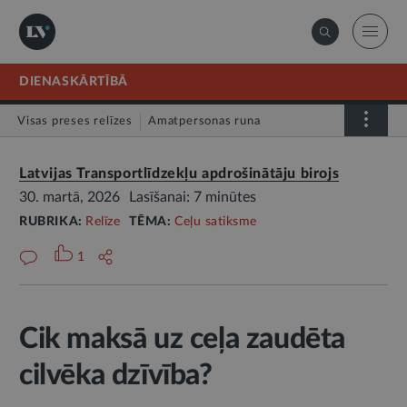
DIENASKĀRTĪBĀ
Visas preses relīzes
Amatpersonas runa
Atklātā vēstule
Relīze
Latvijas Transportlīdzekļu apdrošinātāju birojs
30. martā, 2026
Lasīšanai: 7 minūtes
RUBRIKA:
Relīze
TĒMA:
Ceļu satiksme
1
Cik maksā uz ceļa zaudēta
cilvēka dzīvība?