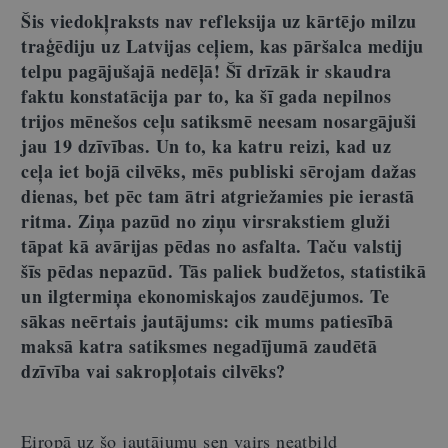
Šis viedokļraksts nav refleksija uz kārtējo milzu
traģēdiju uz Latvijas ceļiem, kas pāršalca mediju
telpu pagājušajā nedēļā! Šī drīzāk ir skaudra
faktu konstatācija par to, ka šī gada nepilnos
trijos mēnešos ceļu satiksmē neesam nosargājuši
jau 19 dzīvības. Un to, ka katru reizi, kad uz
ceļa iet bojā cilvēks, mēs publiski sērojam dažas
dienas, bet pēc tam ātri atgriežamies pie ierastā
ritma. Ziņa pazūd no ziņu virsrakstiem gluži
tāpat kā avārijas pēdas no asfalta. Taču valstij
šīs pēdas nepazūd. Tās paliek budžetos, statistikā
un ilgtermiņa ekonomiskajos zaudējumos. Te
sākas neērtais jautājums: cik mums patiesībā
maksā katra satiksmes negadījumā zaudētā
dzīvība vai sakropļotais cilvēks?
Eiropā uz šo jautājumu sen vairs neatbild