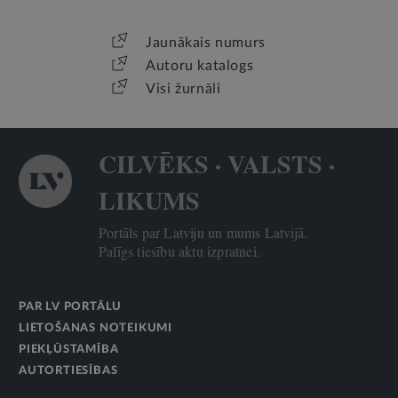
Jaunākais numurs
Autoru katalogs
Visi žurnāli
CILVĒKS · VALSTS ·
LIKUMS
Portāls par Latviju un mums Latvijā.
Palīgs tiesību aktu izpratnei.
PAR LV PORTĀLU
LIETOŠANAS NOTEIKUMI
PIEKĻŪSTAMĪBA
AUTORTIESĪBAS