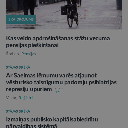
SKAIDROJUMS
Kas veido apdrošināšanas stāžu vecuma
pensijas piešķiršanai
Šodien,
Pensijas
STĀJAS SPĒKĀ
Ar Saeimas lēmumu varēs atjaunot
vēsturisko taisnīgumu padomju psihiatrijas
represiju upuriem
1
Vakar,
Reģistri
STĀJAS SPĒKĀ
Izmaiņas publisko kapitālsabiedrību
pārvaldības sistēmā