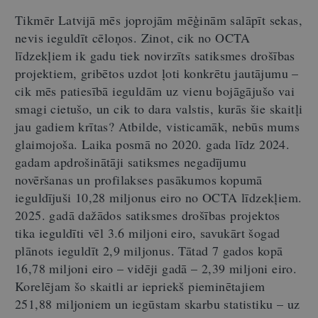
Tikmēr Latvijā mēs joprojām mēģinām salāpīt sekas,
nevis ieguldīt cēloņos. Zinot, cik no OCTA
līdzekļiem ik gadu tiek novirzīts satiksmes drošības
projektiem, gribētos uzdot ļoti konkrētu jautājumu –
cik mēs patiesībā ieguldām uz vienu bojāgājušo vai
smagi cietušo, un cik to dara valstis, kurās šie skaitļi
jau gadiem krītas? Atbilde, visticamāk, nebūs mums
glaimojoša. Laika posmā no 2020. gada līdz 2024.
gadam apdrošinātāji satiksmes negadījumu
novēršanas un profilakses pasākumos kopumā
ieguldījuši 10,28 miljonus eiro no OCTA līdzekļiem.
2025. gadā dažādos satiksmes drošības projektos
tika ieguldīti vēl 3.6 miljoni eiro, savukārt šogad
plānots ieguldīt 2,9 miljonus. Tātad 7 gados kopā
16,78 miljoni eiro – vidēji gadā – 2,39 miljoni eiro.
Korelējam šo skaitli ar iepriekš pieminētajiem
251,88 miljoniem un iegūstam skarbu statistiku – uz