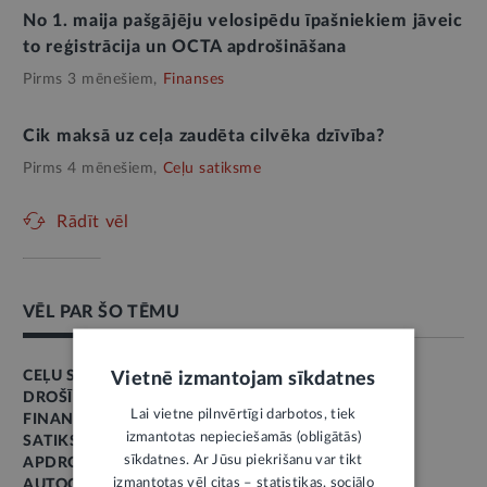
No 1. maija pašgājēju velosipēdu īpašniekiem jāveic
to reģistrācija un OCTA apdrošināšana
Pirms 3 mēnešiem,
Finanses
Cik maksā uz ceļa zaudēta cilvēka dzīvība?
Pirms 4 mēnešiem,
Ceļu satiksme
Rādīt vēl
VĒL PAR ŠO TĒMU
CEĻU SATIKSME
Vietnē izmantojam sīkdatnes
DROŠĪBA
Lai vietne pilnvērtīgi darbotos, tiek
FINANSES
izmantotas nepieciešamās (obligātās)
SATIKSME
sīkdatnes. Ar Jūsu piekrišanu var tikt
APDROŠINĀŠANA
izmantotas vēl citas – statistikas, sociālo
AUTOCEĻI, IELAS