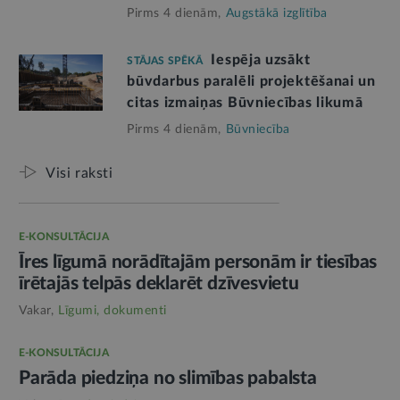
Pirms 4 dienām,
Augstākā izglītība
Iespēja uzsākt
STĀJAS SPĒKĀ
būvdarbus paralēli projektēšanai un
citas izmaiņas Būvniecības likumā
Pirms 4 dienām,
Būvniecība
Visi raksti
E-KONSULTĀCIJA
Īres līgumā norādītajām personām ir tiesības
īrētajās telpās deklarēt dzīvesvietu
Vakar,
Līgumi, dokumenti
E-KONSULTĀCIJA
Parāda piedziņa no slimības pabalsta