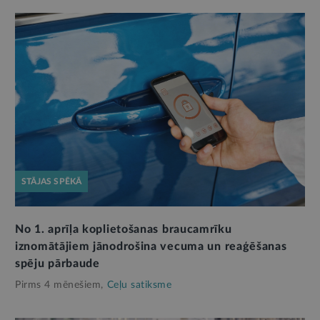
STĀJAS SPĒKĀ
No 1. aprīļa koplietošanas braucamrīku
iznomātājiem jānodrošina vecuma un reaģēšanas
spēju pārbaude
Pirms 4 mēnešiem,
Ceļu satiksme