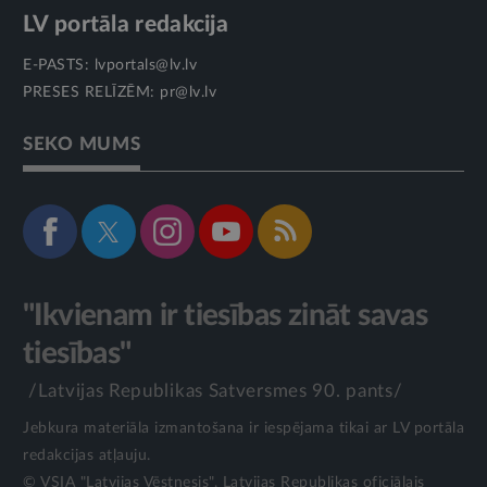
LV portāla redakcija
E-PASTS:
lvportals@lv.lv
PRESES RELĪZĒM:
pr@lv.lv
SEKO MUMS
"Ikvienam ir tiesības zināt savas
tiesības"
/Latvijas Republikas Satversmes 90. pants/
Jebkura materiāla izmantošana ir iespējama tikai ar LV portāla
redakcijas atļauju.
© VSIA "Latvijas Vēstnesis", Latvijas Republikas oficiālais