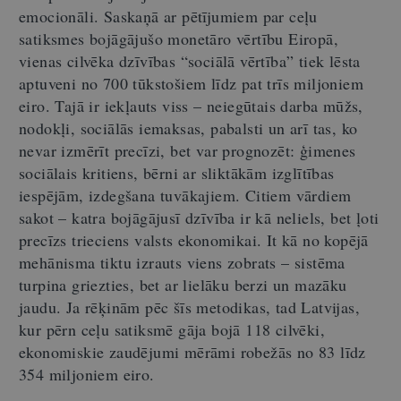
emocionāli. Saskaņā ar pētījumiem par ceļu
satiksmes bojāgājušo monetāro vērtību Eiropā,
vienas cilvēka dzīvības “sociālā vērtība” tiek lēsta
aptuveni no 700 tūkstošiem līdz pat trīs miljoniem
eiro. Tajā ir iekļauts viss – neiegūtais darba mūžs,
nodokļi, sociālās iemaksas, pabalsti un arī tas, ko
nevar izmērīt precīzi, bet var prognozēt: ģimenes
sociālais kritiens, bērni ar sliktākām izglītības
iespējām, izdegšana tuvākajiem. Citiem vārdiem
sakot – katra bojāgājusī dzīvība ir kā neliels, bet ļoti
precīzs trieciens valsts ekonomikai. It kā no kopējā
mehānisma tiktu izrauts viens zobrats – sistēma
turpina griezties, bet ar lielāku berzi un mazāku
jaudu. Ja rēķinām pēc šīs metodikas, tad Latvijas,
kur pērn ceļu satiksmē gāja bojā 118 cilvēki,
ekonomiskie zaudējumi mērāmi robežās no 83 līdz
354 miljoniem eiro.