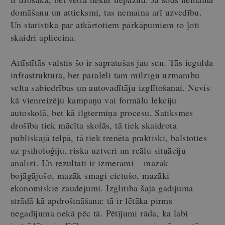
domāšanu un attieksmi, tas nemaina arī uzvedību.
Un statistika par atkārtotiem pārkāpumiem to ļoti
skaidri apliecina.
Attīstītās valstis šo ir sapratušas jau sen. Tās iegulda
infrastruktūrā, bet paralēli tam milzīgu uzmanību
velta sabiedrības un autovadītāju izglītošanai. Nevis
kā vienreizēju kampaņu vai formālu lekciju
autoskolā, bet kā ilgtermiņa procesu. Satiksmes
drošība tiek mācīta skolās, tā tiek skaidrota
publiskajā telpā, tā tiek trenēta praktiski, balstoties
uz psiholoģiju, riska uztveri un reālu situāciju
analīzi. Un rezultāti ir izmērāmi – mazāk
bojāgājušo, mazāk smagi cietušo, mazāki
ekonomiskie zaudējumi. Izglītība šajā gadījumā
strādā kā apdrošināšana: tā ir lētāka pirms
negadījuma nekā pēc tā. Pētījumi rāda, ka labi