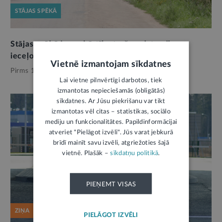
STĀJAS SPĒKĀ
Stājas spēkā jauna kārtība trešo valstu pilsoņu
ieceļošanai Latvijā
Vietnē izmantojam sīkdatnes
Pirms 11 mēnešiem,
Robežšķērsošana
Lai vietne pilnvērtīgi darbotos, tiek
izmantotas nepieciešamās (obligātās)
sīkdatnes. Ar Jūsu piekrišanu var tikt
izmantotas vēl citas – statistikas, sociālo
mediju un funkcionalitātes. Papildinformācijai
atveriet "Pielāgot izvēli". Jūs varat jebkurā
brīdī mainīt savu izvēli, atgriežoties šajā
vietnē. Plašāk –
sīkdatņu politikā
.
PIEŅEMT VISAS
ZIŅA
PIELĀGOT IZVĒLI