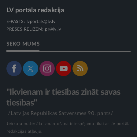
LV portāla redakcija
E-PASTS:
lvportals@lv.lv
PRESES RELĪZĒM:
pr@lv.lv
SEKO MUMS
"Ikvienam ir tiesības zināt savas
tiesības"
/Latvijas Republikas Satversmes 90. pants/
Jebkura materiāla izmantošana ir iespējama tikai ar LV portāla
redakcijas atļauju.