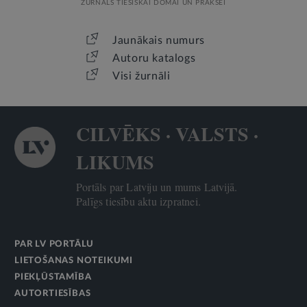
ŽURNĀLS TIESISKAI DOMAI UN PRAKSEI
Jaunākais numurs
Autoru katalogs
Visi žurnāli
CILVĒKS · VALSTS ·
LIKUMS
Portāls par Latviju un mums Latvijā.
Palīgs tiesību aktu izpratnei.
PAR LV PORTĀLU
LIETOŠANAS NOTEIKUMI
PIEKĻŪSTAMĪBA
AUTORTIESĪBAS