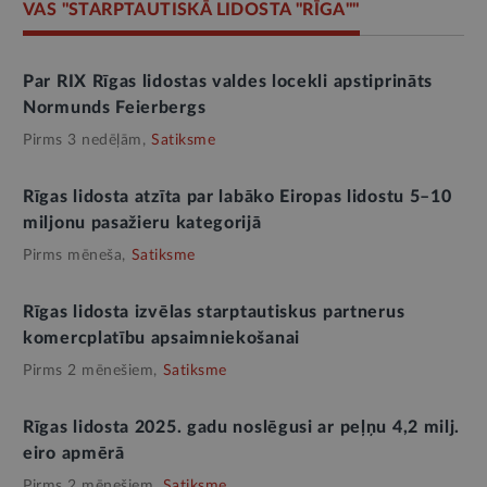
VAS "STARPTAUTISKĀ LIDOSTA "RĪGA""
Par RIX Rīgas lidostas valdes locekli apstiprināts
Normunds Feierbergs
Pirms 3 nedēļām,
Satiksme
Rīgas lidosta atzīta par labāko Eiropas lidostu 5–10
miljonu pasažieru kategorijā
Pirms mēneša,
Satiksme
Rīgas lidosta izvēlas starptautiskus partnerus
komercplatību apsaimniekošanai
Pirms 2 mēnešiem,
Satiksme
Rīgas lidosta 2025. gadu noslēgusi ar peļņu 4,2 milj.
eiro apmērā
Pirms 2 mēnešiem,
Satiksme