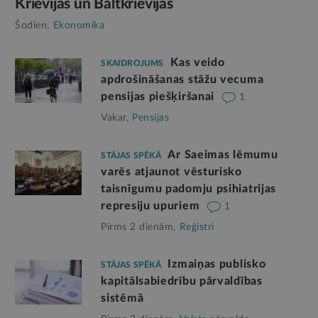
Krievijas un Baltkrievijas
Šodien,
Ekonomika
Kas veido
SKAIDROJUMS
apdrošināšanas stāžu vecuma
pensijas piešķiršanai
1
Vakar,
Pensijas
Ar Saeimas lēmumu
STĀJAS SPĒKĀ
varēs atjaunot vēsturisko
taisnīgumu padomju psihiatrijas
represiju upuriem
1
Pirms 2 dienām,
Reģistri
Izmaiņas publisko
STĀJAS SPĒKĀ
kapitālsabiedrību pārvaldības
sistēmā