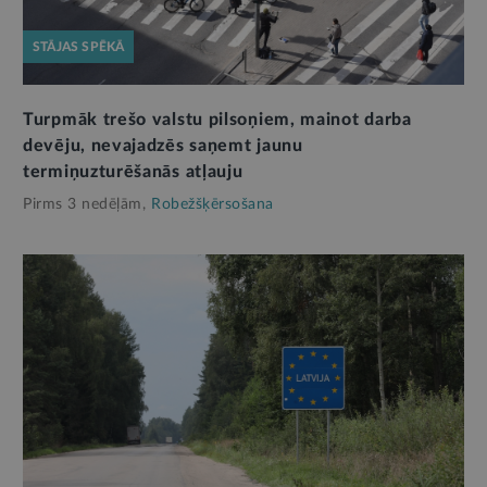
STĀJAS SPĒKĀ
Turpmāk trešo valstu pilsoņiem, mainot darba
devēju, nevajadzēs saņemt jaunu
termiņuzturēšanās atļauju
Pirms 3 nedēļām,
Robežšķērsošana