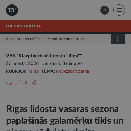
DIENASKĀRTĪBĀ
Visas preses relīzes
Amatpersonas runa
Atklātā vēstule
Relīze
VAS "Starptautiskā lidosta "Rīga""
26. martā, 2026
Lasīšanai: 3 minūtes
RUBRIKA:
Relīze
TĒMA:
Robežšķērsošana
2
Rīgas lidostā vasaras sezonā
paplašinās galamērķu tīkls un