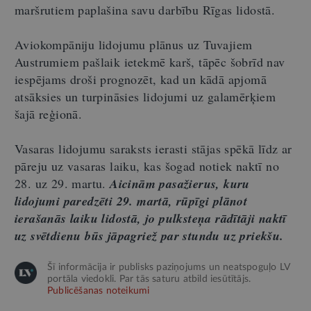
maršrutiem paplašina savu darbību Rīgas lidostā.
Aviokompāniju lidojumu plānus uz Tuvajiem
Austrumiem pašlaik ietekmē karš, tāpēc šobrīd nav
iespējams droši prognozēt, kad un kādā apjomā
atsāksies un turpināsies lidojumi uz galamērķiem
šajā reģionā.
Vasaras lidojumu saraksts ierasti stājas spēkā līdz ar
pāreju uz vasaras laiku, kas šogad notiek naktī no
28. uz 29. martu.
Aicinām pasažierus, kuru
lidojumi paredzēti 29. martā, rūpīgi plānot
ierašanās laiku lidostā, jo pulksteņa rādītāji naktī
uz svētdienu būs jāpagriež par stundu uz priekšu.
Šī informācija ir publisks paziņojums un neatspoguļo LV
portāla viedokli. Par tās saturu atbild iesūtītājs.
Publicēšanas noteikumi