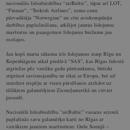
nacionālās lidsabiedrības “airBaltic”, tāpat arī LOT,
“Finnair”, “Turkish Airlines”, zemo cenu
pārvadātāja “Norwegian” un citu aviokompāniju
darbības paplašināšana, atklājot jaunus lidojumu
maršrutus un paaugstinot lidojumu biežumu jau
esošajos.
Jau kopš marta sākuma trīs lidojumus starp Rīgu un
Kopenhāgenu atkal piedāvā “SAS”, kas Rīgas lidostā
atgriežas pēc vairāku gadu pārtraukuma, būtiski
stiprinot savienojamību ne tikai ar Eiropu, bet arī
sniedzot iespēju ar vienu pārsēšanos aizlidot uz
tālākiem galamērķiem Ziemeļamerikā un citviet
pasaulē.
Nacionālā lidsabiedrība “airBaltic” vasaras sezonā
paplašinās savu galamērķu karti no Rīgas ar
vairākiem jauniem maršrutiem: Oulu Somijā –