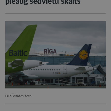
pieaug sēdvietu skaits
Publicitātes foto.