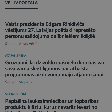
VĒL LV PORTĀLĀ
AMATPERSONAS RUNA
Valsts prezidenta Edgara Rinkēviča
vēstījums 27. Latvijas politiski represēto
personu salidojuma dalībniekiem Ikšķilē
Šodien,
Valsts vērtības
STĀJAS SPĒKĀ
Grozījumi, lai dzīvokļu īpašnieku kopības var
savā vārdā slēgt līgumus par atbalsta
programmas aizdevumu māju atjaunošanai
Šodien,
Mājoklis
STĀJAS SPĒKĀ
Paplašina lauksaimniecības un lopbarības
produktu klāstu, kurus nevarēs ievest no