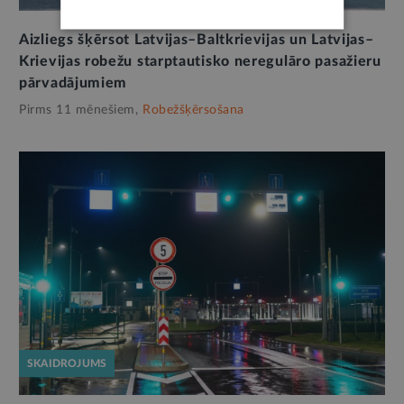
Aizliegs šķērsot Latvijas–Baltkrievijas un Latvijas–
Krievijas robežu starptautisko neregulāro pasažieru
pārvadājumiem
Pirms 11 mēnešiem,
Robežšķērsošana
SKAIDROJUMS