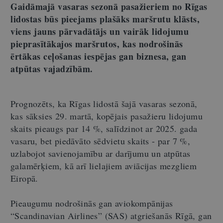
Gaidāmajā vasaras sezonā pasažieriem no Rīgas
lidostas būs pieejams plašāks maršrutu klāsts,
viens jauns pārvadātājs un vairāk lidojumu
pieprasītākajos maršrutos, kas nodrošinās
ērtākas ceļošanas iespējas gan biznesa, gan
atpūtas vajadzībām.
Prognozēts, ka Rīgas lidostā šajā vasaras sezonā,
kas sāksies 29. martā, kopējais pasažieru lidojumu
skaits pieaugs par 14 %, salīdzinot ar 2025. gada
vasaru, bet piedāvāto sēdvietu skaits - par 7 %,
uzlabojot savienojamību ar darījumu un atpūtas
galamērķiem, kā arī lielajiem aviācijas mezgliem
Eiropā.
Pieaugumu nodrošinās gan aviokompānijas
“Scandinavian Airlines” (SAS) atgriešanās Rīgā, gan