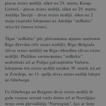
piecas reizes nedēļā, sākot no 29. marta; Kauņa
Lietuvā – piecas reizes nedēļā, sākot no 29. marta;
Antālija Turcijā – divas reizes nedēļā, sākot no 2.
maija (iepriekš lidojumus uz Antāliju “airBaltic”
veica kā čartera reisus).
Tāpat “airBaltic” pēc pārtraukuma atjauno maršrutus
Rīga–Erevāna (trīs reizes nedēļā), Rīga–Belgrada
(divas reizes nedēļā) un Rīga–Aberdīna (divas reizes
nedēļā). Plašākus savienojumus “airBaltic”
nodrošinās arī ar Polijas galvaspilsētu Varšavu,
lidojumus trīs reizes nedēļā uzsākot 30. martā, kā arī
ar Zviedriju, no 13. aprīļa divas reizes nedēļā lidojot
uz Gēteborgu.
Uz Gēteborgu un Bergenu divas reizes nedēļā šā
gada vasaras sezonā varēs doties arī ar Norvēģijas
zemo cenu pārvadātāju “Norwegian”, kas ar šiem