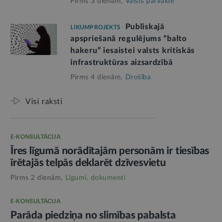
Pirms 3 dienām,
Valsts pārvalde
Publiskajā
LIKUMPROJEKTS
apspriešanā regulējums “balto
hakeru” iesaistei valsts kritiskās
infrastruktūras aizsardzībā
Pirms 4 dienām,
Drošība
Visi raksti
E-KONSULTĀCIJA
Īres līgumā norādītajām personām ir tiesības
īrētajās telpās deklarēt dzīvesvietu
Pirms 2 dienām,
Līgumi, dokumenti
E-KONSULTĀCIJA
Parāda piedziņa no slimības pabalsta