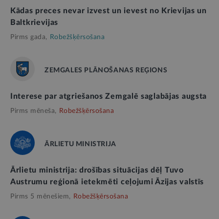
Kādas preces nevar izvest un ievest no Krievijas un
Baltkrievijas
Pirms gada,
Robežšķērsošana
ZEMGALES PLĀNOŠANAS REĢIONS
Interese par atgriešanos Zemgalē saglabājas augsta
Pirms mēneša,
Robežšķērsošana
ĀRLIETU MINISTRIJA
Ārlietu ministrija: drošības situācijas dēļ Tuvo
Austrumu reģionā ietekmēti ceļojumi Āzijas valstīs
Pirms 5 mēnešiem,
Robežšķērsošana