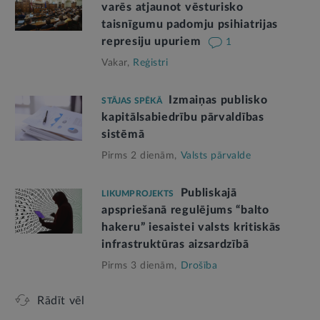
varēs atjaunot vēsturisko
taisnīgumu padomju psihiatrijas
represiju upuriem
1
Vakar,
Reģistri
Izmaiņas publisko
STĀJAS SPĒKĀ
kapitālsabiedrību pārvaldības
sistēmā
Pirms 2 dienām,
Valsts pārvalde
Publiskajā
LIKUMPROJEKTS
apspriešanā regulējums “balto
hakeru” iesaistei valsts kritiskās
infrastruktūras aizsardzībā
Pirms 3 dienām,
Drošība
Rādīt vēl