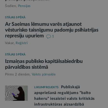
Šodien,
Pensijas
STĀJAS SPĒKĀ
Ar Saeimas lēmumu varēs atjaunot
vēsturisko taisnīgumu padomju psihiatrijas
represiju upuriem
1
Vakar,
Reģistri
STĀJAS SPĒKĀ
Izmaiņas publisko kapitālsabiedrību
pārvaldības sistēmā
Pirms 2 dienām,
Valsts pārvalde
Publiskajā
LIKUMPROJEKTS
apspriešanā regulējums “balto
hakeru” iesaistei valsts kritiskās
infrastruktūras aizsardzībā