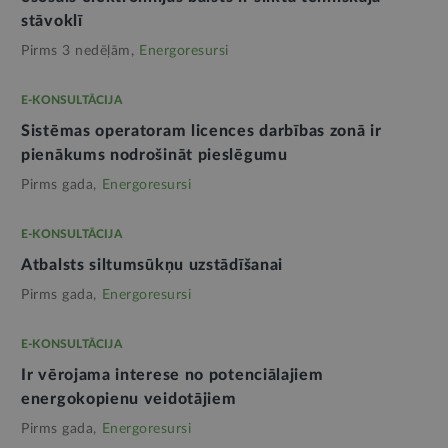
stāvoklī
Pirms 3 nedēļām,
Energoresursi
E-KONSULTĀCIJA
Sistēmas operatoram licences darbības zonā ir
pienākums nodrošināt pieslēgumu
Pirms gada,
Energoresursi
E-KONSULTĀCIJA
Atbalsts siltumsūkņu uzstādīšanai
Pirms gada,
Energoresursi
E-KONSULTĀCIJA
Ir vērojama interese no potenciālajiem
energokopienu veidotājiem
Pirms gada,
Energoresursi