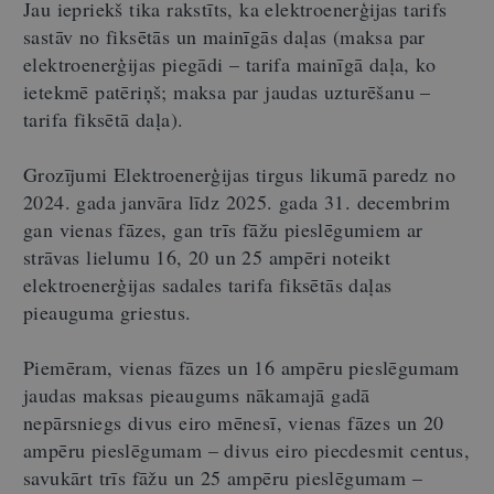
Jau iepriekš tika rakstīts, ka elektroenerģijas tarifs
sastāv no fiksētās un mainīgās daļas (maksa par
elektroenerģijas piegādi – tarifa mainīgā daļa, ko
ietekmē patēriņš; maksa par jaudas uzturēšanu –
tarifa fiksētā daļa).
Grozījumi Elektroenerģijas tirgus likumā paredz no
2024. gada janvāra līdz 2025. gada 31. decembrim
gan vienas fāzes, gan trīs fāžu pieslēgumiem ar
strāvas lielumu 16, 20 un 25 ampēri noteikt
elektroenerģijas sadales tarifa fiksētās daļas
pieauguma griestus.
Piemēram, vienas fāzes un 16 ampēru pieslēgumam
jaudas maksas pieaugums nākamajā gadā
nepārsniegs divus eiro mēnesī, vienas fāzes un 20
ampēru pieslēgumam – divus eiro piecdesmit centus,
savukārt trīs fāžu un 25 ampēru pieslēgumam –