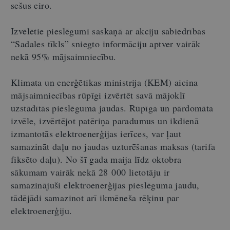
sešus eiro.
Izvēlētie pieslēgumi saskaņā ar akciju sabiedrības
“Sadales tīkls” sniegto informāciju aptver vairāk
nekā 95% mājsaimniecību.
Klimata un enerģētikas ministrija (KEM) aicina
mājsaimniecības rūpīgi izvērtēt savā mājoklī
uzstādītās pieslēguma jaudas. Rūpīga un pārdomāta
izvēle, izvērtējot patēriņa paradumus un ikdienā
izmantotās elektroenerģijas ierīces, var ļaut
samazināt daļu no jaudas uzturēšanas maksas (tarifa
fiksēto daļu). No šī gada maija līdz oktobra
sākumam vairāk nekā 28 000 lietotāju ir
samazinājuši elektroenerģijas pieslēguma jaudu,
tādējādi samazinot arī ikmēneša rēķinu par
elektroenerģiju.