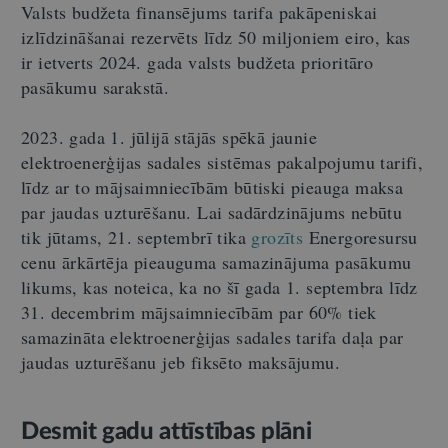
Valsts budžeta finansējums tarifa pakāpeniskai
izlīdzināšanai rezervēts līdz 50 miljoniem eiro, kas
ir ietverts 2024. gada valsts budžeta prioritāro
pasākumu sarakstā.
2023. gada 1. jūlijā stājās spēkā jaunie
elektroenerģijas sadales sistēmas pakalpojumu tarifi,
līdz ar to mājsaimniecībām būtiski pieauga maksa
par jaudas uzturēšanu. Lai sadārdzinājums nebūtu
tik jūtams, 21. septembrī tika
grozīts
Energoresursu
cenu ārkārtēja pieauguma samazinājuma pasākumu
likums, kas noteica, ka no šī gada 1. septembra līdz
31. decembrim mājsaimniecībām par 60% tiek
samazināta elektroenerģijas sadales tarifa daļa par
jaudas uzturēšanu jeb fiksēto maksājumu.
Desmit gadu attīstības plāni