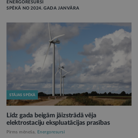
ENERGORESURSI
SPĒKĀ NO 2024. GADA JANVĀRA
STĀJAS SPĒKĀ
Līdz gada beigām jāizstrādā vēja
elektrostaciju ekspluatācijas prasības
Pirms mēneša,
Energoresursi