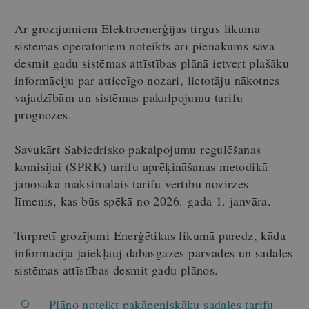
Ar grozījumiem Elektroenerģijas tirgus likumā
sistēmas operatoriem noteikts arī pienākums savā
desmit gadu sistēmas attīstības plānā ietvert plašāku
informāciju par attiecīgo nozari, lietotāju nākotnes
vajadzībām un sistēmas pakalpojumu tarifu
prognozes.
Savukārt Sabiedrisko pakalpojumu regulēšanas
komisijai (SPRK) tarifu aprēķināšanas metodikā
jānosaka maksimālais tarifu vērtību novirzes
līmenis, kas būs spēkā no 2026. gada 1. janvāra.
Turpretī grozījumi Enerģētikas likumā paredz, kāda
informācija jāiekļauj dabasgāzes pārvades un sadales
sistēmas attīstības desmit gadu plānos.
Plāno noteikt pakāpeniskāku sadales tarifu