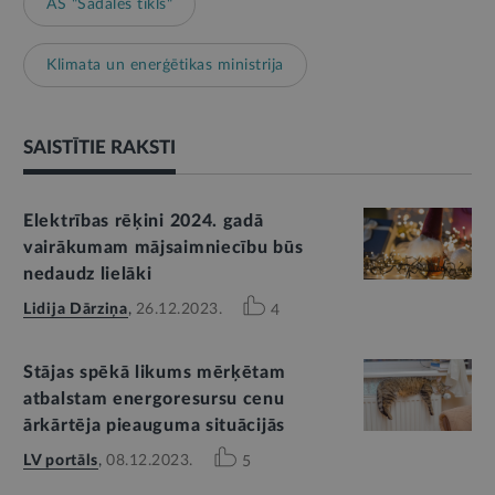
AS "Sadales tīkls"
Klimata un enerģētikas ministrija
SAISTĪTIE RAKSTI
Elektrības rēķini 2024. gadā
vairākumam mājsaimniecību būs
nedaudz lielāki
Lidija Dārziņa
,
26.12.2023.
4
Stājas spēkā likums mērķētam
atbalstam energoresursu cenu
ārkārtēja pieauguma situācijās
LV portāls
,
08.12.2023.
5