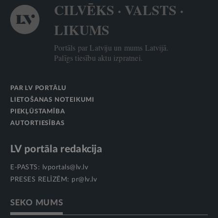
CILVĒKS · VALSTS ·
LIKUMS
Portāls par Latviju un mums Latvijā.
Palīgs tiesību aktu izpratnei.
PAR LV PORTĀLU
LIETOŠANAS NOTEIKUMI
PIEKĻŪSTAMĪBA
AUTORTIESĪBAS
LV portāla redakcija
E-PASTS:
lvportals@lv.lv
PRESES RELĪZĒM:
pr@lv.lv
SEKO MUMS