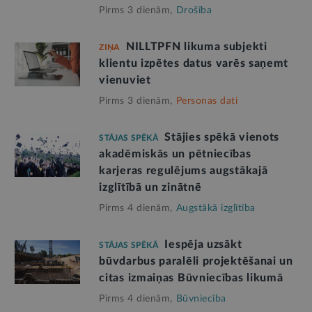
Pirms 3 dienām,
Drošība
NILLTPFN likuma subjekti
ZIŅA
klientu izpētes datus varēs saņemt
vienuviet
Pirms 3 dienām,
Personas dati
Stājies spēkā vienots
STĀJAS SPĒKĀ
akadēmiskās un pētniecības
karjeras regulējums augstākajā
izglītībā un zinātnē
Pirms 4 dienām,
Augstākā izglītība
Iespēja uzsākt
STĀJAS SPĒKĀ
būvdarbus paralēli projektēšanai un
citas izmaiņas Būvniecības likumā
Pirms 4 dienām,
Būvniecība