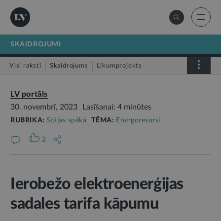
SKAIDROJUMI
Visi raksti
Skaidrojums
Likumprojekts
Stājas spēkā
Infografika
LV portāls
30. novembrī, 2023
Lasīšanai: 4 minūtes
RUBRIKA:
Stājas spēkā
TĒMA:
Energoresursi
2
Ierobežo elektroenerģijas
sadales tarifa kāpumu