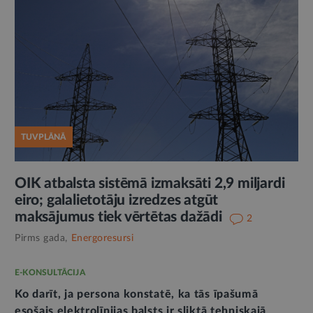
TUVPLĀNĀ
OIK atbalsta sistēmā izmaksāti 2,9 miljardi
eiro; galalietotāju izredzes atgūt
maksājumus tiek vērtētas dažādi
2
Pirms gada,
Energoresursi
E-KONSULTĀCIJA
Ko darīt, ja persona konstatē, ka tās īpašumā
esošais elektrolīnijas balsts ir sliktā tehniskajā