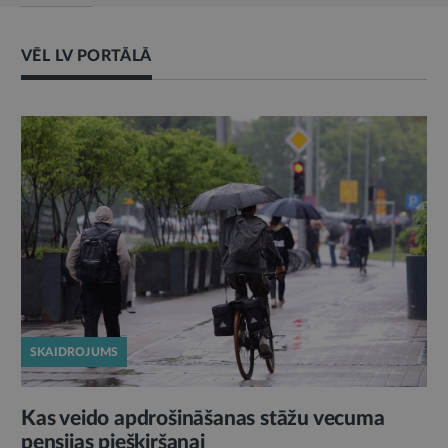
VĒL LV PORTĀLĀ
SKAIDROJUMS
Kas veido apdrošināšanas stāžu vecuma
pensijas piešķiršanai