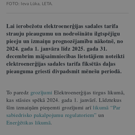
FOTO: Ieva Lūka, LETA.
Lai ierobežotu elektroenerģijas sadales tarifa
strauju pieaugumu un nodrošinātu ilgtspējīgu
pieeju un izmaiņu prognozējamību nākotnē, no
2024. gada 1. janvāra līdz 2025. gada 31.
decembrim mājsaimniecības lietotājiem noteikti
elektroenerģijas sadales tarifa fiksētās daļas
pieauguma griesti divpadsmit mēnešu periodā.
To paredz
grozījumi
Elektroenerģijas tirgus likumā,
kas stāsies spēkā 2024. gada 1. janvārī. Līdztekus
šīm izmaiņām pieņemti grozījumi arī
likumā “Par
sabiedrisko pakalpojumu regulatoriem”
un
Enerģētikas likumā
.