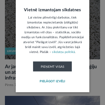
Vietnē izmantojam sīkdatnes
Lai vietne pilnvērtīgi darbotos, tiek
izmantotas nepieciešamās (obligātās)
sīkdatnes. Ar Jūsu piekrišanu var tikt
izmantotas vēl citas – statistikas, sociālo
mediju un funkcionalitātes. Papildinformācijai
atveriet "Pielāgot izvēli". Jūs varat jebkurā
brīdī mainīt savu izvēli, atgriežoties šajā
LIKUMPROJEKTS
vietnē. Plašāk –
sīkdatņu politikā
.
Ar jaunu likumu zaļinās transporta enerģiju
PIEŅEMT VISAS
un attīstīs alternatīvās degvielas
infrastruktūru
PIELĀGOT IZVĒLI
Pirms 7 mēnešiem,
Energoresursi