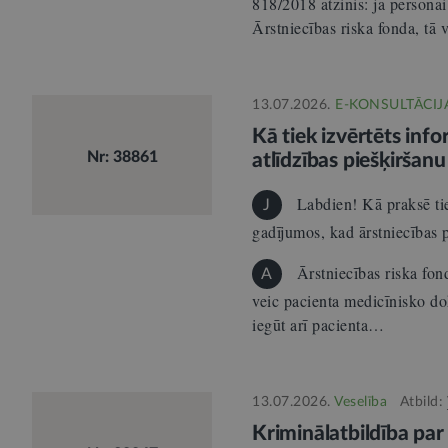
818/2018 atzinis: ja personai 
Ārstniecības riska fonda, tā
13.07.2026.
E-KONSULTĀCIJ
Kā tiek izvērtēts inf
Nr: 38861
atlīdzības piešķiršanu
Labdien! Kā praksē tie
J
gadījumos, kad ārstniecības 
Ārstniecības riska fon
A
veic pacienta medicīnisko do
iegūt arī pacienta…
13.07.2026.
Veselība
Atbild:
Kriminālatbildība pa