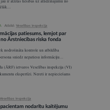
jau ir atzītas tiesības uz atlīdzinājumu no
 vēlāk…
A
Atbild:
Veselības inspekcija
ormācijas patiesums, lemjot par
 no Ārstniecības riska fonda
k nodrošināta kontrole un atbildība
persona sniedz nepatiesu informāciju…
da (ĀRF) ietvaros Veselības inspekcija (VI)
kumentu ekspertīzi. Nereti ir nepieciešams
Veselības inspekcija
r pacientam nodarītu kaitējumu