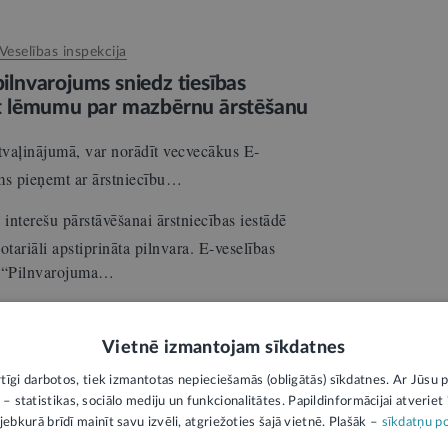
Veselības inspekcija
pilnvarojums sniedz tiesības
 lēmumu par mazbērnu ārstēšanu
tvaļinājumā, var norādīt vecvecākus E-
ms pieņemt ar ārstniecību…
nterešu pārstāvēšanai ārstniecības iestādē
ariāli apstiprināta pilnvara. E-veselības
: “Pilnvarojuma…
Vietnē izmantojam sīkdatnes
Veselības inspekcija
āzina, kur pacients strādā
rtīgi darbotos, tiek izmantotas nepieciešamās (obligātās) sīkdatnes. Ar Jūsu p
 – statistikas, sociālo mediju un funkcionalitātes. Papildinformācijai atveriet "
rstam obligāti ir jāzina pacienta darbavieta,
jebkurā brīdī mainīt savu izvēli, atgriežoties šajā vietnē. Plašāk –
sīkdatņu po