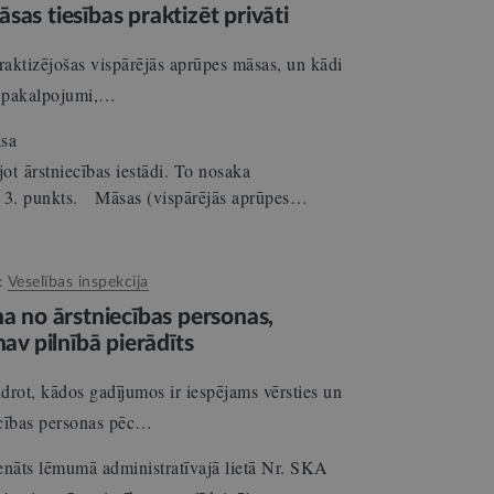
sas tiesības praktizēt privāti
praktizējošas vispārējās aprūpes māsas, un kādi
es pakalpojumi,…
āsa
ējot ārstniecības iestādi. To nosaka
a 3. punkts. Māsas (vispārējās aprūpes…
:
Veselības inspekcija
na no ārstniecības personas,
nav pilnībā pierādīts
rot, kādos gadījumos ir iespējams vērsties un
iecības personas pēc…
nāts lēmumā administratīvajā lietā Nr. SKA