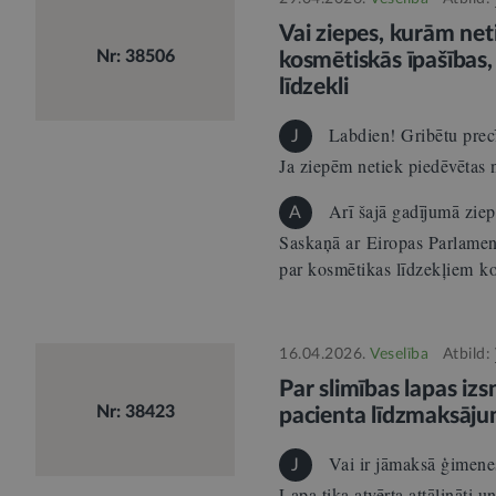
Vai ziepes, kurām net
Nr: 38506
kosmētiskās īpašības
līdzekli
Labdien! Gribētu precī
J
Ja ziepēm netiek piedēvētas
Arī šajā gadījumā ziep
A
Saskaņā ar Eiropas Parlame
par kosmētikas līdzekļiem 
16.04.2026.
Veselība
Atbild:
Par slimības lapas iz
Nr: 38423
pacienta līdzmaksāj
Vai ir jāmaksā ģimenes
J
Lapa tika atvērta attālināti u