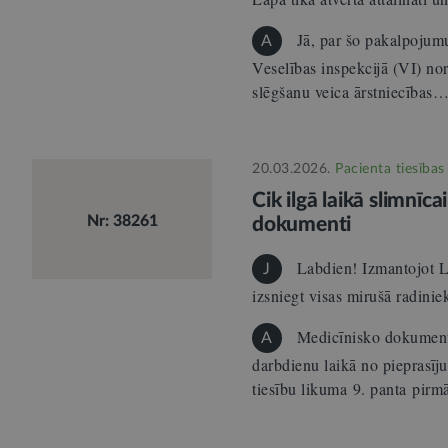
Jā, par šo pakalpojum
A
Veselības inspekcijā (VI) no
slēgšanu veica ārstniecības
20.03.2026.
Pacienta tiesības
Cik ilgā laikā slimnīca
Nr: 38261
dokumenti
Labdien! Izmantojot La
J
izsniegt visas mirušā radin
Medicīnisko dokumentu 
A
darbdienu laikā no pieprasīj
tiesību likuma 9. panta pirmā