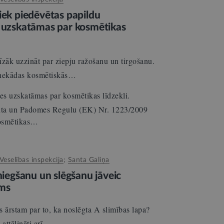
iek piedēvētas papildu
, uzskatāmas par kosmētikas
zāk uzzināt par ziepju ražošanu un tirgošanu.
 nekādas kosmētiskās…
es uzskatāmas par kosmētikas līdzekli.
nta un Padomes Regulu (EK) Nr. 1223/2009
kosmētikas…
Veselības inspekcija
;
Santa Galiņa
sniegšanu un slēgšanu jāveic
ums
 ārstam par to, ka noslēgta A slimības lapa?
n attālināti arī…