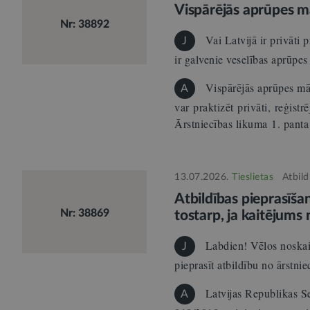
Vispārējās aprūpes mā
Nr: 38892
Vai Latvijā ir privāti 
J
ir galvenie veselības aprūp
Vispārējās aprūpes m
A
var praktizēt privāti, reģistr
Ārstniecības likuma 1. pant
13.07.2026.
Tieslietas
Atbild
Atbildības pieprasīša
Nr: 38869
tostarp, ja kaitējums 
Labdien! Vēlos noskaid
J
pieprasīt atbildību no ārstn
Latvijas Republikas Se
A