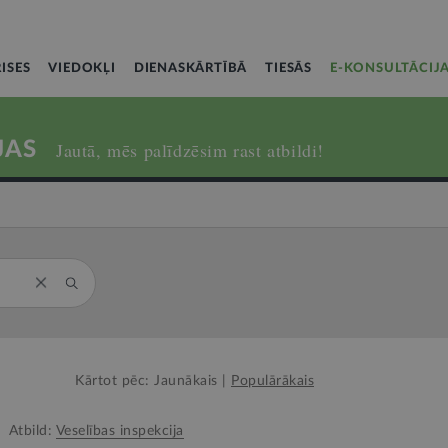
ISES
VIEDOKĻI
DIENASKĀRTĪBĀ
TIESĀS
E-KONSULTĀCIJ
JAS
Jautā, mēs palīdzēsim rast atbildi!
Kārtot pēc:
Jaunākais
|
Populārākais
Atbild:
Veselības inspekcija