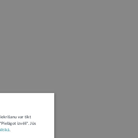
iekrišanu var tikt
Pielāgot izvēli". Jūs
litikā
.