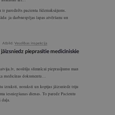
u ir paredzēts pacienta līdzmaksājums.
rāda: ja darbnespējas lapas atvēršanu un
…
Atbild:
Veselības inspekcija
i jāizsniedz pieprasītie medicīniskie
tvija.lv, nosūtīju slimnīcai pieprasījumu man
ieka medicīnas dokumentu…
izraksti, noraksti un kopijas jāizsniedz triju
uma iesniegšanas dienas. To paredz Pacientu
 daļa.