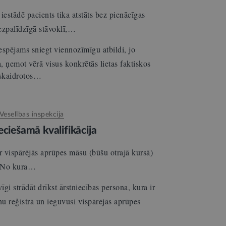
estādē pacients tika atstāts bez pienācīgas
ezpalīdzīgā stāvoklī,…
spējams sniegt viennozīmīgu atbildi, jo
a, ņemot vērā visus konkrētās lietas faktiskos
oskaidrotos…
Veselības inspekcija
eciešamā kvalifikācija
vispārējās aprūpes māsu (būšu otrajā kursā)
ā. No kura…
īgi strādāt drīkst ārstniecības persona, kura ir
nu reģistrā un ieguvusi vispārējās aprūpes