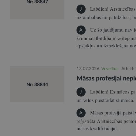
Nr: 38847
Labdien! Ārstniecības i
J
uzraudzības un palīdzības, b
Uz šo jautājumu nav ie
A
kriminālatbildība ir vērtējam
apstākļus un izmeklēšanā n
13.07.2026.
Veselība
Atbild:
Māsas profesijai nepi
Nr: 38844
Labdien! Es mācos par 
J
un vēlos piestrādāt slimnīc
Māsas profesijā patstāv
A
reģistrēta Ārstniecības perso
māsas kvalifikāciju.…