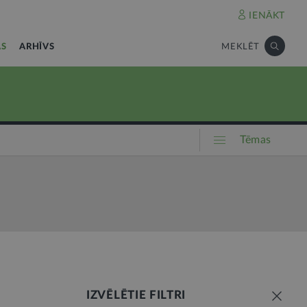
IENĀKT
AS
ARHĪVS
MEKLĒT
Tēmas
IZVĒLĒTIE FILTRI