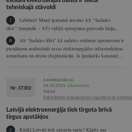
esošais elektrolīnijas balsts ir sliktā
tehniskajā stāvoklī
Labdien! Manā īpašumā atrodas AS “Sadales
J
tīkls” (turpmāk – ST) vidējā sprieguma gaisvadu līnija,…
AS “Sadales tīkls” kā sadales sistēmas operatoram ir
A
pienākums nodrošināt savas elektroapgādes infrastruktūras
uzturēšanu un drošu ekspluatāciju. Ja īpašnieks konstatē,…
E-KONSULTĀCIJA
28.10.2025.
Ekonomika
Nr: 37302
Atbild:
Sabiedrisko pakalpojumu regulēšanas komisij
Latvijā elektroenerģija tiek tirgota brīvā
tirgus apstākļos
Kādēļ Latvijā tiek apzagta tauta? Kāpēc par
J