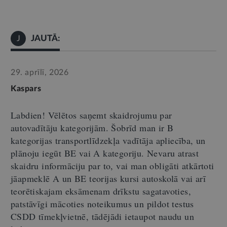
JAUTĀ:
J
29. aprīlī, 2026
Kaspars
Labdien! Vēlētos saņemt skaidrojumu par
autovadītāju kategorijām. Šobrīd man ir B
kategorijas transportlīdzekļa vadītāja apliecība, un
plānoju iegūt BE vai A kategoriju. Nevaru atrast
skaidru informāciju par to, vai man obligāti atkārtoti
jāapmeklē A un BE teorijas kursi autoskolā vai arī
teorētiskajam eksāmenam drīkstu sagatavoties,
patstāvīgi mācoties noteikumus un pildot testus
CSDD tīmekļvietnē, tādējādi ietaupot naudu un