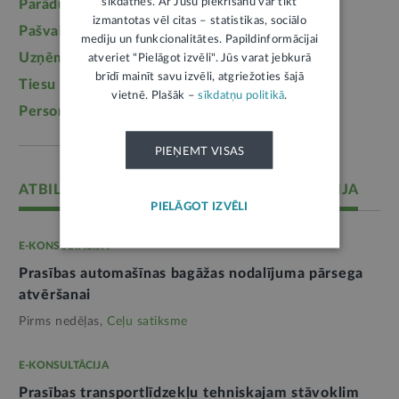
sīkdatnes. Ar Jūsu piekrišanu var tikt
Parādu piedziņa
(2557)
Labklājība
(2254)
izmantotas vēl citas – statistikas, sociālo
Pašvaldības
(2217)
Uzturlīdzekļi
(1457)
mediju un funkcionalitātes. Papildinformācijai
Uzņēmējdarbība
(1355)
Ģimene
(1241)
atveriet "Pielāgot izvēli". Jūs varat jebkurā
brīdī mainīt savu izvēli, atgriežoties šajā
Tiesu sistēma
(1099)
Izglītība
(1095)
vietnē. Plašāk –
sīkdatņu politikā
.
Personas dati
(1052)
PIEŅEMT VISAS
ATBILD: CEĻU SATIKSMES DROŠĪBAS DIREKCIJA
PIELĀGOT IZVĒLI
E-KONSULTĀCIJA
Prasības automašīnas bagāžas nodalījuma pārsega
atvēršanai
Pirms nedēļas,
Ceļu satiksme
E-KONSULTĀCIJA
Prasības transportlīdzekļu tehniskajam stāvoklim