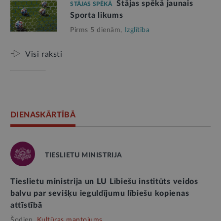
Stājas spēkā jaunais
STĀJAS SPĒKĀ
Sporta likums
Pirms 5 dienām,
Izglītība
Visi raksti
DIENASKĀRTĪBĀ
TIESLIETU MINISTRIJA
Tieslietu ministrija un LU Lībiešu institūts veidos
balvu par sevišķu ieguldījumu lībiešu kopienas
attīstībā
Šodien,
Kultūras mantojums