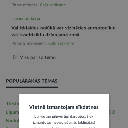
Pirms mēneša,
Ceļu satiksme
E-KONSULTĀCIJA
Vai izklaides nolūkā var vizināties ar motociklu
vai kvadriciklu dzīvojamā zonā
Pirms 2 mēnešiem,
Ceļu satiksme
Viss par šo tēmu
POPULĀRĀKĀS TĒMAS
Tieslietas
(6245)
Darba tiesības
(5763)
Vietnē izmantojam sīkdatnes
Līgumi, dokumenti
(5363)
Īpašumtiesības
(3953)
Lai vietne pilnvērtīgi darbotos, tiek
Nodokļi
(3710)
Mājoklis
(3142)
izmantotas nepieciešamās (obligātās)