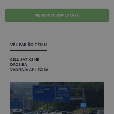
PIEVIENOT KOMENTĀRU
VĒL PAR ŠO TĒMU
CEĻU SATIKSME
DROŠĪBA
VADĪTĀJA APLIECĪBA