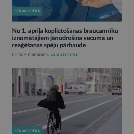
STĀJAS SPĒKĀ
No 1. aprīļa koplietošanas braucamrīku
iznomātājiem jānodrošina vecuma un
reaģēšanas spēju pārbaude
Pirms 4 mēnešiem,
Ceļu satiksme
STĀJAS SPĒKĀ