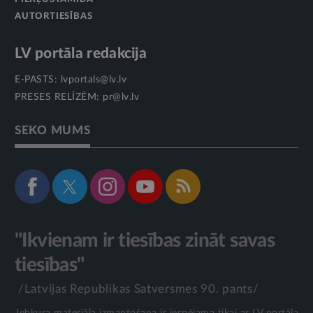
AUTORTIESĪBAS
LV portāla redakcija
E-PASTS:
lvportals@lv.lv
PRESES RELĪZĒM:
pr@lv.lv
SEKO MUMS
"Ikvienam ir tiesības zināt savas
tiesības"
/Latvijas Republikas Satversmes 90. pants/
Jebkura materiāla izmantošana ir iespējama tikai ar LV portāla