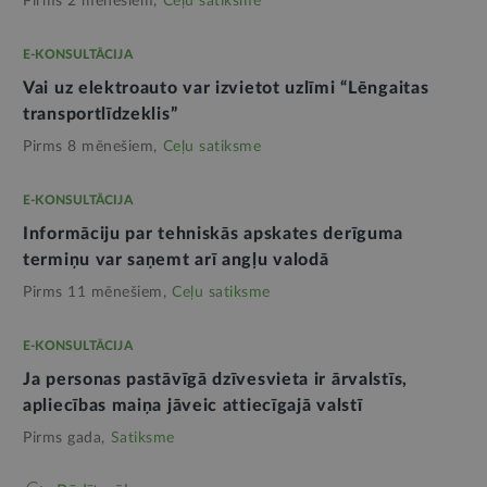
Pirms 2 mēnešiem,
Ceļu satiksme
E-KONSULTĀCIJA
Vai uz elektroauto var izvietot uzlīmi “Lēngaitas
transportlīdzeklis”
Pirms 8 mēnešiem,
Ceļu satiksme
E-KONSULTĀCIJA
Informāciju par tehniskās apskates derīguma
termiņu var saņemt arī angļu valodā
Pirms 11 mēnešiem,
Ceļu satiksme
E-KONSULTĀCIJA
Ja personas pastāvīgā dzīvesvieta ir ārvalstīs,
apliecības maiņa jāveic attiecīgajā valstī
Pirms gada,
Satiksme