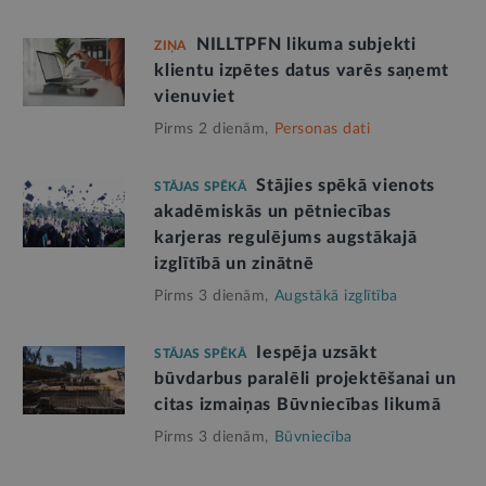
NILLTPFN likuma subjekti
ZIŅA
klientu izpētes datus varēs saņemt
vienuviet
Pirms 2 dienām,
Personas dati
Stājies spēkā vienots
STĀJAS SPĒKĀ
akadēmiskās un pētniecības
karjeras regulējums augstākajā
izglītībā un zinātnē
Pirms 3 dienām,
Augstākā izglītība
Iespēja uzsākt
STĀJAS SPĒKĀ
būvdarbus paralēli projektēšanai un
citas izmaiņas Būvniecības likumā
Pirms 3 dienām,
Būvniecība