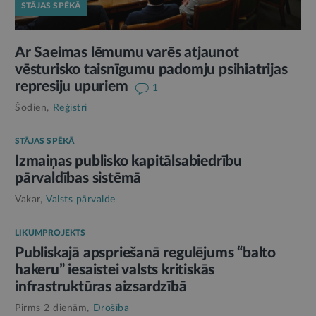
STĀJAS SPĒKĀ
Ar Saeimas lēmumu varēs atjaunot
vēsturisko taisnīgumu padomju psihiatrijas
represiju upuriem
1
Šodien,
Reģistri
STĀJAS SPĒKĀ
Izmaiņas publisko kapitālsabiedrību
pārvaldības sistēmā
Vakar,
Valsts pārvalde
LIKUMPROJEKTS
Publiskajā apspriešanā regulējums “balto
hakeru” iesaistei valsts kritiskās
infrastruktūras aizsardzībā
Pirms 2 dienām,
Drošība