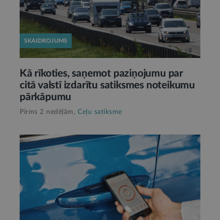
SKAIDROJUMS
Kā rīkoties, saņemot paziņojumu par
citā valstī izdarītu satiksmes noteikumu
pārkāpumu
Pirms 2 nedēļām,
Ceļu satiksme