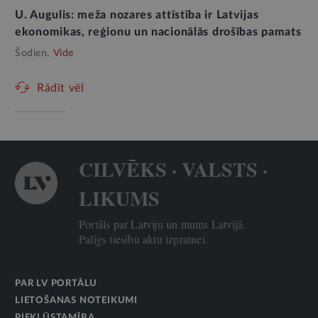
U. Augulis: meža nozares attīstība ir Latvijas
ekonomikas, reģionu un nacionālās drošības pamats
Šodien,
Vide
Rādīt vēl
CILVĒKS · VALSTS ·
LIKUMS
Portāls par Latviju un mums Latvijā.
Palīgs tiesību aktu izpratnei.
PAR LV PORTĀLU
LIETOŠANAS NOTEIKUMI
PIEKĻŪSTAMĪBA