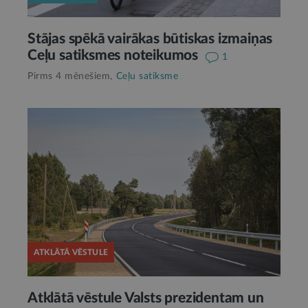
Stājas spēkā vairākas būtiskas izmaiņas
Ceļu satiksmes noteikumos
1
Pirms 4 mēnešiem,
Ceļu satiksme
ATKLĀTĀ VĒSTULE
Atklātā vēstule Valsts prezidentam un