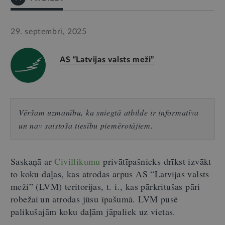
29. septembrī, 2025
AS “Latvijas valsts meži”
Vēršam uzmanību, ka sniegtā atbilde ir informatīva
un nav saistoša tiesību piemērotājiem.
Saskaņā ar
Civilliku
m
u
privātīpašnieks drīkst izvākt
to koku daļas, kas atrodas ārpus AS “Latvijas valsts
meži” (LVM) teritorijas, t.
i., kas pārkritušas pāri
robežai un atrodas jūsu īpašumā. LVM pusē
palikušajām koku daļām jāpaliek uz vietas.