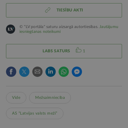
TIESĪBU AKTI
© "LV portāla" saturu aizsargā autortiesības.
Jautājumu
iesniegšanas noteikumi
LABS SATURS
1
Vide
Mežsaimniecība
AS “Latvijas valsts meži”