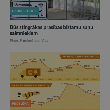
LIKUMPROJEKTS
Būs stingrākas prasības bīstamu suņu
saimniekiem
Pirms 9 mēnešiem,
Vide
PROBLĒMA