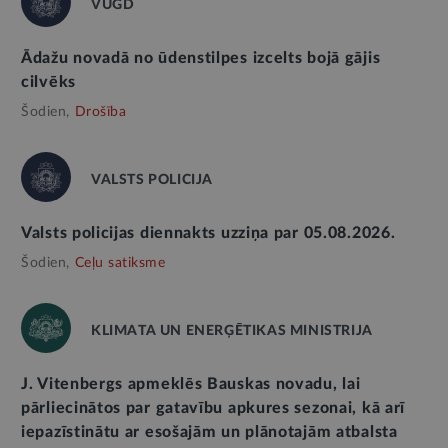
VUGD
Ādažu novadā no ūdenstilpes izcelts bojā gājis
cilvēks
Šodien,
Drošība
VALSTS POLICIJA
Valsts policijas diennakts uzziņa par 05.08.2026.
Šodien,
Ceļu satiksme
KLIMATA UN ENERĢĒTIKAS MINISTRIJA
J. Vitenbergs apmeklēs Bauskas novadu, lai
pārliecinātos par gatavību apkures sezonai, kā arī
iepazīstinātu ar esošajām un plānotajām atbalsta