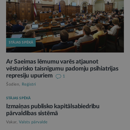
STĀJAS SPĒKĀ
Ar Saeimas lēmumu varēs atjaunot
vēsturisko taisnīgumu padomju psihiatrijas
represiju upuriem
1
Šodien,
Reģistri
STĀJAS SPĒKĀ
Izmaiņas publisko kapitālsabiedrību
pārvaldības sistēmā
Vakar,
Valsts pārvalde