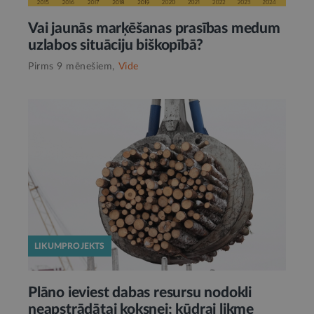
Vai jaunās marķēšanas prasības medum
uzlabos situāciju biškopībā?
Pirms 9 mēnešiem,
Vide
LIKUMPROJEKTS
Plāno ieviest dabas resursu nodokli
neapstrādātai koksnei; kūdrai likme