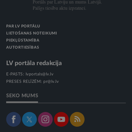
Portāls par Latviju un mums Latvijā.
Palīgs tiesību aktu izpratnei.
PAR LV PORTĀLU
LIETOŠANAS NOTEIKUMI
PIEKĻŪSTAMĪBA
AUTORTIESĪBAS
LV portāla redakcija
E-PASTS:
lvportals@lv.lv
PRESES RELĪZĒM:
pr@lv.lv
SEKO MUMS