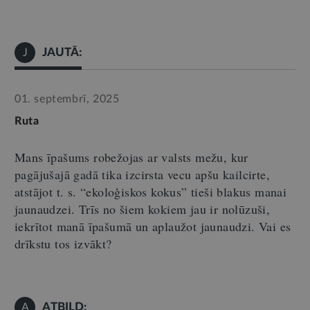
JAUTĀ:
J
01. septembrī, 2025
Ruta
Mans īpašums robežojas ar valsts mežu, kur
pagājušajā gadā tika izcirsta vecu apšu kailcirte,
atstājot t
.
s
.
“
ekoloģiskos kokus
”
tieši blakus manai
jaunaudzei. Trīs no šiem kokiem jau ir nolūzuši,
iekrītot manā īpašumā un aplaužot jaunaudzi. Vai es
drīkstu tos izvākt?
ATBILD:
A