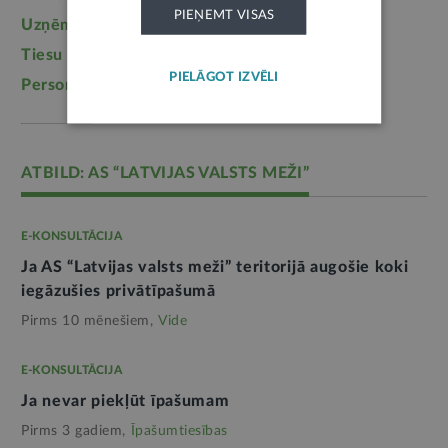
PIEŅEMT VISAS
Uzņēmējdarbība
(1355)
Ģimene
(1241)
Tiesu sistēma
(1099)
Izglītība
(1095)
PIELĀGOT IZVĒLI
Personas dati
(1052)
ATBILD: AS “LATVIJAS VALSTS MEŽI”
E-KONSULTĀCIJA
Ja AS “Latvijas valsts meži” teritorijā augošie koki
iegāzušies privātīpašumā
Pirms 10 mēnešiem,
Vide
E-KONSULTĀCIJA
Ja nevar piekļūt īpašumam
Pirms 3 gadiem,
Īpašumtiesības