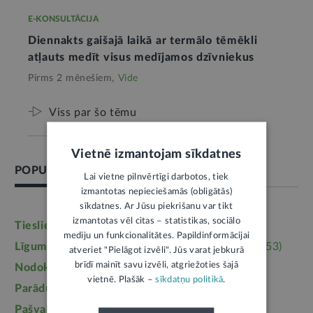
E-KONSULTĀCIJA
Diennakts gaišajā laikā ar termālo tēmēkli
atļauts medīt visus medījamos dzīvniekus
Pirms 2 mēnešiem,
Vide
Viss par šo tēmu
Vietnē izmantojam sīkdatnes
POPULĀRĀKĀS TĒMAS
Lai vietne pilnvērtīgi darbotos, tiek
izmantotas nepieciešamās (obligātās)
sīkdatnes. Ar Jūsu piekrišanu var tikt
izmantotas vēl citas – statistikas, sociālo
Tieslietas
(6245)
Darba tiesības
(5763)
mediju un funkcionalitātes. Papildinformācijai
Līgumi, dokumenti
(5363)
Īpašumtiesības
(3953)
atveriet "Pielāgot izvēli". Jūs varat jebkurā
brīdī mainīt savu izvēli, atgriežoties šajā
Nodokļi
(3710)
Mājoklis
(3142)
vietnē. Plašāk –
sīkdatņu politikā
.
Parādu piedziņa
(2557)
Labklājība
(2254)
Pašvaldības
(2217)
Uzturlīdzekļi
(1457)