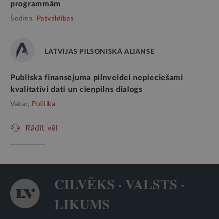
programmām
Šodien,
Pašvaldības
LATVIJAS PILSONISKĀ ALIANSE
Publiskā finansējuma pilnveidei nepieciešami
kvalitatīvi dati un cieņpilns dialogs
Vakar,
Politika
Rādīt vēl
CILVĒKS · VALSTS ·
LIKUMS