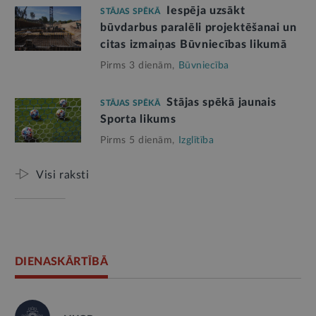
Iespēja uzsākt
STĀJAS SPĒKĀ
būvdarbus paralēli projektēšanai un
citas izmaiņas Būvniecības likumā
Pirms 3 dienām,
Būvniecība
Stājas spēkā jaunais
STĀJAS SPĒKĀ
Sporta likums
Pirms 5 dienām,
Izglītība
Visi raksti
DIENASKĀRTĪBĀ