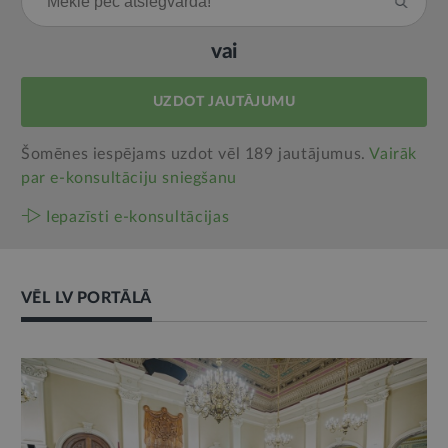
vai
UZDOT JAUTĀJUMU
Šomēnes iespējams uzdot vēl 189 jautājumus.
Vairāk
par e‑konsultāciju sniegšanu
Iepazīsti e-konsultācijas
VĒL LV PORTĀLĀ