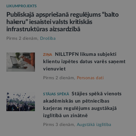
LIKUMPROJEKTS
Publiskajā apspriešanā regulējums “balto
hakeru” iesaistei valsts kritiskās
infrastruktūras aizsardzībā
Pirms 2 dienām,
Drošība
NILLTPFN likuma subjekti
ZIŅA
klientu izpētes datus varēs saņemt
vienuviet
Pirms 2 dienām,
Personas dati
Stājies spēkā vienots
STĀJAS SPĒKĀ
akadēmiskās un pētniecības
karjeras regulējums augstākajā
izglītībā un zinātnē
Pirms 3 dienām,
Augstākā izglītība