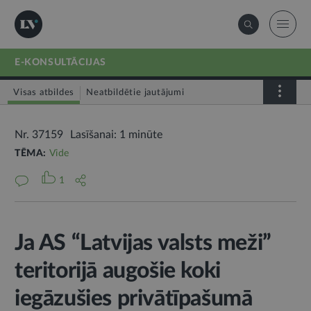
E-KONSULTĀCIJAS
Visas atbildes
Neatbildētie jautājumi
Nr. 37159
Lasīšanai: 1 minūte
TĒMA:
Vide
1
Ja AS “Latvijas valsts meži”
teritorijā augošie koki
iegāzušies privātīpašumā