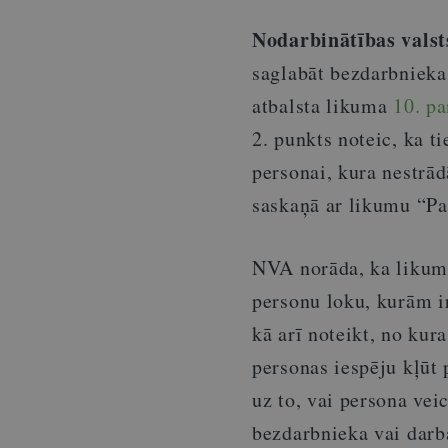
Nodarbinātības valst
saglabāt bezdarbnieka 
atbalsta likuma
10. pa
2. punkts noteic, ka t
personai, kura nestrā
saskaņā ar likumu “Pa
NVA norāda, ka likuma
personu loku, kurām ir
kā arī noteikt, no kura
personas iespēju kļūt
uz to, vai persona vei
bezdarbnieka vai darb