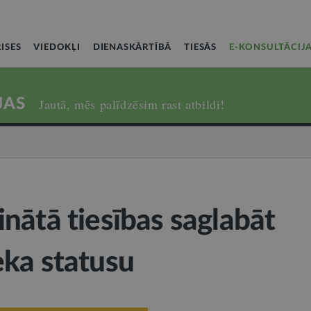
ISES
VIEDOKĻI
DIENASKĀRTĪBĀ
TIESĀS
E-KONSULTĀCIJ
JAS
Jautā, mēs palīdzēsim rast atbildi!
nātā tiesības saglabāt
ka statusu