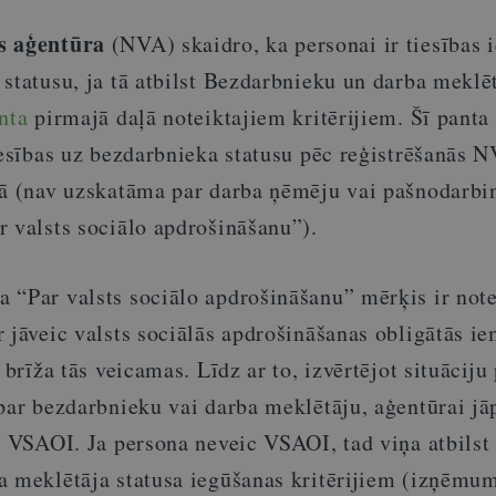
s aģentūra
(NVA) skaidro, ka personai ir tiesības i
statusu, ja tā atbilst Bezdarbnieku un darba meklē
nta
pirmajā daļā noteiktajiem kritērijiem. Šī panta 
iesības uz bezdarbnieka statusu pēc reģistrēšanās N
dā (nav uzskatāma par darba ņēmēju vai pašnodarbi
r valsts sociālo apdrošināšanu”).
 “Par valsts sociālo apdrošināšanu” mērķis ir note
 jāveic valsts sociālās apdrošināšanas obligātās i
 brīža tās veicamas. Līdz ar to, izvērtējot situāciju
 par bezdarbnieku vai darba meklētāju, aģentūrai j
c VSAOI. Ja persona neveic VSAOI, tad viņa atbilst
a meklētāja statusa iegūšanas kritērijiem (izņēmums