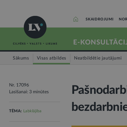
SKAIDROJUMI
NOR
E-KONSULTĀCI
Sākums
Visas atbildes
Neatbildētie jautājumi
Nr. 17096
Pašnodarbi
Lasīšanai: 3 minūtes
bezdarbnie
TĒMA:
Labklājība