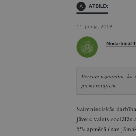
ATBILD:
A
11. jūnijā, 2019
Nodarbinātīb
Vēršam uzmanību, ka sn
piemērotājiem.
Saimnieciskās darbība
jāveic valsts sociālā
5% apmērā (nav jāmak