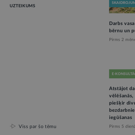
SKAIDROJU
UZTEIKUMS
Darbs vasar
bērnu un p
Pirms 2 mēn
E-KONSULTĀ
Atstājot d
vēlēšanās,
piešķir di
bezdarbnie
iegūšanas
Viss par šo tēmu
Pirms 5 dien