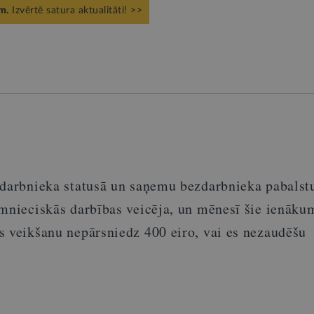
m.
Izvērtē satura aktualitāti! >>
zdarbnieka statusā un saņemu bezdarbnieka pabalst
imnieciskās darbības veicēja, un mēnesī šie ienāku
s veikšanu nepārsniedz 400 eiro, vai es nezaudēšu