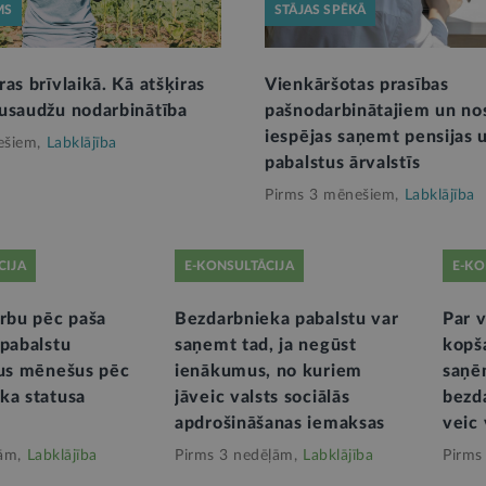
MS
STĀJAS SPĒKĀ
as brīvlaikā. Kā atšķiras
Vienkāršotas prasības
usaudžu nodarbinātība
pašnodarbinātajiem un nos
iespējas saņemt pensijas 
ešiem,
Labklājība
pabalstus ārvalstīs
Pirms 3 mēnešiem,
Labklājība
CIJA
E-KONSULTĀCIJA
E-KO
arbu pēc paša
Bezdarbnieka pabalstu var
Par 
 pabalstu
saņemt tad, ja negūst
kopš
vus mēnešus pēc
ienākumus, no kuriem
saņē
ka statusa
jāveic valsts sociālās
bezd
apdrošināšanas iemaksas
veic 
ām,
Labklājība
Pirms 3 nedēļām,
Labklājība
Pirms