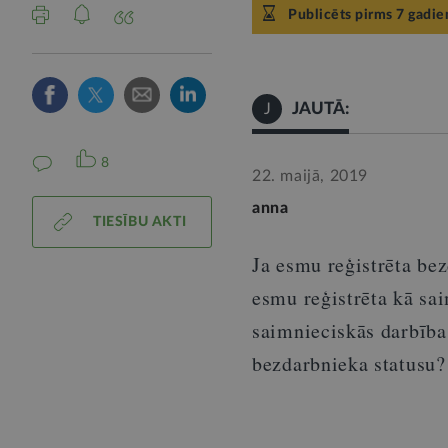
Publicēts pirms 7 gadie
JAUTĀ:
J
8
22. maijā, 2019
anna
TIESĪBU AKTI
Ja esmu reģistrēta be
esmu reģistrēta kā sa
saimnieciskās darbība
bezdarbnieka statusu?