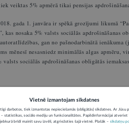
iek veiktas 5% apmērā tikai pensijas apdrošināšana
018. gada 1. janvāra ir spēkā grozījumi likumā “Pa
”, kas nosaka 5% valsts sociālās apdrošināšanas ob
autoratlīdzības, gan no pašnodarbinātā ienākuma (
ums mēnesī nesasniedz minimālās algas apmēru, vi
 valsts sociālās apdrošināšanas obligātās iemaks
mu interpretācijai personām, kas veic valsts sociālā
as tikai 5% apmērā vecuma pensijai, ir tiesības ie
Vietnē izmantojam sīkdatnes
 statusu.
rtīgi darbotos, tiek izmantotas nepieciešamās (obligātās) sīkdatnes. Ar Jūsu p
 – statistikas, sociālo mediju un funkcionalitātes. Papildinformācijai atveriet "
jebkurā brīdī mainīt savu izvēli, atgriežoties šajā vietnē. Plašāk –
sīkdatņu po
NVA, no iepriekš minētā secināms, ka pašnodarbinā