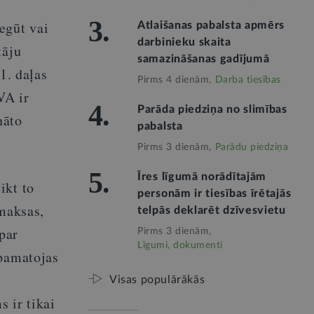
3.
egūt vai
Atlaišanas pabalsta apmērs
darbinieku skaita
tāju
samazināšanas gadījumā
1. daļas
Pirms 4 dienām,
Darba tiesības
VA ir
4.
Parāda piedziņa no slimības
nāto
pabalsta
Pirms 3 dienām,
Parādu piedziņa
5.
Īres līgumā norādītajām
ikt to
personām ir tiesības īrētajās
emaksas,
telpās deklarēt dzīvesvietu
 par
Pirms 3 dienām,
Līgumi, dokumenti
āpamatojas
Visas populārākās
 ir tikai