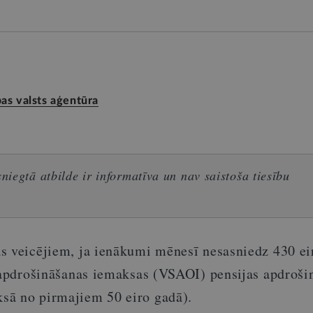
as valsts aģentūra
iegtā atbilde ir informatīva un nav saistoša tiesību
s veicējiem, ja ienākumi mēnesī nesasniedz 430 eir
s apdrošināšanas iemaksas (VSAOI) pensijas apdroši
sā no pirmajiem 50 eiro gadā).