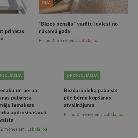
ZIŅA
“Bāzes pensiju” varētu ieviest no
tiprinātas
nākamā gada
un
Pirms 3 mēnešiem,
Labklājība
NSULTĀCIJA
E-KONSULTĀCIJA
vecāku un bērna
Bezdarbnieka pabalsts
anas pabalsta
pēc bērna kopšanas
mēju iemaksas
atvaļinājuma
arba apdrošināšanai
Pirms 2 mēnešiem,
Labklājība
valsts
 2 mēnešiem,
Labklājība