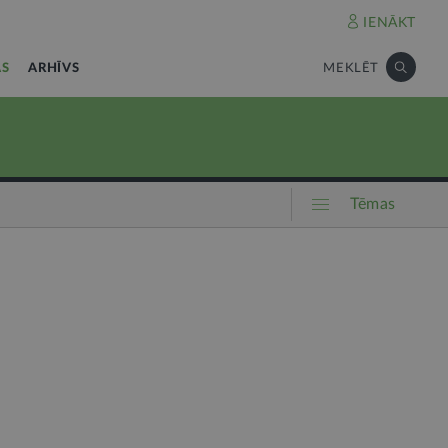
IENĀKT
AS
ARHĪVS
MEKLĒT
Tēmas