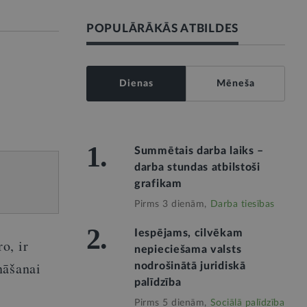
POPULĀRĀKĀS ATBILDES
Dienas
Mēneša
1.
Summētais darba laiks –
darba stundas atbilstoši
grafikam
Pirms 3 dienām,
Darba tiesības
2.
Iespējams, cilvēkam
o, ir
nepieciešama valsts
nāšanai
nodrošinātā juridiskā
palīdzība
Pirms 5 dienām,
Sociālā palīdzība