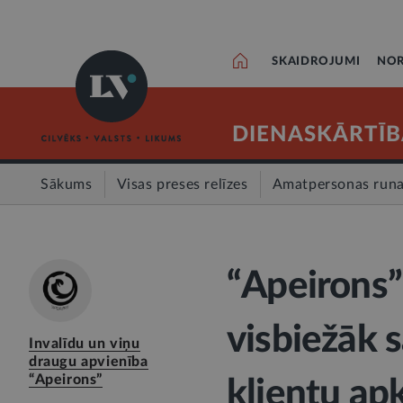
SKAIDROJUMI
NOR
DIENASKĀRTĪB
Sākums
Visas preses relīzes
Amatpersonas run
“Apeirons”
visbiežāk 
Invalīdu un viņu
draugu apvienība
“Apeirons”
klientu ap