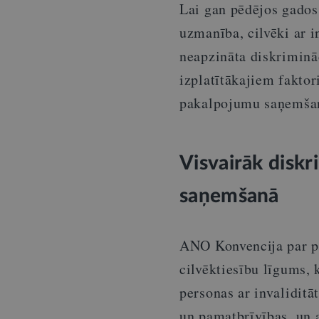
Lai gan pēdējos gados
uzmanība, cilvēki ar i
neapzināta diskriminā
izplatītākajiem faktor
pakalpojumu saņemšan
Visvairāk diskr
saņemšanā
ANO Konvencija par pe
cilvēktiesību līgums, 
personas ar invaliditā
un pamatbrīvības, un a