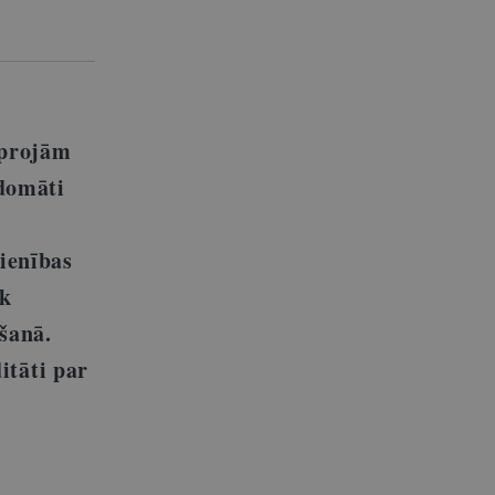
oprojām
rdomāti
ienības
āk
šanā.
itāti par