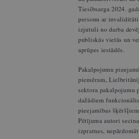
Tiesībsarga 2024. gada
personu ar invaliditāt
izjutuši no darba devē
publiskās vietās un ve
aprūpes iestādēs.
Pakalpojumu pieejamīb
piemēram, Lielbritānij
sektora pakalpojumu p
dažādiem funkcionālie
pieejamības šķēršļiem
Pētījuma autori secin
izpratnes, nepārdomātu