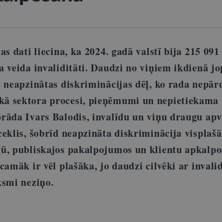
as dati liecina, ka 2024. gadā valstī bija 215 091
a veida invaliditāti. Daudzi no viņiem ikdienā j
m neapzinātas diskriminācijas dēļ, ko rada nepā
ā sektora procesi, pieņēmumi un nepietiekama
rāda Ivars Balodis, invalīdu un viņu draugu apv
ceklis, šobrīd neapzināta diskriminācija visplaš
ū, publiskajos pakalpojumos un klientu apkalpo
camāk ir vēl plašāka, jo daudzi cilvēki ar invalid
ksmi neziņo.