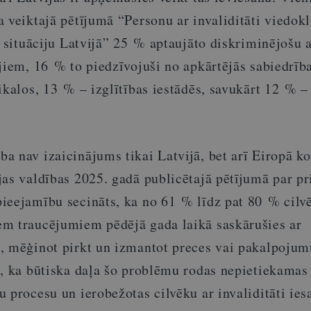
 veiktajā pētījumā “Personu ar invaliditāti viedokl
i situāciju Latvijā” 25 % aptaujāto diskriminējošu 
jiem, 16 % to piedzīvojuši no apkārtējās sabiedrīb
ikalos, 13 % – izglītības iestādēs, savukārt 12 % –
a nav izaicinājums tikai Latvijā, bet arī Eiropā k
as valdības 2025. gadā publicētajā pētījumā par pr
ieejamību secināts, ka no 61 % līdz pat 80 % cilv
m traucējumiem pēdējā gada laikā saskārušies ar
, mēģinot pirkt un izmantot preces vai pakalpojum
a, ka būtiska daļa šo problēmu rodas nepietiekamas
 procesu un ierobežotas cilvēku ar invaliditāti ies