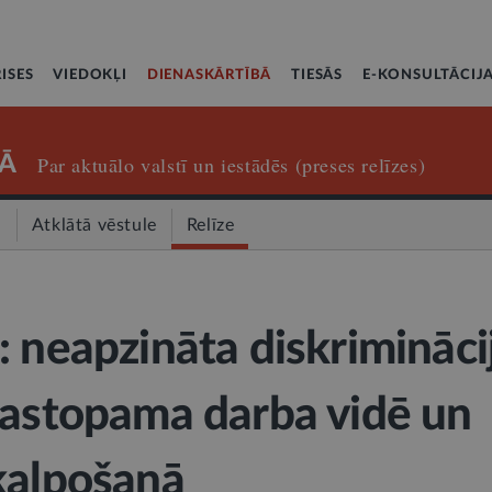
ISES
VIEDOKĻI
DIENASKĀRTĪBĀ
TIESĀS
E-KONSULTĀCIJ
Ā
Par aktuālo valstī un iestādēs (preses relīzes)
a
Atklātā vēstule
Relīze
: neapzināta diskrimināci
sastopama darba vidē un
kalpošanā