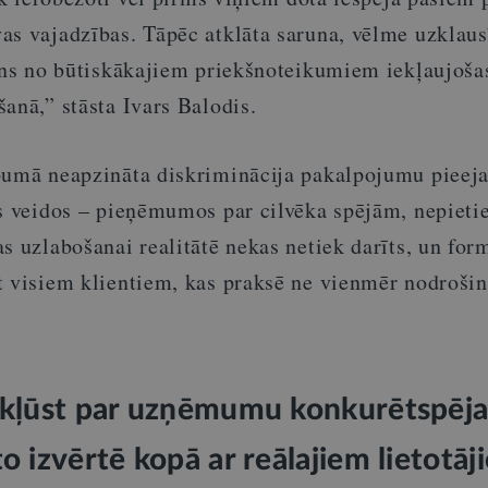
as vajadzības. Tāpēc atklāta saruna, vēlme uzklaus
iens no būtiskākajiem priekšnoteikumiem iekļaujoša
anā,” stāsta Ivars Balodis.
pumā neapzināta diskriminācija pakalpojumu pieej
īs veidos – pieņēmumos par cilvēka spējām, nepiet
s uzlabošanai realitātē nekas netiek darīts, un for
t visiem klientiem, kas praksē ne vienmēr nodroši
e kļūst par uzņēmumu konkurētspēja
to izvērtē kopā ar reālajiem lietotāj