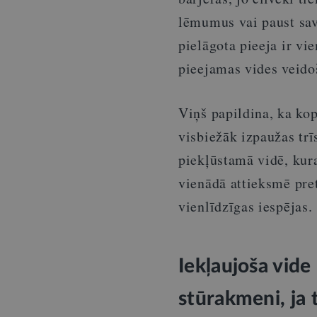
lēmumus vai paust sav
pielāgota pieeja ir v
pieejamas vides veidoš
Viņš papildina, ka ko
visbiežāk izpaužas tr
piekļūstamā vidē, kura
vienādā attieksmē pre
vienlīdzīgas iespējas.
Iekļaujoša vid
stūrakmeni, ja 