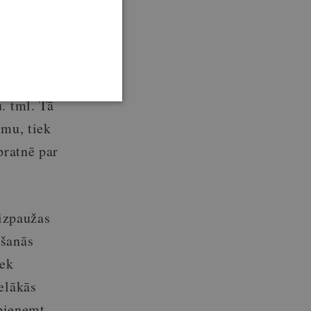
liditāti
i viņš
. tml. Tā
umu, tiek
pratnē par
 izpaužas
ēšanās
iek
elākās
 pieņemt