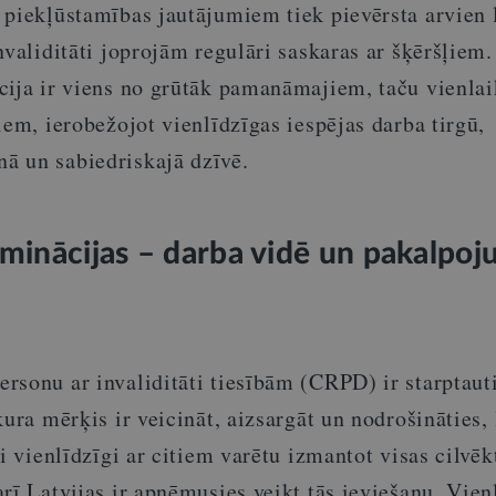
 piekļūstamības jautājumiem tiek pievērsta arvien 
nvaliditāti joprojām regulāri saskaras ar šķēršļiem.
cija ir viens no grūtāk pamanāmajiem, taču vienlai
iem, ierobežojot vienlīdzīgas iespējas darba tirgū,
ā un sabiedriskajā dzīvē.
iminācijas – darba vidē un pakalpo
rsonu ar invaliditāti tiesībām (CRPD) ir starptaut
kura mērķis ir veicināt, aizsargāt un nodrošināties, 
ti vienlīdzīgi ar citiem varētu izmantot visas cilvēk
rī Latvijas ir apņēmusies veikt tās ieviešanu. Vien