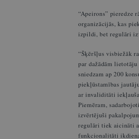
“Apeirons” pieredze rā
organizācijās, kas pi
izpildi, bet regulāri 
“Šķēršļus visbiežāk ra
par dažādām lietotāju
sniedzam ap 200 kons
piekļūstamības jautāj
ar invaliditāti iekļau
Piemēram, sadarbojoti
izvērtējuši pakalpojum
regulāri tiek aicināti 
funkcionalitāti ikdiena