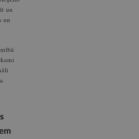
īt un
s un
amībā
iekami
māli
na
s
iem