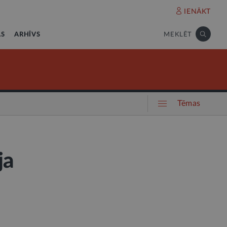
IENĀKT
AS
ARHĪVS
MEKLĒT
Tēmas
ja