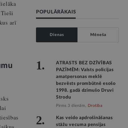
lielāka
 Tieši
POPULĀRĀKAIS
kus arī
Dienas
Mēneša
1.
ATRASTS BEZ DZĪVĪBAS
jumu
PAZĪMĒM: Valsts policijas
amatpersonas meklē
bezvēsts prombūtnē esošo
1998. gadā dzimušo Druvi
isks
Strodu
Pirms 3 dienām,
Drošība
lai
tiesības
2.
Kas veido apdrošināšanas
stāžu vecuma pensijas
laikus