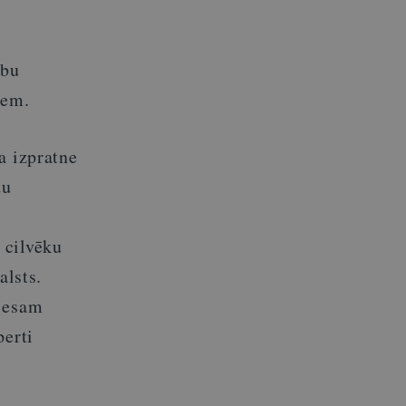
ību
iem.
a izpratne
du
 cilvēku
alsts.
, esam
perti