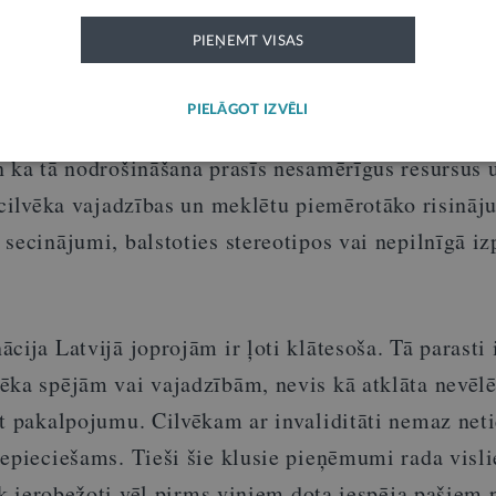
PIEŅEMT VISAS
iedzējs jau iepriekš pieņem lēmumu cilvēku ar inva
PIELĀGOT IZVĒLI
nkrētais pakalpojums viņam nebūs nepieciešams, va
n ka tā nodrošināšana prasīs nesamērīgus resursus u
 cilvēka vajadzības un meklētu piemērotāko risināj
secinājumi, balstoties stereotipos vai nepilnīgā iz
cija Latvijā joprojām ir ļoti klātesoša. Tā parasti
ēka spējām vai vajadzībām, nevis kā atklāta nevēl
āt pakalpojumu. Cilvēkam ar invaliditāti nemaz net
nepieciešams. Tieši šie klusie pieņēmumi rada visli
iek ierobežoti vēl pirms viņiem dota iespēja pašiem