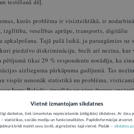
un testēšanā dēļ.
jomas, kurās problēma ir visizteiktākā, ir nodarbinā
 izglītība, veselības aprūpe, transports, digitālie
 apkalpošana. Tajā pašā laikā, ja paraugāmies uz s
, kuri piedzīvo diskrimināciju, bieži arī nezina, kur 
 pētījumā tikai 29 % respondentu norādīja, ka zina
inācijas aizlieguma pārkāpuma gadījumā. Tas nozīm
u vispār nenonāk statistikā un problēma, visticamā
sver Ivars Balodis, invalīdu un viņu draugu apvien
klis.
Vietnē izmantojam sīkdatnes
rtīgi darbotos, tiek izmantotas nepieciešamās (obligātās) sīkdatnes. Ar Jūsu p
 – statistikas, sociālo mediju un funkcionalitātes. Papildinformācijai atveriet "
lusina” reālas sarunas, radot neap
jebkurā brīdī mainīt savu izvēli, atgriežoties šajā vietnē. Plašāk –
sīkdatņu po