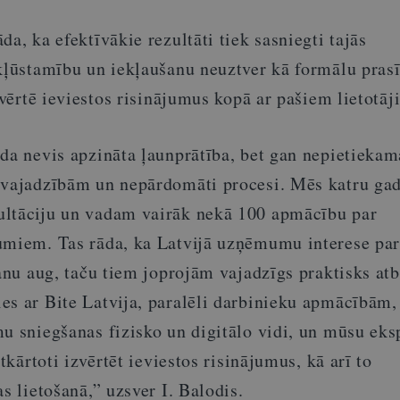
da, ka efektīvākie rezultāti tiek sasniegti tajās
ekļūstamību un iekļaušanu neuztver kā formālu pras
izvērtē ieviestos risinājumus kopā ar pašiem lietotāj
da nevis apzināta ļaunprātība, bet gan nepietiekam
 vajadzībām un nepārdomāti procesi. Mēs katru ga
ultāciju un vadam vairāk nekā 100 apmācību par
umiem. Tas rāda, ka Latvijā uzņēmumu interese par
šanu aug, taču tiem joprojām vajadzīgs praktisks atb
es ar Bite Latvija, paralēli darbinieku apmācībām
u sniegšanas fizisko un digitālo vidi, un mūsu eks
atkārtoti izvērtēt ieviestos risinājumus, kā arī to
s lietošanā,” uzsver I. Balodis.