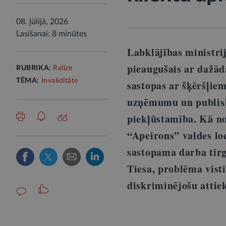
08. jūlijā, 2026
Lasīšanai: 8 minūtes
Labklājības ministrij
pieaugušais ar dažād
RUBRIKA:
Relīze
TĒMA:
Invaliditāte
sastopas ar šķēršļie
uzņēmumu un publisk
piekļūstamība. Kā no
“Apeirons” valdes lo
sastopama darba tirg
Tiesa, problēma visti
diskriminējošu attie