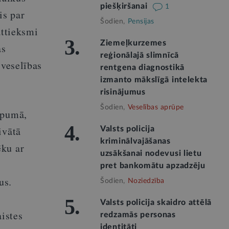
piešķiršanai
1
is par
Šodien,
Pensijas
attieksmi
3.
Ziemeļkurzemes
as
reģionālajā slimnīcā
 veselības
rentgena diagnostikā
izmanto mākslīgā intelekta
risinājumus
Šodien,
Veselības aprūpe
opumā,
4.
ivātā
Valsts policija
kriminālvajāšanas
ēku ar
uzsākšanai nodevusi lietu
pret bankomātu apzadzēju
us.
Šodien,
Noziedzība
5.
Valsts policija skaidro attēlā
aistes
redzamās personas
identitāti