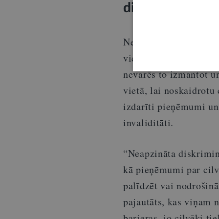
diskrimināciju
Nereti pakalpojumu sn
vietā – pieņem, ka ko
nevarēs to izmantot u
vietā, lai noskaidrotu
izdarīti pieņēmumi un 
invaliditāti.
“Neapzināta diskriminā
kā pieņēmumi par cilv
palīdzēt vai nodrošin
pajautāts, kas viņam 
barjeras, jo cilvēki t