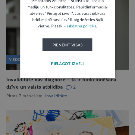
izmantotas vēl citas – statistikas, sociālo
mediju un funkcionalitātes. Papildinformācijai
atveriet "Pielāgot izvēli". Jūs varat jebkurā
brīdī mainīt savu izvēli, atgriežoties šajā
vietnē. Plašāk –
sīkdatņu politikā
.
PIEŅEMT VISAS
VIEDOKLIS
PIELĀGOT IZVĒLI
Invaliditāte nav diagnoze – tā ir funkcionēšana,
dzīve un valsts atbildība
2
Pirms 7 mēnešiem,
Invaliditāte