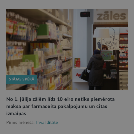
STĀJAS SPĒKĀ
No 1. jūlija zālēm līdz 10 eiro netiks piemērota
maksa par farmaceita pakalpojumu un citas
izmaiņas
Pirms mēneša,
Invaliditāte