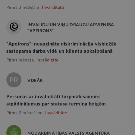
Pirms 3 nedēļām,
Invaliditāte
INVALĪDU UN VIŅU DRAUGU APVIENĪBA
“APEIRONS”
“Apeirons”: neapzināta diskriminācija visbiežāk
sastopama darba vidē un klientu apkalpošanā
Pirms mēneša,
Invaliditāte
VDEĀK
Personas ar invaliditāti turpmāk saņems
atgādinājumus par statusa termiņa beigām
Pirms 2 mēnešiem,
Invaliditāte
NODARBINĀTĪBAS VALSTS AĢENTŪRA