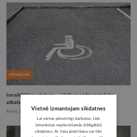
PROBLĒMA
Invaliditātes statuss – vārti uz sadrumstalotu
atbalsta sistēmu
1
Vietnē izmantojam sīkdatnes
Pirms 7 mēnešiem,
Invaliditāte
Lai vietne pilnvērtīgi darbotos, tiek
izmantotas nepieciešamās (obligātās)
sīkdatnes. Ar Jūsu piekrišanu var tikt