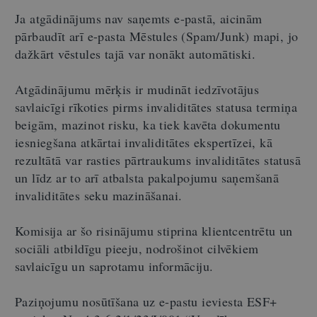
Ja atgādinājums nav saņemts e-pastā, aicinām
pārbaudīt arī e-pasta Mēstules (Spam/Junk) mapi, jo
dažkārt vēstules tajā var nonākt automātiski.
Atgādinājumu mērķis ir mudināt iedzīvotājus
savlaicīgi rīkoties pirms invaliditātes statusa termiņa
beigām, mazinot risku, ka tiek kavēta dokumentu
iesniegšana atkārtai invaliditātes ekspertīzei, kā
rezultātā var rasties pārtraukums invaliditātes statusā
un līdz ar to arī atbalsta pakalpojumu saņemšanā
invaliditātes seku mazināšanai.
Komisija ar šo risinājumu stiprina klientcentrētu un
sociāli atbildīgu pieeju, nodrošinot cilvēkiem
savlaicīgu un saprotamu informāciju.
Paziņojumu nosūtīšana uz e-pastu ieviesta ESF+