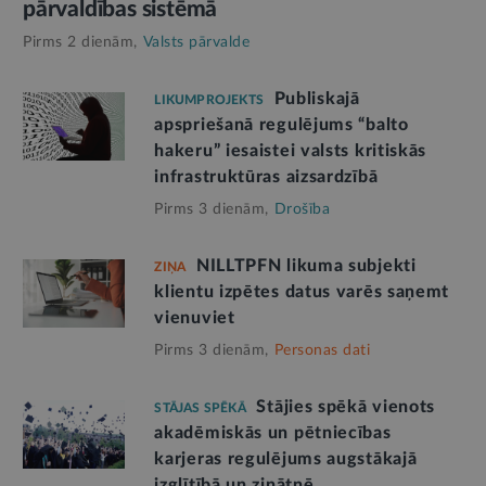
pārvaldības sistēmā
Pirms 2 dienām,
Valsts pārvalde
Publiskajā
LIKUMPROJEKTS
apspriešanā regulējums “balto
hakeru” iesaistei valsts kritiskās
infrastruktūras aizsardzībā
Pirms 3 dienām,
Drošība
NILLTPFN likuma subjekti
ZIŅA
klientu izpētes datus varēs saņemt
vienuviet
Pirms 3 dienām,
Personas dati
Stājies spēkā vienots
STĀJAS SPĒKĀ
akadēmiskās un pētniecības
karjeras regulējums augstākajā
izglītībā un zinātnē