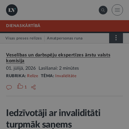
DIENASKĀRTĪBĀ
Visas preses relīzes
Amatpersonas runa
Atklātā vēstule
Relīze
Veselības un darbspēju ekspertīzes ārstu valsts
komisija
01. jūlijā, 2026
Lasīšanai: 2 minūtes
RUBRIKA:
Relīze
TĒMA:
Invaliditāte
1
Iedzīvotāji ar invaliditāti
turpmāk saņems