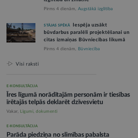
Pirms 4 dienām,
Augstākā izglītība
Iespēja uzsākt
STĀJAS SPĒKĀ
būvdarbus paralēli projektēšanai un
citas izmaiņas Būvniecības likumā
Pirms 4 dienām,
Būvniecība
Visi raksti
E-KONSULTĀCIJA
Īres līgumā norādītajām personām ir tiesības
īrētajās telpās deklarēt dzīvesvietu
Vakar,
Līgumi, dokumenti
E-KONSULTĀCIJA
Parāda piedziņa no slimības pabalsta