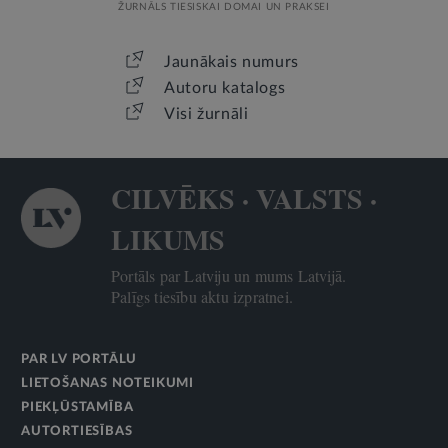
ŽURNĀLS TIESISKAI DOMAI UN PRAKSEI
Jaunākais numurs
Autoru katalogs
Visi žurnāli
CILVĒKS · VALSTS ·
LIKUMS
Portāls par Latviju un mums Latvijā.
Palīgs tiesību aktu izpratnei.
PAR LV PORTĀLU
LIETOŠANAS NOTEIKUMI
PIEKĻŪSTAMĪBA
AUTORTIESĪBAS