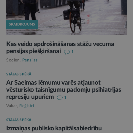
SKAIDROJUMS
Kas veido apdrošināšanas stāžu vecuma
pensijas piešķiršanai
1
Šodien,
Pensijas
STĀJAS SPĒKĀ
Ar Saeimas lēmumu varēs atjaunot
vēsturisko taisnīgumu padomju psihiatrijas
represiju upuriem
1
Vakar,
Reģistri
STĀJAS SPĒKĀ
Izmaiņas publisko kapitālsabiedrību