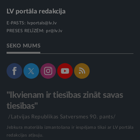
LV portāla redakcija
E-PASTS:
lvportals@lv.lv
PRESES RELĪZĒM:
pr@lv.lv
SEKO MUMS
"Ikvienam ir tiesības zināt savas
tiesības"
/Latvijas Republikas Satversmes 90. pants/
Jebkura materiāla izmantošana ir iespējama tikai ar LV portāla
redakcijas atļauju.