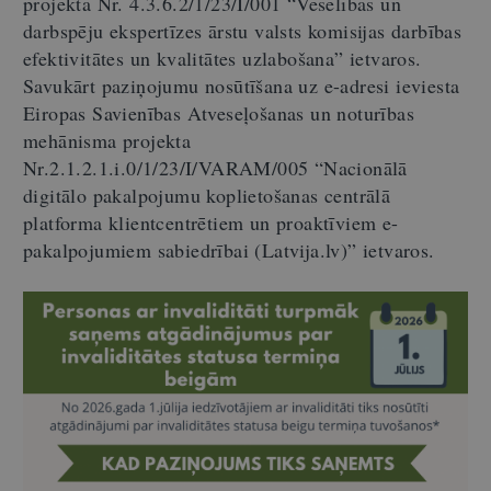
projekta Nr. 4.3.6.2/1/23/I/001 “Veselības un
darbspēju ekspertīzes ārstu valsts komisijas darbības
efektivitātes un kvalitātes uzlabošana” ietvaros.
Savukārt paziņojumu nosūtīšana uz e-adresi ieviesta
Eiropas Savienības Atveseļošanas un noturības
mehānisma projekta
Nr.2.1.2.1.i.0/1/23/I/VARAM/005 “Nacionālā
digitālo pakalpojumu koplietošanas centrālā
platforma klientcentrētiem un proaktīviem e-
pakalpojumiem sabiedrībai (Latvija.lv)” ietvaros.