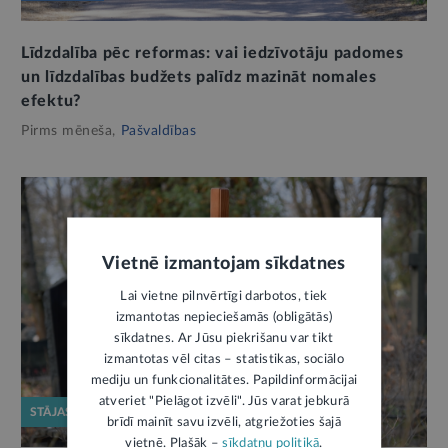
Līdzdalība pēc reformas: vai iedzīvotāju padomes
un līdzdalības budžets palīdz mazināt nomales
efektu?
Pirms mēneša,
Pašvaldības
Vietnē izmantojam sīkdatnes
Lai vietne pilnvērtīgi darbotos, tiek
izmantotas nepieciešamās (obligātās)
sīkdatnes. Ar Jūsu piekrišanu var tikt
izmantotas vēl citas – statistikas, sociālo
mediju un funkcionalitātes. Papildinformācijai
atveriet "Pielāgot izvēli". Jūs varat jebkurā
STĀJAS SPĒKĀ
brīdī mainīt savu izvēli, atgriežoties šajā
vietnē. Plašāk –
sīkdatņu politikā
.