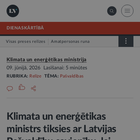
DIENASKĀRTĪBĀ
Visas preses relīzes
Amatpersonas runa
Atklātā vēstule
Relīze
Klimata un enerģētikas ministrija
09. jūnijā, 2026
Lasīšanai: 5 minūtes
RUBRIKA:
Relīze
TĒMA:
Pašvaldības
Klimata un enerģētikas
ministrs tiksies ar Latvijas