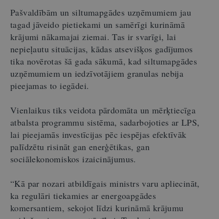
Pašvaldībām un siltumapgādes uzņēmumiem jau
tagad jāveido pietiekami un samērīgi kurināmā
krājumi nākamajai ziemai. Tas ir svarīgi, lai
nepieļautu situācijas, kādas atsevišķos gadījumos
tika novērotas šā gada sākumā, kad siltumapgādes
uzņēmumiem un iedzīvotājiem granulas nebija
pieejamas to iegādei.
Vienlaikus tiks veidota pārdomāta un mērķtiecīga
atbalsta programmu sistēma, sadarbojoties ar LPS,
lai pieejamās investīcijas pēc iespējas efektīvāk
palīdzētu risināt gan enerģētikas, gan
sociālekonomiskos izaicinājumus.
“Kā par nozari atbildīgais ministrs varu apliecināt,
ka regulāri tiekamies ar energoapgādes
komersantiem, sekojot līdzi kurināmā krājumu