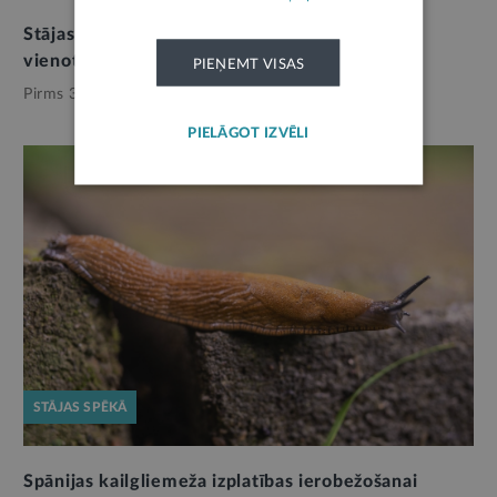
Stājas spēkā jaunais Kapsētu likums: turpmāk
vienots regulējums visām pašvaldībām
PIEŅEMT VISAS
Pirms 3 mēnešiem,
Pašvaldības
PIELĀGOT IZVĒLI
STĀJAS SPĒKĀ
Spānijas kailgliemeža izplatības ierobežošanai