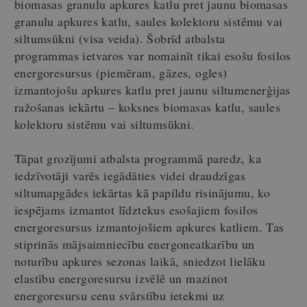
biomasas granulu apkures katlu pret jaunu biomasas
granulu apkures katlu, saules kolektoru sistēmu vai
siltumsūkni (visa veida). Šobrīd atbalsta
programmas ietvaros var nomainīt tikai esošu fosilos
energoresursus (piemēram, gāzes, ogles)
izmantojošu apkures katlu pret jaunu siltumenerģijas
ražošanas iekārtu – koksnes biomasas katlu, saules
kolektoru sistēmu vai siltumsūkni.
Tāpat grozījumi atbalsta programmā paredz, ka
iedzīvotāji varēs iegādāties videi draudzīgas
siltumapgādes iekārtas kā papildu risinājumu, ko
iespējams izmantot līdztekus esošajiem fosilos
energoresursus izmantojošiem apkures katliem. Tas
stiprinās mājsaimniecību energoneatkarību un
noturību apkures sezonas laikā, sniedzot lielāku
elastību energoresursu izvēlē un mazinot
energoresursu cenu svārstību ietekmi uz