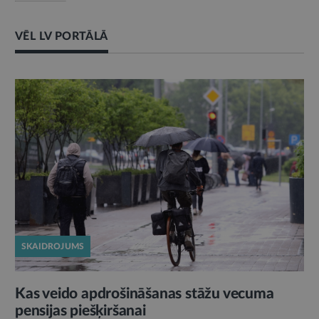
VĒL LV PORTĀLĀ
SKAIDROJUMS
Kas veido apdrošināšanas stāžu vecuma
pensijas piešķiršanai