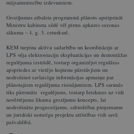
mājsaimniecību izdevumiem.
Grozījumus atbalsta programmā plānots apstiprināt
Ministru kabineta sēdē vēl pirms apkures sezonas
sākuma – š. g. 3. ceturksnī.
KEM turpina aktīvu sadarbību un koordināciju ar
LPS vēja elektrostaciju ekspluatācijas un demontāžas
regulējuma izstrādē, tostarp organizējot regulāras
apspriedes ar vietējo kopienu pārstāvjiem un
nodrošinot savlaicīgu informācijas apmaiņu par
plānotajiem regulējuma risinājumiem. LPS sarunās
tiks pārrunāts regulējums, tostarp Ietekmes uz vidi
novērtējuma likuma grozījumu koncepts, lai
nodrošinātu prognozējamu, sabiedrībai pieņemamu
un juridiski noturīgu projektu attīstības vidi savā
pašvaldībā.