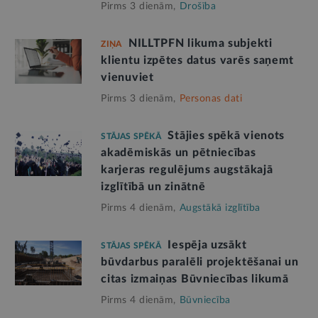
Pirms 3 dienām,
Drošība
NILLTPFN likuma subjekti
ZIŅA
klientu izpētes datus varēs saņemt
vienuviet
Pirms 3 dienām,
Personas dati
Stājies spēkā vienots
STĀJAS SPĒKĀ
akadēmiskās un pētniecības
karjeras regulējums augstākajā
izglītībā un zinātnē
Pirms 4 dienām,
Augstākā izglītība
Iespēja uzsākt
STĀJAS SPĒKĀ
būvdarbus paralēli projektēšanai un
citas izmaiņas Būvniecības likumā
Pirms 4 dienām,
Būvniecība