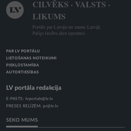
CILVĒKS · VALSTS ·
LIKUMS
Portāls par Latviju un mums Latvijā.
Palīgs tiesību aktu izpratnei.
PAR LV PORTĀLU
LIETOŠANAS NOTEIKUMI
PIEKĻŪSTAMĪBA
AUTORTIESĪBAS
LV portāla redakcija
E-PASTS:
lvportals@lv.lv
PRESES RELĪZĒM:
pr@lv.lv
SEKO MUMS