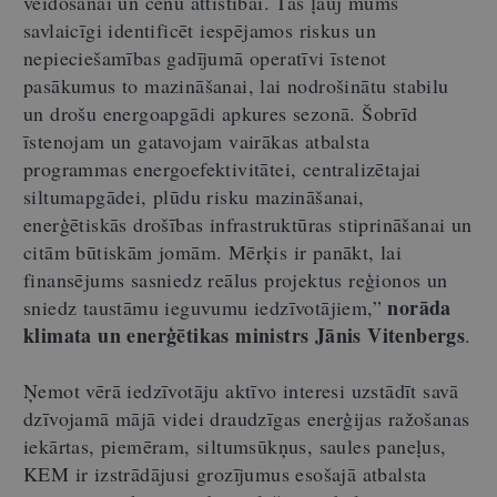
veidošanai un cenu attīstībai. Tas ļauj mums
savlaicīgi identificēt iespējamos riskus un
nepieciešamības gadījumā operatīvi īstenot
pasākumus to mazināšanai, lai nodrošinātu stabilu
un drošu energoapgādi apkures sezonā. Šobrīd
īstenojam un gatavojam vairākas atbalsta
programmas energoefektivitātei, centralizētajai
siltumapgādei, plūdu risku mazināšanai,
enerģētiskās drošības infrastruktūras stiprināšanai un
citām būtiskām jomām. Mērķis ir panākt, lai
finansējums sasniedz reālus projektus reģionos un
norāda
sniedz taustāmu ieguvumu iedzīvotājiem,”
klimata un enerģētikas ministrs Jānis Vitenbergs
.
Ņemot vērā iedzīvotāju aktīvo interesi uzstādīt savā
dzīvojamā mājā videi draudzīgas enerģijas ražošanas
iekārtas, piemēram, siltumsūkņus, saules paneļus,
KEM ir izstrādājusi grozījumus esošajā atbalsta