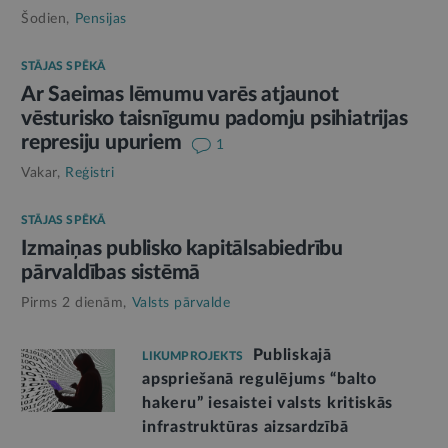
Šodien,
Pensijas
STĀJAS SPĒKĀ
Ar Saeimas lēmumu varēs atjaunot
vēsturisko taisnīgumu padomju psihiatrijas
represiju upuriem
1
Vakar,
Reģistri
STĀJAS SPĒKĀ
Izmaiņas publisko kapitālsabiedrību
pārvaldības sistēmā
Pirms 2 dienām,
Valsts pārvalde
Publiskajā
LIKUMPROJEKTS
apspriešanā regulējums “balto
hakeru” iesaistei valsts kritiskās
infrastruktūras aizsardzībā