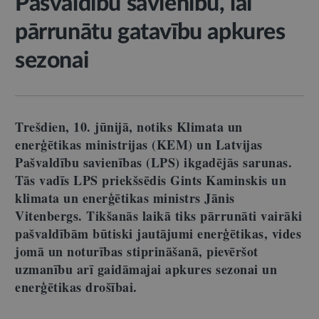
Pašvaldību savienību, lai
pārrunātu gatavību apkures
sezonai
Trešdien, 10. jūnijā, notiks Klimata un
enerģētikas ministrijas (KEM) un Latvijas
Pašvaldību savienības (LPS) ikgadējās sarunas.
Tās vadīs LPS priekšsēdis Gints Kaminskis un
klimata un enerģētikas ministrs Jānis
Vitenbergs. Tikšanās laikā tiks pārrunāti vairāki
pašvaldībām būtiski jautājumi enerģētikas, vides
jomā un noturības stiprināšanā, pievēršot
uzmanību arī gaidāmajai apkures sezonai un
enerģētikas drošībai.