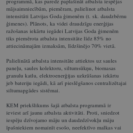
programmā, kas paredz paplašināt atbalsta iespējas
mājsaimniecībām, piemēram, palielinot atbalsta
intensitāti Latvijas Goda ģimenēm (t. sk. daudzbērnu
ģimenes). Plānots, ka videi draudzīgu enerģijas
ražošanas iekārtu iegādei Latvijas Goda ģimenēm
tiks piemērota atbalsta intensitāte līdz 85% no
attiecināmajām izmaksām, līdzšinējo 70% vietā.
Palielinātā atbalsta intensitāte attiektos uz saules
paneļu, saules kolektoru, siltumsūkņu, biomasas
granulu katlu, elektroenerģijas uzkrāšanas iekārtu
jeb bateriju iegādi, kā arī pieslēgšanos centralizētajai
siltumapgādes sistēmai.
KEM priekšlikums šajā atbalsta programmā ir
ieviest arī jaunu atbalsta aktivitāti. Proti, sniedzot
iespēju dzīvojamo māju un daudzdzīvokļu māju
īpašniekiem nomainīt esošo, neefektīvo malkas vai