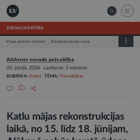
DIENASKĀRTĪBĀ
Visas preses relīzes
Amatpersonas runa
Atklātā vēstule
Relīze
Alūksnes novada pašvaldība
05. jūnijā, 2026
Lasīšanai: 3 minūtes
RUBRIKA:
Relīze
TĒMA:
Pašvaldības
Katlu mājas rekonstrukcijas
laikā, no 15. līdz 18. jūnijam,