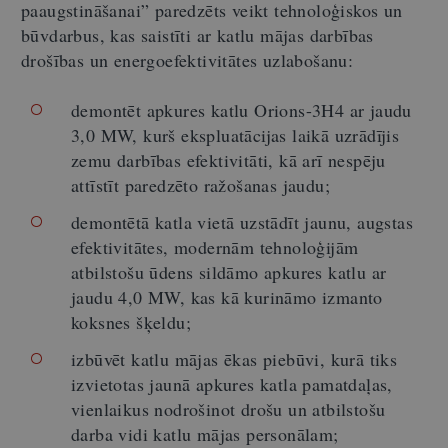
paaugstināšanai” paredzēts veikt tehnoloģiskos un
būvdarbus, kas saistīti ar katlu mājas darbības
drošības un energoefektivitātes uzlabošanu:
demontēt apkures katlu Orions-3H4 ar jaudu
3,0 MW, kurš ekspluatācijas laikā uzrādījis
zemu darbības efektivitāti, kā arī nespēju
attīstīt paredzēto ražošanas jaudu;
demontētā katla vietā uzstādīt jaunu, augstas
efektivitātes, modernām tehnoloģijām
atbilstošu ūdens sildāmo apkures katlu ar
jaudu 4,0 MW, kas kā kurināmo izmanto
koksnes šķeldu;
izbūvēt katlu mājas ēkas piebūvi, kurā tiks
izvietotas jaunā apkures katla pamatdaļas,
vienlaikus nodrošinot drošu un atbilstošu
darba vidi katlu mājas personālam;