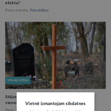
efektu?
Pirms mēneša,
Pašvaldības
STĀJAS SPĒKĀ
Stājas spēkā jaunais Kapsētu likums: turpmāk
vienots regulējums visām pašvaldībām
Vietnē izmantojam sīkdatnes
Pirms 3 mēnešiem,
Pašvaldības