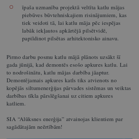
īpaša uzmanība projektā veltīta katlu mājas
piebūves būvtehniskajiem risinājumiem, kas
tiek veidoti tā, lai katlu māja pēc iespējas
labāk iekļautos apkārtējā pilsētvidē,
papildinot pilsētas arhitektonisko ainavu.
Pirmo darbu posmu katlu mājā plānots uzsākt šī
gada jūnijā, kad demontēs esošo apkures katlu. Lai
to nodrošinātu, katlu mājas darbība jāaptur.
Demontējamais apkures katls tiks atvienots no
kopējās siltumenerģijas pārvades sistēmas un veiktas
darbības tīkla pārslēgšanai uz citiem apkures
katliem.
SIA “Alūksnes enerģija” atvainojas klientiem par
sagādātajām neērtībām!