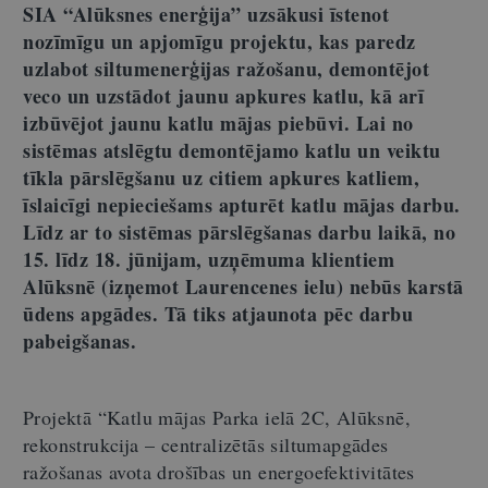
SIA “Alūksnes enerģija” uzsākusi īstenot
nozīmīgu un apjomīgu projektu, kas paredz
uzlabot siltumenerģijas ražošanu, demontējot
veco un uzstādot jaunu apkures katlu, kā arī
izbūvējot jaunu katlu mājas piebūvi. Lai no
sistēmas atslēgtu demontējamo katlu un veiktu
tīkla pārslēgšanu uz citiem apkures katliem,
īslaicīgi nepieciešams apturēt katlu mājas darbu.
Līdz ar to sistēmas pārslēgšanas darbu laikā, no
15. līdz 18. jūnijam, uzņēmuma klientiem
Alūksnē (izņemot Laurencenes ielu) nebūs karstā
ūdens apgādes. Tā tiks atjaunota pēc darbu
pabeigšanas.
Projektā “Katlu mājas Parka ielā 2C, Alūksnē,
rekonstrukcija – centralizētās siltumapgādes
ražošanas avota drošības un energoefektivitātes