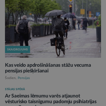
SKAIDROJUMS
Kas veido apdrošināšanas stāžu vecuma
pensijas piešķiršanai
Šodien,
Pensijas
STĀJAS SPĒKĀ
Ar Saeimas lēmumu varēs atjaunot
vēsturisko taisnīgumu padomju psihiatrijas