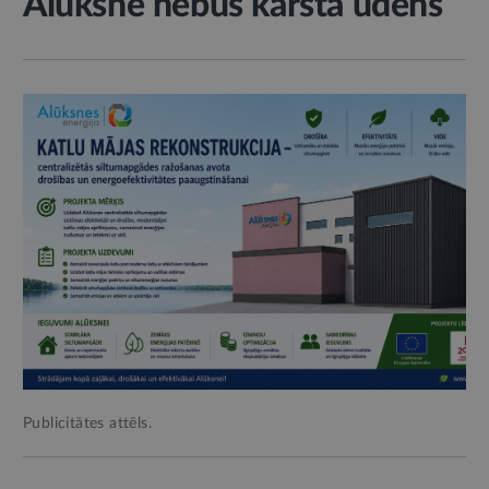
Alūksnē nebūs karstā ūdens
Publicitātes attēls.