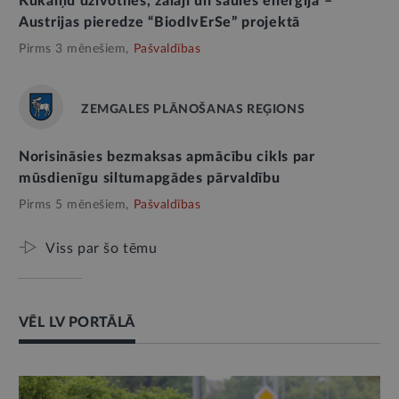
Kukaiņu dzīvotnes, zālāji un saules enerģija –
Austrijas pieredze “BiodIvErSe” projektā
Pirms 3 mēnešiem,
Pašvaldības
ZEMGALES PLĀNOŠANAS REĢIONS
Norisināsies bezmaksas apmācību cikls par
mūsdienīgu siltumapgādes pārvaldību
Pirms 5 mēnešiem,
Pašvaldības
Viss par šo tēmu
VĒL LV PORTĀLĀ