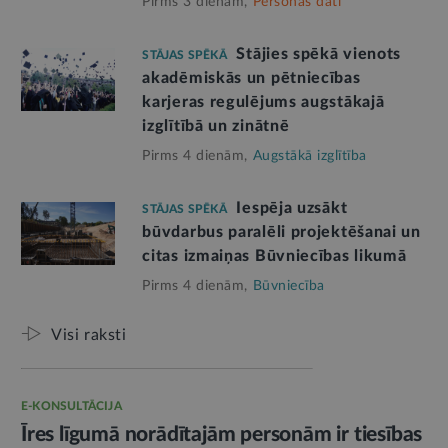
Pirms 3 dienām,
Personas dati
Stājies spēkā vienots
STĀJAS SPĒKĀ
akadēmiskās un pētniecības
karjeras regulējums augstākajā
izglītībā un zinātnē
Pirms 4 dienām,
Augstākā izglītība
Iespēja uzsākt
STĀJAS SPĒKĀ
būvdarbus paralēli projektēšanai un
citas izmaiņas Būvniecības likumā
Pirms 4 dienām,
Būvniecība
Visi raksti
E-KONSULTĀCIJA
Īres līgumā norādītajām personām ir tiesības