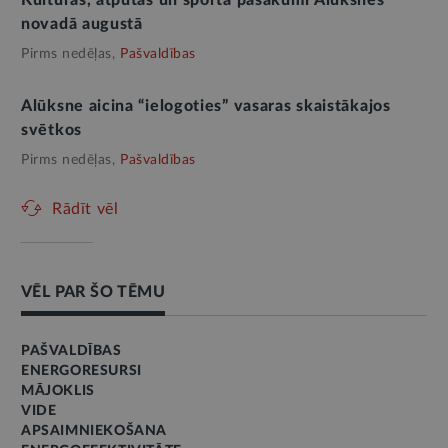
Kultūras, atpūtas un sporta pasākumi Alūksnes
novadā augustā
Pirms nedēļas,
Pašvaldības
Alūksne aicina “ielogoties” vasaras skaistākajos
svētkos
Pirms nedēļas,
Pašvaldības
Rādīt vēl
VĒL PAR ŠO TĒMU
PAŠVALDĪBAS
ENERGORESURSI
MĀJOKLIS
VIDE
APSAIMNIEKOŠANA