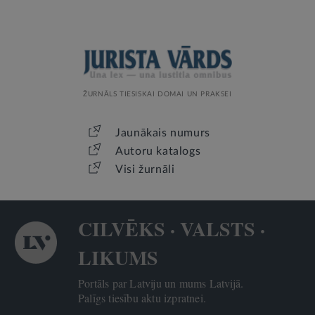
ŽURNĀLS TIESISKAI DOMAI UN PRAKSEI
Jaunākais numurs
Autoru katalogs
Visi žurnāli
CILVĒKS · VALSTS ·
LIKUMS
Portāls par Latviju un mums Latvijā.
Palīgs tiesību aktu izpratnei.