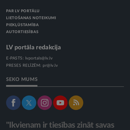
PAR LV PORTĀLU
LIETOŠANAS NOTEIKUMI
PIEKĻŪSTAMĪBA
AUTORTIESĪBAS
LV portāla redakcija
E-PASTS:
lvportals@lv.lv
PRESES RELĪZĒM:
pr@lv.lv
SEKO MUMS
"Ikvienam ir tiesības zināt savas