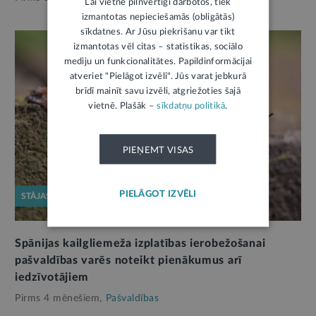
Lai vietne pilnvērtīgi darbotos, tiek
izmantotas nepieciešamās (obligātās)
sīkdatnes. Ar Jūsu piekrišanu var tikt
izmantotas vēl citas – statistikas, sociālo
mediju un funkcionalitātes. Papildinformācijai
atveriet "Pielāgot izvēli". Jūs varat jebkurā
brīdī mainīt savu izvēli, atgriežoties šajā
vietnē. Plašāk –
sīkdatņu politikā
.
PIEŅEMT VISAS
PIELĀGOT IZVĒLI
STĀJAS SPĒKĀ
Spānijas kailgliemeža izplatības ierobežošanai
pašvaldības varēs noteikt pienākumus arī
iedzīvotājiem
Pirms 4 mēnešiem,
Pašvaldības