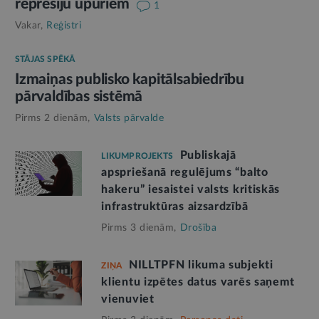
represiju upuriem
1
Vakar,
Reģistri
STĀJAS SPĒKĀ
Izmaiņas publisko kapitālsabiedrību
pārvaldības sistēmā
Pirms 2 dienām,
Valsts pārvalde
Publiskajā
LIKUMPROJEKTS
apspriešanā regulējums “balto
hakeru” iesaistei valsts kritiskās
infrastruktūras aizsardzībā
Pirms 3 dienām,
Drošība
NILLTPFN likuma subjekti
ZIŅA
klientu izpētes datus varēs saņemt
vienuviet