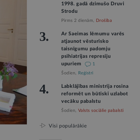
1998. gadā dzimušo Druvi
Strodu
Pirms 2 dienām,
Drošība
3.
Ar Saeimas lēmumu varēs
atjaunot vēsturisko
taisnīgumu padomju
psihiatrijas represiju
upuriem
1
Šodien,
Reģistri
4.
Labklājības ministrija rosina
reformēt un būtiski uzlabot
vecāku pabalstu
Šodien,
Valsts sociālie pabalsti
Visi populārākie