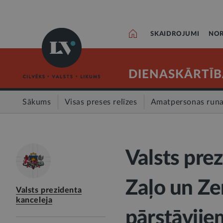
SKAIDROJUMI
NOR
DIENASKĀRTĪB
Sākums
Visas preses relīzes
Amatpersonas run
Valsts pre
Zaļo un Ze
Valsts prezidenta
kanceleja
pārstāvjie