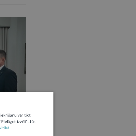
iekrišanu var tikt
Pielāgot izvēli". Jūs
litikā
.