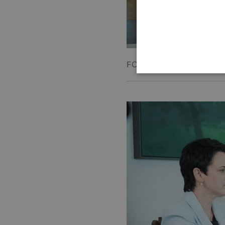
FOTO: Ilmārs Znotiņš, Val