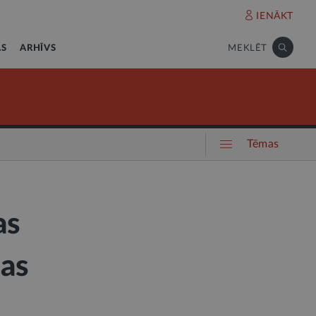
IENĀKT
AS
ARHĪVS
MEKLĒT
Tēmas
as
jas