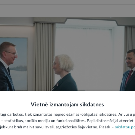
Vietnē izmantojam sīkdatnes
rtīgi darbotos, tiek izmantotas nepieciešamās (obligātās) sīkdatnes. Ar Jūsu p
 – statistikas, sociālo mediju un funkcionalitātes. Papildinformācijai atveriet "
jebkurā brīdī mainīt savu izvēli, atgriežoties šajā vietnē. Plašāk –
sīkdatņu po