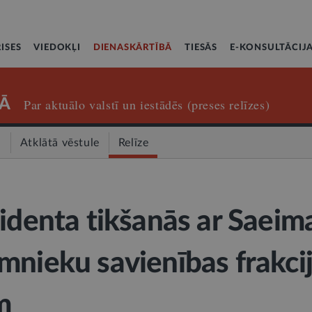
ISES
VIEDOKĻI
DIENASKĀRTĪBĀ
TIESĀS
E-KONSULTĀCIJ
Ā
Par aktuālo valstī un iestādēs (preses relīzes)
a
Atklātā vēstule
Relīze
zidenta tikšanās ar Saeim
mnieku savienības frakci
m