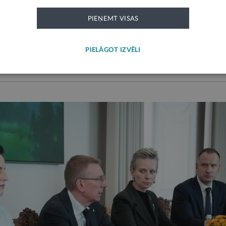
PIEŅEMT VISAS
PIELĀGOT IZVĒLI
sts prezidenta kanceleja.