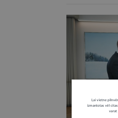
Lai vietne pilnvē
izmantotas vēl citas
varat 