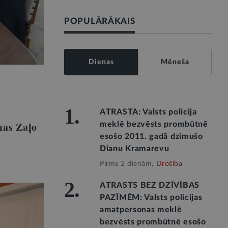
POPULĀRĀKAIS
Dienas
Mēneša
1.
ATRASTA: Valsts policija
mas Zaļo
meklē bezvēsts prombūtnē
esošo 2011. gadā dzimušo
Dianu Kramarevu
Pirms 2 dienām,
Drošība
2.
ATRASTS BEZ DZĪVĪBAS
PAZĪMĒM: Valsts policijas
amatpersonas meklē
bezvēsts prombūtnē esošo