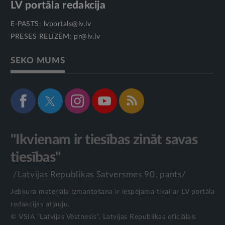
LV portāla redakcija
E-PASTS:
lvportals@lv.lv
PRESES RELĪZĒM:
pr@lv.lv
SEKO MUMS
"Ikvienam ir tiesības zināt savas
tiesības"
/Latvijas Republikas Satversmes 90. pants/
Jebkura materiāla izmantošana ir iespējama tikai ar LV portāla
redakcijas atļauju.
© VSIA "Latvijas Vēstnesis", Latvijas Republikas oficiālais