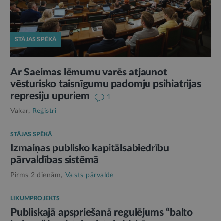
STĀJAS SPĒKĀ
Ar Saeimas lēmumu varēs atjaunot
vēsturisko taisnīgumu padomju psihiatrijas
represiju upuriem
1
Vakar,
Reģistri
STĀJAS SPĒKĀ
Izmaiņas publisko kapitālsabiedrību
pārvaldības sistēmā
Pirms 2 dienām,
Valsts pārvalde
LIKUMPROJEKTS
Publiskajā apspriešanā regulējums “balto