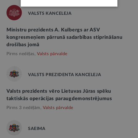
VALSTS KANCELEJA
Ministru prezidents A. Kulbergs ar ASV
kongresmeņiem pārrunā sadarbības stiprināšanu
drošības jomā
Pirms nedēļas,
Valsts pārvalde
VALSTS PREZIDENTA KANCELEJA
Valsts prezidents vēro Lietuvas Jūras spēku
taktiskās operācijas paraugdemonstrējumus
Pirms 3 nedēļām,
Valsts pārvalde
SAEIMA