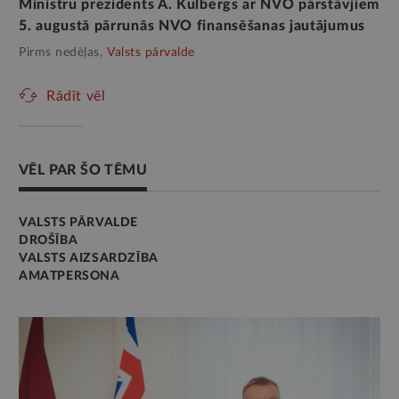
Ministru prezidents A. Kulbergs ar NVO pārstāvjiem
5. augustā pārrunās NVO finansēšanas jautājumus
Pirms nedēļas,
Valsts pārvalde
Rādīt vēl
VĒL PAR ŠO TĒMU
VALSTS PĀRVALDE
DROŠĪBA
VALSTS AIZSARDZĪBA
AMATPERSONA