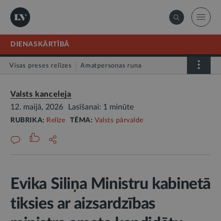
DIENASKĀRTĪBĀ
Visas preses relīzes
Amatpersonas runa
Atklātā vēstule
Relīze
Valsts kanceleja
12. maijā, 2026
Lasīšanai: 1 minūte
RUBRIKA:
Relīze
TĒMA:
Valsts pārvalde
Evika Siliņa Ministru kabinetā
tiksies ar aizsardzības