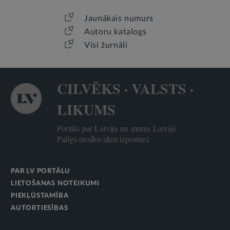
Jaunākais numurs
Autoru katalogs
Visi žurnāli
CILVĒKS · VALSTS ·
LIKUMS
Portāls par Latviju un mums Latvijā.
Palīgs tiesību aktu izpratnei.
PAR LV PORTĀLU
LIETOŠANAS NOTEIKUMI
PIEKĻŪSTAMĪBA
AUTORTIESĪBAS