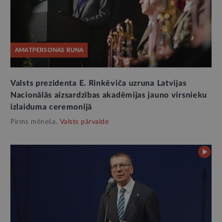
AMATPERSONAS RUNA
Valsts prezidenta E. Rinkēviča uzruna Latvijas
Nacionālās aizsardzības akadēmijas jauno virsnieku
izlaiduma ceremonijā
Pirms mēneša,
Valsts pārvalde