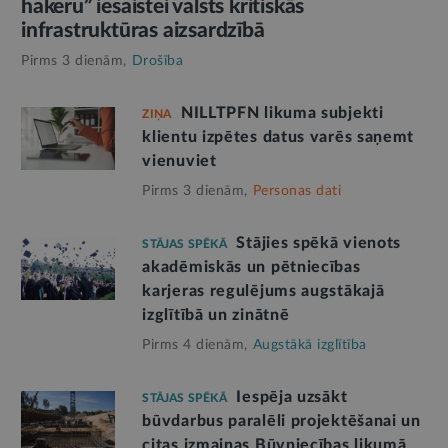
hakeru” iesaistei valsts kritiskās
infrastruktūras aizsardzībā
Pirms 3 dienām,
Drošība
NILLTPFN likuma subjekti
ZIŅA
klientu izpētes datus varēs saņemt
vienuviet
Pirms 3 dienām,
Personas dati
Stājies spēkā vienots
STĀJAS SPĒKĀ
akadēmiskās un pētniecības
karjeras regulējums augstākajā
izglītībā un zinātnē
Pirms 4 dienām,
Augstākā izglītība
Iespēja uzsākt
STĀJAS SPĒKĀ
būvdarbus paralēli projektēšanai un
citas izmaiņas Būvniecības likumā