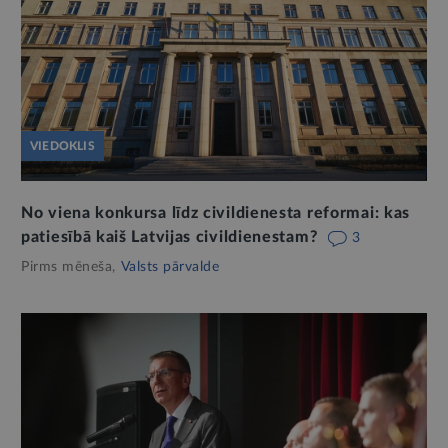
VIEDOKLIS
No viena konkursa līdz civildienesta reformai: kas
patiesībā kaiš Latvijas civildienestam?
3
Pirms mēneša,
Valsts pārvalde