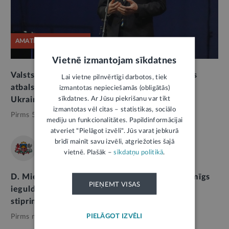
AMATPERSONAS RUNA
Vietnē izmantojam sīkdatnes
Valsts prezidenta E. Rinkēviča uzruna Ukrainas
Lai vietne pilnvērtīgi darbotos, tiek
atbalstam veltītajā koncertā “Palīdzi izvest
izmantotas nepieciešamās (obligātās)
sīkdatnes. Ar Jūsu piekrišanu var tikt
Ukrainas aizstāvjus no nāves”
izmantotas vēl citas – statistikas, sociālo
Pirms 5 mēnešiem,
Valsts pārvalde
mediju un funkcionalitātes. Papildinformācijai
atveriet "Pielāgot izvēli". Jūs varat jebkurā
brīdī mainīt savu izvēli, atgriežoties šajā
SAEIMA
vietnē. Plašāk –
sīkdatņu politikā
.
D. Mieriņa: Kanādas militārā klātbūtne ir nozīmīgs
PIEŅEMT VISAS
ieguldījums Latvijas un visa reģiona drošības
stiprināšanā
PIELĀGOT IZVĒLI
Pirms nedēļas,
Valsts pārvalde