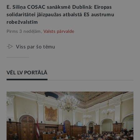
E. Siliņa COSAC sanāksmē Dublinā: Eiropas
solidaritātei jāizpaužas atbalstā ES austrumu
robežvalstīm
Pirms 3 nedēļām,
Valsts pārvalde
Viss par šo tēmu
VĒL LV PORTĀLĀ