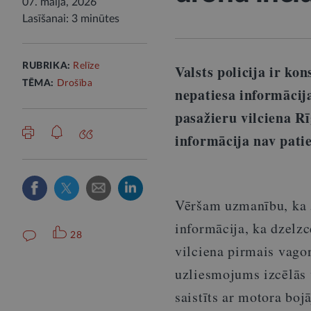
07. maijā, 2026
Lasīšanai: 3 minūtes
RUBRIKA:
Relīze
Valsts policija ir kon
TĒMA:
Drošība
nepatiesa informācija
pasažieru vilciena R
informācija nav pati
Vēršam uzmanību, ka 5.
informācija, ka dzelz
28
vilciena pirmais vago
uzliesmojums izcēlās 
saistīts ar motora boj