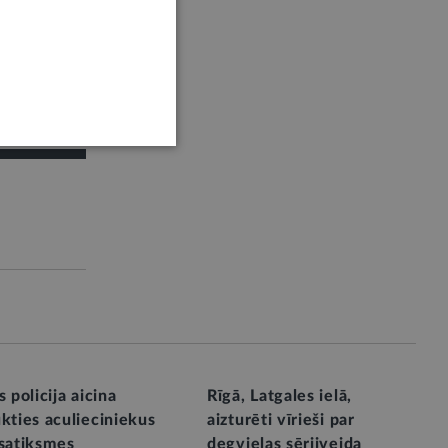
s policija aicina
Rīgā, Latgales ielā,
kties aculieciniekus
aizturēti vīrieši par
 satiksmes
degvielas sērijveida