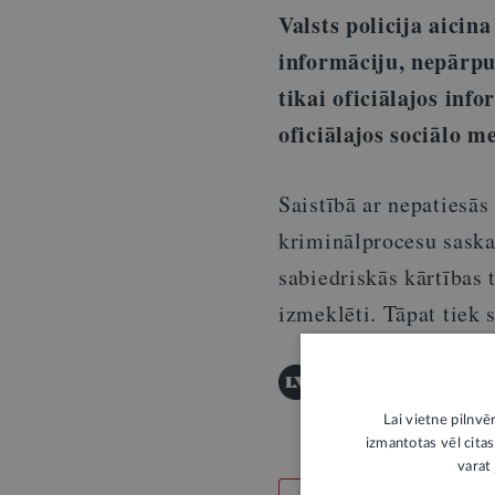
Valsts policija aicina
informāciju, nepārpu
tikai oficiālajos inf
oficiālajos sociālo m
Saistībā ar nepatiesās 
kriminālprocesu saska
sabiedriskās kārtības 
izmeklēti. Tāpat tiek s
Šī informācija ir publis
Publicēšanas noteikumi
Lai vietne pilnvē
izmantotas vēl citas
varat 