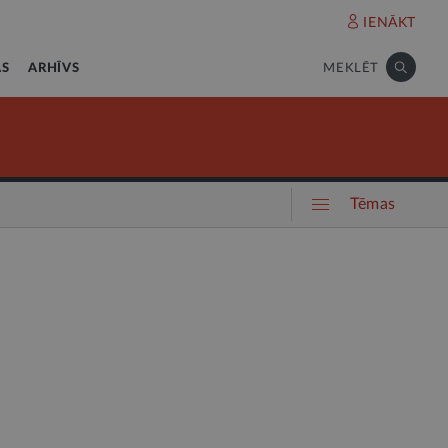
IENĀKT
AS
ARHĪVS
MEKLĒT
Tēmas