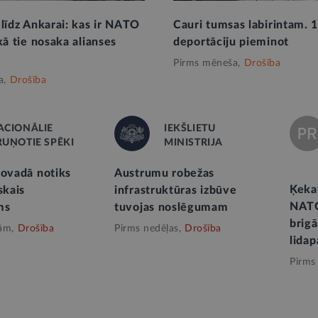
 līdz Ankarai: kas ir NATO
Cauri tumsas labirintam. 1
kā tie nosaka alianses
deportāciju pieminot
Pirms mēneša,
Drošība
a,
Drošība
ACIONĀLIE
IEKŠLIETU
RUŅOTIE SPĒKI
MINISTRIJA
novadā notiks
Austrumu robežas
Ķeka
skais
infrastruktūras izbūve
NATO
ms
tuvojas noslēgumam
brigā
ām,
Drošība
Pirms nedēļas,
Drošība
lida
Pirms