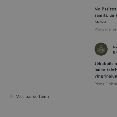
No Parīzes
samiti, un 
kursu
Pirms mēneš
N
B
Jēkabpils 
lauka takti
vingrināju
Pirms 2 dien
Viss par šo tēmu