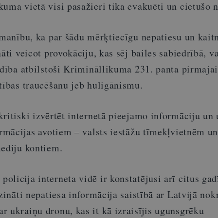
uma vietā visi pasažieri tika evakuēti un cietušo n
zmanību, ka par šādu mērķtiecīgu nepatiesu un kait
āti veicot provokāciju, kas sēj bailes sabiedrībā, v
ldība atbilstoši Krimināllikuma 231. panta pirmajai
tības traucēšanu jeb huligānismu.
ritiski izvērtēt internetā pieejamo informāciju un 
ormācijas avotiem – valsts iestāžu tīmekļvietnēm u
mediju kontiem.
licija interneta vidē ir konstatējusi arī citus ga
pzināti nepatiesa informācija saistībā ar Latvijā no
r ukraiņu dronu, kas it kā izraisījis ugunsgrēku