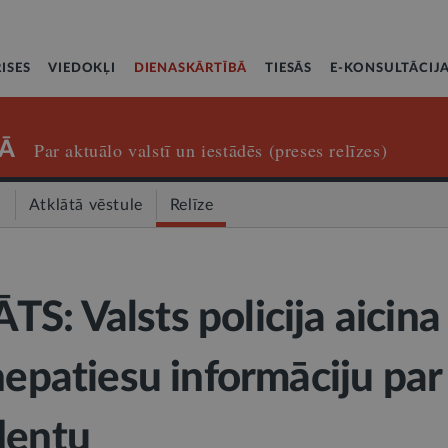
ISES
VIEDOKĻI
DIENASKĀRTĪBĀ
TIESĀS
E-KONSULTĀCIJ
Ā
Par aktuālo valstī un iestādēs (preses relīzes)
a
Atklātā vēstule
Relīze
S: Valsts policija aicina
nepatiesu informāciju par
dentu