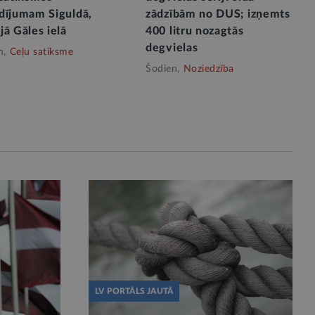
dījumam Siguldā,
zādzībām no DUS; izņemts
ā Gāles ielā
400 litru nozagtās
degvielas
n,
Ceļu satiksme
Šodien,
Noziedzība
LV PORTĀLS JAUTĀ