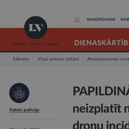
SKAIDROJUMI
NOR
DIENASKĀRTĪB
Sākums
Visas preses relīzes
Amatpersonas run
PAPILDINĀT
neizplatīt 
Valsts policija
dronu inci