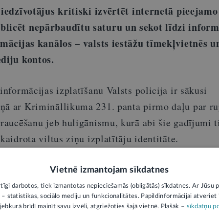
 iedzīvotājus kritiski izvērtēt internetā pieejamo
blicēt nepārbaudītu saturu un sekot līdzi inform
ormācijas kanālos – valsts iestāžu tīmekļvietnēs u
ediju kontos.
informācijas izplatīšanu Valsts policija ir sākusi
ņā ar Krimināllikuma 231. panta pirmo daļu par ru
traucēšanu jeb huligānismu, kurā abi šie gadījumi t
kaidrota viltus ziņu izplatītāju identitāte.
Vietnē izmantojam sīkdatnes
ks paziņojums un neatspoguļo LV portāla viedokli. Par tās saturu atbild ie
rtīgi darbotos, tiek izmantotas nepieciešamās (obligātās) sīkdatnes. Ar Jūsu p
 – statistikas, sociālo mediju un funkcionalitātes. Papildinformācijai atveriet "
jebkurā brīdī mainīt savu izvēli, atgriežoties šajā vietnē. Plašāk –
sīkdatņu po