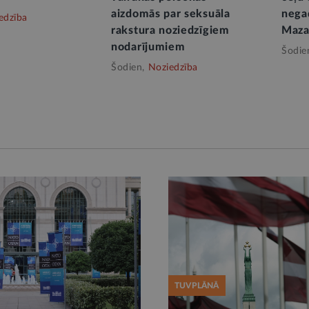
aizdomās par seksuāla
nega
edzība
rakstura noziedzīgiem
Mazaj
nodarījumiem
Šodie
Šodien,
Noziedzība
TUVPLĀNĀ