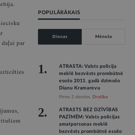
ebija.
POPULĀRĀKAIS
niecisku
ar
Dienas
Mēneša
 daļai par
1.
ATRASTA: Valsts policija
uzticēties
meklē bezvēsts prombūtnē
n
esošo 2011. gadā dzimušo
Dianu Kramarevu
Pirms 2 dienām,
Drošība
2.
dījumus,
ATRASTS BEZ DZĪVĪBAS
PAZĪMĒM: Valsts policijas
kritušiem
amatpersonas meklē
bezvēsts prombūtnē esošo