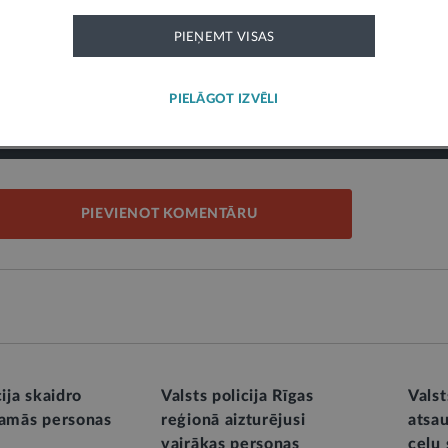
28
PIEŅEMT VISAS
ardzība
PIELĀGOT IZVĒLI
PIEVIENOT KOMENTĀRU
cija skaidro
Valsts policija Rīgas
Valst
zamās personas
reģionā aizturējusi
atsau
vairākas personas
ceļu