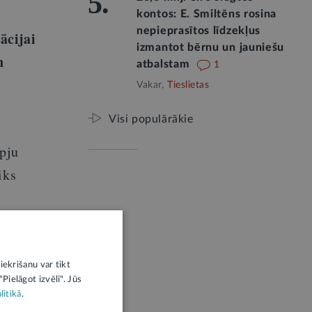
5.
kontos: E. Smiltēns rosina
nepieprasītos līdzekļus
ācijai
izmantot bērnu un jauniešu
n
atbalstam
1
Vakar,
Tieslietas
Visi populārākie
pju
iks
sūtītājs.
iekrišanu var tikt
Pielāgot izvēli". Jūs
litikā
.