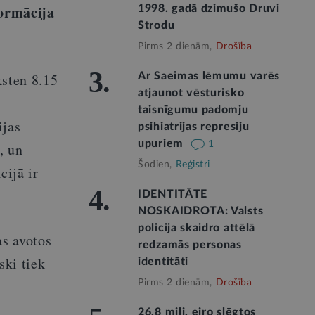
ormācija
1998. gadā dzimušo Druvi
Strodu
Pirms 2 dienām,
Drošība
3.
ksten 8.15
Ar Saeimas lēmumu varēs
atjaunot vēsturisko
taisnīgumu padomju
ijas
psihiatrijas represiju
upuriem
1
, un
Šodien,
Reģistri
cijā ir
4.
IDENTITĀTE
NOSKAIDROTA: Valsts
policija skaidro attēlā
as avotos
redzamās personas
ski tiek
identitāti
Pirms 2 dienām,
Drošība
26,8 milj. eiro slēgtos