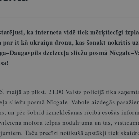
statējusi, ka interneta vidē tiek mērķtiecīgi izpla
 par it kā ukraiņu dronu, kas šonakt nokritis uz
īga–Daugavpils dzelzceļa sliežu posmā Nīcgale–
esa!
 maijā ap plkst. 21.00 Valsts policijā tika saņemt
ceļa sliežu posmā Nīcgale–Vabole aizdegās pasažie
ns, un pēc šobrīd izmeklēšanas rīcībā esošās inform
vilciena motora telpas nodalījumā un tas, visticam
ājumiem. Taču precīzi notikušā apstākļi tiek skaidr