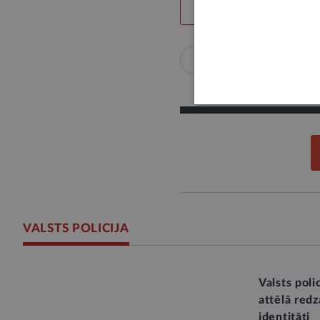
LABS SATURS
Drošība
Valsts aizs
VALSTS POLICIJA
Valsts poli
attēlā red
identitāti