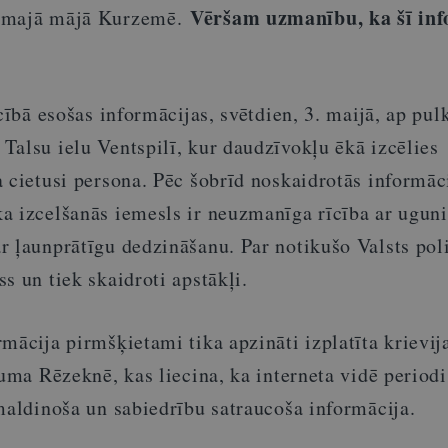
Vēršam uzmanību, ka šī inf
jamajā mājā Kurzemē.
īcībā esošas informācijas, svētdien, 3. maijā, ap pul
Talsu ielu Ventspilī, kur daudzīvokļu ēkā izcēlies
 cietusi persona. Pēc šobrīd noskaidrotās informāc
a izcelšanās iemesls ir neuzmanīga rīcība ar uguni
 ļaunprātīgu dedzināšanu. Par notikušo Valsts poli
s un tiek skaidroti apstākļi.
mācija pirmšķietami tika apzināti izplatīta krievij
kuma Rēzeknē, kas liecina, ka interneta vidē periodi
 maldinoša un sabiedrību satraucoša informācija.