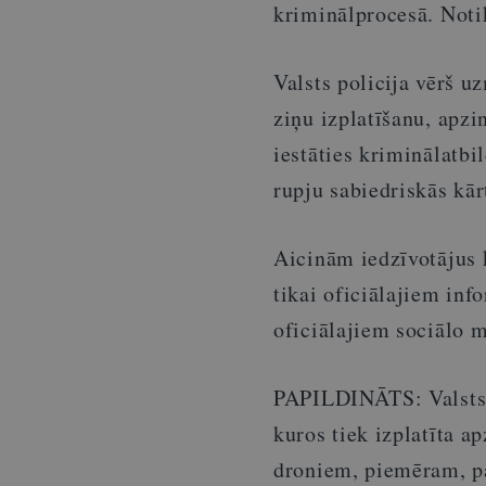
kriminālprocesā. Notik
Valsts policija vērš u
ziņu izplatīšanu, apzin
iestāties kriminālatbi
rupju sabiedriskās kār
Aicinām iedzīvotājus k
tikai oficiālajiem inf
oficiālajiem sociālo 
PAPILDINĀTS: Valsts po
kuros tiek izplatīta a
droniem, piemēram, pa