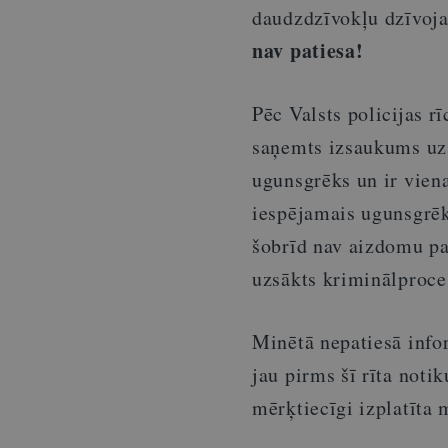
daudzdzīvokļu dzīvo
nav patiesa!
Pēc Valsts policijas r
saņemts izsaukums uz 
ugunsgrēks un ir viena
iespējamais ugunsgrēk
šobrīd nav aizdomu par
uzsākts kriminālproces
Minētā nepatiesā infor
jau pirms šī rīta noti
mērķtiecīgi izplatīta