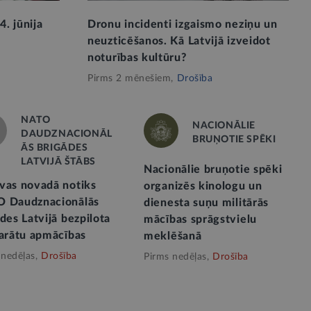
4. jūnija
Dronu incidenti izgaismo neziņu un
neuzticēšanos. Kā Latvijā izveidot
noturības kultūru?
Pirms 2 mēnešiem,
Drošība
NATO
NACIONĀLIE
DAUDZNACIONĀL
BRUŅOTIE SPĒKI
ĀS BRIGĀDES
LATVIJĀ ŠTĀBS
Nacionālie bruņotie spēki
vas novadā notiks
organizēs kinologu un
 Daudznacionālās
dienesta suņu militārās
des Latvijā bezpilota
mācības sprāgstvielu
parātu apmācības
meklēšanā
 nedēļas,
Drošība
Pirms nedēļas,
Drošība