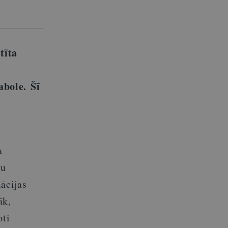
tīta
Vabole.
Šī
a
ru
ācijas
āk,
oti