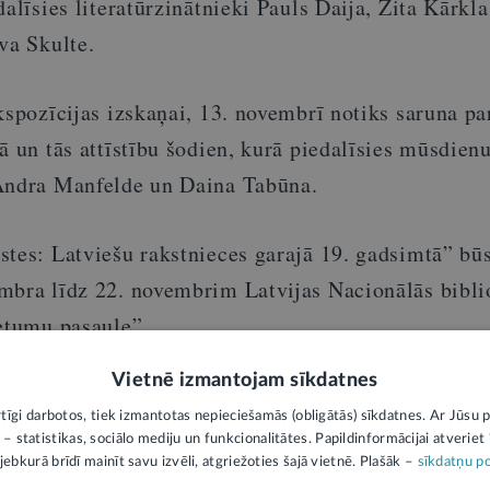
dalīsies literatūrzinātnieki Pauls Daija, Zita Kārkl
va Skulte.
kspozīcijas izskaņai, 13. novembrī notiks saruna pa
ā un tās attīstību šodien, kurā piedalīsies mūsdienu
 Andra Manfelde un Daina Tabūna.
stes: Latviešu rakstnieces garajā 19. gadsimtā” bū
mbra līdz 22. novembrim Latvijas Nacionālās bibli
Retumu pasaule”.
Vietnē izmantojam sīkdatnes
LU Literatūras, folkloras un mākslas institūta īste
rtīgi darbotos, tiek izmantotas nepieciešamās (obligātās) sīkdatnes. Ar Jūsu p
omes finansētā projektā
“Atgūstot latviešu reālismu:
 – statistikas, sociālo mediju un funkcionalitātes. Papildinformācijai atveriet "
ātes meklējumi”
(lzp-2024/1-0341), pievēršoties līd
jebkurā brīdī mainīt savu izvēli, atgriežoties šajā vietnē. Plašāk –
sīkdatņu po