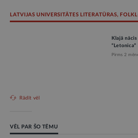
LATVIJAS UNIVERSITĀTES LITERATŪRAS, FOLK
Klajā nācis
“Letonica”
Pirms 2 mēn
Rādīt vēl
VĒL PAR ŠO TĒMU