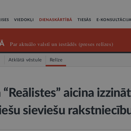
ISES
VIEDOKĻI
DIENASKĀRTĪBĀ
TIESĀS
E-KONSULTĀCIJ
Ā
Par aktuālo valstī un iestādēs (preses relīzes)
a
Atklātā vēstule
Relīze
 “Reālistes” aicina izzināt
iešu sieviešu rakstniecīb