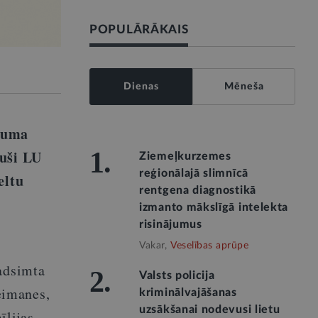
POPULĀRĀKAIS
Dienas
Mēneša
ājuma
1.
juši LU
Ziemeļkurzemes
reģionālajā slimnīcā
eltu
rentgena diagnostikā
izmanto mākslīgā intelekta
risinājumus
Vakar,
Veselības aprūpe
gadsimta
2.
Valsts policija
eimanes,
kriminālvajāšanas
uzsākšanai nodevusi lietu
īlijas