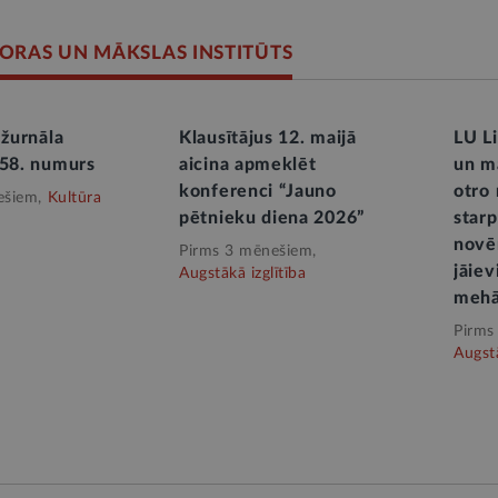
LORAS UN MĀKSLAS INSTITŪTS
 žurnāla
Klausītājus 12. maijā
LU Li
 58. numurs
aicina apmeklēt
un mā
konferenci “Jauno
otro
ešiem,
Kultūra
pētnieku diena 2026”
starp
novēr
Pirms 3 mēnešiem,
jāiev
Augstākā izglītība
mehā
Pirms
Augstā