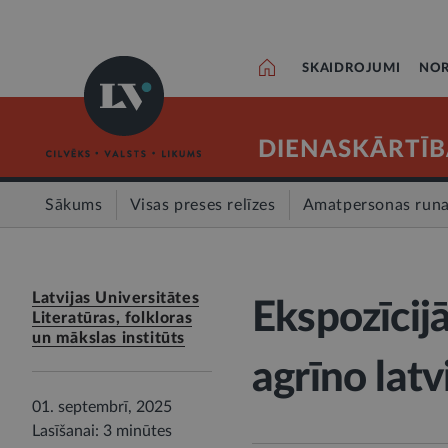
SKAIDROJUMI
NOR
DIENASKĀRTĪB
Sākums
Visas preses relīzes
Amatpersonas run
Latvijas Universitātes
Ekspozīcijā
Literatūras, folkloras
un mākslas institūts
agrīno latv
01. septembrī, 2025
Lasīšanai: 3 minūtes