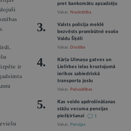
pret bankomātu apzadzēju
dojuši
Vakar,
Noziedzība
ismības
3.
Valsts policija meklē
a.
bezvēsts prombūtnē esošo
Valdu Šķēli
ārdi,
Vakar,
Drošība
ešu
4.
Kārļa Ulmaņa gatves un
izpēte ir
Lielirbes ielas krustojumā
ierīkos sabiedriskā
 gadsimta
transporta joslu
Annu
Vakar,
Pašvaldības
5.
Kas veido apdrošināšanas
stāžu vecuma pensijas
.
piešķiršanai
1
ieviešu
Vakar,
Pensijas