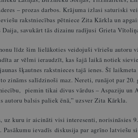
deres – prozas darbos. Krājuma izlasi saturiski vei
sieviešu rakstniecības pētniece Zita Kārkla un apga
 Daija, savukārt tās dizainu radījusi Grieta Vītoliņ
onu līdz šim lielākoties veidojuši vīriešu autoru v
adīta ar vēlmi ieraudzīt, kas šajā laikā notiek sievi
jaunas šķautnes rakstnieces tajā ienes. Šī laikmeta 
 to zināms salīdzinoši maz. Nereti, runājot par 20.
niecību, piemin tikai divus vārdus – Aspaziju un 
ās autoru balsis paliek ēnā,” uzsver Zita Kārkla.
 uz kuru ir aicināti visi interesenti, norisināsies 9
. Pasākumu ievadīs diskusija par agrīno latviešu s