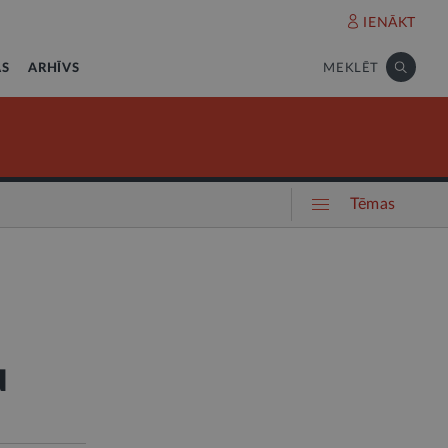
IENĀKT
AS
ARHĪVS
MEKLĒT
Tēmas
u