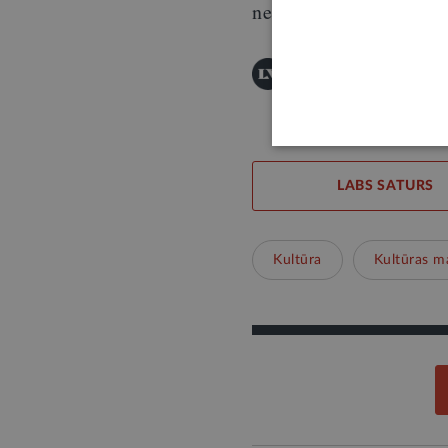
nepietiekami pētītu au
Šī informācija ir publis
Publicēšanas noteikumi
LABS SATURS
Kultūra
Kultūras m