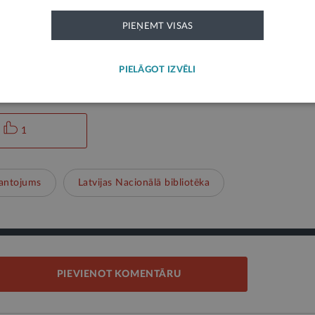
toru balsīm latviešu literatūras vēsturē.
PIEŅEMT VISAS
ks paziņojums un neatspoguļo LV portāla viedokli. Par tās saturu atbild ie
PIELĀGOT IZVĒLI
1
antojums
Latvijas Nacionālā bibliotēka
PIEVIENOT KOMENTĀRU