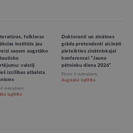
teratūras, folkloras
Doktoranti un zinātnes
kslas institūts jau
grāda pretendenti aicināti
 reizi saņem augstāko
pieteikties zinātniskajai
tautisko
konferencei “Jauno
tējumu: valstij
pētnieku diena 2026”
ieš izcilības atbalsta
Pirms 4 mēnešiem,
nisms
Augstākā izglītība
 4 mēnešiem,
kā izglītība