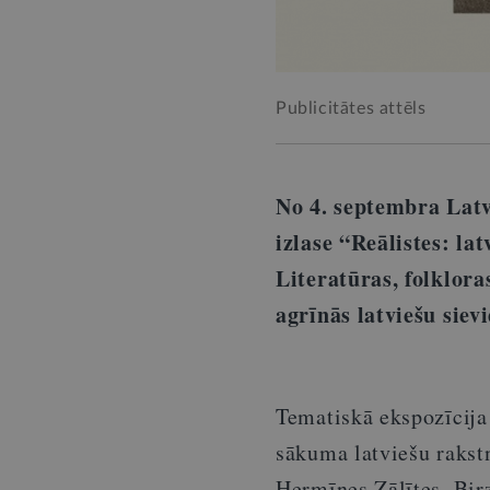
Publicitātes attēls
No 4. septembra Latv
izlase “Reālistes: la
Literatūras, folklora
agrīnās latviešu siev
Tematiskā ekspozīcija
sākuma latviešu raks
Hermīnes Zālītes, Birz