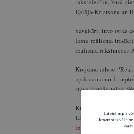
rakstniecību, kurā pie
Eglāja-Kristsone un Il
Savukārt, tuvojoties e
lomu reālisma tradīcij
reālisma rakstnieces
Krājuma izlase “Reāli
apskatāma no 4. septe
stāva izstāžu telpā “
Krājuma izlase tapusi 
Lai vietne pilnvē
Latvijas zinātnes pad
izmantotas vēl citas
inovācijas kā identit
varat 