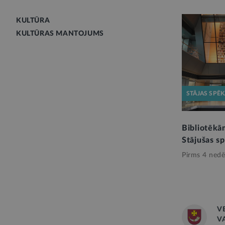
KULTŪRA
KULTŪRAS MANTOJUMS
STĀJAS SPĒ
Bibliotēkā
Stājušas s
Pirms 4 nedē
V
V