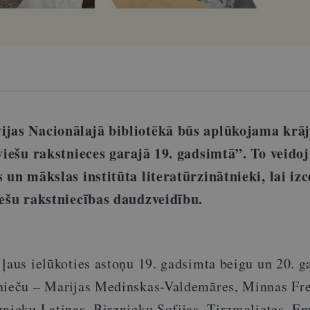
ijas Nacionālajā bibliotēkā būs aplūkojama kr
tviešu rakstnieces garajā 19. gadsimtā”. To veido
s un mākslas institūta literatūrzinātnieki, lai izc
iešu rakstniecības daudzveidību.
 ļaus ielūkoties astoņu 19. gadsimta beigu un 20. 
tnieču – Marijas Medinskas-Valdemāres, Minnas Fr
nieku Latiņas, Birznieku Sofijas, Tirzmalietes, Em