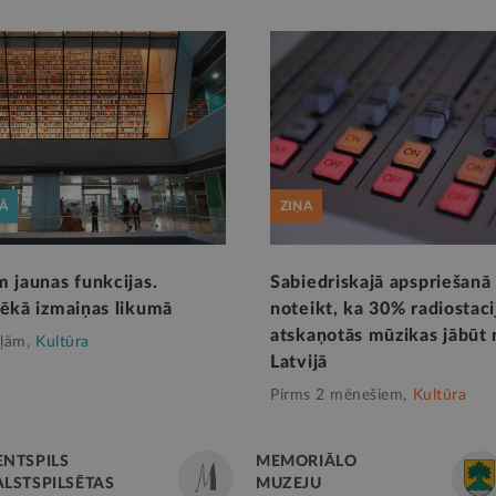
KĀ
ZIŅA
m jaunas funkcijas.
Sabiedriskajā apspriešanā
pēkā izmaiņas likumā
noteikt, ka 30% radiostaci
atskaņotās mūzikas jābūt r
ļām,
Kultūra
Latvijā
Pirms 2 mēnešiem,
Kultūra
ENTSPILS
MEMORIĀLO
ALSTSPILSĒTAS
MUZEJU