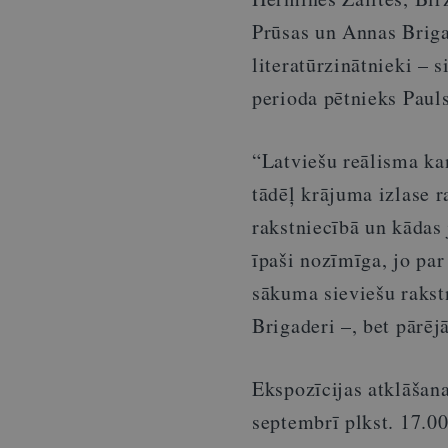
Prūsas un Annas Briga
literatūrzinātnieki – 
perioda pētnieks Pauls
“Latviešu reālisma kan
tādēļ krājuma izlase r
rakstniecībā un kādas 
īpaši nozīmīga, jo par
sākuma sieviešu rakst
Brigaderi –, bet pārēj
Ekspozīcijas atklāšana,
septembrī plkst. 17.00