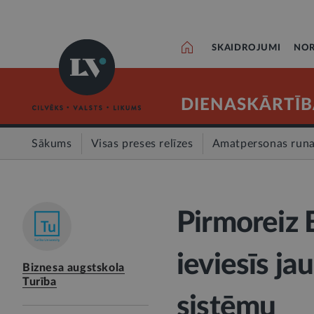
SKAIDROJUMI
NOR
DIENASKĀRTĪB
Sākums
Visas preses relīzes
Amatpersonas run
Pirmoreiz B
ieviesīs ja
Biznesa augstskola
Turība
sistēmu