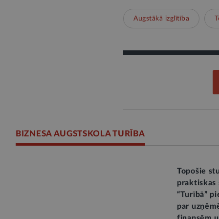
Augstākā izglītība
T
BIZNESA AUGSTSKOLA TURĪBA
Topošie stu
praktiskas 
“Turībā” p
par uzņēmē
finansēm u