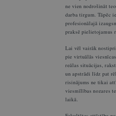
ne vien nodrošināt teo
darba tirgum. Tāpēc i
profesionālajā izaugs
praksē pielietojamus r
Lai vēl vairāk nostipr
pie virtuālās viesnīca
reālas situācijas, rak
un apstrādi līdz pat r
risinājums ne tikai att
viesmīlības nozares t
laikā.
Fakultātes attīstība no