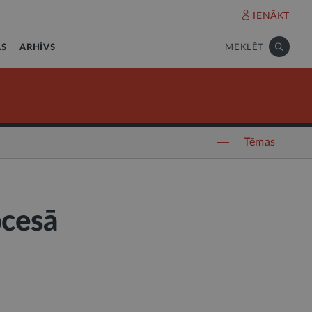
IENĀKT
AS
ARHĪVS
MEKLĒT
Tēmas
ocesā