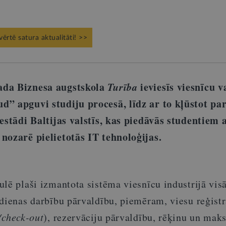
vērtē satura aktualitāti! >>
ada Biznesa augstskola
Turība
ieviesīs viesnīcu v
d” apguvi studiju procesā, līdz ar to kļūstot pa
iestādi Baltijas valstīs, kas piedāvās studentiem 
nozarē pielietotās IT tehnoloģijas.
lē plaši izmantota sistēma viesnīcu industrijā vis
kdienas darbību pārvaldību, piemēram, viesu reģistr
/check-out
), rezervāciju pārvaldību, rēķinu un ma