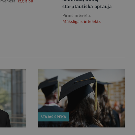
 mēneša,
Izglītība
starptautiska aptauja
Pirms mēneša,
Mākslīgais intelekts
STĀJAS SPĒKĀ