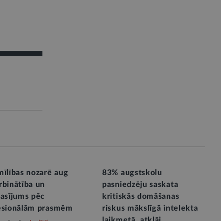
mīlības nozarē aug
83% augstskolu
rbinātība un
pasniedzēju saskata
rasījums pēc
kritiskās domāšanas
esionālām prasmēm
riskus mākslīgā intelekta
laikmetā, atklāj