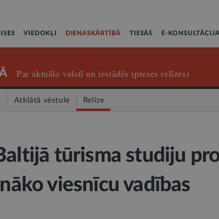
ISES
VIEDOKĻI
DIENASKĀRTĪBĀ
TIESĀS
E-KONSULTĀCIJ
Ā
Par aktuālo valstī un iestādēs (preses relīzes)
a
Atklātā vēstule
Relīze
altijā tūrisma studiju pr
unāko viesnīcu vadības