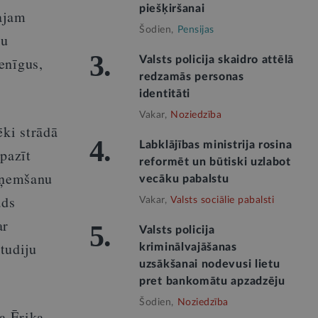
piešķiršanai
lajam
Šodien,
Pensijas
ju
3.
enīgus,
Valsts policija skaidro attēlā
redzamās personas
identitāti
Vakar,
Noziedzība
ēki strādā
4.
Labklājības ministrija rosina
pazīt
reformēt un būtiski uzlabot
ieņemšanu
vecāku pabalstu
āds
Vakar,
Valsts sociālie pabalsti
ar
5.
Valsts policija
tudiju
kriminālvajāšanas
uzsākšanai nodevusi lietu
pret bankomātu apzadzēju
Šodien,
Noziedzība
na Ērika