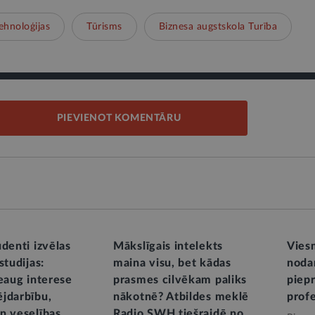
ehnoloģijas
Tūrisms
Biznesa augstskola Turība
PIEVIENOT KOMENTĀRU
denti izvēlas
Mākslīgais intelekts
Vies
studijas:
maina visu, bet kādas
noda
ieaug interese
prasmes cilvēkam paliks
piep
jdarbību,
nākotnē? Atbildes meklē
prof
n veselības
Radio SWH tiešraidē no