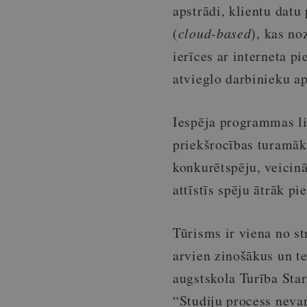
apstrādi, klientu datu
(
cloud-based
), kas no
ierīces ar interneta p
atvieglo darbinieku a
Iespēja programmas li
priekšrocības turamāka
konkurētspēju, veicinā
attīstīs spēju ātrāk pi
Tūrisms ir viena no s
arvien zinošākus un t
augstskola Turība Star
“Studiju process nevar