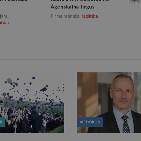
Pirms
Āgenskalna tirgus
ļām,
Pirms mēneša,
Izglītība
ītība
KĀ
VIEDOKLIS