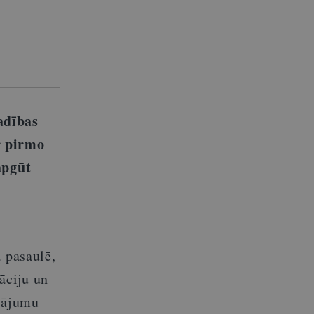
adības
r pirmo
apgūt
ā pasaulē,
āciju un
ksājumu