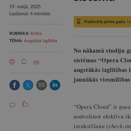
19. maijā, 2025
Lasīšanai: 4 minūtes
Publicēts pirms gada.
Iz
RUBRIKA:
Relīze
TĒMA:
Augstākā izglītība
No nākamā studiju g
sistēmas “Opera Clou
augstākās izglītības 
jaunākās viesmīlības 
“Opera Cloud” ir pasau
nodrošinot efektīvu i
izrakstīšanu (
check-in