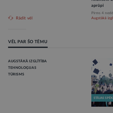
aprūpi
Pirms 4 nedē
Rādīt vēl
Augstākā izgl
VĒL PAR ŠO TĒMU
AUGSTĀKĀ IZGLĪTĪBA
TEHNOLOĢIJAS
TŪRISMS
STĀJAS SPĒ