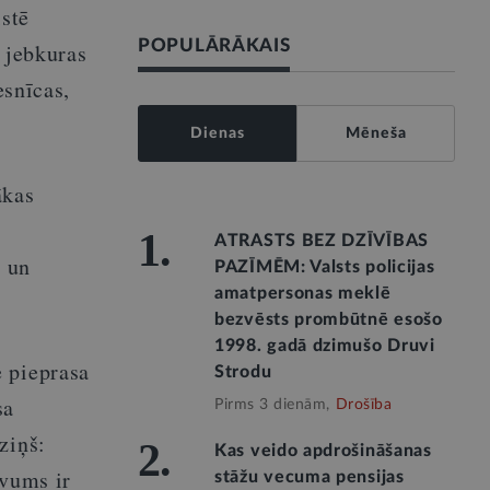
istē
POPULĀRĀKAIS
o jebkuras
esnīcas,
Dienas
Mēneša
ākas
1.
ATRASTS BEZ DZĪVĪBAS
i un
PAZĪMĒM: Valsts policijas
amatpersonas meklē
bezvēsts prombūtnē esošo
1998. gadā dzimušo Druvi
e pieprasa
Strodu
sa
Pirms 3 dienām,
Drošība
ziņš:
2.
Kas veido apdrošināšanas
evums ir
stāžu vecuma pensijas