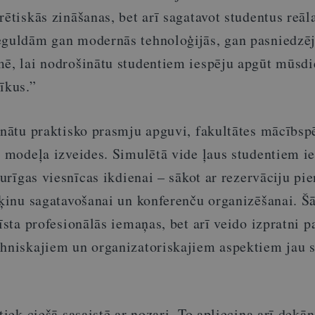
rētiskās zināšanas, bet arī sagatavot studentus reā
eguldām gan modernās tehnoloģijās, gan pasniedzē
mē, lai nodrošinātu studentiem iespēju apgūt mūsdi
īkus.”
inātu praktisko prasmju apguvi, fakultātes mācībsp
s modeļa izveides. Simulētā vide ļaus studentiem ie
sturīgas viesnīcas ikdienai – sākot ar rezervāciju p
ēķinu sagatavošanai un konferenču organizēšanai. Š
īsta profesionālās iemaņas, bet arī veido izpratni p
ehniskajiem un organizatoriskajiem aspektiem jau s
tiek ciešā sasaistē ar nozari. To apliecina arī dekā