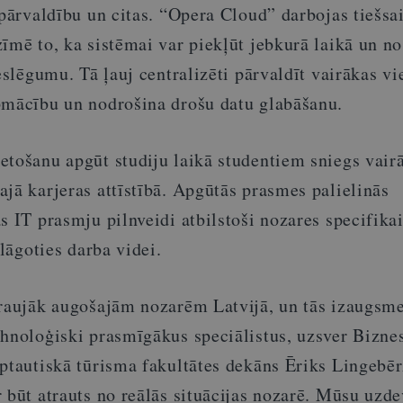
 pārvaldību un citas. “Opera Cloud” darbojas tiešsa
zīmē to, ka sistēmai var piekļūt jebkurā laikā un n
ieslēgumu. Tā ļauj centralizēti pārvaldīt vairākas vi
pmācību un nodrošina drošu datu glabāšanu.
etošanu apgūt studiju laikā studentiem sniegs vair
jā karjeras attīstībā. Apgūtās prasmes palielinās
s IT prasmju pilnveidi atbilstoši nozares specifika
elāgoties darba videi.
traujāk augošajām nozarēm Latvijā, un tās izaugsm
ehnoloģiski prasmīgākus speciālistus, uzsver Bizne
ptautiskā tūrisma fakultātes dekāns Ēriks Lingebēr
 būt atrauts no reālās situācijas nozarē. Mūsu uzd