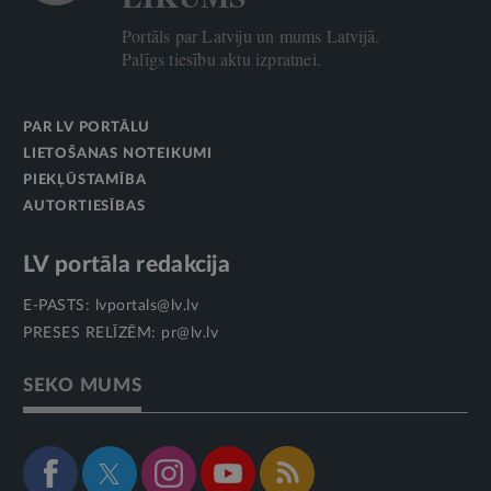
Portāls par Latviju un mums Latvijā.
Palīgs tiesību aktu izpratnei.
PAR LV PORTĀLU
LIETOŠANAS NOTEIKUMI
PIEKĻŪSTAMĪBA
AUTORTIESĪBAS
LV portāla redakcija
E-PASTS:
lvportals@lv.lv
PRESES RELĪZĒM:
pr@lv.lv
SEKO MUMS