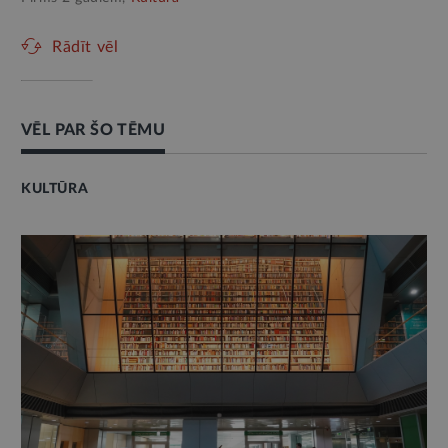
Rādīt vēl
VĒL PAR ŠO TĒMU
KULTŪRA