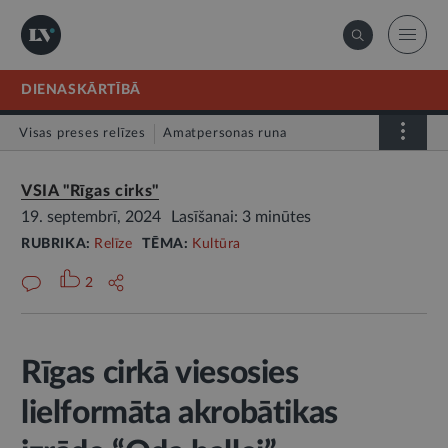
DIENASKĀRTĪBĀ
Visas preses relīzes
Amatpersonas runa
Atklātā vēstule
Relīze
VSIA "Rīgas cirks"
19. septembrī, 2024
Lasīšanai: 3 minūtes
RUBRIKA:
Relīze
TĒMA:
Kultūra
2
Rīgas cirkā viesosies
lielformāta akrobātikas