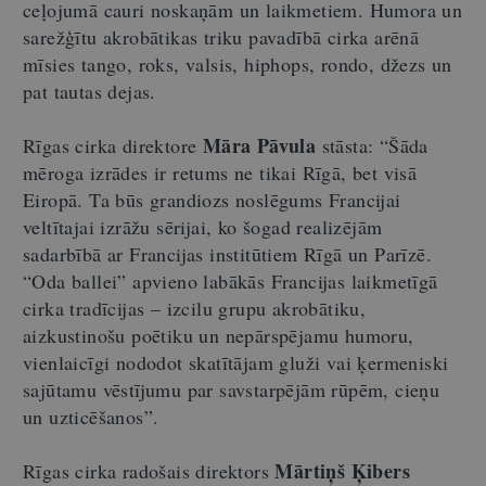
ceļojumā cauri noskaņām un laikmetiem. Humora un
sarežģītu akrobātikas triku pavadībā cirka arēnā
mīsies tango, roks, valsis, hiphops, rondo, džezs un
pat tautas dejas.
Māra Pāvula
Rīgas cirka direktore
stāsta: “Šāda
mēroga izrādes ir retums ne tikai Rīgā, bet visā
Eiropā. Ta būs grandiozs noslēgums Francijai
veltītajai izrāžu sērijai, ko šogad realizējām
sadarbībā ar Francijas institūtiem Rīgā un Parīzē.
“Oda ballei” apvieno labākās Francijas laikmetīgā
cirka tradīcijas – izcilu grupu akrobātiku,
aizkustinošu poētiku un nepārspējamu humoru,
vienlaicīgi nododot skatītājam gluži vai ķermeniski
sajūtamu vēstījumu par savstarpējām rūpēm, cieņu
un uzticēšanos”.
Mārtiņš Ķibers
Rīgas cirka radošais direktors