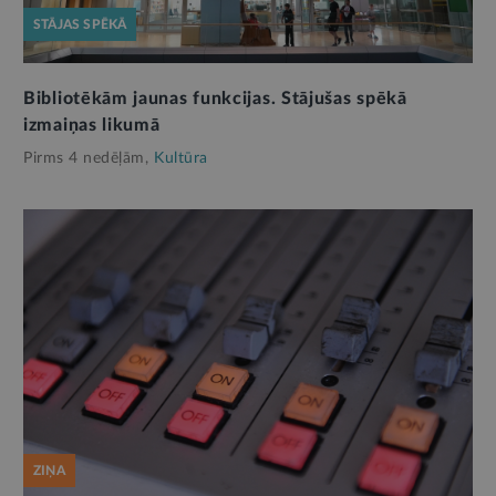
STĀJAS SPĒKĀ
Bibliotēkām jaunas funkcijas. Stājušas spēkā
izmaiņas likumā
Pirms 4 nedēļām,
Kultūra
ZIŅA