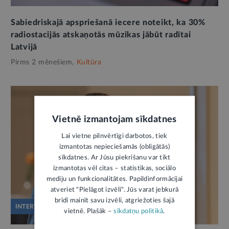
Sabiedriskajā apspriešanā iecere noteikt, ka 30%
radiostacijās atskaņotās mūzikas jābūt radītai
Latvijā
Pirms 2 mēnešiem,
Kultūra
Vietnē izmantojam sīkdatnes
Lai vietne pilnvērtīgi darbotos, tiek
izmantotas nepieciešamās (obligātās)
sīkdatnes. Ar Jūsu piekrišanu var tikt
izmantotas vēl citas – statistikas, sociālo
mediju un funkcionalitātes. Papildinformācijai
atveriet "Pielāgot izvēli". Jūs varat jebkurā
brīdī mainīt savu izvēli, atgriežoties šajā
INTERVIJA
vietnē. Plašāk –
sīkdatņu politikā
.