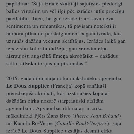
papildina: “Šajā izrādē skatītāji sajutīsies piederīgi
balles virpulim un vēl ilgi pēc izrādes jutīs priecīgu
pacilātību. Taču, lai gan izrādē ir arī sava deva
sentimenta un romantikas, tā pavisam noteikti ir
humora pilna un pārsteigumiem bagāta izrāde, kas
uzrunās dažādu vecumu skatītājus. Izrādes laikā gan
iepazīsim kolorītu dīdžeju, gan vērosim elpu
aizraujošu augstākā līmeņa akrobātiku – dažādus
salto, cilvēku torņus un piramīdas.”
2015. gadā dibinātajā cirka mākslinieku apvienībā
Le Doux Supplice
(Francija) kopā sanākuši
pieredzējuši akrobāti, kas uzstājušies kopā ar
dažādām cirka nozarē starptautiski atzītām
apvienībām. Apvienības dibinātāji ir cirka
mākslinieki Pjērs Žans Breo (
Pierre-Jean Bréaud
)
un Kamila Ro-Verpē (
Camille Rault-Verprey
); šajā
izrādē Le Doux Supplice uzstājas desmit cirka