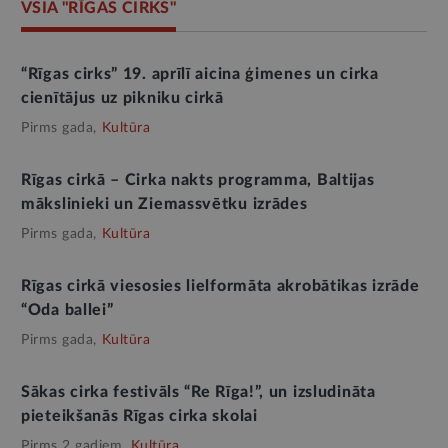
VSIA "RĪGAS CIRKS"
“Rīgas cirks” 19. aprīlī aicina ģimenes un cirka
cienītājus uz pikniku cirkā
Pirms gada,
Kultūra
Rīgas cirkā – Cirka nakts programma, Baltijas
mākslinieki un Ziemassvētku izrādes
Pirms gada,
Kultūra
Rīgas cirkā viesosies lielformāta akrobātikas izrāde
“Oda ballei”
Pirms gada,
Kultūra
Sākas cirka festivāls “Re Rīga!”, un izsludināta
pieteikšanās Rīgas cirka skolai
Pirms 2 gadiem,
Kultūra