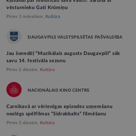
kļūšanai par minoritāti savā valstī? Saruna ar
vēsturnieku Gati Krūmiņu
Pirms 3 mēnešiem,
Kultūra
DAUGAVPILS VALSTSPILSĒTAS PAŠVALDĪBA
Jau šonedēļ “Muzikālais augusts Daugavpilī” sāk
savu 14. festivāla sezonu
Pirms 2 dienām,
Kultūra
NACIONĀLAIS KINO CENTRS
Carnikavā ar vērienīgas epizodes uzņemšanu
noslēgs spēlfilmas “Sidrabbalts” filmēšanu
Pirms 3 dienām,
Kultūra