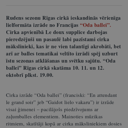
Rudens sezonu Rīgas cirkā ieskandinās vērienīga
lielformāta izrāde no Francijas
“Oda ballei”.
Cirka apvienībā
Le doux supplice
darbojas
pieredzējuši un pasaulē labi pazīstami cirka
mākslinieki, kas ir ne vien talantīgi akrobāti, bet
arī ar balles tematikai veltīto izrādi spēj uzburt
īstu sezonas atklāšanas un svētku sajūtu. “Oda
ballei” Rīgas cirkā skatāma 10. 11. un 12.
oktobrī plkst. 19.00.
Cirka izrāde “Oda ballei” (franciski: “En attendant
le grand soir” jeb “Gaidot lielo vakaru”) ir izrāde
visai ģimenei – pacilājošs piedzīvojums ar
zaļumballes elementiem. Mainoties mūzikas
ritmiem, skatītāji kopā ar cirka māksliniekiem dosies