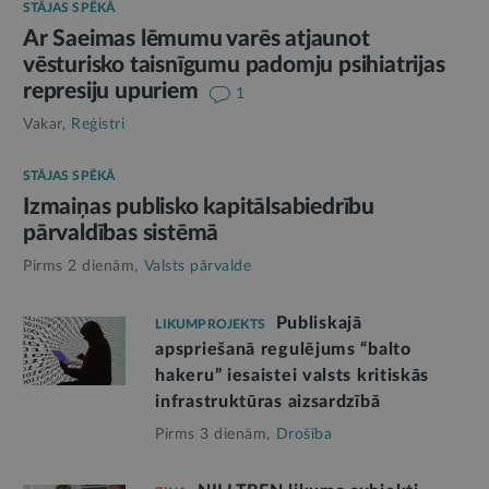
STĀJAS SPĒKĀ
Ar Saeimas lēmumu varēs atjaunot
vēsturisko taisnīgumu padomju psihiatrijas
represiju upuriem
1
Vakar,
Reģistri
STĀJAS SPĒKĀ
Izmaiņas publisko kapitālsabiedrību
pārvaldības sistēmā
Pirms 2 dienām,
Valsts pārvalde
Publiskajā
LIKUMPROJEKTS
apspriešanā regulējums “balto
hakeru” iesaistei valsts kritiskās
infrastruktūras aizsardzībā
Pirms 3 dienām,
Drošība