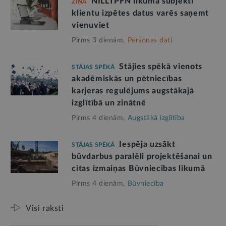
NILLTPFN likuma subjekti
ZIŅA
klientu izpētes datus varēs saņemt
vienuviet
Pirms 3 dienām,
Personas dati
Stājies spēkā vienots
STĀJAS SPĒKĀ
akadēmiskās un pētniecības
karjeras regulējums augstākajā
izglītībā un zinātnē
Pirms 4 dienām,
Augstākā izglītība
Iespēja uzsākt
STĀJAS SPĒKĀ
būvdarbus paralēli projektēšanai un
citas izmaiņas Būvniecības likumā
Pirms 4 dienām,
Būvniecība
Visi raksti