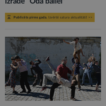
izrāde “Oda ballei”
Publicēts pirms gada.
Izvērtē satura aktualitāti! >>