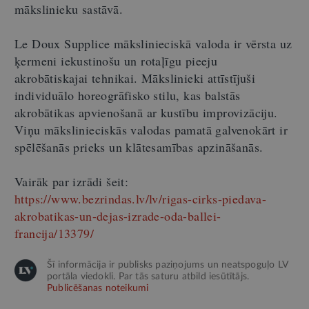
mākslinieku sastāvā.
Le Doux Supplice mākslinieciskā valoda ir vērsta uz
ķermeni iekustinošu un rotaļīgu pieeju
akrobātiskajai tehnikai. Mākslinieki attīstījuši
individuālo horeogrāfisko stilu, kas balstās
akrobātikas apvienošanā ar kustību improvizāciju.
Viņu mākslinieciskās valodas pamatā galvenokārt ir
spēlēšanās prieks un klātesamības apzināšanās.
Vairāk par izrādi šeit:
https://www.bezrindas.lv/lv/rigas-cirks-piedava-
akrobatikas-un-dejas-izrade-oda-ballei-
francija/13379/
Šī informācija ir publisks paziņojums un neatspoguļo LV
portāla viedokli. Par tās saturu atbild iesūtītājs.
Publicēšanas noteikumi