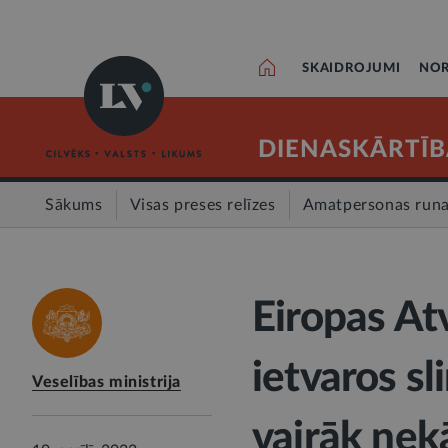
SKAIDROJUMI
NOR
DIENASKĀRTĪB
Sākums
Visas preses relīzes
Amatpersonas run
Eiropas At
ietvaros sl
Veselības ministrija
vairāk nek