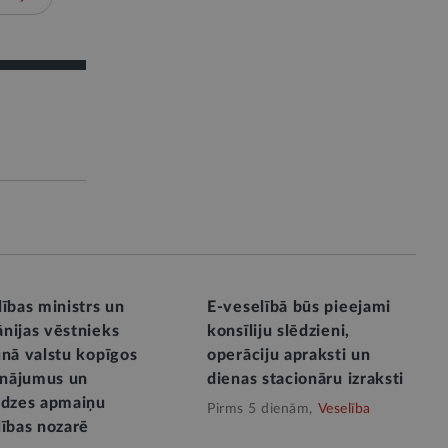
ības ministrs un
E-veselībā būs pieejami
nijas vēstnieks
konsīliju slēdzieni,
unā valstu kopīgos
operāciju apraksti un
cinājumus un
dienas stacionāru izraksti
edzes apmaiņu
Pirms 5 dienām,
Veselība
lības nozarē