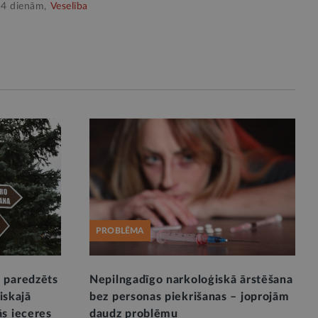
 4 dienām,
Veselība
PROBLĒMA
 paredzēts
Nepilngadīgo narkoloģiskā ārstēšana
liskajā
bez personas piekrišanas – joprojām
s ieceres
daudz problēmu