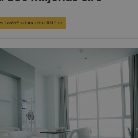
m.
Izvērtē satura aktualitāti! >>