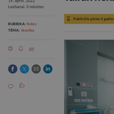
19. aprīlī, 2022
Lasīšanai: 3 minūtes
Publicēts pirms 4 gadie
RUBRIKA:
Relīze
TĒMA:
Veselība