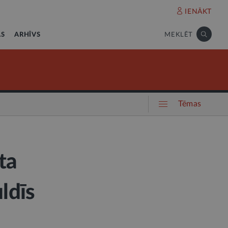
IENĀKT
AS
ARHĪVS
MEKLĒT
Tēmas
ta
ldīs