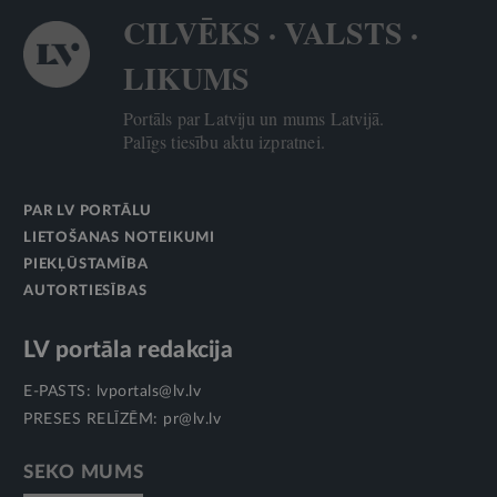
CILVĒKS · VALSTS ·
LIKUMS
Portāls par Latviju un mums Latvijā.
Palīgs tiesību aktu izpratnei.
PAR LV PORTĀLU
LIETOŠANAS NOTEIKUMI
PIEKĻŪSTAMĪBA
AUTORTIESĪBAS
LV portāla redakcija
E-PASTS:
lvportals@lv.lv
PRESES RELĪZĒM:
pr@lv.lv
SEKO MUMS