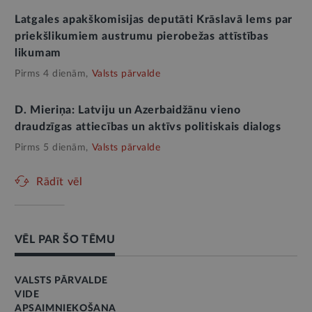
Latgales apakškomisijas deputāti Krāslavā lems par
priekšlikumiem austrumu pierobežas attīstības
likumam
Pirms 4 dienām,
Valsts pārvalde
D. Mieriņa: Latviju un Azerbaidžānu vieno
draudzīgas attiecības un aktīvs politiskais dialogs
Pirms 5 dienām,
Valsts pārvalde
Rādīt vēl
VĒL PAR ŠO TĒMU
VALSTS PĀRVALDE
VIDE
APSAIMNIEKOŠANA