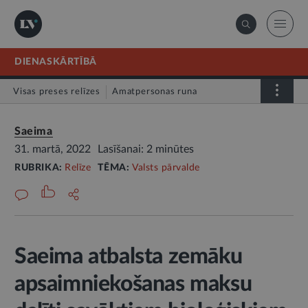
DIENASKĀRTĪBĀ
Visas preses relīzes
Amatpersonas runa
Atklātā vēstule
Relīze
Saeima
31. martā, 2022
Lasīšanai: 2 minūtes
RUBRIKA:
Relīze
TĒMA:
Valsts pārvalde
Saeima atbalsta zemāku
apsaimniekošanas maksu