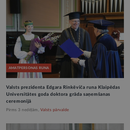
AMATPERSONAS RUNA
Valsts prezidenta Edgara Rinkēviča runa Klaipēdas
Universitātes goda doktora grāda saņemšanas
ceremonijā
Pirms 3 nedēļām,
Valsts pārvalde