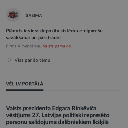
SAEIMA
Plānots ieviest depozīta sistēmu e-cigarešu
savākšanai un pārstrādei
Pirms 4 mēnešiem,
Valsts pārvalde
Viss par šo tēmu
VĒL LV PORTĀLĀ
AMATPERSONAS RUNA
Valsts prezidenta Edgara Rinkēviča
vēstījums 27. Latvijas politiski represēto
personu salidojuma dalībniekiem Ikšķilē