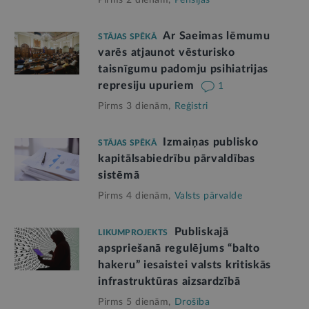
Ar Saeimas lēmumu
STĀJAS SPĒKĀ
varēs atjaunot vēsturisko
taisnīgumu padomju psihiatrijas
represiju upuriem
1
Pirms 3 dienām,
Reģistri
Izmaiņas publisko
STĀJAS SPĒKĀ
kapitālsabiedrību pārvaldības
sistēmā
Pirms 4 dienām,
Valsts pārvalde
Publiskajā
LIKUMPROJEKTS
apspriešanā regulējums “balto
hakeru” iesaistei valsts kritiskās
infrastruktūras aizsardzībā
Pirms 5 dienām,
Drošība