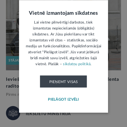
Vietnē izmantojam sīkdatnes
Lai vietne pilnvērtīgi darbotos, tiek
izmantotas nepieciešamās (obligātās)
sīkdatnes. Ar Jūsu piekrišanu var tikt
izmantotas vēl citas – statistikas, sociālo
mediju un funkcionalitātes. Papildinformācijai
atveriet "Pielāgot izvēli". Jūs varat jebkurā
brīdī mainīt savu izvēli, atgriežoties šajā
STĀJAS SPĒKĀ
vietnē. Plašāk –
sīkdatņu politikā
.
Ievieš ārvalstu militārās darbības izraisīta incidenta
PIEŅEMT VISAS
radīto zaudējumu kompensēšanas mehānismu
Pirms mēneša,
Valsts pārvalde
PIELĀGOT IZVĒLI
IEKŠLIETU MINISTRIJA