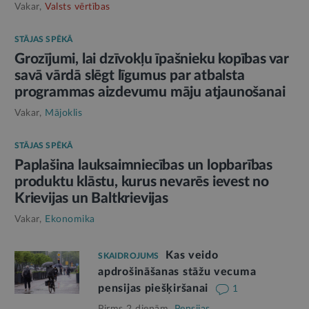
Vakar,
Valsts vērtības
STĀJAS SPĒKĀ
Grozījumi, lai dzīvokļu īpašnieku kopības var
savā vārdā slēgt līgumus par atbalsta
programmas aizdevumu māju atjaunošanai
Vakar,
Mājoklis
STĀJAS SPĒKĀ
Paplašina lauksaimniecības un lopbarības
produktu klāstu, kurus nevarēs ievest no
Krievijas un Baltkrievijas
Vakar,
Ekonomika
Kas veido
SKAIDROJUMS
apdrošināšanas stāžu vecuma
pensijas piešķiršanai
1
Pirms 2 dienām,
Pensijas