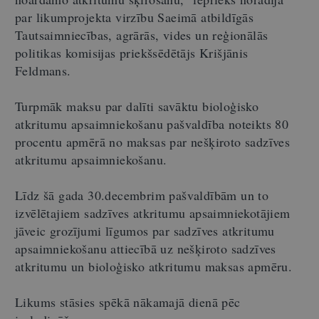
par likumprojekta virzību Saeimā atbildīgās
Tautsaimniecības, agrārās, vides un reģionālās
politikas komisijas priekšsēdētājs Krišjānis
Feldmans.
Turpmāk maksu par dalīti savāktu bioloģisko
atkritumu apsaimniekošanu pašvaldība noteikts 80
procentu apmērā no maksas par nešķiroto sadzīves
atkritumu apsaimniekošanu.
Līdz šā gada 30.decembrim pašvaldībām un to
izvēlētajiem sadzīves atkritumu apsaimniekotājiem
jāveic grozījumi līgumos par sadzīves atkritumu
apsaimniekošanu attiecībā uz nešķiroto sadzīves
atkritumu un bioloģisko atkritumu maksas apmēru.
Likums stāsies spēkā nākamajā dienā pēc