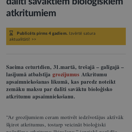
dalīti savāktiem bioloģiskiem
atkritumiem
Publicēts pirms 4 gadiem.
Izvērtē satura
aktualitāti! >>
Saeima ceturtdien, 31.martā, trešajā – galīgajā –
lasījumā atbalstīja
grozījumus
Atkritumu
apsaimniekošanas likumā, kas paredz noteikt
zemāku maksu par dalīti savāktu bioloģisko
atkritumu apsaimniekošanu.
“Ar grozījumiem ceram motivēt iedzīvotājus aktīvāk
šķirot atkritumus, tostarp veicināt bioloģiski
noārdāmo atkritumu šķirošanu,” iepriekš norādīja