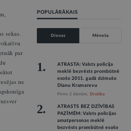
POPULĀRĀKAIS
am,
as sekas.
Dienas
Mēneša
vokatīvu
ietnāk par
ādu
1.
ATRASTA: Valsts policija
sūtot
meklē bezvēsts prombūtnē
esošo 2011. gadā dzimušo
resējas ne
Dianu Kramarevu
neapdomīga
Pirms 2 dienām,
Drošība
 uzsver
2.
ATRASTS BEZ DZĪVĪBAS
.
PAZĪMĒM: Valsts policijas
amatpersonas meklē
bezvēsts prombūtnē esošo