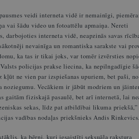
usmes veidi interneta vidē ir nemainīgi, piemēr
ņa vai šādu video un fotoattēlu apmaiņa. Nereti
, darbojoties interneta vidē, neapzinās savas rīcīb
 sākotnēji nevainīga un romantiska sarakste vai pro
domu, ka tas ir tikai joks, var tomēr izvērsties nop
Valsts policijas prakse liecina, ka nepilngadīgie š
 kļūt ne vien par izspiešanas upuriem, bet paši, no
ara noziegumu. Vecākiem ir jābūt modriem un jāinte
as gaitām fiziskajā pasaulē, bet arī internetā, lai 
zeniskas sekas, līdz pat atbildībai likuma priekšā,”
ncijas vadības nodaļas priekšnieks Andis Rinkevics
tāklis, ka bērni, kuri iesaistīti seksuāla rakstura