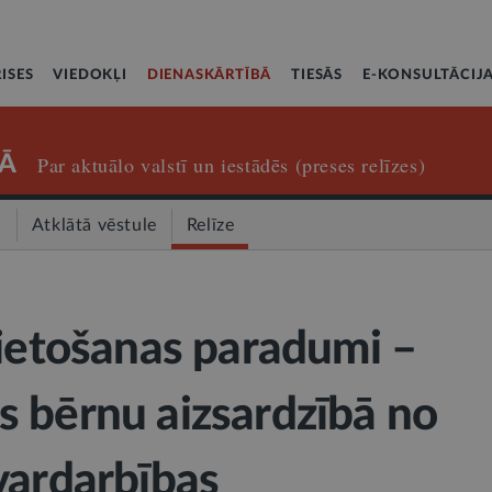
ISES
VIEDOKĻI
DIENASKĀRTĪBĀ
TIESĀS
E-KONSULTĀCIJ
Ā
Par aktuālo valstī un iestādēs (preses relīzes)
a
Atklātā vēstule
Relīze
lietošanas paradumi –
 bērnu aizsardzībā no
vardarbības