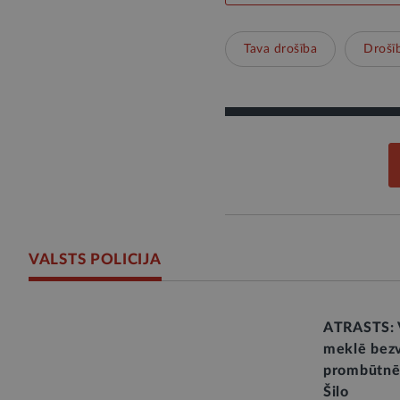
Tava drošība
Drošī
VALSTS POLICIJA
ATRASTS: V
meklē bez
prombūtnē 
Šilo