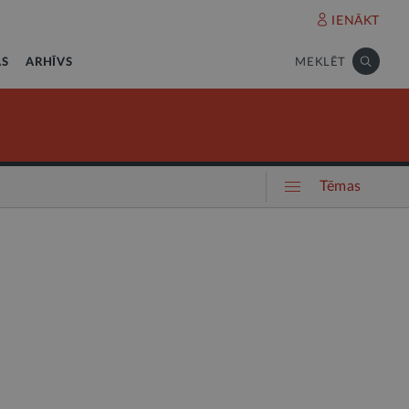
IENĀKT
AS
ARHĪVS
MEKLĒT
Tēmas