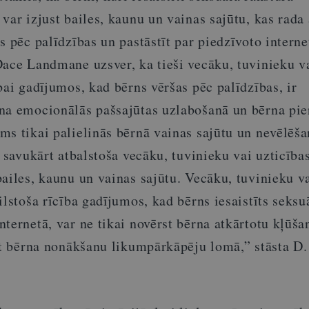
var izjust bailes, kaunu un vainas sajūtu, kas rad
s pēc palīdzības un pastāstīt par piedzīvoto interne
Dace Landmane uzsver, ka tieši vecāku, tuvinieku v
bai gadījumos, kad bērns vēršas pēc palīdzības, ir
na emocionālās pašsajūtas uzlabošanā un bērna pie
ms tikai palielinās bērnā vainas sajūtu un nevēlēš
, savukārt atbalstoša vecāku, tuvinieku vai uzticība
ailes, kaunu un vainas sajūtu. Vecāku, tuvinieku v
ilstoša rīcība gadījumos, kad bērns iesaistīts seksu
ternetā, var ne tikai novērst bērna atkārtotu kļūša
st bērna nonākšanu likumpārkāpēju lomā,” stāsta D.