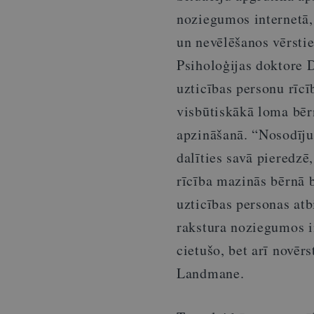
noziegumos internetā, 
un nevēlēšanos vērstie
Psiholoģijas doktore 
uzticības personu rīcī
visbūtiskākā loma bēr
apzināšanā. “Nosodīju
dalīties savā pieredzē
rīcība mazinās bērnā b
uzticības personas atb
rakstura noziegumos in
cietušo, bet arī novēr
Landmane.