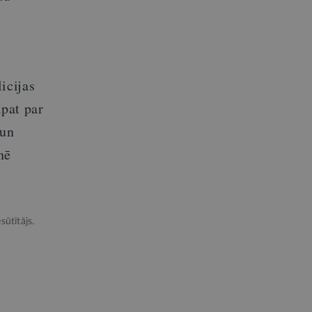
icijas
āpat par
 un
nē
sūtītājs.