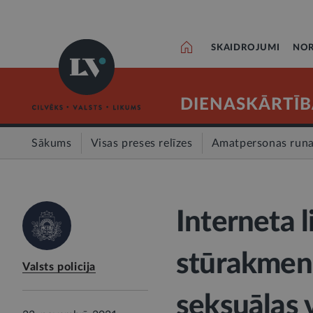
SKAIDROJUMI
NOR
DIENASKĀRTĪB
Sākums
Visas preses relīzes
Amatpersonas run
Interneta 
stūrakmens
Valsts policija
seksuālas 