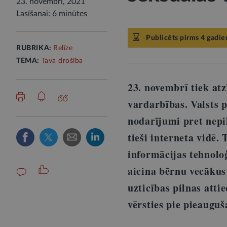
23. novembrī, 2021
Lasīšanai: 6 minūtes
Publicēts pirms 4 gadie
RUBRIKA:
Relīze
TĒMA:
Tava drošība
23. novembrī tiek at
vardarbības. Valsts p
nodarījumi pret nep
tieši interneta vidē.
informācijas tehnolo
aicina bērnu vecākus 
uzticības pilnas atti
vērsties pie pieauguš