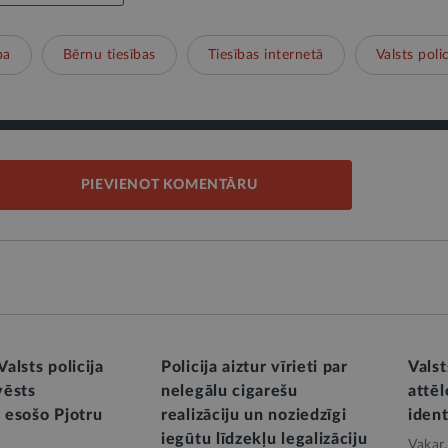
ba
Bērnu tiesības
Tiesības internetā
Valsts polic
PIEVIENOT KOMENTĀRU
alsts policija
Policija aiztur vīrieti par
Valst
vēsts
nelegālu cigarešu
attē
esošo Pjotru
realizāciju un noziedzīgi
ident
iegūtu līdzekļu legalizāciju
Vakar,