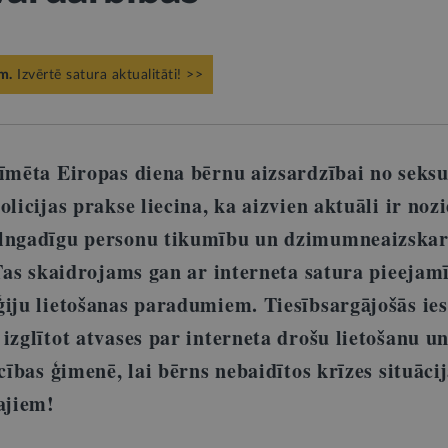
m.
Izvērtē satura aktualitāti! >>
zīmēta Eiropas diena bērnu aizsardzībai no seksu
olicijas prakse liecina, ka aizvien aktuāli ir nozi
ilngadīgu personu tikumību un dzimumneaizska
 Tas skaidrojams gan ar interneta satura pieejam
ģiju lietošanas paradumiem.
Tiesībsargājošās ie
izglītot atvases par interneta drošu lietošanu un
ecības ģimenē, lai bērns nebaidītos krīzes situāci
ajiem!