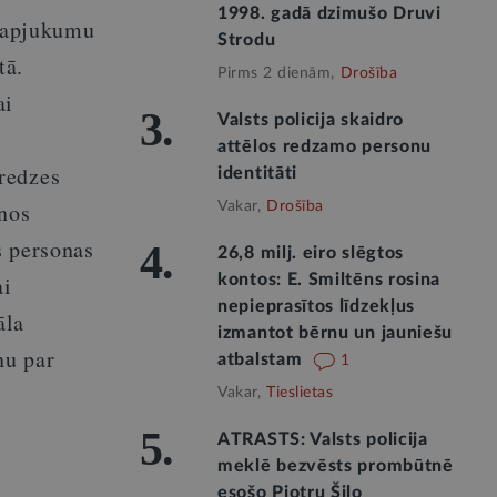
1998. gadā dzimušo Druvi
a apjukumu
Strodu
tā.
Pirms 2 dienām,
Drošība
ai
3.
Valsts policija skaidro
attēlos redzamo personu
redzes
identitāti
anos
Vakar,
Drošība
s personas
4.
26,8 milj. eiro slēgtos
ai
kontos: E. Smiltēns rosina
nepieprasītos līdzekļus
āla
izmantot bērnu un jauniešu
nu par
atbalstam
1
Vakar,
Tieslietas
5.
ATRASTS: Valsts policija
meklē bezvēsts prombūtnē
esošo Pjotru Šilo