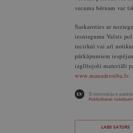
vecuma bērnam var tik
Saskaroties ar noziegu
iesniegumu Valsts polic
iecirknī vai arī notik
pārkāpumiem iespējam
izglītojoši materiāli 
www.manadrosiba.lv
.
Šī informācija ir publis
Publicēšanas noteikumi
LABS SATURS