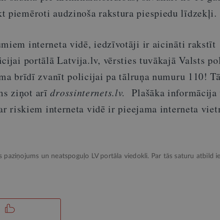
t piemēroti audzinoša rakstura piespiedu līdzekļi.
miem interneta vidē, iedzīvotāji ir aicināti rakstīt
ijai portālā Latvija.lv, vērsties tuvākajā Valsts pol
uma brīdī zvanīt policijai pa tālruņa numuru 110! T
s ziņot arī
drossinternets.lv.
Plašāka informācija
par riskiem interneta vidē ir pieejama interneta viet
ks paziņojums un neatspoguļo LV portāla viedokli. Par tās saturu atbild ie