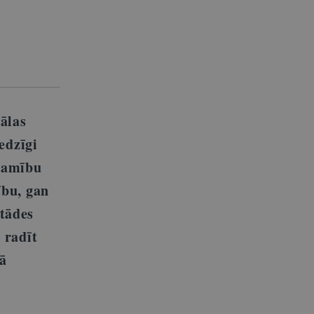
ālas
edzīgi
ramību
ību, gan
stādes
 radīt
jā