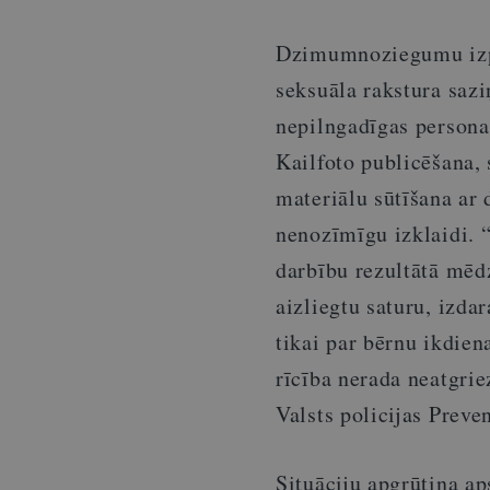
Dzimumnoziegumu izpa
seksuāla rakstura sazi
nepilngadīgas personas
Kailfoto publicēšana,
materiālu sūtīšana ar 
nenozīmīgu izklaidi. “
darbību rezultātā mēdz
aizliegtu saturu, izd
tikai par bērnu ikdien
rīcība nerada neatgrie
Valsts policijas Preve
Situāciju apgrūtina aps