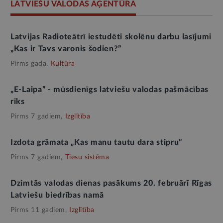
LATVIEŠU VALODAS AĢENTŪRA
Latvijas Radioteātrī iestudēti skolēnu darbu lasījumi
„Kas ir Tavs varonis šodien?”
Pirms gada,
Kultūra
„E-Laipa” - mūsdienīgs latviešu valodas pašmācības
rīks
Pirms 7 gadiem,
Izglītība
Izdota grāmata „Kas manu tautu dara stipru”
Pirms 7 gadiem,
Tiesu sistēma
Dzimtās valodas dienas pasākums 20. februārī Rīgas
Latviešu biedrības namā
Pirms 11 gadiem,
Izglītība