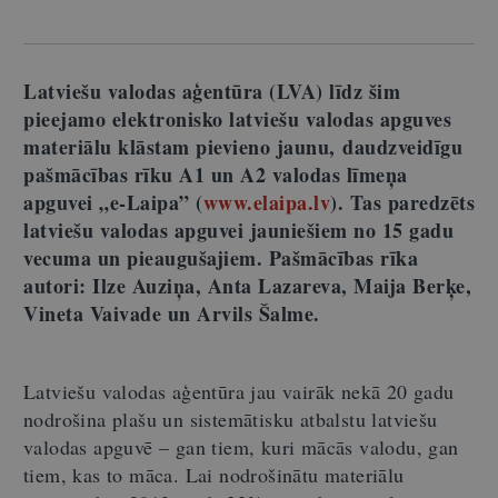
Latviešu valodas aģentūra (LVA) līdz šim
pieejamo elektronisko latviešu valodas apguves
materiālu klāstam pievieno jaunu,
daudzveidīgu
pašmācības rīku A1 un A2 valodas līmeņa
apguvei „e-Laipa” (
www.elaipa.lv
). Tas paredzēts
latviešu valodas apguvei jauniešiem no 15 gadu
vecuma un pieaugušajiem. Pašmācības rīka
autori: Ilze Auziņa, Anta Lazareva, Maija Berķe,
Vineta Vaivade un Arvils Šalme.
Latviešu valodas aģentūra jau vairāk nekā 20 gadu
nodrošina plašu un sistemātisku atbalstu latviešu
valodas apguvē – gan tiem, kuri mācās valodu, gan
tiem, kas to māca. Lai nodrošinātu materiālu