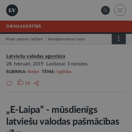
DIENASKĀRTĪBĀ
Visas preses relīzes
Amatpersonas runa
Atklātā vēstule
Relīze
Latviešu valodas aģentūra
28. februārī, 2019
Lasīšanai: 3 minūtes
RUBRIKA:
Relīze
TĒMA:
Izglītība
15
„E-Laipa” - mūsdienīgs
latviešu valodas pašmācības