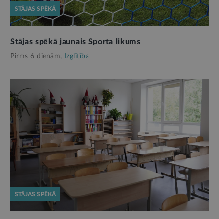
STĀJAS SPĒKĀ
Stājas spēkā jaunais Sporta likums
Pirms 6 dienām,
Izglītība
STĀJAS SPĒKĀ