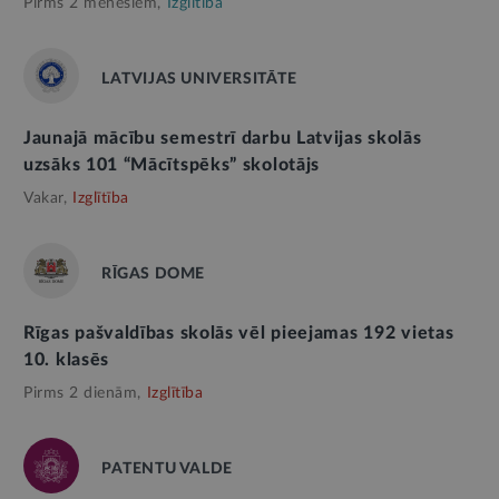
Pirms 2 mēnešiem,
Izglītība
LATVIJAS UNIVERSITĀTE
Jaunajā mācību semestrī darbu Latvijas skolās
uzsāks 101 “Mācītspēks” skolotājs
Vakar,
Izglītība
RĪGAS DOME
Rīgas pašvaldības skolās vēl pieejamas 192 vietas
10. klasēs
Pirms 2 dienām,
Izglītība
PATENTU VALDE