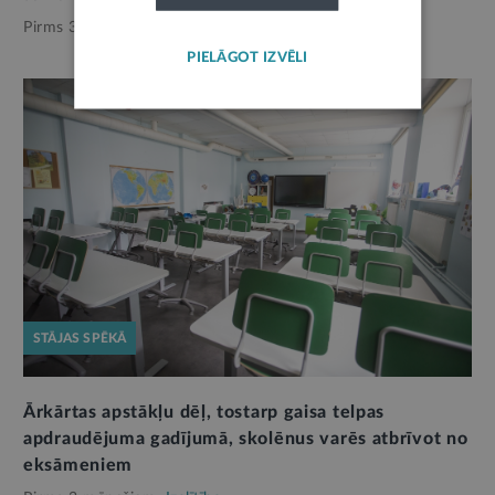
Pirms 3 nedēļām,
Izglītība
PIELĀGOT IZVĒLI
STĀJAS SPĒKĀ
Ārkārtas apstākļu dēļ, tostarp gaisa telpas
apdraudējuma gadījumā, skolēnus varēs atbrīvot no
eksāmeniem