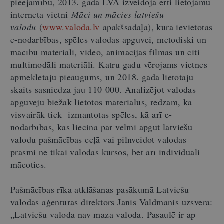
pieejamību, 2013. gadā LVA izveidoja ērti lietojamu
interneta vietni
Māci un mācies latviešu
valodu
(
www.valoda.lv
apakšsadaļa), kurā ievietotas
e-nodarbības, spēles valodas apguvei, metodiski un
mācību materiāli, video, animācijas filmas un citi
multimodāli materiāli. Katru gadu vērojams vietnes
apmeklētāju pieaugums, un 2018. gadā lietotāju
skaits sasniedza jau 110 000. Analizējot valodas
apguvēju biežāk lietotos materiālus, redzam, ka
visvairāk tiek izmantotas spēles, kā arī e-
nodarbības, kas liecina par vēlmi apgūt latviešu
valodu pašmācības ceļā vai pilnveidot valodas
prasmi ne tikai valodas kursos, bet arī individuāli
mācoties.
Pašmācības rīka atklāšanas pasākumā Latviešu
valodas aģentūras direktors Jānis Valdmanis uzsvēra:
„Latviešu valoda nav maza valoda. Pasaulē ir ap