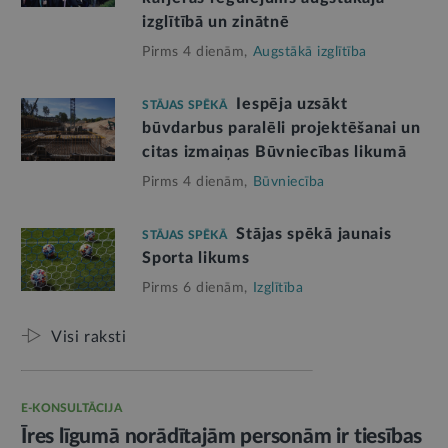
izglītībā un zinātnē
Pirms 4 dienām,
Augstākā izglītība
Iespēja uzsākt
STĀJAS SPĒKĀ
būvdarbus paralēli projektēšanai un
citas izmaiņas Būvniecības likumā
Pirms 4 dienām,
Būvniecība
Stājas spēkā jaunais
STĀJAS SPĒKĀ
Sporta likums
Pirms 6 dienām,
Izglītība
Visi raksti
E-KONSULTĀCIJA
Īres līgumā norādītajām personām ir tiesības