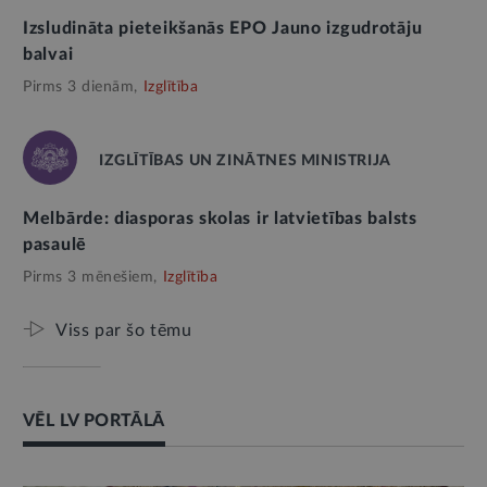
Izsludināta pieteikšanās EPO Jauno izgudrotāju
balvai
Pirms 3 dienām,
Izglītība
IZGLĪTĪBAS UN ZINĀTNES MINISTRIJA
Melbārde: diasporas skolas ir latvietības balsts
pasaulē
Pirms 3 mēnešiem,
Izglītība
Viss par šo tēmu
VĒL LV PORTĀLĀ