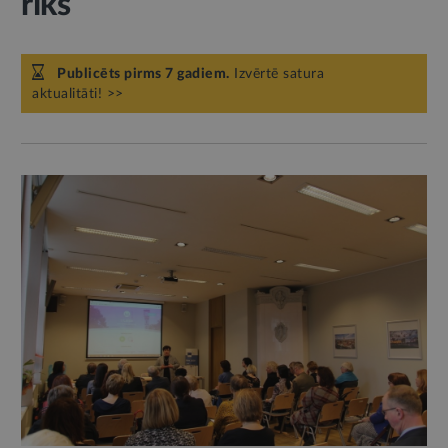
rīks
Publicēts pirms 7 gadiem.
Izvērtē satura
aktualitāti! >>