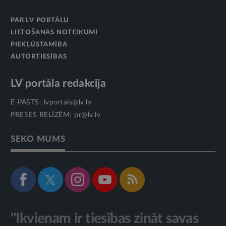
PAR LV PORTĀLU
LIETOŠANAS NOTEIKUMI
PIEKĻŪSTAMĪBA
AUTORTIESĪBAS
LV portāla redakcija
E-PASTS:
lvportals@lv.lv
PRESES RELĪZĒM:
pr@lv.lv
SEKO MUMS
"Ikvienam ir tiesības zināt savas