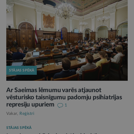
STĀJAS SPĒKĀ
Ar Saeimas lēmumu varēs atjaunot
vēsturisko taisnīgumu padomju psihiatrijas
represiju upuriem
1
Vakar,
Reģistri
STĀJAS SPĒKĀ