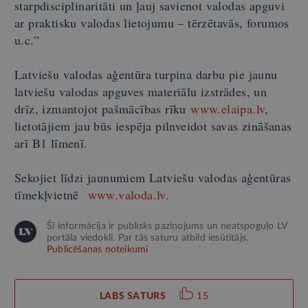
starpdisciplinaritāti un ļauj savienot valodas apguvi
ar praktisku valodas lietojumu – tērzētavās, forumos
u.c.”
Latviešu valodas aģentūra turpina darbu pie jaunu
latviešu valodas apguves materiālu izstrādes, un
drīz, izmantojot pašmācības rīku
www.elaipa.lv
,
lietotājiem jau būs iespēja pilnveidot savas zināšanas
arī B1 līmenī.
Sekojiet līdzi jaunumiem Latviešu valodas aģentūras
tīmekļvietnē
www.valoda.lv
.
Šī informācija ir publisks paziņojums un neatspoguļo LV
portāla viedokli. Par tās saturu atbild iesūtītājs.
Publicēšanas noteikumi
LABS SATURS
15