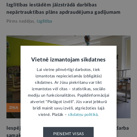
Izglītības iestādēm jāizstrādā darbības
nepārtrauktības plāns apdraudējuma gadījumam
Pirms nedēļas,
Izglītība
Vietnē izmantojam sīkdatnes
Lai vietne pilnvērtīgi darbotos, tiek
izmantotas nepieciešamās (obligātās)
sīkdatnes. Ar Jūsu piekrišanu var tikt
izmantotas vēl citas – statistikas, sociālo
mediju un funkcionalitātes. Papildinformācijai
atveriet "Pielāgot izvēli". Jūs varat jebkurā
ZIŅA
brīdī mainīt savu izvēli, atgriežoties šajā
vietnē. Plašāk –
sīkdatņu politikā
.
Iespēja izteikt viedokli par plānoto pedagogu darba
PIEŅEMT VISAS
samaksas un darba slodzes regulējumu