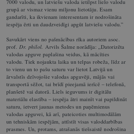
7000 valodu, un latviešu valoda ietilpst lielo valodu
grupā ar vismaz vienu miljonu lietotāju. Esam
gandarīti, ka ikvienam interesentam ir nodrošināta
iespēja ērti un daudzveidīgi apgūt latviešu valodu.”
Savukārt viens no pašmācības rīka autoriem asoc.
prof.
Dr. philol.
Arvils Šalme norādīja: „Datorizēta
valodas apguve paplašina veidus, kā mācīties
valodu. Tiek nojaukta laika un telpas robeža, līdz ar
to vienu un to pašu saturu var lietot Latvijā un
ārvalstīs dzīvojošie valodas apguvēji, mājās vai
transportā sēžot, tai brīdī pieejamā ierīcē – telefonā,
planšetē vai datorā. Liels ieguvums ir digitālu
materiālu elastība – iespēja ātri mainīt vai papildināt
saturu, ietvert jaunas metodes un paņēmienus
valodas apguvei, kā arī, pateicoties multimodālām
un tehniskām iespējām, attīstīt visas valoddarbības
prasmes. Un, protams, atrašanās tiešsaistē nodrošina