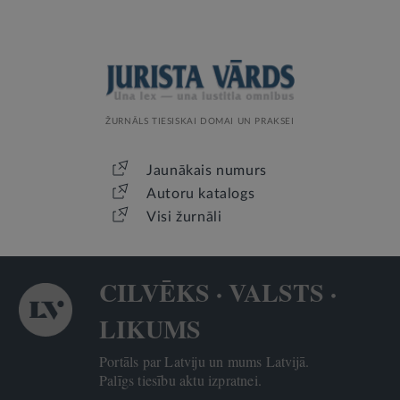
ŽURNĀLS TIESISKAI DOMAI UN PRAKSEI
Jaunākais numurs
Autoru katalogs
Visi žurnāli
CILVĒKS · VALSTS ·
LIKUMS
Portāls par Latviju un mums Latvijā.
Palīgs tiesību aktu izpratnei.