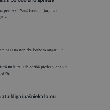
audu 50 000 eiro apmērā
umu pret AS “West Kredit” (turpmāk –
mēju…
ajām pagastā nopirka kolhoza angāru un
istrā un kurai sabiedrībā pieder viena vai
biedrības…
n atbildīga īpašnieka lomu