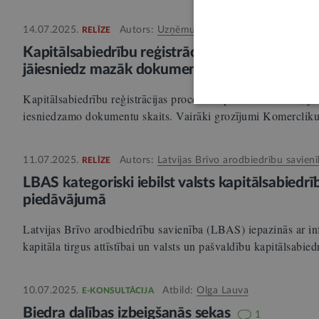
14.07.2025.
Autors:
Uzņēmumu reģistrs
RELĪZE
Kapitālsabiedrību reģistrācija kļūst ērtāka:
jāiesniedz mazāk dokumentu
Kapitālsabiedrību reģistrācijas process turpmāk būs ērtāks,
iesniedzamo dokumentu skaits. Vairāki grozījumi Komerclik
11.07.2025.
Autors:
Latvijas Brīvo arodbiedrību savien
RELĪZE
LBAS kategoriski iebilst valsts kapitālsabiedrī
piedāvājumā
Latvijas Brīvo arodbiedrību savienība (LBAS) iepazinās ar i
kapitāla tirgus attīstībai un valsts un pašvaldību kapitālsabi
10.07.2025.
Atbild:
Olga Lauva
E-KONSULTĀCIJA
Biedra dalības izbeigšanās sekas
1