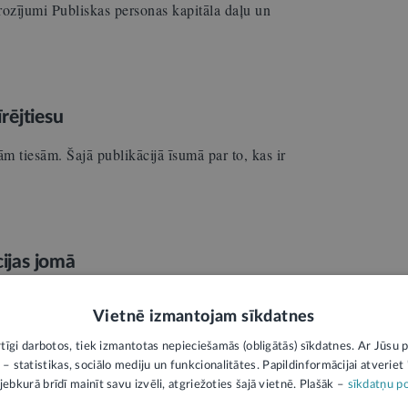
Grozījumi Publiskas personas kapitāla daļu un
īrējtiesu
ajām tiesām. Šajā publikācijā īsumā par to, kas ir
cijas jomā
ir noteikts, ka par pārkāpumiem, kurus
Vietnē izmantojam sīkdatnes
rtīgi darbotos, tiek izmantotas nepieciešamās (obligātās) sīkdatnes. Ar Jūsu p
ridiska persona. Par administratīviem
 – statistikas, sociālo mediju un funkcionalitātes. Papildinformācijai atveriet "
jebkurā brīdī mainīt savu izvēli, atgriežoties šajā vietnē. Plašāk –
sīkdatņu po
sona (piemēram,…