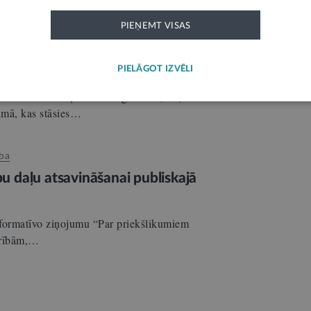
PIEŅEMT VISAS
 Uzņēmumu reģistrā turpmāk
PIELĀGOT IZVĒLI
 jo samazināts Uzņēmumu reģistram (UR)
umā, kas stāsies…
ība
bu daļu atsavināšanai publiskajā
nformatīvo ziņojumu “Par priekšlikumiem
edrībām,…