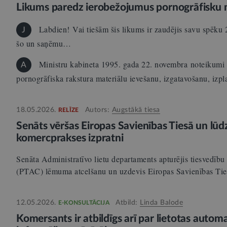
Likums paredz ierobežojumus pornogrāfisku ma
Labdien! Vai tiešām šis likums ir zaudējis savu spēku 
J
šo un saņēmu…
Ministru kabineta 1995. gada 22. novembra noteikumi 
A
pornogrāfiska rakstura materiālu ievešanu, izgatavošanu, iz
18.05.2026.
Autors:
Augstākā tiesa
RELĪZE
Senāts vēršas Eiropas Savienības Tiesā un lūd
komercprakses izpratni
Senāta Administratīvo lietu departaments apturējis tiesvedību l
(PTAC) lēmuma atcelšanu un uzdevis Eiropas Savienības Ti
12.05.2026.
Atbild:
Linda Balode
E-KONSULTĀCIJA
Komersants ir atbildīgs arī par lietotas autom