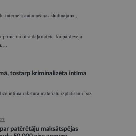
u internetā automašīnas sludinājumu,
 pirmā un otrā daļa noteic, ka pārdevēja
em,…
mā, tostarp kriminalizēta intīma
lizē intīma rakstura materiālu izplatīšanu bez
trs
ar patērētāju maksātspējas