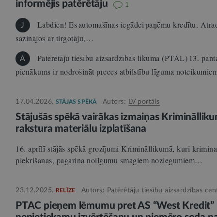
informējis patērētāju
1
Labdien! Es automašīnas iegādei paņēmu kredītu. Atrad
J
sazinājos ar tirgotāju,…
Patērētāju tiesību aizsardzības likuma (PTAL) 13. panta
A
pienākums ir nodrošināt preces atbilstību līguma noteikumi
17.04.2026.
Autors:
LV portāls
STĀJAS SPĒKĀ
Stājušās spēkā vairākas izmaiņas Kriminālliku
rakstura materiālu izplatīšana
16. aprīlī stājās spēkā grozījumi Krimināllikumā, kuri krimina
piekrišanas, pagarina noilgumu smagiem noziegumiem…
23.12.2025.
Autors:
Patērētāju tiesību aizsardzības cen
RELĪZE
PTAC pieņem lēmumu pret AS “West Kredit” p