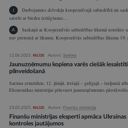
Darbojamies dzīvokļu kooperatīvajā sabiedrībā un sask
J
saistīti ar biedru izslēgšanas…
Saskaņā ar Kooperatīvās sabiedrības likumā noteikto s
A
nav pretrunā ar likumu. Kooperatīvās sabiedrības likuma 19.
12.06.2025.
Autors:
Saeima
RELĪZE
Jaunuzņēmumu kopiena varēs ciešāk iesaistīt
pilnveidošanā
Saeima ceturtdien, 12. jūnijā, trešajā – galīgajā – lasījumā atb
Ekonomikas ministrijai pilnvarot jaunuzņēmumus pārstāvoš
23.05.2025.
Autors:
Finanšu ministrija
RELĪZE
Finanšu ministrijas eksperti apmāca Ukrainas
kontroles jautājumos