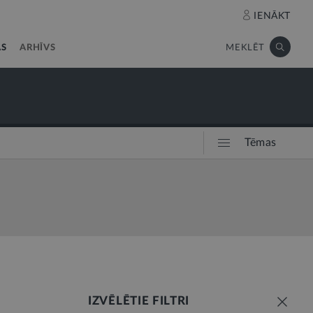
IENĀKT
AS
ARHĪVS
MEKLĒT
Tēmas
IZVĒLĒTIE FILTRI