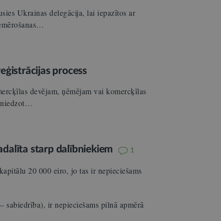
sies Ukrainas delegācija, lai iepazītos ar
piemērošanas…
eģistrācijas process
omercķīlas devējam, ņēmējam vai komercķīlas
esniedzot…
sadalīta starp dalībniekiem
1
pitālu 20 000 eiro, jo tas ir nepieciešams
– sabiedrība), ir nepieciešams pilnā apmērā