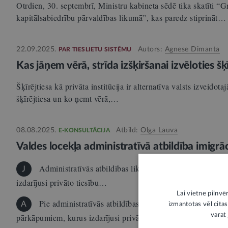
Otrdien, 30. septembrī, Ministru kabineta sēdē tika skatīti “
kapitālsabiedrību pārvaldības likumā”, kas paredz stiprināt…
22.09.2025.
Autors:
Agnese Dimanta
PAR TIESLIETU SISTĒMU
Kas jāņem vērā, strīda izšķiršanai izvēloties šķ
Šķīrējtiesa kā privāta institūcija ir alternatīva valsts izveidot
šķīrējtiesa un ko ņemt vērā,…
08.08.2025.
Atbild:
Olga Lauva
E-KONSULTĀCIJA
Valdes locekļa administratīvā atbildība imigrā
Administratīvās atbildības likuma 8. panta otrajā daļā 
J
izdarījusi privāto tiesību…
Lai vietne pilnvē
Pie administratīvās atbildības ir saucama fiziska vai ju
A
izmantotas vēl citas
varat 
pārkāpumiem, kurus izdarījusi privāto tiesību juridiskā per