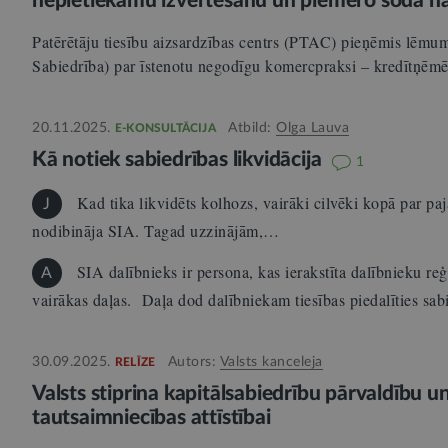
nepietiekamu izvērtēšanu un piemēro soda n
Patērētāju tiesību aizsardzības centrs (PTAC) pieņēmis lēm
Sabiedrība) par īstenotu negodīgu komercpraksi – kredītņē
20.11.2025.
Atbild:
Olga Lauva
E-KONSULTĀCIJA
Kā notiek sabiedrības likvidācija
1
Kad tika likvidēts kolhozs, vairāki cilvēki kopā par p
J
nodibināja SIA. Tagad uzzinājām,…
SIA dalībnieks ir persona, kas ierakstīta dalībnieku reģ
A
vairākas daļas. Daļa dod dalībniekam tiesības piedalīties sa
30.09.2025.
Autors:
Valsts kanceleja
RELĪZE
Valsts stiprina kapitālsabiedrību pārvaldību u
tautsaimniecības attīstībai