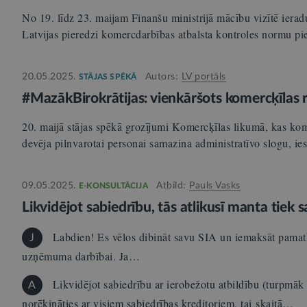
No 19. līdz 23. maijam Finanšu ministrijā mācību vizītē ieradu
Latvijas pieredzi komercdarbības atbalsta kontroles normu 
20.05.2025.
Autors:
LV portāls
STĀJAS SPĒKĀ
#MazākBirokrātijas: vienkāršots komercķīlas r
20. maijā stājas spēkā grozījumi Komercķīlas likumā, kas k
devēja pilnvarotai personai samazina administratīvo slogu, i
09.05.2025.
Atbild:
Pauls Vasks
E-KONSULTĀCIJA
Likvidējot sabiedrību, tās atlikusī manta tiek 
Labdien! Es vēlos dibināt savu SIA un iemaksāt pamatka
J
uzņēmuma darbībai. Ja…
Likvidējot sabiedrību ar ierobežotu atbildību (turpmāk 
A
norēķināties ar visiem sabiedrības kreditoriem, tai skaitā…