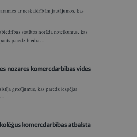
aramies ar neskaidrībām jautājumos, kas
abiedrības statūtos norāda noteikumus, kas
 pants paredz biedra…
ies nozares komercdarbības vides
alstīja grozījumus, kas paredz iespējas
ās…
 kolēģus komercdarbības atbalsta