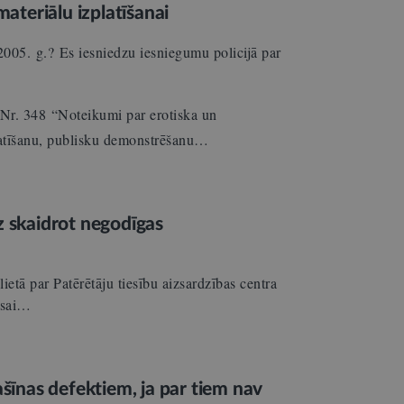
teriālu izplatīšanai
2005. g.? Es iesniedzu iesniegumu policijā par
Nr. 348 “Noteikumi par erotiska un
platīšanu, publisku demonstrēšanu…
z skaidrot negodīgas
ietā par Patērētāju tiesību aizsardzības centra
esai…
ašīnas defektiem, ja par tiem nav