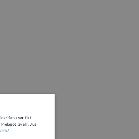
iekrišanu var tikt
Pielāgot izvēli". Jūs
litikā
.