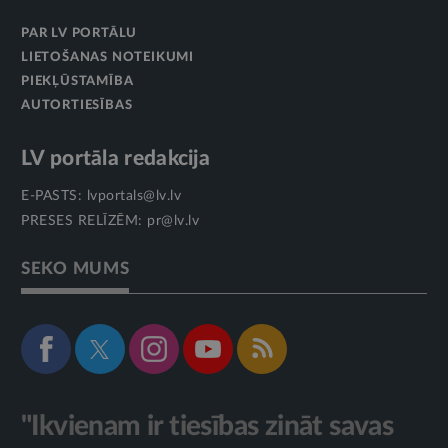
PAR LV PORTĀLU
LIETOŠANAS NOTEIKUMI
PIEKĻŪSTAMĪBA
AUTORTIESĪBAS
LV portāla redakcija
E-PASTS:
lvportals@lv.lv
PRESES RELĪZĒM:
pr@lv.lv
SEKO MUMS
"Ikvienam ir tiesības zināt savas