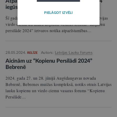
Atpazīstamības zīmi “Viedais ciems 2024”
iegūst astoņas kopienas
PIELĀGOT IZVĒLI
Šī gada 28. jūnijā Augšdaugavas novada Bebrenē Latvijas
viedo ciemu un lauku kopienu vasaras foruma “Kopienu
persilāde 2024” ietvaros notika atpazīstamības…
28.05.2024.
Autors:
Latvijas Lauku forums
RELĪZE
Aicinām uz “Kopienu Persilādi 2024”
Bebrenē
2024. gada 27. un 28. jūnijā Augšdaugavas novada
Bebrenē, Bebrenes muižas kompleksā, notiks otrais Latvijas
lauku kopienu un viedo ciemu vasaras forums “Kopienu
Persilāde…