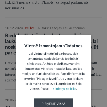
(LLKP) norises vietu. Plānots, ka šogad parlaments
norisināsies…
10.12.2024.
Autors:
Latvijas Lauku forums
RELĪZE
Biedrība “Latvijas Lauku forums” aicina
lauku iedzīvotājus pieteikties atbalstam, lai
Vietnē izmantojam sīkdatnes
noskaidrotu savas kopienas potenciālu kļūt
par energokopienu
Lai vietne pilnvērtīgi darbotos, tiek
izmantotas nepieciešamās (obligātās)
Latvijas Lauku forums (turpmāk – LLF) izsludina atklātu
sīkdatnes. Ar Jūsu piekrišanu var tikt
uzsaukumu un aicina pieteikties lauku kopienas, kam ir
izmantotas vēl citas – statistikas, sociālo
interese par iespējamu energokopienu izveidi atbalstam! Lai
mediju un funkcionalitātes. Papildinformācijai
atveriet "Pielāgot izvēli". Jūs varat jebkurā
sekmētu…
brīdī mainīt savu izvēli, atgriežoties šajā
vietnē. Plašāk –
sīkdatņu politikā
.
28.06.2024.
Autors:
Latvijas Lauku forums
RELĪZE
PIEŅEMT VISAS