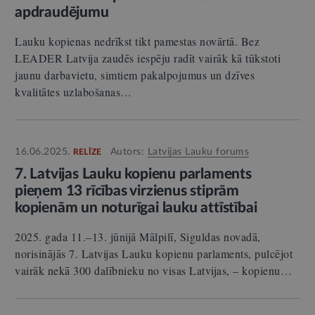
apdraudējumu
Lauku kopienas nedrīkst tikt pamestas novārtā. Bez
LEADER Latvija zaudēs iespēju radīt vairāk kā tūkstoti
jaunu darbavietu, simtiem pakalpojumus un dzīves
kvalitātes uzlabošanas…
16.06.2025.
Autors:
Latvijas Lauku forums
RELĪZE
7. Latvijas Lauku kopienu parlaments
pieņem 13 rīcības virzienus stiprām
kopienām un noturīgai lauku attīstībai
2025. gada 11.–13. jūnijā Mālpilī, Siguldas novadā,
norisinājās 7. Latvijas Lauku kopienu parlaments, pulcējot
vairāk nekā 300 dalībnieku no visas Latvijas, – kopienu…