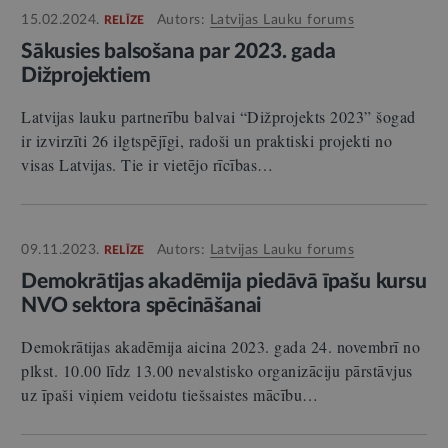
15.02.2024.
Autors:
Latvijas Lauku forums
RELĪZE
Sākusies balsošana par 2023. gada
Dižprojektiem
Latvijas lauku partnerību balvai “Dižprojekts 2023” šogad
ir izvirzīti 26 ilgtspējīgi, radoši un praktiski projekti no
visas Latvijas. Tie ir vietējo rīcības…
09.11.2023.
Autors:
Latvijas Lauku forums
RELĪZE
Demokrātijas akadēmija piedāvā īpašu kursu
NVO sektora spēcināšanai
Demokrātijas akadēmija aicina 2023. gada 24. novembrī no
plkst. 10.00 līdz 13.00 nevalstisko organizāciju pārstāvjus
uz īpaši viņiem veidotu tiešsaistes mācību…