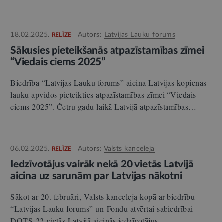
18.02.2025.
Autors:
Latvijas Lauku forums
RELĪZE
Sākusies pieteikšanās atpazīstamības zīmei
“Viedais ciems 2025”
Biedrība “Latvijas Lauku forums” aicina Latvijas kopienas
lauku apvidos pieteikties atpazīstamības zīmei “Viedais
ciems 2025”. Četru gadu laikā Latvijā atpazīstamības…
06.02.2025.
Autors:
Valsts kanceleja
RELĪZE
Iedzīvotājus vairāk nekā 20 vietās Latvijā
aicina uz sarunām par Latvijas nākotni
Sākot ar 20. februāri, Valsts kanceleja kopā ar biedrību
“Latvijas Lauku forums” un Fondu atvērtai sabiedrībai
DOTS 22 vietās Latvijā aicinās iedzīvotājus…