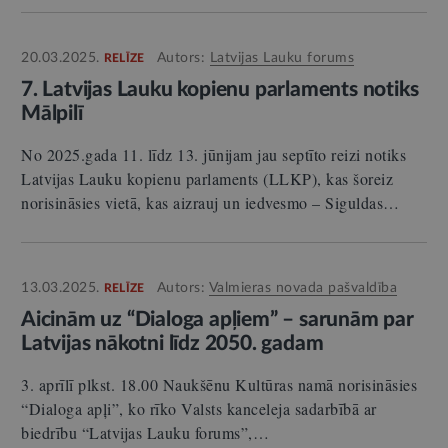
20.03.2025.
Autors:
Latvijas Lauku forums
RELĪZE
7. Latvijas Lauku kopienu parlaments notiks
Mālpilī
No 2025.gada 11. līdz 13. jūnijam jau septīto reizi notiks
Latvijas Lauku kopienu parlaments (LLKP), kas šoreiz
norisināsies vietā, kas aizrauj un iedvesmo – Siguldas…
13.03.2025.
Autors:
Valmieras novada pašvaldība
RELĪZE
Aicinām uz “Dialoga apļiem” – sarunām par
Latvijas nākotni līdz 2050. gadam
3. aprīlī plkst. 18.00 Naukšēnu Kultūras namā norisināsies
“Dialoga apļi”, ko rīko Valsts kanceleja sadarbībā ar
biedrību “Latvijas Lauku forums”,…