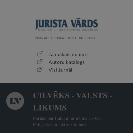
ŽURNĀLS TIESISKAI DOMAI UN PRAKSEI
Jaunākais numurs
Autoru katalogs
Visi žurnāli
CILVĒKS · VALSTS ·
LIKUMS
Portāls par Latviju un mums Latvijā.
Palīgs tiesību aktu izpratnei.