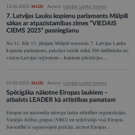
12.06.2025.
Autors:
Latvijas Lauku forums
RELĪZE
7. Latvijas Lauku kopienu parlaments Mālpilī
sākas ar atpazīstamības zīmes “VIEDAIS
CIEMS 2025” pasniegšanu
No 11. līdz 13. jūnijam Mālpilī norisinās 7. Latvijas Lauku
kopienu parlaments, pulcējot vairāk nekā 300 dalībnieku no
visiem Latvijas reģioniem – kopienu pārstāvjus,…
31.03.2025.
Autors:
Latvijas Lauku forums
RELĪZE
Spēcīgāka nākotne Eiropas laukiem –
atbalsts LEADER kā attīstības pamatam
Eiropas un nacionāla mēroga lauku attīstības organizācijas,
Vietējās rīcības grupas (VRG) un iedzīvotāji visā Eiropas
Savienībā ir sagatavojuši petīciju, aicinot Eiropas…