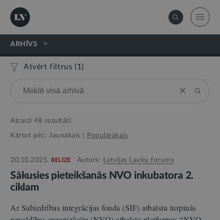
>
ARHĪVS
Atvērt filtrus (
1
)
Atrasti
48
rezultāti
Kārtot pēc:
Jaunākais
|
Populārākais
20.10.2025.
Autors:
Latvijas Lauku forums
RELĪZE
Sākusies pieteikšanās NVO inkubatora 2.
ciklam
Ar Sabiedrības integrācijas fonda (SIF) atbalstu turpinās
nevaldības organizāciju (NVO) atbalsta platformas “NVO